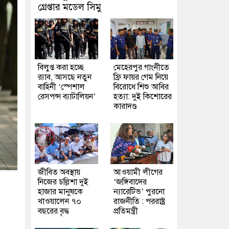
গ্রেপ্তার মডেল সিমু
বিলুপ্ত করা হচ্ছে
মেহেরপুর গাংনীতে
র‍্যাব, আসছে নতুন
ফ্রি ফায়র গেম নিয়ে
বাহিনী ‘স্পেশাল
বিরোধে শিশু আবির
রেসপন্স ব্যাটালিয়ন’
হত্যা: দুই কিশোরের
কারাদণ্ড
জীবিত অবস্থায়
আওয়ামী লীগের
নিজের চল্লিশা দুই
‘জঙ্গিবাদের
হাজার মানুষকে
ন্যারেটিভ’ পুরনো
খাওয়ালেন ৭০
রাজনীতি : পররাষ্ট্র
বছরের বৃদ্ধ
প্রতিমন্ত্রী