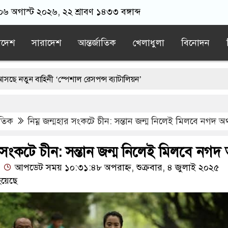
 ০৬ অগাস্ট ২০২৬, ২২ শ্রাবণ ১৪৩৩ বঙ্গাব্দ
াদেশ
সারাদেশ
আন্তর্জাতিক
খেলাধুলা
বিনোদন
াহিনী ‘স্পেশাল রেসপন্স ব্যাটালিয়ন’
ীবিত অবস্থায় নিজের চল্লিশা দুই হাজার মানুষকে খাওয়ালেন ৭০ বছরের বৃদ্ধ
াতিক
নিম্ন জন্মহার সংকটে চীন: সন্তান জন্ম নিলেই মিলবে নগদ অর্
্তচর গ্রেপ্তারের দাবি ইরানের
হাফিজুর রহমানকে ২৪ ঘণ্টার মধ্যে আত্মসমর
াদেশের হামজা চৌধুরী?
সাবেক এমপি আখতারুজ্জামান কারাগারে
র সংকটে চীন: সন্তান জন্ম নিলেই মিলবে নগদ অ
আপডেট সময় ১০:৩১:৪৮ অপরাহ্ন, শুক্রবার, ৪ জুলাই ২০২৫
য়েছে