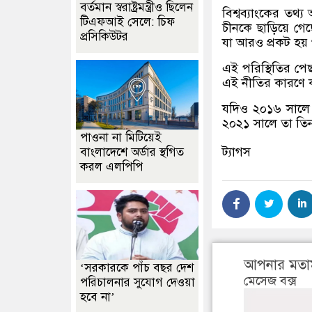
বর্তমান স্বরাষ্ট্রমন্ত্রীও ছিলেন
বিশ্বব্যাংকের তথ
টিএফআই সেলে: চিফ
চীনকে ছাড়িয়ে গেছ
প্রসিকিউটর
যা আরও প্রকট হয়
এই পরিস্থিতির প
এই নীতির কারণে ক
যদিও ২০১৬ সালে স
২০২১ সালে তা তিন স
পাওনা না মিটিয়েই
ট্যাগস
বাংলাদেশে অর্ডার স্থগিত
করল এলপিপি
আপনার মতা
‘সরকারকে পাঁচ বছর দেশ
মেসেজ বক্স
পরিচালনার সুযোগ দেওয়া
হবে না’