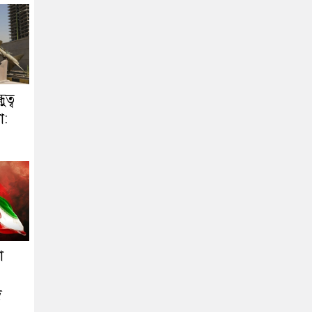
ত্ব
া:
া
দ