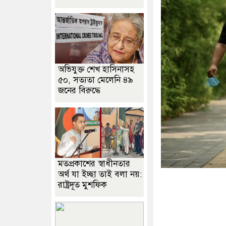
অভিযুক্ত শেখ হাসিনাসহ
৫০, সত্যতা মেলেনি ৪৯
জনের বিরুদ্ধে
মতপ্রকাশের স্বাধীনতার
অর্থ যা ইচ্ছা তাই বলা নয়:
রাষ্ট্রদূত মুশফিক