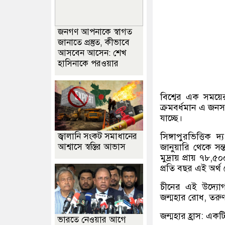
জনগণ আপনাকে স্বাগত
জানাতে প্রস্তুত, কীভাবে
আসবেন আসেন: শেখ
হাসিনাকে পরওয়ার
বিশ্বের এক সময়ে
ক্রমবর্ধমান এ জনসং
যাচ্ছে।
সিঙ্গাপুরভিত্তিক
জ্বালানি সংকট সমাধানের
জানুয়ারি থেকে সন
আশ্বাসে স্বস্তির আভাস
মুদ্রায় প্রায় ৭৮,৫
প্রতি বছর এই অর্থ
চীনের এই উদ্যোগক
জন্মহার রোধ, তরুণ
জন্মহার হ্রাস: একটি
ভারতে নেওয়ার আগে