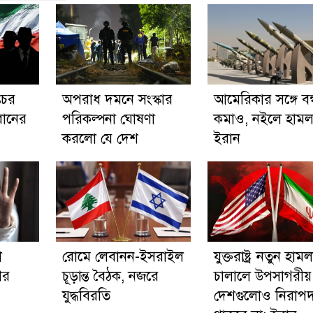
তচর
অপরাধ দমনে সংস্কার
আমেরিকার সঙ্গে বন্ধু
ইরানের
পরিকল্পনা ঘোষণা
কমাও, নইলে হামল
করলো যে দেশ
ইরান
া
রোমে লেবানন-ইসরাইল
যুক্তরাষ্ট্র নতুন হামল
ের
চূড়ান্ত বৈঠক, নজরে
চালালে উপসাগরীয়
যুদ্ধবিরতি
দেশগুলোও নিরাপ