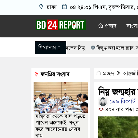
ঢাকা
০৪:২৪:০২ পিএম
, বৃহস্পতিবার,
প্রচ্ছদ
বাংল
শিরোনাম ::
চেষ্টা মামলায় গ্রেপ্তার মডেল সিমু
বিলুপ্ত করা হচ্ছে র‍্যাব, আসছে নতুন ব
ে ফ্রি ফায়র গেম নিয়ে বিরোধে শিশু আবির হত্যা: দুই কিশোরের কারাদণ্ড
জ
প্রচ্ছদ
আন্তর্জ
জনপ্রিয় সংবাদ
গিবাদের ন্যারেটিভ’ পুরনো রাজনীতি : পররাষ্ট্র প্রতিমন্ত্রী
মোসাদের ২১ গুপ
্মেলন ডেকেছে এনসিপি
লেস্টার সিটি ছেড়ে নতুন ঠিকানায় যাচ্ছেন বাংল
নিম্ন জন্মহা
ডেস্ক রিপোর্ট
৪০৪ বার পড়া হ
মন্ত্রিসভা থেকে বাদ পড়তে
পারেন অনেকেই, নতুন
করে আলোচনায় যেসব
নাম