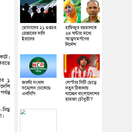
মোসাদের ২১ গুপ্তচর
হাফিজুর রহমানকে
গ্রেপ্তারের দাবি
২৪ ঘণ্টার মধ্যে
ইরানের
আত্মসমর্পণের
নির্দেশ
ংকটে।
 করতে
লের ১
জরুরি সংবাদ
লেস্টার সিটি ছেড়ে
াদেশি
সম্মেলন ডেকেছে
নতুন ঠিকানায়
্যন্ত
এনসিপি
যাচ্ছেন বাংলাদেশের
হামজা চৌধুরী?
নিম্ন
া।