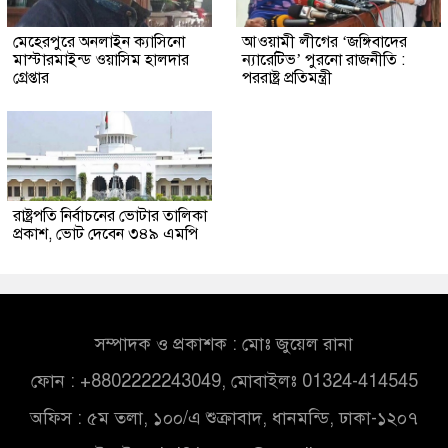
মেহেরপুরে অনলাইন ক্যাসিনো
আওয়ামী লীগের ‘জঙ্গিবাদের
মাস্টারমাইন্ড ওয়াসিম হালদার
ন্যারেটিভ’ পুরনো রাজনীতি :
গ্রেপ্তার
পররাষ্ট্র প্রতিমন্ত্রী
রাষ্ট্রপতি নির্বাচনের ভোটার তালিকা
প্রকাশ, ভোট দেবেন ৩৪৯ এমপি
সম্পাদক ও প্রকাশক : মোঃ জুয়েল রানা
ফোন : +8802222243049, মোবাইলঃ 01324-414545
অফিস : ৫ম তলা, ১০০/এ শুক্রাবাদ, ধানমন্ডি, ঢাকা-১২০৭