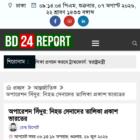
ঢাকা
০৯:১৪:০৫ পিএম
, শুক্রবার, ০৭ অগাস্ট ২০২৬,
২২ শ্রাবণ ১৪৩৩ বঙ্গাব্দ
শিরোনাম ::
নির্মুহভাবে তালিকা প্রণয়ন করবে ট্রাস্কফোর্স: স্বরাষ্ট্রমন্ত্রী
 নয় আমাদের মিত্র, অচিরেই আমাদের সঙ্গে মিশে যাবে:
প্রচ্ছদ
আন্তর্জাতিক
ি
অপারেশন সিঁদুর: নিহত সেনাদের তালিকা প্রকাশ ভারতের
র ইমামতি নয়, জাতির দায়িত্ব নিতে হবে ওলামায়ে
অপারেশন সিঁদুর: নিহত সেনাদের তালিকা প্রকাশ
ুদ্দীন
ভারতের
 মসজিদ থেকে খুলে ফেলা হচ্ছে মাইক, শুভেন্দু বলছেন-
ডেস্ক রিপোর্ট
আপডেট সময় ০৬:১৩:১৬ অপরাহ্ন, শুক্রবার, ২৬ জুন ২০২৬