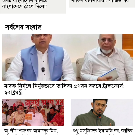
অথচ বাংলাদেশি বানিয়ে
মার্কিন ব্যবসায়ীরা: সার্জিও গর
বাংলাদেশে ঠেলে দিলো’
সর্বশেষ সংবাদ
মাদক নির্মূলে নির্মুহভাবে তালিকা প্রণয়ন করবে ট্রাস্কফোর্স:
স্বরাষ্ট্রমন্ত্রী
আ.লীগ শত্রু নয় আমাদের মিত্র,
শুধু মসজিদের ইমামতি নয়, জাতির