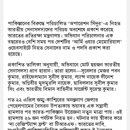
পাকিস্তানের বিরুদ্ধে পরিচালিত ‘অপারেশন সিঁদুর’-এ নিহত
ভারতীয় সেনাসদস্যদের পরিচয় অবশেষে প্রকাশ করেছে
ভারতের প্রতিরক্ষা মন্ত্রণালয়। অভিযান পরিচালনার এক
বছরেরও বেশি সময় পর দেশটির ‘আর্মি ওয়ার মেমোরিয়াল’
ওয়েবসাইটে নিহত সেনাদের নাম ও পদবি প্রকাশ করা
হয়েছে।
প্রকাশিত তালিকা অনুযায়ী, অভিযানে মোট ছয়জন ভারতীয়
সেনাসদস্য প্রাণ হারান। তারা হলেন—সুবেদার মেজর পবন
কুমার, রাইফেলম্যান সুনীল কুমার, ল্যান্স নায়েক দীনেশ
কুমার, অগ্নিবীর মুদমুরলি নায়েক, হাবিলদার সুনীল কুমার
সিং এবং ভারতীয় বিমান বাহিনীর সার্জেন্ট সুরেন্দ্র কুমার।
গত ২২ এপ্রিল জম্মু-কাশ্মিরের অনন্তনাগ জেলার
পেহেলগামের বৈসরন উপত্যকায় ভয়াবহ এক সন্ত্রাসী
হামলার পর ভারত-পাকিস্তান উত্তেজনা নতুন মাত্রা পায়। ওই
হামলায় ২৬ জন পর্যটক নিহত হন। ঘটনার দায় স্বীকার করে
‘দ্য রেজিস্ট্যান্স ফ্রন্ট’ বা টিআরএফ। ভারতের দাবি,