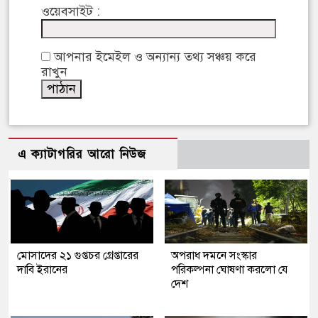
ওয়েবসাইট :
আপনার ইমেইল ও অন্যান্য তথ্য সঞ্চয় করে
রাখুন
এ ক্যাটাগরির আরো নিউজ
মোসাদের ২১ গুপ্তচর গ্রেপ্তারের
অপরাধ দমনে সংস্কার
দাবি ইরানের
পরিকল্পনা ঘোষণা করলো যে
দেশ