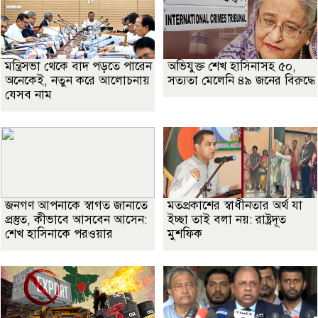
মন্ত্রিসভা থেকে বাদ পড়তে পারেন
অভিযুক্ত শেখ হাসিনাসহ ৫০,
অনেকেই, নতুন করে আলোচনায়
সত্যতা মেলেনি ৪৯ জনের বিরুদ্ধে
যেসব নাম
জনগণ আপনাকে স্বাগত জানাতে
মতপ্রকাশের স্বাধীনতার অর্থ যা
প্রস্তুত, কীভাবে আসবেন আসেন:
ইচ্ছা তাই বলা নয়: রাষ্ট্রদূত
শেখ হাসিনাকে পরওয়ার
মুশফিক