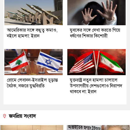
আমেরিকার সঙ্গে বন্ধুত্ব কমাও,
যুবকের সঙ্গে দেখা করতে গিয়ে
নইলে হামলা: ইরান
ধর্ষণের শিকার কিশোরী
রোমে লেবানন-ইসরাইল চূড়ান্ত
যুক্তরাষ্ট্র নতুন হামলা চালালে
বৈঠক, নজরে যুদ্ধবিরতি
উপসাগরীয় দেশগুলোও নিরাপদ
থাকবে না: ইরান
জনপ্রিয় সংবাদ