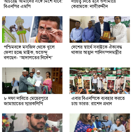
অচিরেই আমাদের সঙ্গে মিশে যাবে:
দায়িত্ব নিতে হবে ওলামায়ে
বিএনপির এমপি
কেরামকে: নাসীরুদ্দীন
পশ্চিমবঙ্গে মসজিদ থেকে খুলে
দেশের স্বার্থে সবাইকে ঐক্যবদ্ধ
ফেলা হচ্ছে মাইক, শুভেন্দু
থাকার আহ্বান পানিসম্পদমন্ত্রীর
বলছেন- ‘আদালতের নির্দেশ’
৮ দফা দাবিতে মেহেরপুরে
এবার বিএনপিকে ব্যবহার করতে
জামায়াতের স্মারকলিপি
চায় ভারত: রাশেদ প্রধান