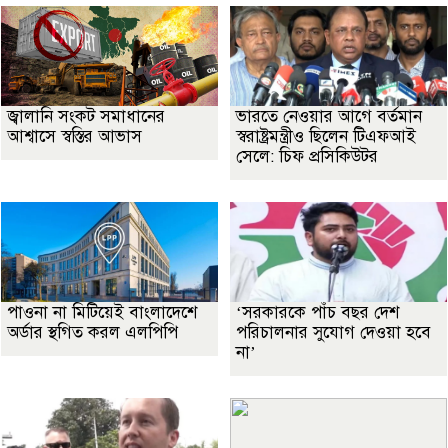
জ্বালানি সংকট সমাধানের
ভারতে নেওয়ার আগে বর্তমান
আশ্বাসে স্বস্তির আভাস
স্বরাষ্ট্রমন্ত্রীও ছিলেন টিএফআই
সেলে: চিফ প্রসিকিউটর
পাওনা না মিটিয়েই বাংলাদেশে
‘সরকারকে পাঁচ বছর দেশ
অর্ডার স্থগিত করল এলপিপি
পরিচালনার সুযোগ দেওয়া হবে
না’