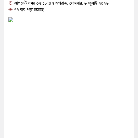
হণ পেছালেন আদালত
আপডেট সময় ০২:১৮:৫৭ অপরাহ্ন, সোমবার, ৬ জুলাই ২০২৬
৭৭ বার পড়া হয়েছে
পদে প্রার্থী মনোনীত, কৃতজ্ঞতা জানিয়ে যা বললেন অলি
 নিতে চায় এলপিএল চ্যাম্পিয়ন ‘গল গ্যালান্টস’
মধ্যে দেশের সব ইউনিটে কমিটি পুনর্গঠন করবে এনসিপি
 থেকে সালমান শাহ হত্যা মামলায় ডন আটক