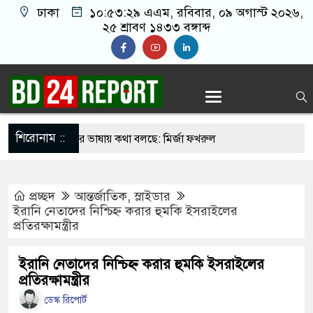
ঢাকা
১০:৫৩:৩০ এএম
, রবিবার, ০৯ অগাস্ট ২০২৬,
২৫ শ্রাবণ ১৪৩৩ বঙ্গাব্দ
শিরোনাম ::
োধী দল হাসিনার ভাষায় কথা বলছে: মির্জা ফখরুল
াসায় প্রধানমন্ত্রী
প্রচ্ছদ
আন্তর্জাতিক
,
স্লাইডার
 পর অভিনয় ছেড়ে দিয়েছেন হাসান মাসুদ
ইরানি নেতাদের নিশ্চিহ্ন করার হুমকি ইসরাইলের
প্রতিরক্ষামন্ত্রীর
ভিল সার্জনকে বদলি , দুই ঘণ্টায় সিদ্ধান্ত প্রত্যাহার
ইরানি নেতাদের নিশ্চিহ্ন করার হুমকি ইসরাইলের
প্রতিরক্ষামন্ত্রীর
ৌঁছেছেন প্রধানমন্ত্রী তারেক রহমান
ডেস্ক রিপোর্ট