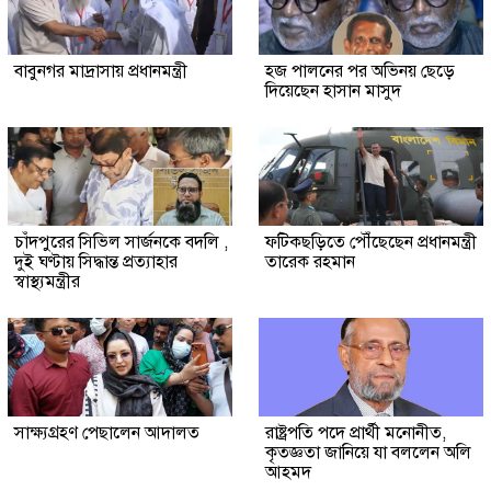
বাবুনগর মাদ্রাসায় প্রধানমন্ত্রী
হজ পালনের পর অভিনয় ছেড়ে
দিয়েছেন হাসান মাসুদ
চাঁদপুরের সিভিল সার্জনকে বদলি ,
ফটিকছড়িতে পৌঁছেছেন প্রধানমন্ত্রী
দুই ঘণ্টায় সিদ্ধান্ত প্রত্যাহার
তারেক রহমান
স্বাস্থ্যমন্ত্রীর
সাক্ষ্যগ্রহণ পেছালেন আদালত
রাষ্ট্রপতি পদে প্রার্থী মনোনীত,
কৃতজ্ঞতা জানিয়ে যা বললেন অলি
আহমদ