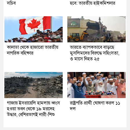
সচিব
হবে: ভারতীয় হাইকমিশনার
কানাডা থেকে হাজারো ভারতীয়
ভারতে ব্যাপকভাবে বাড়ছে
নাগরিক বহিষ্কার
মুসলিমদের বিরুদ্ধে সহিংসতা,
৩ মাসে নিহত ২৫
গাজায় ইসরায়েলি হামলায় ধ্বংস
রাষ্ট্রপতি প্রার্থী ঘোষণা করল ১১
হওয়া ভবন থেকে ১৯ মরদেহ
দল
উদ্ধার, বেশিরভাগই নারী-শিশু