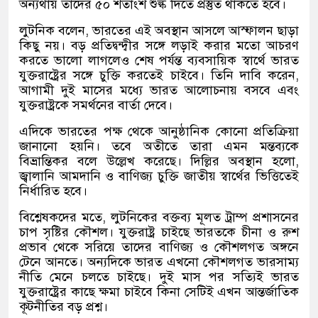
অন্যথায় তাদের ৫০ শতাংশ শুল্ক দিতে প্রস্তুত থাকতে হবে।
লুটনিক বলেন, ভারতের এই অবস্থান আসলে আস্ফালন ছাড়া
কিছু নয়। বড় প্রতিদ্বন্দ্বীর সঙ্গে লড়াই করার মতো আচরণ
করতে ভালো লাগলেও শেষ পর্যন্ত ব্যবসায়িক স্বার্থে ভারত
যুক্তরাষ্ট্রের সঙ্গে চুক্তি করতেই চাইবে। তিনি দাবি করেন,
আগামী দুই মাসের মধ্যে ভারত আলোচনায় বসবে এবং
যুক্তরাষ্ট্রকে সমর্থনের বার্তা দেবে।
এদিকে ভারতের পক্ষ থেকে আনুষ্ঠানিক কোনো প্রতিক্রিয়া
জানানো হয়নি। তবে অতীতে তারা এমন মন্তব্যকে
বিভ্রান্তিকর বলে উল্লেখ করেছে। দিল্লির অবস্থান হলো,
জ্বালানি আমদানি ও বাণিজ্য চুক্তি জাতীয় স্বার্থের ভিত্তিতেই
নির্ধারিত হবে।
বিশ্লেষকদের মতে, লুটনিকের বক্তব্য মূলত ট্রাম্প প্রশাসনের
চাপ সৃষ্টির কৌশল। যুক্তরাষ্ট্র চাইছে ভারতকে চীনা ও রুশ
প্রভাব থেকে সরিয়ে তাদের বাণিজ্য ও কৌশলগত অঙ্গনে
টেনে আনতে। অন্যদিকে ভারত এখনো কৌশলগত ভারসাম্য
নীতি মেনে চলতে চাইছে। দুই মাস পর সত্যিই ভারত
যুক্তরাষ্ট্রের কাছে ক্ষমা চাইবে কিনা সেটিই এখন আন্তর্জাতিক
কূটনীতির বড় প্রশ্ন।