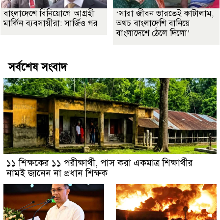
বাংলাদেশে বিনিয়োগে আগ্রহী
‘সারা জীবন ভারতেই কাটালাম,
মার্কিন ব্যবসায়ীরা: সার্জিও গর
অথচ বাংলাদেশি বানিয়ে
বাংলাদেশে ঠেলে দিলো’
সর্বশেষ সংবাদ
১১ শিক্ষকের ১১ পরীক্ষার্থী, পাস করা একমাত্র শিক্ষার্থীর
নামই জানেন না প্রধান শিক্ষক