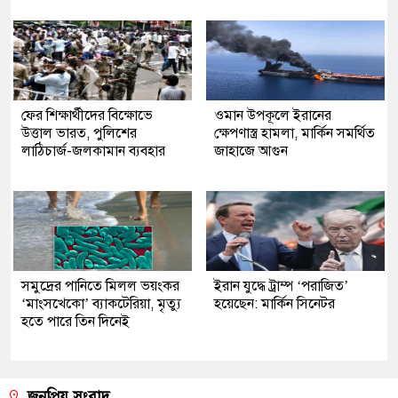
ফের শিক্ষার্থীদের বিক্ষোভে
ওমান উপকূলে ইরানের
উত্তাল ভারত, পুলিশের
ক্ষেপণাস্ত্র হামলা, মার্কিন সমর্থিত
লাঠিচার্জ-জলকামান ব্যবহার
জাহাজে আগুন
সমুদ্রের পানিতে মিলল ভয়ংকর
ইরান যুদ্ধে ট্রাম্প ‘পরাজিত’
‘মাংসখেকো’ ব্যাকটেরিয়া, মৃত্যু
হয়েছেন: মার্কিন সিনেটর
হতে পারে তিন দিনেই
জনপ্রিয় সংবাদ