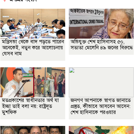
মন্ত্রিসভা থেকে বাদ পড়তে পারেন
অভিযুক্ত শেখ হাসিনাসহ ৫০,
অনেকেই, নতুন করে আলোচনায়
সত্যতা মেলেনি ৪৯ জনের বিরুদ্ধে
যেসব নাম
মতপ্রকাশের স্বাধীনতার অর্থ যা
জনগণ আপনাকে স্বাগত জানাতে
ইচ্ছা তাই বলা নয়: রাষ্ট্রদূত
প্রস্তুত, কীভাবে আসবেন আসেন:
মুশফিক
শেখ হাসিনাকে পরওয়ার