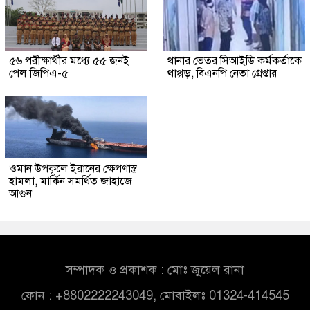
৫৬ পরীক্ষার্থীর মধ্যে ৫৫ জনই
থানার ভেতর সিআইডি কর্মকর্তাকে
পেল জিপিএ-৫
থাপ্পড়, বিএনপি নেতা গ্রেপ্তার
ওমান উপকূলে ইরানের ক্ষেপণাস্ত্র
হামলা, মার্কিন সমর্থিত জাহাজে
আগুন
সম্পাদক ও প্রকাশক : মোঃ জুয়েল রানা
ফোন : +8802222243049, মোবাইলঃ 01324-414545