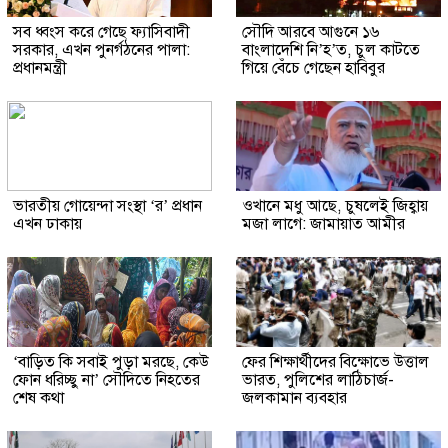
সব ধ্বংস করে গেছে ফ্যাসিবাদী
সৌদি আরবে আগুনে ১৬
সরকার, এখন পুনর্গঠনের পালা:
বাংলাদেশি নি’হ’ত, চুল কাটতে
প্রধানমন্ত্রী
গিয়ে বেঁচে গেছেন হাবিবুর
ভারতীয় গোয়েন্দা সংস্থা ‘র’ প্রধান
ওখানে মধু আছে, চুষলেই জিহ্বায়
এখন ঢাকায়
মজা লাগে: জামায়াত আমীর
‘বাড়িত কি সবাই পুড়া মরছে, কেউ
ফের শিক্ষার্থীদের বিক্ষোভে উত্তাল
ফোন ধরিচ্ছু না’ সৌদিতে নিহতের
ভারত, পুলিশের লাঠিচার্জ-
শেষ কথা
জলকামান ব্যবহার