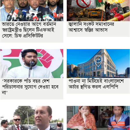
ভারতে নেওয়ার আগে বর্তমান
জ্বালানি সংকট সমাধানের
স্বরাষ্ট্রমন্ত্রীও ছিলেন টিএফআই
আশ্বাসে স্বস্তির আভাস
সেলে: চিফ প্রসিকিউটর
‘সরকারকে পাঁচ বছর দেশ
পাওনা না মিটিয়েই বাংলাদেশে
পরিচালনার সুযোগ দেওয়া হবে
অর্ডার স্থগিত করল এলপিপি
না’