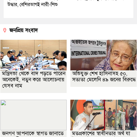
উদ্ধার, বেশিরভাগই নারী-শিশু
জনপ্রিয় সংবাদ
মন্ত্রিসভা থেকে বাদ পড়তে পারেন
অভিযুক্ত শেখ হাসিনাসহ ৫০,
অনেকেই, নতুন করে আলোচনায়
সত্যতা মেলেনি ৪৯ জনের বিরুদ্ধে
যেসব নাম
জনগণ আপনাকে স্বাগত জানাতে
মতপ্রকাশের স্বাধীনতার অর্থ যা