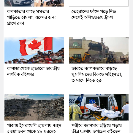
কলকাতার কাছে মমতার
তেহরানের ফাঁদে পড়ে নিজ
গাড়িতে হামলা, অল্পের জন্য
দেশেই অনিশ্চয়তায় ট্রাম্প
প্রাণে রক্ষা
কানাডা থেকে হাজারো ভারতীয়
ভারতে ব্যাপকভাবে বাড়ছে
নাগরিক বহিষ্কার
মুসলিমদের বিরুদ্ধে সহিংসতা,
৩ মাসে নিহত ২৫
গাজায় ইসরায়েলি হামলায় ধ্বংস
শরীরে ক্যানসার ছড়িয়ে পড়ায়
হওয়া ভবন থেকে ১৯ মরদেহ
তীব্র যন্ত্রণায় ভুগছেন বাইডেন