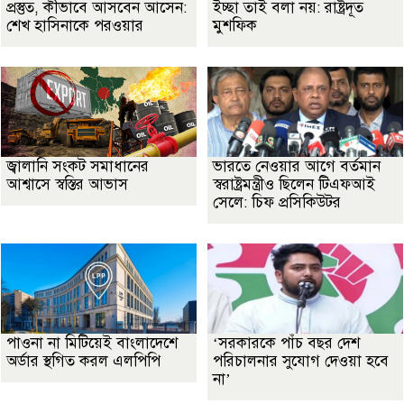
প্রস্তুত, কীভাবে আসবেন আসেন:
ইচ্ছা তাই বলা নয়: রাষ্ট্রদূত
শেখ হাসিনাকে পরওয়ার
মুশফিক
জ্বালানি সংকট সমাধানের
ভারতে নেওয়ার আগে বর্তমান
আশ্বাসে স্বস্তির আভাস
স্বরাষ্ট্রমন্ত্রীও ছিলেন টিএফআই
সেলে: চিফ প্রসিকিউটর
পাওনা না মিটিয়েই বাংলাদেশে
‘সরকারকে পাঁচ বছর দেশ
অর্ডার স্থগিত করল এলপিপি
পরিচালনার সুযোগ দেওয়া হবে
না’