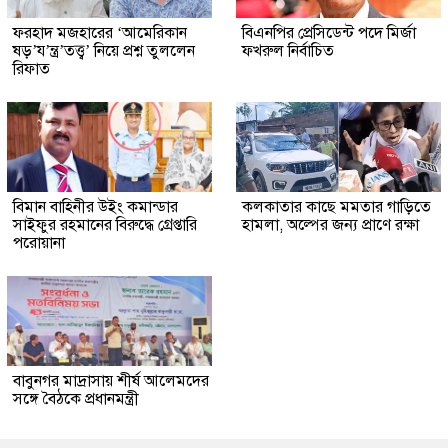
ফরহাদ মজহারের ‘আমেরিকান
বিএনপির প্রেসিডেন্ট পদে মির্জা
ষড়’য’ন্ত্র’তত্ত্ব’ নিয়ে প্রশ্ন তুললেন
ফখরুল নির্বাচিত
রিফাত
বিমান বাহিনীর উইং কমান্ডার
কলকাতার কাছে মমতার গাড়িতে
সাইফুর রহমানের বিরুদ্ধে গ্রেপ্তারি
হামলা, অল্পের জন্য প্রাণে রক্ষা
পরোয়ানা
বাবুনগর মাদ্রাসায় শীর্ষ আলেমদের
সঙ্গে বৈঠকে প্রধানমন্ত্রী