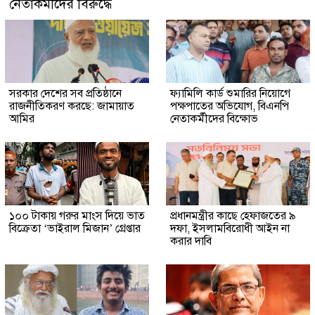
নেতাকর্মীদের বিরুদ্ধে
সরকার দেশের সব প্রতিষ্ঠানে
ফ্যামিলি কার্ড শুমারির নিয়োগে
রাজনীতিকরণ করছে: জামায়াত
পক্ষপাতের অভিযোগ, বিএনপি
আমির
নেতাকর্মীদের বিক্ষোভ
১০০ টাকায় গরুর মাংস দিয়ে ভাত
প্রধানমন্ত্রীর কাছে হেফাজতের ৯
বিক্রেতা ‘ভাইরাল মিজান’ গ্রেপ্তার
দফা, ইসলামবিরোধী আইন না
করার দাবি