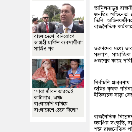
তামিলনাড়ুর রাজনী
জনপ্রিয় অভিনেতা র
তিনি অভিনয়জীবন
রাজনৈতিক কর্মকাণ
বাংলাদেশে বিনিয়োগে
আগ্রহী মার্কিন ব্যবসায়ীরা:
তরুণদের মধ্যে তার
সার্জিও গর
সংলাপ, সামাজিক 
প্রজন্মের কাছে পরি
নির্বাচনি প্রচারণা
জমির কৃষক পরিবারের
‘সারা জীবন ভারতেই
ইতিবাচক সাড়া ফেল
কাটালাম, অথচ
বাংলাদেশি বানিয়ে
বাংলাদেশে ঠেলে দিলো’
রাজনৈতিক বিশ্লেষ
জনপ্রিয় সংস্কৃতি, 
শক্ত রাজনৈতিক প