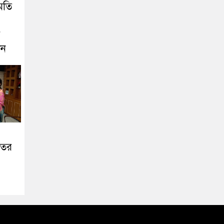
মতি
ে
ীন
তের