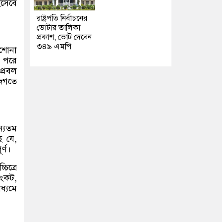
িসেবে
রাষ্ট্রপতি নির্বাচনের
ভোটার তালিকা
প্রকাশ, ভোট দেবেন
৩৪৯ এমপি
াশোনা
। পরে
প্রবল
 জগতে
ন্যতম
ে যে,
র্ণ।
ত্রে
সংকট,
ধ্যমে