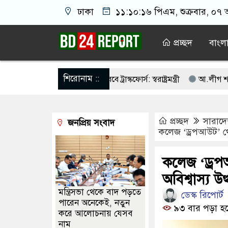
ঢাকা
১১:১০:১৭ পিএম
, শুক্রবার, ০৭ 
প্রচ্ছদ
বাংল
শিরোনাম ::
বে তালিকা প্রণয়ন করবে ট্রাস্কফোর্স: স্বরাষ্ট্রমন্ত্রী
আ.লীগ শত্রু নয় আমাদের
ি নয়, জাতির দায়িত্ব নিতে হবে ওলামায়ে কেরামকে: নাসীরুদ্দীন
পশ্চিমব
প্রচ্ছদ
সারাদ
জনপ্রিয় সংবাদ
ে ঐক্যবদ্ধ থাকার আহ্বান পানিসম্পদমন্ত্রীর
৮ দফা দাবিতে মেহেরপুরে জামা
কলেজ ‘ড্রপআউট’ থেকে
্যাসিনো মাস্টারমাইন্ড ওয়াসিম হালদার গ্রেপ্তার
আওয়ামী লীগের ‘জঙ্গিবাদে
কলেজ ‘ড্রপআ
নের ভোটার তালিকা প্রকাশ, ভোট দেবেন ৩৪৯ এমপি
অবিশ্বাস্য উত
মন্ত্রিসভা থেকে বাদ পড়তে
ডেস্ক রিপোর্ট
পারেন অনেকেই, নতুন
৯৩ বার পড়া হ
করে আলোচনায় যেসব
নাম