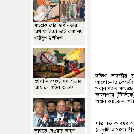
মতপ্রকাশের স্বাধীনতার
অর্থ যা ইচ্ছা তাই বলা নয়:
রাষ্ট্রদূত মুশফিক
দক্ষিণ ভারতীয় 
জ্বালানি সংকট সমাধানের
আলোচনার কেন্দ্রব
আশ্বাসে স্বস্তির আভাস
সবার নজর কাড়ছে। স
কাজাগাম (টিভিকে)
অর্জন করতে না পা
মাত্র কয়েক বছর আ
১০৮টি আসনে। দীর
ভারতে নেওয়ার আগে