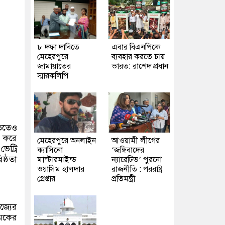
৮ দফা দাবিতে
এবার বিএনপিকে
মেহেরপুরে
ব্যবহার করতে চায়
জামায়াতের
ভারত: রাশেদ প্রধান
স্মারকলিপি
িতেও
ন করে
মেহেরপুরে অনলাইন
আওয়ামী লীগের
েট্রি
ক্যাসিনো
‘জঙ্গিবাদের
ষ্ঠতা
মাস্টারমাইন্ড
ন্যারেটিভ’ পুরনো
ওয়াসিম হালদার
রাজনীতি : পররাষ্ট্র
গ্রেপ্তার
প্রতিমন্ত্রী
জ্যের
এমকের