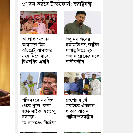
প্রণয়ন করবে ট্রাস্কফোর্স: স্বরাষ্ট্রমন্ত্রী
আ.লীগ শত্রু নয়
শুধু মসজিদের
আমাদের মিত্র,
ইমামতি নয়, জাতির
অচিরেই আমাদের
দায়িত্ব নিতে হবে
সঙ্গে মিশে যাবে:
ওলামায়ে কেরামকে:
বিএনপির এমপি
নাসীরুদ্দীন
পশ্চিমবঙ্গে মসজিদ
দেশের স্বার্থে
থেকে খুলে ফেলা
সবাইকে ঐক্যবদ্ধ
হচ্ছে মাইক, শুভেন্দু
থাকার আহ্বান
বলছেন-
পানিসম্পদমন্ত্রীর
‘আদালতের নির্দেশ’