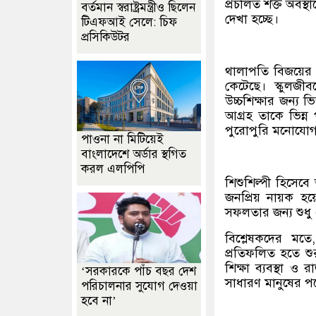
প্রচলিত শক্ত অবস
বর্তমান স্বরাষ্ট্রমন্ত্রীও ছিলেন
দেখা হচ্ছে।
টিএফআই সেলে: চিফ
প্রসিকিউটর
থালাপতি বিজয়ের প
কেটেছে। স্কুলজী
উচ্চশিক্ষার জন্য
আগ্রহ তাকে ভিন্ন 
পুরোপুরি মনোযোগ
পাওনা না মিটিয়েই
বাংলাদেশে অর্ডার স্থগিত
করল এলপিপি
শিশুশিল্পী হিসেব
জনপ্রিয় নায়ক হয়
সফলতার জন্য শুধু এ
বিশ্লেষকদের মত
প্রতিফলিত হতে শুর
শিক্ষা ব্যবস্থা 
‘সরকারকে পাঁচ বছর দেশ
সাধারণ মানুষের পক
পরিচালনার সুযোগ দেওয়া
হবে না’