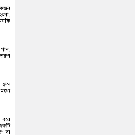
য়েকজন
 হলো,
মনকি
 গান,
 তরুণ
্বল্প
মধ্যে
য় ধরে
 একটি
ি” বা