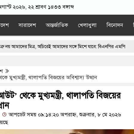
অগাস্ট ২০২৬, ২২ শ্রাবণ ১৪৩৩ বঙ্গাব্দ
াদেশ
সারাদেশ
আন্তর্জাতিক
খেলাধুলা
বিনোদন
 মিত্র, অচিরেই আমাদের সঙ্গে মিশে যাবে: বিএনপির এমপি
ঙ্গে মসজিদ থেকে খুলে ফেলা হচ্ছে মাইক, শুভেন্দু বলছেন- ‘আদালতের নির্দেশ
েশ
য়াতের স্মারকলিপি
এবার বিএনপিকে ব্যবহার করতে চায় ভারত: রাশেদ প্
 মুখ্যমন্ত্রী, থালাপতি বিজয়ের অবিশ্বাস্য উত্থান
র ন্যারেটিভ’ পুরনো রাজনীতি : পররাষ্ট্র প্রতিমন্ত্রী
উট’ থেকে মুখ্যমন্ত্রী, থালাপতি বিজয়ের
্থান
আপডেট সময় ০৯:১৪:২০ অপরাহ্ন, শুক্রবার, ৮ মে ২০২৬
য়েছে