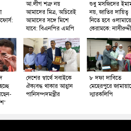
আ.লীগ শত্রু নয়
শুধু মসজিদের ইমা
া
আমাদের মিত্র, অচিরেই
নয়, জাতির দায়িত্ব
কফোর্স:
আমাদের সঙ্গে মিশে
নিতে হবে ওলামায়
যাবে: বিএনপির এমপি
কেরামকে: নাসীরুদ্দ
দ
দেশের স্বার্থে সবাইকে
৮ দফা দাবিতে
চ্ছে
ঐক্যবদ্ধ থাকার আহ্বান
মেহেরপুরে জামায়া
লছেন-
পানিসম্পদমন্ত্রীর
স্মারকলিপি
েশ’