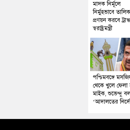
মাদক নির্মূলে
নির্মুহভাবে তালিক
প্রণয়ন করবে ট্রাস্
স্বরাষ্ট্রমন্ত্রী
পশ্চিমবঙ্গে মসজি
থেকে খুলে ফেলা হ
মাইক, শুভেন্দু ব
‘আদালতের নির্দ