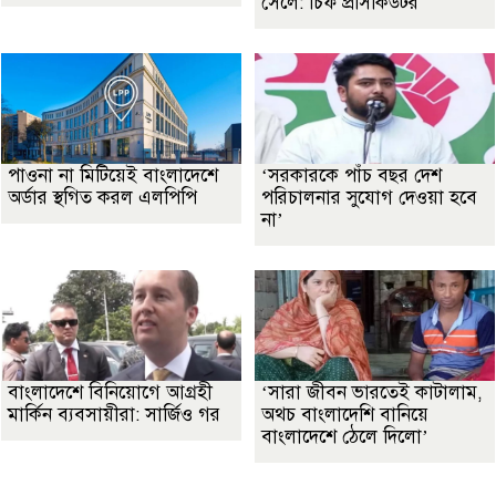
সেলে: চিফ প্রসিকিউটর
পাওনা না মিটিয়েই বাংলাদেশে
‘সরকারকে পাঁচ বছর দেশ
অর্ডার স্থগিত করল এলপিপি
পরিচালনার সুযোগ দেওয়া হবে
না’
বাংলাদেশে বিনিয়োগে আগ্রহী
‘সারা জীবন ভারতেই কাটালাম,
মার্কিন ব্যবসায়ীরা: সার্জিও গর
অথচ বাংলাদেশি বানিয়ে
বাংলাদেশে ঠেলে দিলো’