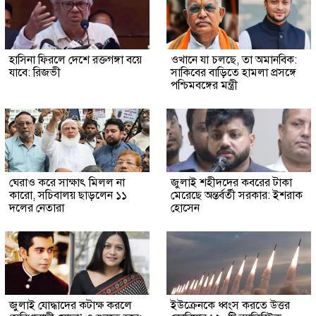
হাসিনা ফিরলে দেশে রক্তগঙ্গা বয়ে
ওখানে যা চলছে, তা অমানবিক:
যাবে: রিজভী
সাকিবের বাড়িতে হামলা প্রসঙ্গে
পশ্চিমবঙ্গের মন্ত্রী
ঘেরাও করে সাক্ষাৎ মিলল না
জুলাই শহীদদের কবরের টাকা
কারো, সচিবালয় ছাড়লেন ১১
মেরেছে অন্তর্বর্তী সরকার: ইশরাক
দলের নেতারা
হোসেন
জুলাই যোদ্ধাদের কটাক্ষ করলে
ইউক্রেনকে ধ্বংস করতে উত্তর