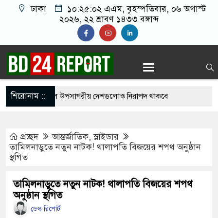
ঢাকা
১০:২৫:০৩ এএম
, বৃহস্পতিবার, ০৬ অগাস্ট
২০২৬, ২২ শ্রাবণ ১৪৩৩ বঙ্গাব্দ
শিরোনাম ::
র নতুন হামলা চালালে উপসাগরীয় দেশগুলোও নিরাপদ থাকবে
প্রচ্ছদ
আন্তর্জাতিক
,
স্লাইডার
ে ইংল্যান্ডকে হারানোর দিনটিকে ‘জাতীয় দিবস’ ঘোষণা
তামিলনাড়ুতে নতুন নাটক! থালাপতি বিজয়ের শপথ অনুষ্ঠান
স্থগিত
ধী অপরাধে এবার আসামি হচ্ছেন মাকসুদ কামাল-জাফর
তামিলনাড়ুতে নতুন নাটক! থালাপতি বিজয়ের শপথ
অনুষ্ঠান স্থগিত
ডেস্ক রিপোর্ট