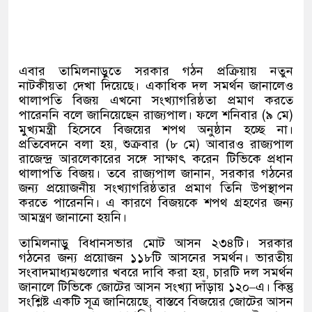
িতে নাহিদ-আসিফদের দেখানো উচিত ছিল: মির্জা শামারুহ
এবার তামিলনাড়ুতে সরকার গঠন প্রক্রিয়ায় নতুন
নাটকীয়তা দেখা দিয়েছে। একাধিক দল সমর্থন জানালেও
থালাপতি বিজয় এখনো সংখ্যাগরিষ্ঠতা প্রমাণ করতে
পারেননি বলে জানিয়েছেন রাজ্যপাল। ফলে শনিবার
(
৯ মে
)
মুখ্যমন্ত্রী হিসেবে বিজয়ের শপথ অনুষ্ঠান হচ্ছে না।
প্রতিবেদনে বলা হয়
,
শুক্রবার
(
৮ মে
)
আবারও রাজ্যপাল
রাজেন্দ্র আরলেকারের সঙ্গে সাক্ষাৎ করেন টিভিকে প্রধান
থালাপতি বিজয়। তবে রাজ্যপাল জানান
,
সরকার গঠনের
জন্য প্রয়োজনীয় সংখ্যাগরিষ্ঠতার প্রমাণ তিনি উপস্থাপন
করতে পারেননি। এ কারণে বিজয়কে শপথ গ্রহণের জন্য
আমন্ত্রণ জানানো হয়নি।
তামিলনাড়ু বিধানসভার মোট আসন ২৩৪টি। সরকার
গঠনের জন্য প্রয়োজন ১১৮টি আসনের সমর্থন। ভারতীয়
সংবাদমাধ্যমগুলোর খবরে দাবি করা হয়
,
চারটি দল সমর্থন
জানালে টিভিকে জোটের আসন সংখ্যা দাঁড়ায় ১২০
–
এ। কিন্তু
সংশ্লিষ্ট একটি সূত্র জানিয়েছে
,
বাস্তবে বিজয়ের জোটের আসন