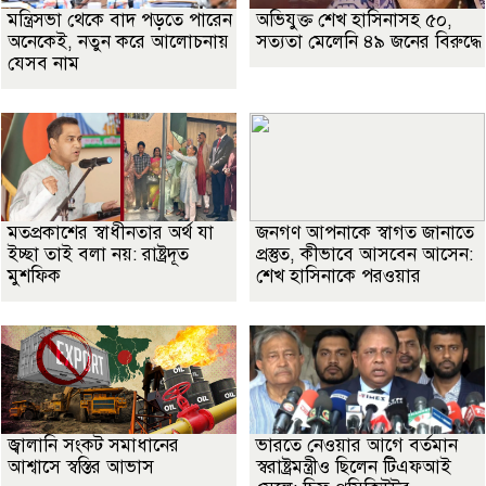
মন্ত্রিসভা থেকে বাদ পড়তে পারেন
অভিযুক্ত শেখ হাসিনাসহ ৫০,
অনেকেই, নতুন করে আলোচনায়
সত্যতা মেলেনি ৪৯ জনের বিরুদ্ধে
যেসব নাম
মতপ্রকাশের স্বাধীনতার অর্থ যা
জনগণ আপনাকে স্বাগত জানাতে
ইচ্ছা তাই বলা নয়: রাষ্ট্রদূত
প্রস্তুত, কীভাবে আসবেন আসেন:
মুশফিক
শেখ হাসিনাকে পরওয়ার
জ্বালানি সংকট সমাধানের
ভারতে নেওয়ার আগে বর্তমান
আশ্বাসে স্বস্তির আভাস
স্বরাষ্ট্রমন্ত্রীও ছিলেন টিএফআই