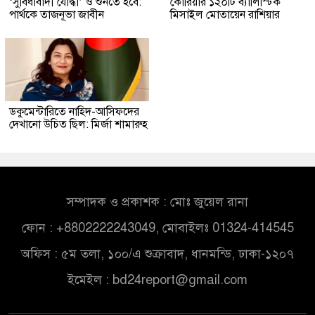
‘সুবিধাবাদী যোদ্ধা’ ও শুনতে হবে:
কোরিয়ার ১২০টি ব্যালিস্টিক
পার্থকে তাজনূভা জাবীন
মিসাইল মোতায়েন রাশিয়ার
ডকুমেন্টারিতে নাহিদ-আসিফদের
দেখানো উচিত ছিল: মির্জা শামারুহ
সম্পাদক ও প্রকাশক : মোঃ জুয়েল রানা
ফোন : +8802222243049, মোবাইলঃ 01324-414545
অফিস : ৫ম তলা, ১০০/এ শুক্রাবাদ, ধানমন্ডি, ঢাকা-১২০৭
ইমেইল :
bd24report@gmail.com