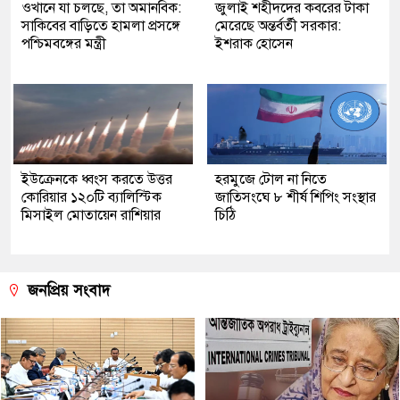
ওখানে যা চলছে, তা অমানবিক:
জুলাই শহীদদের কবরের টাকা
সাকিবের বাড়িতে হামলা প্রসঙ্গে
মেরেছে অন্তর্বর্তী সরকার:
পশ্চিমবঙ্গের মন্ত্রী
ইশরাক হোসেন
ইউক্রেনকে ধ্বংস করতে উত্তর
হরমুজে টোল না নিতে
কোরিয়ার ১২০টি ব্যালিস্টিক
জাতিসংঘে ৮ শীর্ষ শিপিং সংস্থার
মিসাইল মোতায়েন রাশিয়ার
চিঠি
জনপ্রিয় সংবাদ