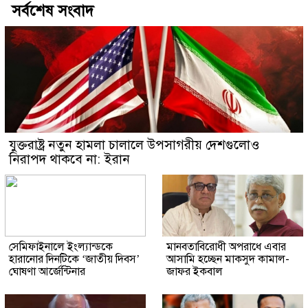
সর্বশেষ সংবাদ
যুক্তরাষ্ট্র নতুন হামলা চালালে উপসাগরীয় দেশগুলোও
নিরাপদ থাকবে না: ইরান
সেমিফাইনালে ইংল্যান্ডকে
মানবতাবিরোধী অপরাধে এবার
হারানোর দিনটিকে ‘জাতীয় দিবস’
আসামি হচ্ছেন মাকসুদ কামাল-
ঘোষণা আর্জেন্টিনার
জাফর ইকবাল