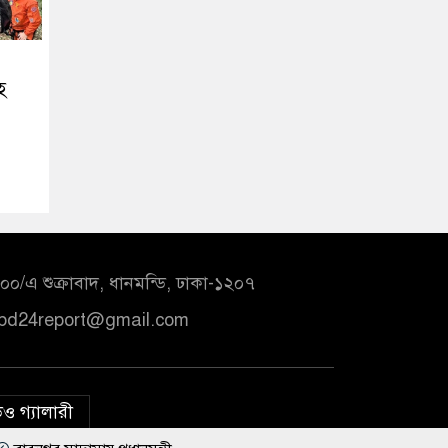
হ
০/এ শুক্রাবাদ, ধানমন্ডি, ঢাকা-১২০৭
bd24report@gmail.com
ও গ্যালারী