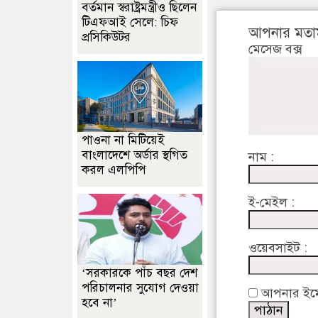
বর্তমান স্বরাষ্ট্রমন্ত্রীও ছিলেন
টিএফআই সেলে: চিফ
আপনার মতা
প্রসিকিউটর
মেসেজ বক্স
পাওনা না মিটিয়েই
বাংলাদেশে অর্ডার স্থগিত
নাম :
করল এলপিপি
ই-মেইল :
ওয়েবসাইট :
‘সরকারকে পাঁচ বছর দেশ
পরিচালনার সুযোগ দেওয়া
আপনার ইমেইল
হবে না’