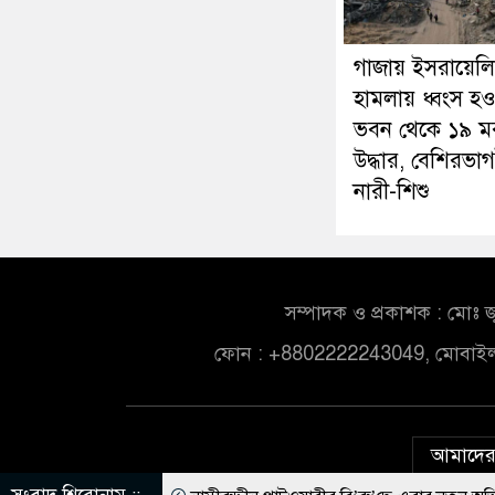
গাজায় ইসরায়েলি
হামলায় ধ্বংস হও
ভবন থেকে ১৯ ম
উদ্ধার, বেশিরভা
নারী-শিশু
সম্পাদক ও প্রকাশক : মোঃ জ
ফোন : +8802222243049, মোবাই
আমাদের 