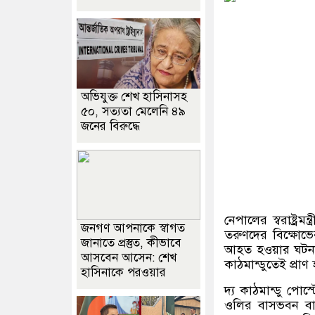
অভিযুক্ত শেখ হাসিনাসহ
৫০, সত্যতা মেলেনি ৪৯
জনের বিরুদ্ধে
নেপালের স্বরাষ্ট্
জনগণ আপনাকে স্বাগত
তরুণদের বিক্ষো
জানাতে প্রস্তুত, কীভাবে
আহত হওয়ার ঘটনার 
আসবেন আসেন: শেখ
কাঠমান্ডুতেই প্র
হাসিনাকে পরওয়ার
দ্য কাঠমান্ডু পোস্ট
ওলির বাসভবন বালু