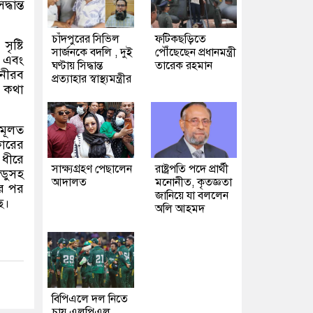
ধান্ত
চাঁদপুরের সিভিল
ফটিকছড়িতে
ৃষ্টি
সার্জনকে বদলি , দুই
পৌঁছেছেন প্রধানমন্ত্রী
া এবং
ঘণ্টায় সিদ্ধান্ত
তারেক রহমান
 নীরব
প্রত্যাহার স্বাস্থ্যমন্ত্রীর
র কথা
 মূলত
কারের
 ধীরে
সাক্ষ্যগ্রহণ পেছালেন
রাষ্ট্রপতি পদে প্রার্থী
্ডুসহ
আদালত
মনোনীত, কৃতজ্ঞতা
ের পর
জানিয়ে যা বললেন
ে।
অলি আহমদ
বিপিএলে দল নিতে
চায় এলপিএল