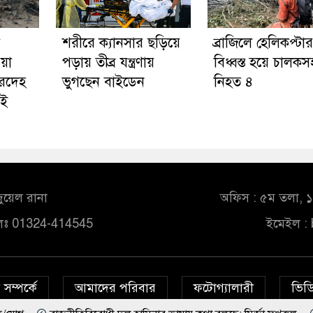
শরীরে ক্যানসার ছড়িয়ে
ব্রাজিলে হেলিকপ্টার
য়া
পড়ায় তীব্র যন্ত্রণায়
বিধ্বস্ত হয়ে চালকস
রদেহ
ভুগছেন বাইডেন
নিহত ৪
গই
ুয়েল রানা
অফিস : ৫ম তলা, ১০
লঃ 01324-414545
ইমেইল :
সম্পর্কে
আমাদের পরিবার
ফটোগ্যালারী
ভিডি