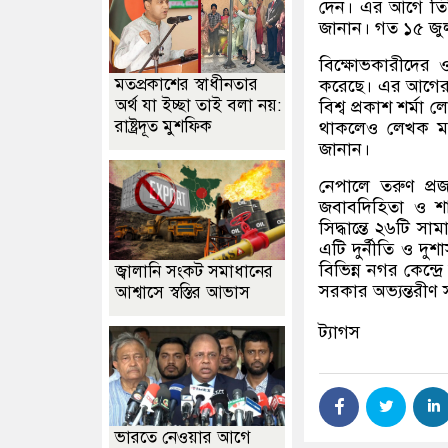
দেন। এর আগে তিনি
জানান। গত ১৫ জুলাই 
বিক্ষোভকারীদের 
মতপ্রকাশের স্বাধীনতার
করেছে। এর আগের 
অর্থ যা ইচ্ছা তাই বলা নয়:
বিশ্ব প্রকাশ শর্ম
রাষ্ট্রদূত মুশফিক
থাকলেও লেখক মন্
জানান।
নেপালে তরুণ প্রজ
জবাবদিহিতা ও শাস
সিদ্ধান্তে ২৬টি স
এটি দুর্নীতি ও দু
বিভিন্ন নগর কেন্
জ্বালানি সংকট সমাধানের
সরকার অভ্যন্তরীণ
আশ্বাসে স্বস্তির আভাস
ট্যাগস
ভারতে নেওয়ার আগে