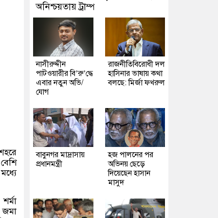
অনিশ্চয়তায় ট্রাম্প
নাসীরুদ্দীন
রাজনীতিবিরোধী দল
পাটওয়ারীর বি’রু’দ্ধে
হাসিনার ভাষায় কথা
এবার নতুন অভি/
বলছে: মির্জা ফখরুল
যোগ
 শহরে
বাবুনগর মাদ্রাসায়
হজ পালনের পর
বেশি
প্রধানমন্ত্রী
অভিনয় ছেড়ে
মধ্যে
দিয়েছেন হাসান
মাসুদ
 শর্মা
র জমা