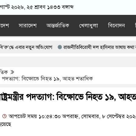
াস্ট ২০২৬, ২৫ শ্রাবণ ১৪৩৩ বঙ্গাব্দ
াদেশ
সারাদেশ
আন্তর্জাতিক
খেলাধুলা
বিনোদন
 এবার নতুন অভি/যোগ
রাজনীতিবিরোধী দল হাসিনার ভাষায় কথা বলছে: মির্
চাঁদপুরের সিভিল সার্জনকে বদলি , দুই ঘণ্টায় সিদ্ধান্ত প্রত্যাহার স্বাস্থ্যমন্ত্রীর
াতিক
াষ্ট্রপতি পদে প্রার্থী মনোনীত, কৃতজ্ঞতা জানিয়ে যা বললেন অলি আহমদ
ন্ত্রীর পদত্যাগ: বিক্ষোভে নিহত ১৯, আহত শতাধিক
াষ্ট্রমন্ত্রীর পদত্যাগ: বিক্ষোভে নিহত ১৯, আহ
আপডেট সময় ১০:৫৪:৩০ অপরাহ্ন, সোমবার, ৮ সেপ্টেম্বর ২০
হয়েছে