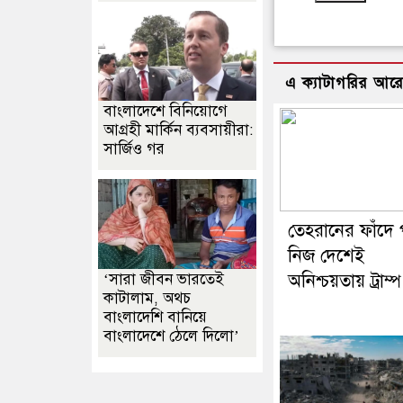
এ ক্যাটাগরির আর
বাংলাদেশে বিনিয়োগে
আগ্রহী মার্কিন ব্যবসায়ীরা:
সার্জিও গর
তেহরানের ফাঁদে
নিজ দেশেই
‘সারা জীবন ভারতেই
অনিশ্চয়তায় ট্রাম্প
কাটালাম, অথচ
বাংলাদেশি বানিয়ে
বাংলাদেশে ঠেলে দিলো’