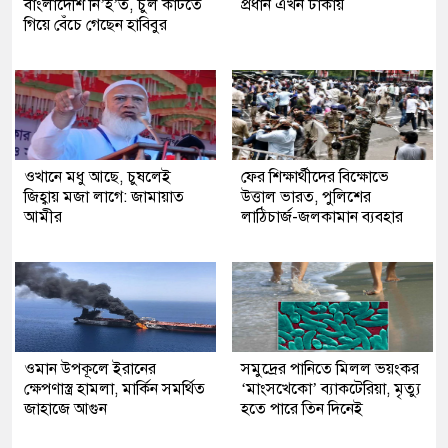
বাংলাদেশি নি’হ’ত, চুল কাটতে
প্রধান এখন ঢাকায়
গিয়ে বেঁচে গেছেন হাবিবুর
ওখানে মধু আছে, চুষলেই
ফের শিক্ষার্থীদের বিক্ষোভে
জিহ্বায় মজা লাগে: জামায়াত
উত্তাল ভারত, পুলিশের
আমীর
লাঠিচার্জ-জলকামান ব্যবহার
ওমান উপকূলে ইরানের
সমুদ্রের পানিতে মিলল ভয়ংকর
ক্ষেপণাস্ত্র হামলা, মার্কিন সমর্থিত
‘মাংসখেকো’ ব্যাকটেরিয়া, মৃত্যু
জাহাজে আগুন
হতে পারে তিন দিনেই