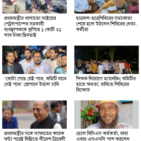
প্রধানমন্ত্রীর খালাতো ভাইয়ের
ছাত্রদল-ছাত্রশিবিরের সমঝোতা
পেট্রলপাম্পের সহকারী
শেষে হলে উঠলেন শিবিরের নেতা-
ব্যবস্থাপককে কুপিয়ে ১ কোটি ২১
কর্মীরা
লাখ টাকা ছিনতাই
‘কোটা গেছে যেই পথে, কমিটি যাবে
শিক্ষক নিয়োগে ম্যানেজিং কমিটির
সেই পথে’ স্লোগানে উত্তাল ঢাবি
হাতে ক্ষমতা, রাবিতে শিবিরের
বিক্ষোভ
প্রধানমন্ত্রীর সঙ্গে সাক্ষাতের কয়েক
ছেলে বিসিএস কর্মকর্তা, বাবা
ঘণ্টা পরেই দিল্লিতে দীনেশ ত্রিবেদী
এবার এসএসসি পাশ করলেন