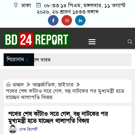
ঢাকা
০৮:৩৩:১৫ পিএম
, মঙ্গলবার, ১১ অগাস্ট
২০২৬, ২৬ শ্রাবণ ১৪৩৩ বঙ্গাব্দ
শিরোনাম ::
লনে আবারো উত্তাল ভারত
র খালাতো ভাইয়ের পেট্রলপাম্পের সহকারী ব্যবস্থাপককে
প্রচ্ছদ
আন্তর্জাতিক
,
স্লাইডার
২১ লাখ টাকা ছিনতাই
পথের শেষ কাঁটাও সরে গেল, বহু নাটকের পর মুখ্যমন্ত্রী হতে
যাচ্ছেন থালাপতি বিজয়
্রশিবিরের সমঝোতা শেষে হলে উঠলেন শিবিরের নেতা-
পথের শেষ কাঁটাও সরে গেল, বহু নাটকের পর
মুখ্যমন্ত্রী হতে যাচ্ছেন থালাপতি বিজয়
েই পথে, কমিটি যাবে সেই পথে’ স্লোগানে উত্তাল ঢাবি
ডেস্ক রিপোর্ট