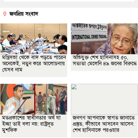
জনপ্রিয় সংবাদ
মন্ত্রিসভা থেকে বাদ পড়তে পারেন
অভিযুক্ত শেখ হাসিনাসহ ৫০,
অনেকেই, নতুন করে আলোচনায়
সত্যতা মেলেনি ৪৯ জনের বিরুদ্ধে
যেসব নাম
মতপ্রকাশের স্বাধীনতার অর্থ যা
জনগণ আপনাকে স্বাগত জানাতে
ইচ্ছা তাই বলা নয়: রাষ্ট্রদূত
প্রস্তুত, কীভাবে আসবেন আসেন:
মুশফিক
শেখ হাসিনাকে পরওয়ার