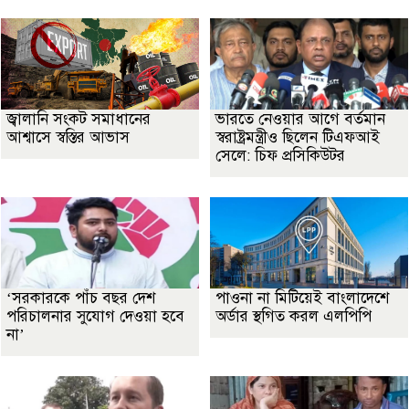
জ্বালানি সংকট সমাধানের
ভারতে নেওয়ার আগে বর্তমান
আশ্বাসে স্বস্তির আভাস
স্বরাষ্ট্রমন্ত্রীও ছিলেন টিএফআই
সেলে: চিফ প্রসিকিউটর
‘সরকারকে পাঁচ বছর দেশ
পাওনা না মিটিয়েই বাংলাদেশে
পরিচালনার সুযোগ দেওয়া হবে
অর্ডার স্থগিত করল এলপিপি
না’