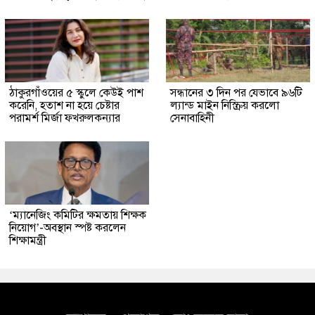
ঠাকুরগাঁওয়ের ৫ স্কুলে কেউই পাশ
সন্ধানের ৩ দিন পর যেভাবে ৯৬টি
করেনি, হতাশ না হয়ে চেষ্টার
ল্যান্ড মাইন নিস্ক্রিয় করলো
পরামর্শ মির্জা ফখরুলকন্যার
সেনাবাহিনী
‘ম্যানেজিং কমিটির ক্ষমতায় শিক্ষক
নিয়োগ’-অবস্থান স্পষ্ট করলেন
শিক্ষামন্ত্রী