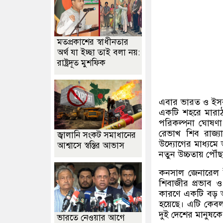
মতপ্রকাশের স্বাধীনতার
অর্থ যা ইচ্ছা তাই বলা নয়:
রাষ্ট্রদূত মুশফিক
এবার ভারত ও ইসরায
একটি শহরে মারাঠা 
পরিকল্পনা ঘোষণা 
রেভাখ শিব রাজ্য
জ্বালানি সংকট সমাধানের
উদ্যোগের মাধ্যমে 
আশ্বাসে স্বস্তির আভাস
নতুন উচ্চতায় পৌঁ
কনসাল জেনারেল 
শিবাজীর প্রভাব ও
কারণে একটি বড় আ
হয়েছে। এটি কেবল
দুই দেশের মানুষক
ভারতে নেওয়ার আগে