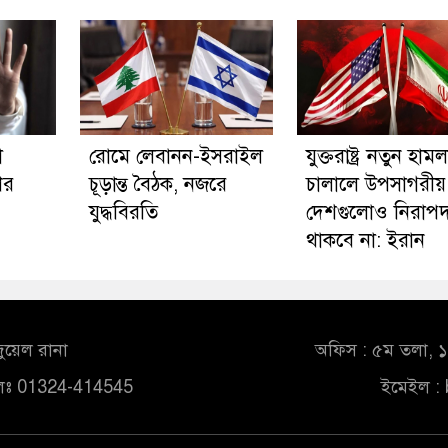
া
রোমে লেবানন-ইসরাইল
যুক্তরাষ্ট্র নতুন হামল
ের
চূড়ান্ত বৈঠক, নজরে
চালালে উপসাগরীয়
যুদ্ধবিরতি
দেশগুলোও নিরাপ
থাকবে না: ইরান
ুয়েল রানা
অফিস : ৫ম তলা, ১০
লঃ 01324-414545
ইমেইল :