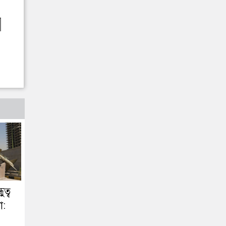
ত্ব
া: