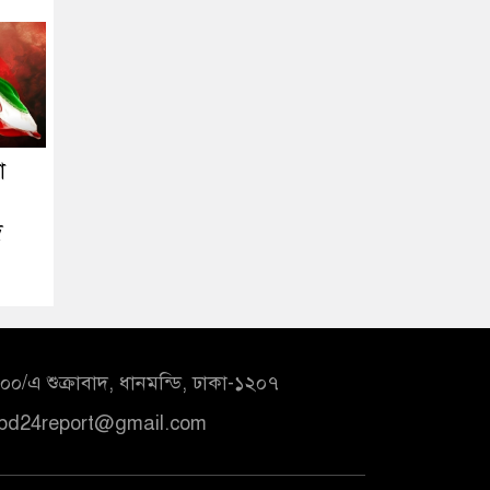
া
দ
০/এ শুক্রাবাদ, ধানমন্ডি, ঢাকা-১২০৭
bd24report@gmail.com