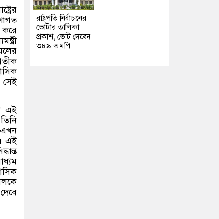
ট্রের
রাষ্ট্রপতি নির্বাচনের
শাগত
ভোটার তালিকা
শ করে
প্রকাশ, ভোট দেবেন
্ত্রী
৩৪৯ এমপি
়েলের
্রতীক
হাসিক
,
সেই
যে এই
 তিনি
ং এখন
ন। এই
ধান্ত
াধ্যম
হাসিক
রেলকে
 দেবে