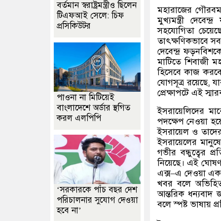
বর্তমান স্বরাষ্ট্রমন্ত্রীও ছিলেন
মহারাজের গৌরবময় 
টিএফআই সেলে: চিফ
মুখ্যমন্ত্রী দেবে
প্রসিকিউটর
সহযোগিতা চেয়েছে 
তাৎক্ষণিকভাবে সব ধ
দেবেন্দ্র ফড়নবি
মাটিতে শিবাজী মহা
হিসেবে কাজ করবে। 
যোগসূত্র রয়েছে
,
যা
প্রেক্ষাপটে এই স্মার
পাওনা না মিটিয়েই
বাংলাদেশে অর্ডার স্থগিত
ইসরায়েলিদের মাঝ
করল এলপিপি
পদক্ষেপ নেওয়া হ
ইসরায়েল ও তাদের
ইসরায়েলের মানুষ
গভীর বন্ধুত্বের প
নিয়েছে। এই ঘোষণার
এক্স
–
এ দেওয়া এক
খবর বলে অভিহিত 
‘সরকারকে পাঁচ বছর দেশ
আন্তরিক ধন্যবাদ 
পরিচালনার সুযোগ দেওয়া
বলে স্পষ্ট ভাষায় প্র
হবে না’