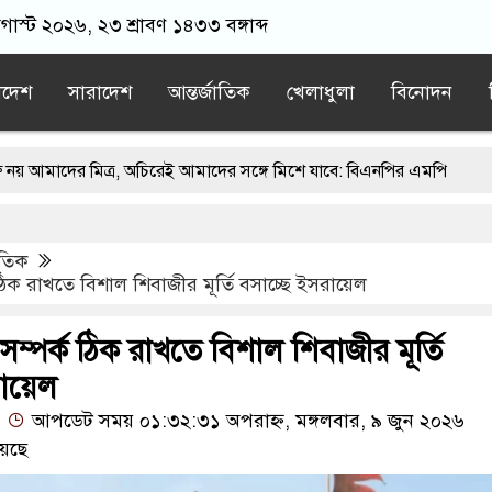
অগাস্ট ২০২৬, ২৩ শ্রাবণ ১৪৩৩ বঙ্গাব্দ
াদেশ
সারাদেশ
আন্তর্জাতিক
খেলাধুলা
বিনোদন
মিত্র, অচিরেই আমাদের সঙ্গে মিশে যাবে: বিএনপির এমপি
গে মসজিদ থেকে খুলে ফেলা হচ্ছে মাইক, শুভেন্দু বলছেন- ‘আদালতের নির্দেশ’
াতিক
াতের স্মারকলিপি
এবার বিএনপিকে ব্যবহার করতে চায় ভারত: রাশেদ প্রধ
 ঠিক রাখতে বিশাল শিবাজীর মূর্তি বসাচ্ছে ইসরায়েল
ন্যারেটিভ’ পুরনো রাজনীতি : পররাষ্ট্র প্রতিমন্ত্রী
সম্পর্ক ঠিক রাখতে বিশাল শিবাজীর মূর্তি
ায়েল
আপডেট সময় ০১:৩২:৩১ অপরাহ্ন, মঙ্গলবার, ৯ জুন ২০২৬
েছে