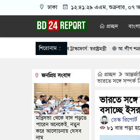
ঢাকা
১২:৪১:৩০ এএম
, শুক্রবার, ০৭ 
প্রচ্ছদ
বাংল
শিরোনাম ::
 তালিকা প্রণয়ন করবে ট্রাস্কফোর্স: স্বরাষ্ট্রমন্ত্রী
আ.লীগ শত্রু নয় আমাদের 
 নয়, জাতির দায়িত্ব নিতে হবে ওলামায়ে কেরামকে: নাসীরুদ্দীন
পশ্চিমবঙ্
প্রচ্ছদ
আন্তর্জ
জনপ্রিয় সংবাদ
ঐক্যবদ্ধ থাকার আহ্বান পানিসম্পদমন্ত্রীর
৮ দফা দাবিতে মেহেরপুরে জামায়
ভারতে সঙ্গে সম্পর্ক
াসিনো মাস্টারমাইন্ড ওয়াসিম হালদার গ্রেপ্তার
আওয়ামী লীগের ‘জঙ্গিবাদের 
ভারতে সঙ্গে 
র ভোটার তালিকা প্রকাশ, ভোট দেবেন ৩৪৯ এমপি
বসাচ্ছে ইসর
মন্ত্রিসভা থেকে বাদ পড়তে
ডেস্ক রিপোর্ট
পারেন অনেকেই, নতুন
৮১ বার পড়া হয়
করে আলোচনায় যেসব
নাম