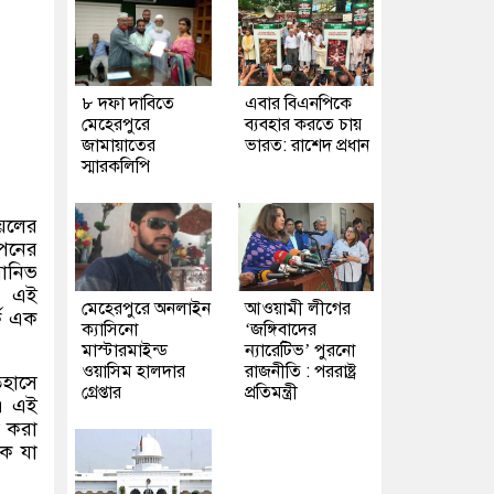
৮ দফা দাবিতে
এবার বিএনপিকে
মেহেরপুরে
ব্যবহার করতে চায়
জামায়াতের
ভারত: রাশেদ প্রধান
স্মারকলিপি
়েলের
াপনের
়ানিভ
ন। এই
মেহেরপুরে অনলাইন
আওয়ামী লীগের
্ক এক
ক্যাসিনো
‘জঙ্গিবাদের
মাস্টারমাইন্ড
ন্যারেটিভ’ পুরনো
ওয়াসিম হালদার
রাজনীতি : পররাষ্ট্র
হাসে
গ্রেপ্তার
প্রতিমন্ত্রী
। এই
া করা
ীক যা