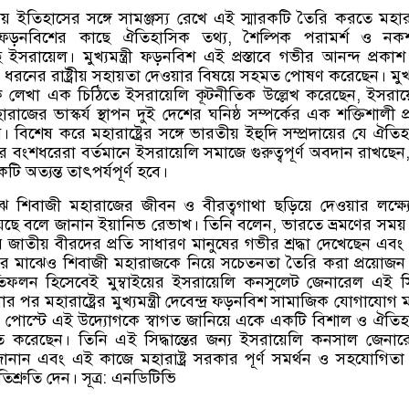
ইতিহাসের সঙ্গে সামঞ্জস্য রেখে এই স্মারকটি তৈরি করতে মহারাষ্
ন্দ্র ফড়নবিশের কাছে ঐতিহাসিক তথ্য
,
শৈল্পিক পরামর্শ ও নক
ইসরায়েল। মুখ্যমন্ত্রী ফড়নবিশ এই প্রস্তাবে গভীর আনন্দ প্রকা
রনের রাষ্ট্রীয় সহায়তা দেওয়ার বিষয়ে সহমত পোষণ করেছেন। মুখ্যমন
শকে লেখা এক চিঠিতে ইসরায়েলি কূটনীতিক উল্লেখ করেছেন
,
ইসরায
রাজের ভাস্কর্য স্থাপন দুই দেশের ঘনিষ্ঠ সম্পর্কের এক শক্তিশালী প
বিশেষ করে মহারাষ্ট্রের সঙ্গে ভারতীয় ইহুদি সম্প্রদায়ের যে ঐতি
র বংশধরেরা বর্তমানে ইসরায়েলি সমাজে গুরুত্বপূর্ণ অবদান রাখছেন
কটি অত্যন্ত তাৎপর্যপূর্ণ হবে।
ে শিবাজী মহারাজের জীবন ও বীরত্বগাথা ছড়িয়ে দেওয়ার লক্ষ্
য়েছে বলে জানান ইয়ানিভ রেভাখ। তিনি বলেন
,
ভারতে ভ্রমণের সময়
 জাতীয় বীরদের প্রতি সাধারণ মানুষের গভীর শ্রদ্ধা দেখেছেন এব
ের মাঝেও শিবাজী মহারাজকে নিয়ে সচেতনতা তৈরি করা প্রয়োজ
্রতিফলন হিসেবেই মুম্বাইয়ের ইসরায়েলি কনসুলেট জেনারেল এই সিদ্
 পর মহারাষ্ট্রের মুখ্যমন্ত্রী দেবেন্দ্র ফড়নবিশ সামাজিক যোগাযোগ ম
 পোস্টে এই উদ্যোগকে স্বাগত জানিয়ে একে একটি বিশাল ও ঐতি
করেছেন। তিনি এই সিদ্ধান্তের জন্য ইসরায়েলি কনসাল জেনা
জানান এবং এই কাজে মহারাষ্ট্র সরকার পূর্ণ সমর্থন ও সহযোগিতা
তিশ্রুতি দেন। সূত্র
:
এনডিটিভি