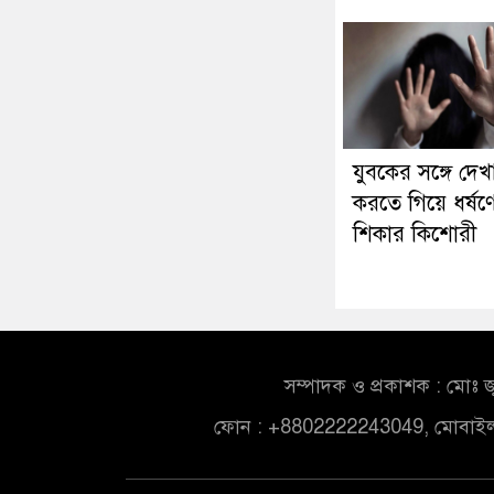
যুবকের সঙ্গে দেখ
করতে গিয়ে ধর্ষণ
শিকার কিশোরী
সম্পাদক ও প্রকাশক : মোঃ জ
ফোন : +8802222243049, মোবাই