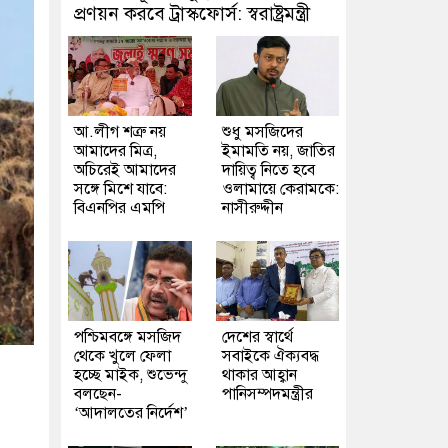
প্রণয়ন করবে ট্রাস্কফোর্স: স্বরাষ্ট্রমন্ত্রী
আ.লীগ শত্রু নয়
শুধু মসজিদের
আমাদের মিত্র,
ইমামতি নয়, জাতির
অচিরেই আমাদের
দায়িত্ব নিতে হবে
সঙ্গে মিশে যাবে:
ওলামায়ে কেরামকে:
বিএনপির এমপি
নাসীরুদ্দীন
পশ্চিমবঙ্গে মসজিদ
দেশের স্বার্থে
থেকে খুলে ফেলা
সবাইকে ঐক্যবদ্ধ
হচ্ছে মাইক, শুভেন্দু
থাকার আহ্বান
বলছেন-
পানিসম্পদমন্ত্রীর
‘আদালতের নির্দেশ’