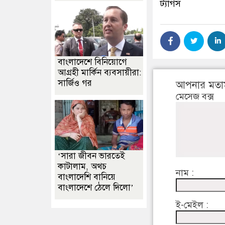
ট্যাগস
বাংলাদেশে বিনিয়োগে
আগ্রহী মার্কিন ব্যবসায়ীরা:
সার্জিও গর
আপনার মতা
মেসেজ বক্স
‘সারা জীবন ভারতেই
কাটালাম, অথচ
নাম :
বাংলাদেশি বানিয়ে
বাংলাদেশে ঠেলে দিলো’
ই-মেইল :