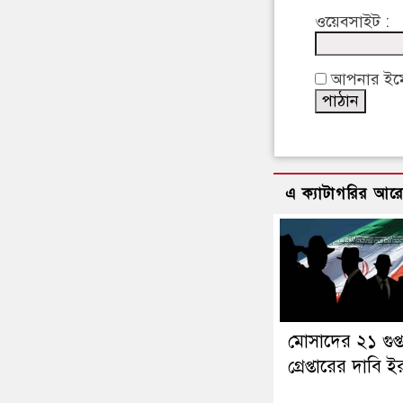
ওয়েবসাইট :
আপনার ইমেইল
এ ক্যাটাগরির আর
মোসাদের ২১ গুপ্
গ্রেপ্তারের দাবি 