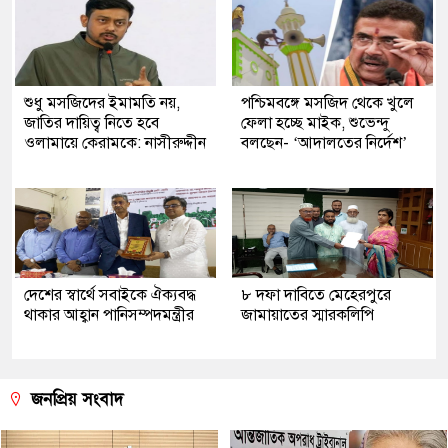
শুধু মসজিদের ইমামতি নয়,
পশ্চিমবঙ্গে মসজিদ থেকে খুলে
জাতির দায়িত্ব নিতে হবে
ফেলা হচ্ছে মাইক, শুভেন্দু
ওলামায়ে কেরামকে: নাসীরুদ্দীন
বলছেন- ‘আদালতের নির্দেশ’
দেশের স্বার্থে সবাইকে ঐক্যবদ্ধ
৮ দফা দাবিতে মেহেরপুরে
থাকার আহ্বান পানিসম্পদমন্ত্রীর
জামায়াতের স্মারকলিপি
জনপ্রিয় সংবাদ