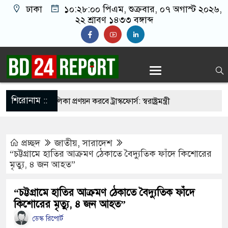
ঢাকা
১০:২৮:০১ পিএম
, শুক্রবার, ০৭ অগাস্ট ২০২৬,
২২ শ্রাবণ ১৪৩৩ বঙ্গাব্দ
শিরোনাম ::
ির্মুহভাবে তালিকা প্রণয়ন করবে ট্রাস্কফোর্স: স্বরাষ্ট্রমন্ত্রী
নয় আমাদের মিত্র, অচিরেই আমাদের সঙ্গে মিশে যাবে:
প্রচ্ছদ
জাতীয়
,
সারাদেশ
“চট্টগ্রামে হাতির আক্রমণ ঠেকাতে বৈদ্যুতিক ফাঁদে কিশোরের
মৃত্যু, ৪ জন আহত”
 ইমামতি নয়, জাতির দায়িত্ব নিতে হবে ওলামায়ে
দ্দীন
“চট্টগ্রামে হাতির আক্রমণ ঠেকাতে বৈদ্যুতিক ফাঁদে
কিশোরের মৃত্যু, ৪ জন আহত”
মসজিদ থেকে খুলে ফেলা হচ্ছে মাইক, শুভেন্দু বলছেন-
ডেস্ক রিপোর্ট