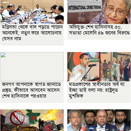
মন্ত্রিসভা থেকে বাদ পড়তে পারেন
অভিযুক্ত শেখ হাসিনাসহ ৫০,
অনেকেই, নতুন করে আলোচনায়
সত্যতা মেলেনি ৪৯ জনের বিরুদ্ধে
যেসব নাম
জনগণ আপনাকে স্বাগত জানাতে
মতপ্রকাশের স্বাধীনতার অর্থ যা
প্রস্তুত, কীভাবে আসবেন আসেন:
ইচ্ছা তাই বলা নয়: রাষ্ট্রদূত
শেখ হাসিনাকে পরওয়ার
মুশফিক