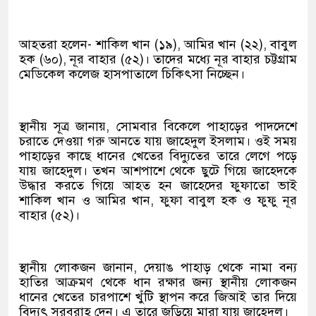
আহতরা হলেন- শাকিল খান (১৯), আমির খান (২২), বাবুল
হক (৬০), নূর বাহার (৫২)। তাদের মধ্যে নূর বাহার চট্টগ্রাম
মেডিকেল কলেজ হাসপাতালে চিকিৎসা নিচ্ছেন।
স্থানীয় সূত্র জানায়, সোমবার বিকেলে পাহাড়ের পাদদেশে
চরাতে দেওয়া গরু আনতে যায় জাহেদুল ইসলাম। ওই সময়
পাহাড়ের কাছে ধানের খেতের বিদ্যুতের তারে লেগে পড়ে
যায় জাহেদুল। তখন আশপাশে থেকে ছুটে গিয়ে জাহেদকে
উদ্ধার করতে গিয়ে আহত হন জাহেদের ফুফাতো ভাই
শাকিল খান ও আমির খান, ফুফা বাবুল হক ও ফুফু নূর
বাহার (৫২)।
স্থানীয় লোকজন জানান, দেয়াঙ পাহাড় থেকে নামা বন্য
হাতির আক্রমণ থেকে ধান রক্ষার জন্য স্থানীয় লোকজন
ধানের খেতের চারপাশে খুঁটি স্থাপন করে জিআই তার দিয়ে
বিদ্যুৎ সরবরাহ দেন। এ তারে জড়িয়ে মারা যায় জাহেদুল।