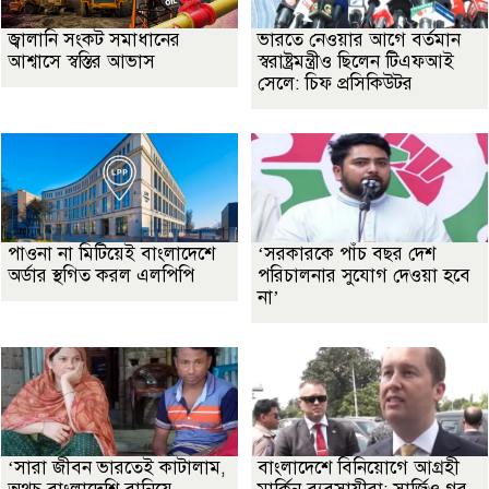
জ্বালানি সংকট সমাধানের
ভারতে নেওয়ার আগে বর্তমান
আশ্বাসে স্বস্তির আভাস
স্বরাষ্ট্রমন্ত্রীও ছিলেন টিএফআই
সেলে: চিফ প্রসিকিউটর
পাওনা না মিটিয়েই বাংলাদেশে
‘সরকারকে পাঁচ বছর দেশ
অর্ডার স্থগিত করল এলপিপি
পরিচালনার সুযোগ দেওয়া হবে
না’
‘সারা জীবন ভারতেই কাটালাম,
বাংলাদেশে বিনিয়োগে আগ্রহী