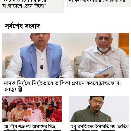
অথচ বাংলাদেশি বানিয়ে
মার্কিন ব্যবসায়ীরা: সার্জিও গর
বাংলাদেশে ঠেলে দিলো’
সর্বশেষ সংবাদ
মাদক নির্মূলে নির্মুহভাবে তালিকা প্রণয়ন করবে ট্রাস্কফোর্স:
স্বরাষ্ট্রমন্ত্রী
আ.লীগ শত্রু নয় আমাদের মিত্র,
শুধু মসজিদের ইমামতি নয়, জাতির