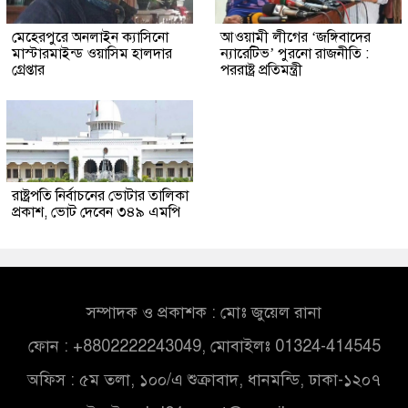
মেহেরপুরে অনলাইন ক্যাসিনো
আওয়ামী লীগের ‘জঙ্গিবাদের
মাস্টারমাইন্ড ওয়াসিম হালদার
ন্যারেটিভ’ পুরনো রাজনীতি :
গ্রেপ্তার
পররাষ্ট্র প্রতিমন্ত্রী
রাষ্ট্রপতি নির্বাচনের ভোটার তালিকা
প্রকাশ, ভোট দেবেন ৩৪৯ এমপি
সম্পাদক ও প্রকাশক : মোঃ জুয়েল রানা
ফোন : +8802222243049, মোবাইলঃ 01324-414545
অফিস : ৫ম তলা, ১০০/এ শুক্রাবাদ, ধানমন্ডি, ঢাকা-১২০৭