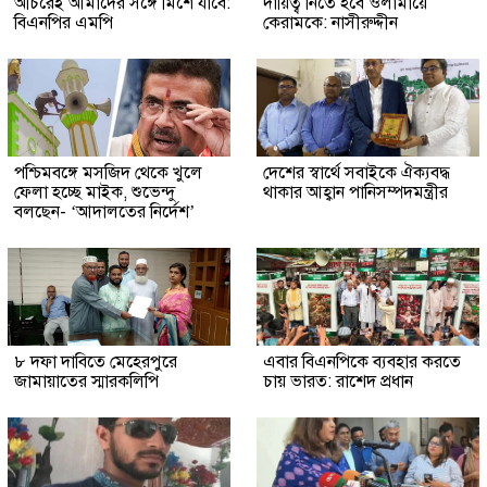
অচিরেই আমাদের সঙ্গে মিশে যাবে:
দায়িত্ব নিতে হবে ওলামায়ে
বিএনপির এমপি
কেরামকে: নাসীরুদ্দীন
পশ্চিমবঙ্গে মসজিদ থেকে খুলে
দেশের স্বার্থে সবাইকে ঐক্যবদ্ধ
ফেলা হচ্ছে মাইক, শুভেন্দু
থাকার আহ্বান পানিসম্পদমন্ত্রীর
বলছেন- ‘আদালতের নির্দেশ’
৮ দফা দাবিতে মেহেরপুরে
এবার বিএনপিকে ব্যবহার করতে
জামায়াতের স্মারকলিপি
চায় ভারত: রাশেদ প্রধান