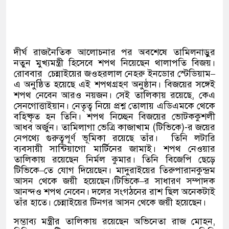
দীর্ঘ রাজনৈতিক আলোচনার পর অবশেষে তামিলনাড়ুর
নতুন মুখ্যমন্ত্রী হিসেবে শপথ নিয়েছেন থালাপতি বিজয়।
রোববার
চেন্নাইয়ের জওহরলাল নেহরু ইনডোর স্টেডিয়াম
–
এ অনুষ্ঠিত হয়েছে এই শপথগ্রহণ অনুষ্ঠান। বিজয়ের সঙ্গেই
শপথ নেবেন আরও নয়জন।
সেই তালিকায় রয়েছে
,
কেএ
সেনগোত্তাইয়ান। নেতৃত্ব নিয়ে প্রশ্ন তোলায় এডিএমকে থেকে
বহিষ্কৃত হন তিনি। শপথ নিচ্ছেন বিজয়ের ভোটককুশলী
আধব অর্জুন। তামিলাগা ভেত্রি কাজাখাম
(
টিভিকে
)-
র জয়ের
নেপথ্যে গুরুত্বপূর্ণ ভূমিকা রয়েছে তাঁর।
তিনি লটারি
ব্যবসায়ী সান্টিয়াগো মার্টিনের জামাই।
শপথ নেওয়ার
তালিকায় রয়েছেন নির্মল কুমার। তিনি বিজেপি ছেড়ে
টিভিকে
–
তে যোগ দিয়েছেন। মাদুরাইয়ের তিরুপারানকুন্দ্রম
আসন থেকে জয়ী হয়েছেন।টিভিকে
–
র সাধারণ সম্পাদক
আনন্দও শপথ নেবেন। দলের সংগঠনের রাশ ছিল অনেকটাই
তাঁর হাতে। চেন্নাইয়ের টিনগর আসন থেকে জয়ী হয়েছেন।
সম্ভাব্য মন্ত্রীর তালিকায় রয়েছেন অভিনেতা রাজ মোহন
,