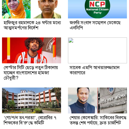
হাফিজুর রহমানকে ২৪ ঘণ্টার মধ্যে
জরুরি সংবাদ সম্মেলন ডেকেছে
আত্মসমর্পণের নির্দেশ
এনসিপি
লেস্টার সিটি ছেড়ে নতুন ঠিকানায়
সাবেক এমপি আখতারুজ্জামান
যাচ্ছেন বাংলাদেশের হামজা
কারাগারে
চৌধুরী?
‘গো/প/ন তৎপরতা’, বেরোবির ৭
শেয়ার কেলেঙ্কারি: সাকিবের বিরুদ্ধে
শিক্ষকের বি’রু’দ্ধে কমিটি
তদন্ত শেষ পর্যায়ে, দ্রুত চার্জশিট