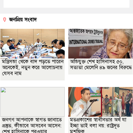
জনপ্রিয় সংবাদ
মন্ত্রিসভা থেকে বাদ পড়তে পারেন
অভিযুক্ত শেখ হাসিনাসহ ৫০,
অনেকেই, নতুন করে আলোচনায়
সত্যতা মেলেনি ৪৯ জনের বিরুদ্ধে
যেসব নাম
জনগণ আপনাকে স্বাগত জানাতে
মতপ্রকাশের স্বাধীনতার অর্থ যা
প্রস্তুত, কীভাবে আসবেন আসেন:
ইচ্ছা তাই বলা নয়: রাষ্ট্রদূত
শেখ হাসিনাকে পরওয়ার
মুশফিক