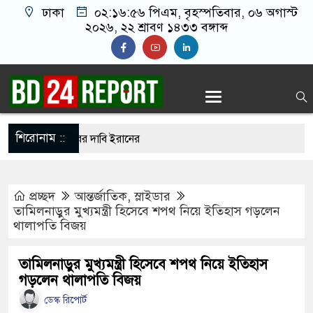
ঢাকা
০২:১৬:৫৭ পিএম
, বৃহস্পতিবার, ০৬ অগাস্ট
২০২৬, ২২ শ্রাবণ ১৪৩৩ বঙ্গাব্দ
শিরোনাম ::
ুপ্তচর গ্রেপ্তারের দাবি ইরানের
ানকে ২৪ ঘণ্টার মধ্যে আত্মসমর্পণের নির্দেশ
প্রচ্ছদ
আন্তর্জাতিক
,
স্লাইডার
দ সম্মেলন ডেকেছে এনসিপি
তামিলনাড়ুর মুখ্যমন্ত্রী হিসেবে শপথ নিয়ে ইতিহাস গড়লেন
থালাপতি বিজয়
ি ছেড়ে নতুন ঠিকানায় যাচ্ছেন বাংলাদেশের হামজা
তামিলনাড়ুর মুখ্যমন্ত্রী হিসেবে শপথ নিয়ে ইতিহাস
গড়লেন থালাপতি বিজয়
 আখতারুজ্জামান কারাগারে
ডেস্ক রিপোর্ট