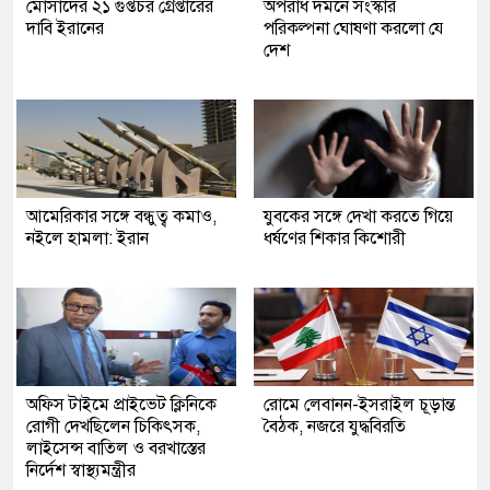
মোসাদের ২১ গুপ্তচর গ্রেপ্তারের
অপরাধ দমনে সংস্কার
দাবি ইরানের
পরিকল্পনা ঘোষণা করলো যে
দেশ
আমেরিকার সঙ্গে বন্ধুত্ব কমাও,
যুবকের সঙ্গে দেখা করতে গিয়ে
নইলে হামলা: ইরান
ধর্ষণের শিকার কিশোরী
অফিস টাইমে প্রাইভেট ক্লিনিকে
রোমে লেবানন-ইসরাইল চূড়ান্ত
রোগী দেখছিলেন চিকিৎসক,
বৈঠক, নজরে যুদ্ধবিরতি
লাইসেন্স বাতিল ও বরখাস্তের
নির্দেশ স্বাস্থ্যমন্ত্রীর