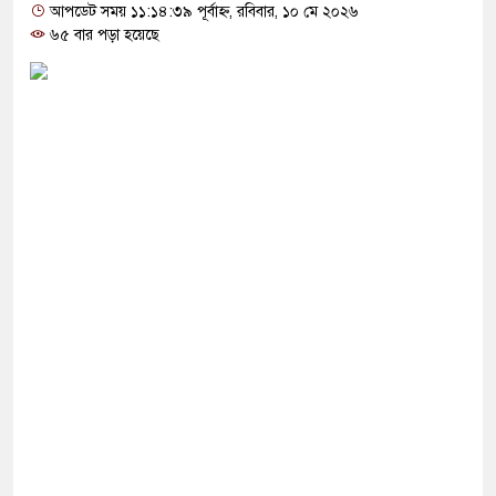
রতা’, বেরোবির ৭ শিক্ষকের বি’রু’দ্ধে কমিটি
আপডেট সময় ১১:১৪:৩৯ পূর্বাহ্ন, রবিবার, ১০ মে ২০২৬
৬৫ বার পড়া হয়েছে
ারি: সাকিবের বিরুদ্ধে তদন্ত শেষ পর্যায়ে, দ্রুত চার্জশিট
লাইট কেন মিস করেছিলেন সালমান এফ রহমান?
 সংস্কার পরিকল্পনা ঘোষণা করলো যে দেশ
্গে বন্ধুত্ব কমাও, নইলে হামলা: ইরান