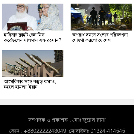
হাসিনার ফ্লাইট কেন মিস
অপরাধ দমনে সংস্কার পরিকল্পনা
করেছিলেন সালমান এফ রহমান?
ঘোষণা করলো যে দেশ
আমেরিকার সঙ্গে বন্ধুত্ব কমাও,
নইলে হামলা: ইরান
সম্পাদক ও প্রকাশক : মোঃ জুয়েল রানা
ফোন : +8802222243049, মোবাইলঃ 01324-414545