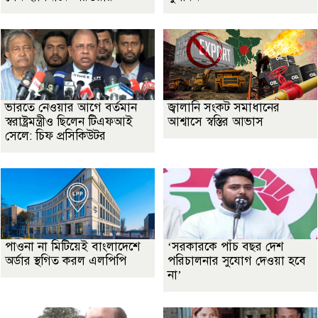
ভারতে নেওয়ার আগে বর্তমান
জ্বালানি সংকট সমাধানের
স্বরাষ্ট্রমন্ত্রীও ছিলেন টিএফআই
আশ্বাসে স্বস্তির আভাস
সেলে: চিফ প্রসিকিউটর
পাওনা না মিটিয়েই বাংলাদেশে
‘সরকারকে পাঁচ বছর দেশ
অর্ডার স্থগিত করল এলপিপি
পরিচালনার সুযোগ দেওয়া হবে
না’