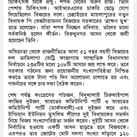
চিকিৎসক টিকে প্রভু।
শপথ নেবেন অরুণ রাজ। তিনি
পেশায় চিকিৎসক। আইআরএসের চাকরি ছেড়ে যোগ
দিয়েছিলেন বিজয়ের দলে।
চেন্নাইয়ের মায়লাপুরের নতুন
বিধায়ক পি ভেঙ্কটারামনন বিজয়ের সরকারের
‘
ব্রাহ্মণ মুখ
’
হতে চলেছেন। যাঁরা শপথ নিচ্ছেন রবিবার
,
তাঁদের মধ্যে
সর্বকনিষ্ঠ হলেন কীর্তন। বিরুধুনগর আসন থেকে জয়ী
হয়েছেন তিনি।
অভিনেতা থেকে রাজনীতিতে আসা ৫১ বছর বয়সী বিজয়ের
দল তামিলাগা ভেট্রি কাজাগাম সাম্প্রতিক বিধানসভা
নির্বাচনে ২৩৪টির মধ্যে ১০৮টি আসনে জয় লাভ করে। তবে
সরকার গঠনের জন্য প্রয়োজনীয় সংখ্যাগরিষ্ঠতা নিশ্চিত
করতে তাকে টানা পাঁচ দিন আলোচনা চালাতে হয় এবং
গভর্নরের সঙ্গে চার দফা বৈঠক করেন।
শেষ পর্যন্ত কংগ্রেসের পাঁচজন
,
বিদুথালাই চিরুথাইগাল
কাচ্চির দুইজন
,
ভারতের কমিউনিস্ট পার্টি ও ভারতের
কমিউনিস্ট পার্টি
(
মার্কসবাদী
)-
এর দুইজন করে এবং
ইন্ডিয়ান ইউনিয়ন মুসলিম লীগের দুই বিধায়কের সমর্থন
নিয়ে বিজয় সংখ্যাগরিষ্ঠতা অর্জন করেন। দুইটি আসন থেকে
নির্বাচিত হওয়ায় একটি আসন ছাড়তে হবে বিজয়কে।
এরপরও তার জোটের মোট সদস্য সংখ্যা দাঁড়াবে ১২০