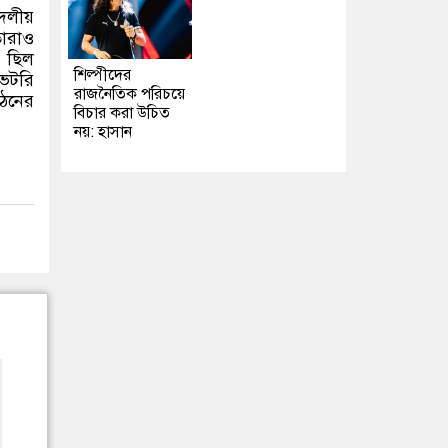
দলীয়
তারাও
ন ছিল
শিল্পীদের
ভেটরি
রাজনৈতিক পরিচয়ে
ঠনের
বিচার করা উচিত
নয়: হাসান