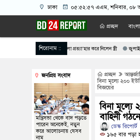
ঢাকা
০৫:৫২:৫৮ এএম
, শনিবার, ০৮ অ
প্রচ্ছদ
বাংল
শিরোনাম ::
ংসার, বিচ্ছেদের মা/ম/লা প্রত্যা’হার করে নিলেন স্ত্রী
জুলাই জাদুঘরে সীমা
ে যা জানালেন এএফএ সভাপতি
‘সরকারি চাঁদাবাজি’ বন্ধের দাবিতে পাকিস
প্রচ্ছদ
আন্তর্জ
জনপ্রিয় সংবাদ
 চালিকা শক্তি’, আগের মন্তব্য থেকে ইউ-টার্ন কঙ্গনা রনৌতের
কেবল বিমান
বিনা মূল্যে ২০০ ইউন
বিজয়ের
্যে ন্যাটোভুক্ত দেশে হামলা চালাতে পারে রাশিয়া
রাতে গানের আসর মাতা
কিবের সব রেকর্ড মুছে ফেলা: শফিকুল আলম
শিল্পীদের রাজনৈতিক পরিচয়
বিনা মূল্যে 
বাহিনী গঠনের
মন্ত্রিসভা থেকে বাদ পড়তে
পারেন অনেকেই, নতুন
ডেস্ক রিপোর্ট
করে আলোচনায় যেসব
১৬৫ বার পড়া 
নাম