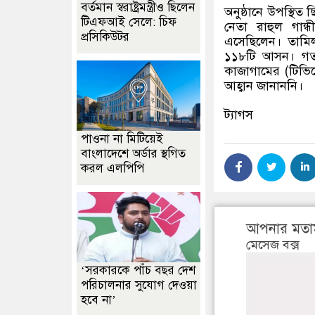
বর্তমান স্বরাষ্ট্রমন্ত্রীও ছিলেন
অনুষ্ঠানে উপস্থি
টিএফআই সেলে: চিফ
নেতা রাহুল গান্ধ
প্রসিকিউটর
এসেছিলেন। তামিল
১১৮টি আসন। গত শ
কাজাগামের
(
টিভি
আহ্বান জানাননি।
ট্যাগস
পাওনা না মিটিয়েই
বাংলাদেশে অর্ডার স্থগিত
করল এলপিপি
আপনার মতা
মেসেজ বক্স
‘সরকারকে পাঁচ বছর দেশ
পরিচালনার সুযোগ দেওয়া
হবে না’