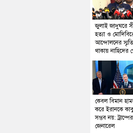
জুলাই জাদুঘরে সী
হত্যা ও মোদিবি
আন্দোলনের স্মৃতি
থাকায় নাহিদের ক
কেবল বিমান হাম
করে ইরানকে কাব
সম্ভব নয়: ট্রাম্পের
জেনারেল