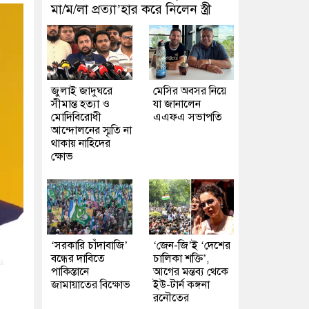
মা/ম/লা প্রত্যা’হার করে নিলেন স্ত্রী
জুলাই জাদুঘরে
মেসির অবসর নিয়ে
সীমান্ত হত্যা ও
যা জানালেন
মোদিবিরোধী
এএফএ সভাপতি
আন্দোলনের স্মৃতি না
থাকায় নাহিদের
ক্ষোভ
‘সরকারি চাঁদাবাজি’
‘জেন-জি’ই ‘দেশের
বন্ধের দাবিতে
চালিকা শক্তি’,
পাকিস্তানে
আগের মন্তব্য থেকে
জামায়াতের বিক্ষোভ
ইউ-টার্ন কঙ্গনা
রনৌতের