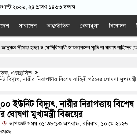
গাস্ট ২০২৬, ২৪ শ্রাবণ ১৪৩৩ বঙ্গাব্দ
াদেশ
সারাদেশ
আন্তর্জাতিক
খেলাধুলা
বিনোদন
ন্ত হত্যা ও মোদিবিরোধী আন্দোলনের স্মৃতি না থাকায় নাহিদের ক্ষোভ
্তানে জামায়াতের বিক্ষোভ
াতিক
,
এক্সক্লুসিভ
 হামলা করে ইরানকে কাবু করা সম্ভব নয়: ট্রাম্পের শীর্ষ জেনারেল
িট বিদ্যুৎ, নারীর নিরাপত্তায় বিশেষ বাহিনী গঠনের ঘোষণা মুখ্যমন্ত্রী
লেন, সকালে আর বাড়ি ফেরা হলো না পেহেলি ভৈরবীর
ে বিচার করা উচিত নয়: হাসান
২০০ ইউনিট বিদ্যুৎ, নারীর নিরাপত্তায় বিশেষ
 ঘোষণা মুখ্যমন্ত্রী বিজয়ের
আপডেট সময় ০১:৩৮:১৩ অপরাহ্ন, রবিবার, ১০ মে ২০২৬
হয়েছে