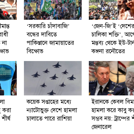
মান্ত
‘সরকারি চাঁদাবাজি’
‘জেন-জি’ই ‘দেশে
রোধী
বন্ধের দাবিতে
চালিকা শক্তি’, আ
 না
পাকিস্তানে জামায়াতের
মন্তব্য থেকে ইউ-টার্
্ষোভ
বিক্ষোভ
কঙ্গনা রনৌতের
লা
কয়েক সপ্তাহের মধ্যে
ইরানকে কেবল বিম
ু করা
ন্যাটোভুক্ত দেশে হামলা
হামলা করে কাবু ক
 শীর্ষ
চালাতে পারে রাশিয়া
সম্ভব নয়: ট্রাম্পের শ
জেনারেল