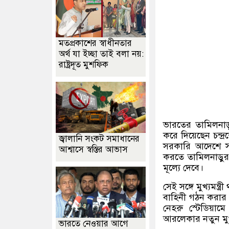
মতপ্রকাশের স্বাধীনতার
অর্থ যা ইচ্ছা তাই বলা নয়:
রাষ্ট্রদূত মুশফিক
ভারতের তামিলনাড়ু
করে দিয়েছেন চন্দ
জ্বালানি সংকট সমাধানের
সরকারি আদেশে সই
আশ্বাসে স্বস্তির আভাস
করতে তামিলনাড়ুর
মূল্যে দেবে।
সেই সঙ্গে মুখ্যমন্
বাহিনী গঠন করার 
নেহরু স্টেডিয়াম
আরলেকার নতুন মুখ্
ভারতে নেওয়ার আগে