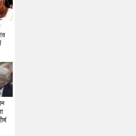
র
গের
ন
ান
রা
ীর্ষ