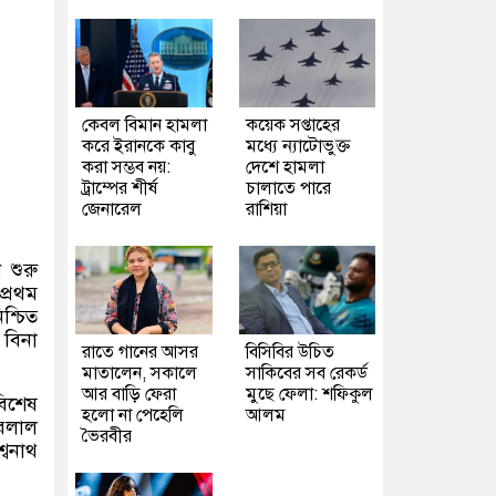
কেবল বিমান হামলা
কয়েক সপ্তাহের
করে ইরানকে কাবু
মধ্যে ন্যাটোভুক্ত
করা সম্ভব নয়:
দেশে হামলা
ট্রাম্পের শীর্ষ
চালাতে পারে
জেনারেল
রাশিয়া
 শুরু
প্রথম
শ্চিত
 বিনা
রাতে গানের আসর
বিসিবির উচিত
মাতালেন, সকালে
সাকিবের সব রেকর্ড
আর বাড়ি ফেরা
মুছে ফেলা: শফিকুল
বিশেষ
হলো না পেহেলি
আলম
হরলাল
ভৈরবীর
্বনাথ