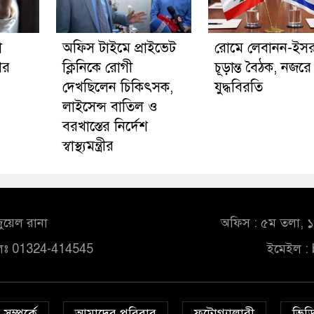
া
অফিস টাইমে প্রাইভেট
রোমে লেবানন-ইস
ের
ক্লিনিকে রোগী
চূড়ান্ত বৈঠক, নজরে
দেখছিলেন চিকিৎসক,
যুদ্ধবিরতি
লাইসেন্স বাতিল ও
বরখাস্তের নির্দেশ
স্বাস্থ্যমন্ত্রীর
ুয়েল রানা
অফিস : ৫ম তলা, ১০
লঃ 01324-414545
ইমেইল :
সম্পর্কে
আমাদের পরিবার
ফটোগ্যালারী
ভিডি