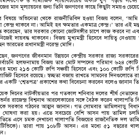
 ধর্মনিরপেক্ষ ও সামাজিক ন্যায়বিচারের একটি যুগ
’
গড়ার লক্ষ্য
ের মান মূল্যায়নের জন্য তিনি জনগণের কাছে কিছুটা সময়ও চেয়ে
 বিষয়ে অভিনেতা থেকে রাজনীতিবিদ হওয়া বিজয় বলেন
, ‘
আমি 
কেন্দ্র থাকবে না। আমিই হব ক্ষমতার একমাত্র কেন্দ্র।
’
তার এই মন্ত
চিত করেছেন
,
তার সরকার কোনো জোটসঙ্গীর চাপে কাজ করবে না এ
জেই দায়বদ্ধ থাকবেন। বিজয় মুখ্যমন্ত্রী হিসেবে দায়িত্ব নেওয়ায়
 ভারতের প্রধানমন্ত্রী নরেন্দ্র মোদি।
েছেন
,
জনগণের জীবনমান উন্নয়নে কেন্দ্রীয় সরকার রাজ্য সরকারের 
র্বাচনি হলফনামায় বিজয় তার মোট সম্পদের পরিমাণ ৬২৪ কোটি
 মধ্যে ২১৩ কোটি রুপি সঞ্চয়ী হিসেবে এবং ১০০ কোটি রুপি বি
পোজিট হিসেবে রয়েছে। স্বচ্ছতা বজায় রাখতে সামনের দিনগুলোতে রা
পর একটি
‘
শ্বেতপত্র
’
প্রকাশের কথা বিবেচনা করবেন বলেও জানান তি
়েক দিনের নাটকীয়তার পর গতকাল শনিবার দলের শীর্ষ নেতাদের 
র্নর রাজেন্দ্র বিশ্বনাথ আরলেকারের সঙ্গে বৈঠক করেন থালাপতি ব
কে সরকার গঠনের আহ্বান জানান। গত সোমবার তামিলনাডু বিধ
ল ঘোষণা করা হয়। এতে সবচেয়ে বেশি আসন পায় তামিল চলচ্চি
ীতিতে এসে চমক দেখানো থালাপতি বিজয়ের রাজনৈতিক দল তাম
(
টিভিকে
)
।
তারা পায় ১০৮টি আসন। এর মধ্যে ৫১ বছরের থাল
নে।