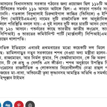
 আসনের বিধানসভায় সরকার গঠনের জন্য প্রয়োজন ছিল ১১৮টি
যন্ত টিভিকের সমর্থন ১১৬ আসনে আটকে ছিল। এ কারণে গভর্নর 
নাননি। গতকাল বিদুথালাই চিরুথাইগাল কাচ্চির
(
ভিসিকে
)
ও ইন্ড
 লিগ
(
আইইউএমএল
)
নামের দুটি রাজনৈতিক দল আনুষ্ঠানিক
দিলে পরিস্থিতি বদলে যায়। এ দুই দলের দুটি করে চারটি আসন যোগ
ড়ায় ১২০ আসনে। গভর্নরের কাছে ভারতীয় জাতীয় কংগ্রেস
,
ভা
সিপিআই
)
ও ভারতের কমিউনিস্ট পার্টি
(
মার্ক্সবাদী
)
সিপিআই
(
এম
য়েছেন থালাপতি।
জনৈতিক ইতিহাসে এবারই প্রথমবারের মতো কয়েকটি দল মিলে
 তামিলনাড়ুর নতুন সরকারের শপথ নেওয়া অন্য মন্ত্রীরা হলেন
ন
,
রাজমোহন
,
আর নির্মল কুমার
,
পি ভেঙ্কটরামানান
,
কে জি অরুণ
়ান
,
টি কে প্রভু ও সেলভি এস কীর্তনা। শপথ অনুষ্ঠানে উপস্থিত 
কংগ্রেসের রাজনীতিক ও লোকসভার বিরোধীদলীয় নেতা রাহুল গা
জয়ের মা
–
বাবা
,
অভিনেত্রী তৃষা কৃষ্ণানসহ আমন্ত্রিত অতিথি ও সমর্থ
ন্দুস্তান টাইমস