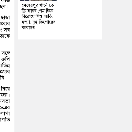
ে কাজ
মেহেরপুর গাংনীতে
ছেন।
ফ্রি ফায়র গেম নিয়ে
বিরোধে শিশু আবির
ছাড়া
হত্যা: দুই কিশোরের
ব্যের
কারাদণ্ড
বং সব
 তাকে
সঙ্গে
 রুপি
ভিন্ন
জ্যের
নি।
নিয়ে
িজয়।
ানসভা
ত্রের
িলাগা
াপতি