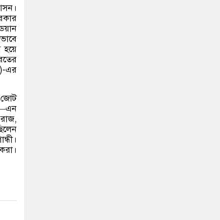
 আসন।
সরকার
িয়ান
ভাবে
 হয়ে
রতের
)-
এর
 জোট
—
এন
 রাজ
,
ছিলেন
ন্ধী।
কেরা।