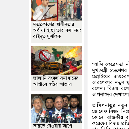
মতপ্রকাশের স্বাধীনতার
অর্থ যা ইচ্ছা তাই বলা নয়:
রাষ্ট্রদূত মুশফিক
‘
আমি ফেরেশতা ন
মুখ্যমন্ত্রী চন্দ্র
চেন্নাইয়ের জওহর
জ্বালানি সংকট সমাধানের
আরলেকার নতুন মুখ
আশ্বাসে স্বস্তির আভাস
বলেন। বিজয় বল
আপনাদের দেখাশো
তামিলনাড়ুর নতুন 
জোসেফ বিজয় নি
কোনো রাজকীয় বং
করেছে। বিজয় প্রতি
ভারতে নেওয়ার আগে