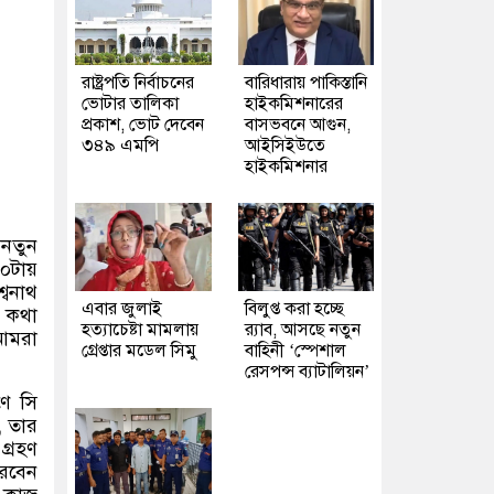
রাষ্ট্রপতি নির্বাচনের
বারিধারায় পাকিস্তানি
ভোটার তালিকা
হাইকমিশনারের
প্রকাশ, ভোট দেবেন
বাসভবনে আগুন,
৩৪৯ এমপি
আইসিইউতে
হাইকমিশনার
 নতুন
০টায়
্বনাথ
এবার জুলাই
বিলুপ্ত করা হচ্ছে
এ কথা
হত্যাচেষ্টা মামলায়
র‍্যাব, আসছে নতুন
আমরা
গ্রেপ্তার মডেল সিমু
বাহিনী ‘স্পেশাল
রেসপন্স ব্যাটালিয়ন’
ণে সি
,
তার
গ্রহণ
করবেন