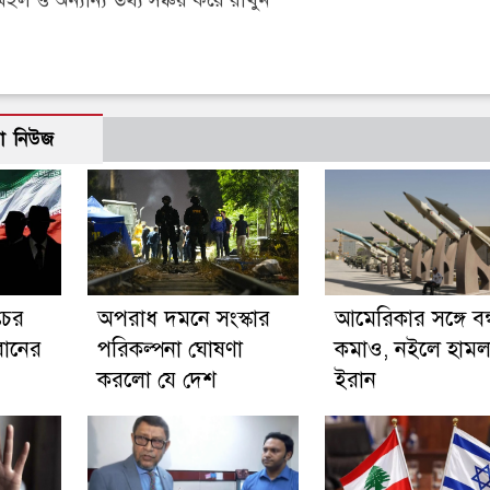
ো নিউজ
তচর
অপরাধ দমনে সংস্কার
আমেরিকার সঙ্গে বন্ধু
ইরানের
পরিকল্পনা ঘোষণা
কমাও, নইলে হামল
করলো যে দেশ
ইরান