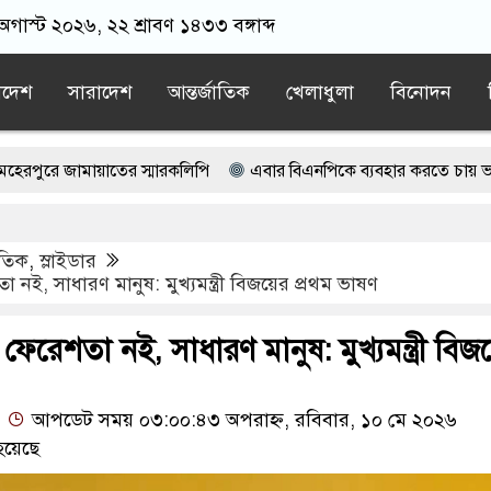
 অগাস্ট ২০২৬, ২২ শ্রাবণ ১৪৩৩ বঙ্গাব্দ
াদেশ
সারাদেশ
আন্তর্জাতিক
খেলাধুলা
বিনোদন
াতের স্মারকলিপি
এবার বিএনপিকে ব্যবহার করতে চায় ভারত: রাশেদ প্রধ
ন্যারেটিভ’ পুরনো রাজনীতি : পররাষ্ট্র প্রতিমন্ত্রী
াতিক
,
স্লাইডার
হাইকমিশনারের বাসভবনে আগুন, আইসিইউতে হাইকমিশনার
ই, সাধারণ মানুষ: মুখ্যমন্ত্রী বিজয়ের প্রথম ভাষণ
 ‘স্পেশাল রেসপন্স ব্যাটালিয়ন’
রেশতা নই, সাধারণ মানুষ: মুখ্যমন্ত্রী বিজয
আপডেট সময় ০৩:০০:৪৩ অপরাহ্ন, রবিবার, ১০ মে ২০২৬
হয়েছে