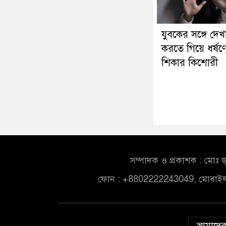
যুবকের সঙ্গে দেখ
করতে গিয়ে ধর্ষণ
শিকার কিশোরী
সম্পাদক ও প্রকাশক : মোঃ জ
ফোন : +8802222243049, মোবাই
আমাদের 