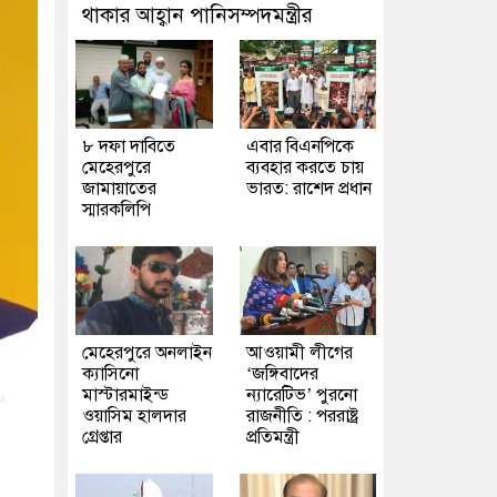
থাকার আহ্বান পানিসম্পদমন্ত্রীর
৮ দফা দাবিতে
এবার বিএনপিকে
মেহেরপুরে
ব্যবহার করতে চায়
জামায়াতের
ভারত: রাশেদ প্রধান
স্মারকলিপি
মেহেরপুরে অনলাইন
আওয়ামী লীগের
ক্যাসিনো
‘জঙ্গিবাদের
মাস্টারমাইন্ড
ন্যারেটিভ’ পুরনো
ওয়াসিম হালদার
রাজনীতি : পররাষ্ট্র
গ্রেপ্তার
প্রতিমন্ত্রী