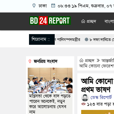
ঢাকা
০৬:৩৩:২০ পিএম
, শুক্রবার, ০৭
প্রচ্ছদ
বাংল
শিরোনাম ::
ঐক্যবদ্ধ থাকার আহ্বান পানিসম্পদমন্ত্রীর
৮ দফা দাবিতে মেহেরপুরে জামায়
াসিনো মাস্টারমাইন্ড ওয়াসিম হালদার গ্রেপ্তার
আওয়ামী লীগের ‘জঙ্গিবাদের 
প্রচ্ছদ
আন্তর্জ
জনপ্রিয় সংবাদ
র ভোটার তালিকা প্রকাশ, ভোট দেবেন ৩৪৯ এমপি
বারিধারায় পাকিস্তানি 
আমি কোনো ফেরেশতা ন
া মামলায় গ্রেপ্তার মডেল সিমু
বিলুপ্ত করা হচ্ছে র‍্যাব, আসছে নতুন বাহিনী
আমি কোনো ফে
ি ফায়র গেম নিয়ে বিরোধে শিশু আবির হত্যা: দুই কিশোরের কারাদণ্ড
প্রথম ভাষণ
মন্ত্রিসভা থেকে বাদ পড়তে
ডেস্ক রিপোর্ট
পারেন অনেকেই, নতুন
১২৩ বার পড়া 
করে আলোচনায় যেসব
নাম