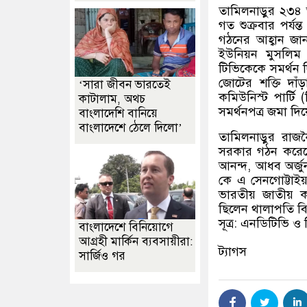
তামিলনাড়ুর ২৩৪
গত শুক্রবার পর্
গঠনের আহ্বান জা
ইউনিয়ন মুসলিম
টিভিকেকে সমর্থন 
জোটের শক্তি দাঁ
‘সারা জীবন ভারতেই
কমিউনিস্ট পার্টি
(
কাটালাম, অথচ
সমর্থনপত্র জমা দি
বাংলাদেশি বানিয়ে
বাংলাদেশে ঠেলে দিলো’
তামিলনাড়ুর রা
সরকার গঠন করেছে।
আনন্দ
,
আধব অর্জু
কে এ সেনগোট্টাইয
ভারতীয় জাতীয় 
ছিলেন থালাপতি বি
সূত্র
:
এনডিটিভি ও হি
বাংলাদেশে বিনিয়োগে
আগ্রহী মার্কিন ব্যবসায়ীরা:
ট্যাগস
সার্জিও গর