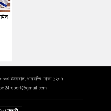
রাইল
০/এ শুক্রাবাদ, ধানমন্ডি, ঢাকা-১২০৭
bd24report@gmail.com
ও গ্যালারী