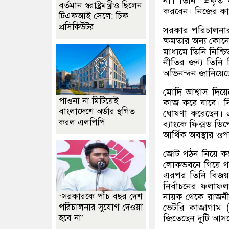
না। তিনি
‘
প্রকৃত
বর্তমান স্বরাষ্ট্রমন্ত্রীও ছিলেন
করবেন। নিজের কাজ
টিএফআই সেলে: চিফ
প্রসিকিউটর
সরকার পরিচালনার
ক্ষমতার অন্য কোনো 
মাধ্যমে তিনি নিশ্
নীতির জন্য তিনি নি
অভিনন্দন জানিয়েছেন
মোদি আশ্বাস দিয়
পাওনা না মিটিয়েই
কাজ করে যাবে। নি
বাংলাদেশে অর্ডার স্থগিত
ঘোষণা করেছেন। এর
করল এলপিপি
ব্যাংকে ফিক্সড ডি
আর্থিক অবস্থার ও
জোট গঠন নিয়ে কয
লোকভবনে গিয়ে গভ
এরপর তিনি বিজয়
নির্বাচনের ফলাফ
নায়ক থেকে রাজন
‘সরকারকে পাঁচ বছর দেশ
ভেটরি কাজাগাম
পরিচালনার সুযোগ দেওয়া
জিতেছেন দুটি আস
হবে না’