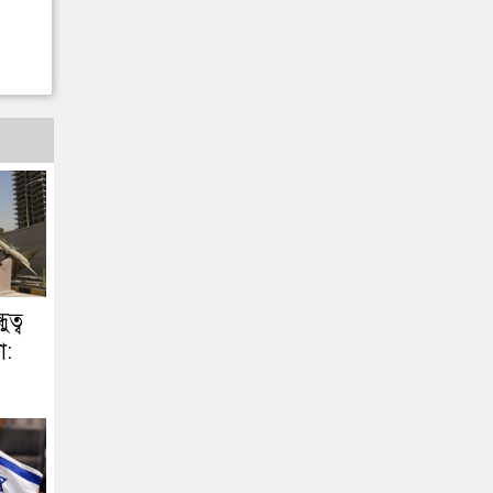
ত্ব
া: