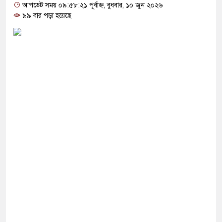
 ক্যাম্পাস, তৃতীয় পক্ষের ভূমিকা দেখছেন বিশ্লেষকরা
আপডেট সময় ০৯:৫৮:২১ পূর্বাহ্ন, বুধবার, ১০ জুন ২০২৬
৯৯ বার পড়া হয়েছে
ম এক টাকাও বাড়ালে সরকার টিকতে পারবে না: নাহিদ
সামরিক পদক্ষেপের ইঙ্গিত নেতানিয়াহুর
য় ‘৩৬ জুলাই’ স্মারক তোরণে আগুনের ঘটনায় মামলা