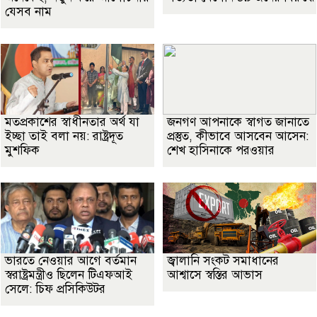
যেসব নাম
মতপ্রকাশের স্বাধীনতার অর্থ যা
জনগণ আপনাকে স্বাগত জানাতে
ইচ্ছা তাই বলা নয়: রাষ্ট্রদূত
প্রস্তুত, কীভাবে আসবেন আসেন:
মুশফিক
শেখ হাসিনাকে পরওয়ার
ভারতে নেওয়ার আগে বর্তমান
জ্বালানি সংকট সমাধানের
স্বরাষ্ট্রমন্ত্রীও ছিলেন টিএফআই
আশ্বাসে স্বস্তির আভাস
সেলে: চিফ প্রসিকিউটর