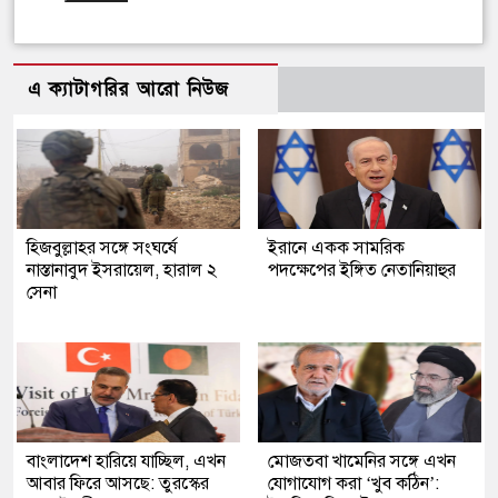
এ ক্যাটাগরির আরো নিউজ
হিজবুল্লাহর সঙ্গে সংঘর্ষে
ইরানে একক সামরিক
নাস্তানাবুদ ইসরায়েল, হারাল ২
পদক্ষেপের ইঙ্গিত নেতানিয়াহুর
সেনা
বাংলাদেশ হারিয়ে যাচ্ছিল, এখন
মোজতবা খামেনির সঙ্গে এখন
আবার ফিরে আসছে: তুরস্কের
যোগাযোগ করা ‘খুব কঠিন’: