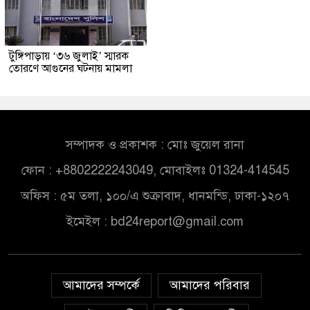
টুঙ্গিপাড়ায় ‘৩৬ জুলাই’ স্মারক
তোরণে আগুনের ঘটনায় মামলা
সম্পাদক ও প্রকাশক : মোঃ জুয়েল রানা
ফোন : +8802222243049, মোবাইলঃ 01324-414545
অফিস : ৫ম তলা, ১০০/এ শুক্রাবাদ, ধানমন্ডি, ঢাকা-১২০৭
ইমেইল :
bd24report@gmail.com
আমাদের সম্পর্কে
আমাদের পরিবার