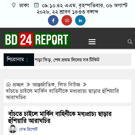
ঢাকা
০৯:১০:৪৩ এএম
, বৃহস্পতিবার, ০৬ অগাস্ট
২০২৬, ২২ শ্রাবণ ১৪৩৩ বঙ্গাব্দ
শিরোনাম ::
তি জাদুঘরে উপচে পড়া ভিড়, শেষ প্রথম দিনের সব টিকিট
সঙ্গে সংঘর্ষে নাস্তানাবুদ ইসরায়েল, হারাল ২ সেনা
প্রচ্ছদ
আন্তর্জাতিক
,
লিড নিউজ
ববিদ্যালয়ে নিরাপত্তা জোরদার, পরিচয়পত্র ছাড়া প্রবেশ বন্ধ
বাঁচতে চাইলে মার্কিন বাহিনীকে মধ্যপ্রাচ্য ছাড়ার হুঁশিয়ারি
আরাঘচির
প্রকাশ হচ্ছে কেয়ামতের কিছু আলামত
ির্বাচনের চূড়ান্ত তারিখ ঘোষণা
বাঁচতে চাইলে মার্কিন বাহিনীকে মধ্যপ্রাচ্য ছাড়ার
হুঁশিয়ারি আরাঘচির
িশুকে যৌন নিপীড়ন, জামায়াত কর্মীকে ৫০ বেত্রাঘাত
ডেস্ক রিপোর্ট