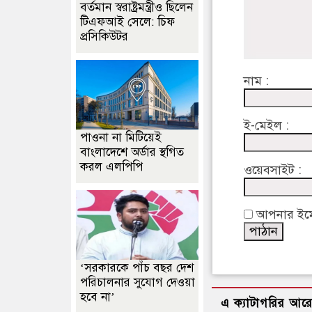
বর্তমান স্বরাষ্ট্রমন্ত্রীও ছিলেন
টিএফআই সেলে: চিফ
প্রসিকিউটর
নাম :
ই-মেইল :
পাওনা না মিটিয়েই
বাংলাদেশে অর্ডার স্থগিত
করল এলপিপি
ওয়েবসাইট :
আপনার ইমেইল
‘সরকারকে পাঁচ বছর দেশ
পরিচালনার সুযোগ দেওয়া
হবে না’
এ ক্যাটাগরির আর