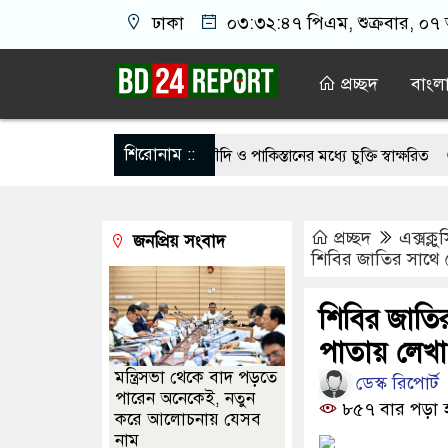
ঢাকা
০৩:৩২:৪৭ পিএম
, শুক্রবার, ০৭
প্রচ্ছদ
বাংল
শিরোনাম ::
োগিতা জোরদারে তুরস্ক, সৌদি ও পাকিস্তানের মধ্যে চুক্তি স্বাক্ষরিত
নাটোরে ম
বাংলাদেশের হাতে তুলে দিবে ভারত, প্রত্যাশা জামায়াতের
রাষ্ট্রপতি পদ
প্রচ্ছদ
এক্সক্ল
জনপ্রিয় সংবাদ
ঙ্গে দেশে ফিরতে চান সাকিব
চট্টগ্রামে নওফেলের বাসভবনে অগ্নিসংযোগের
শিবির জাতির সাথে 
র ছাড়াই মার্কিন ঘাঁটিতে নিখুঁত হামলা চালান ইরানি পাইলটরা
বন্যায় ক্ষত
শিবির জাতি
িকর ছবি তুলে লন্ডনে বয়ফ্রেন্ডের কাছে পাঠাতেন ইসলামী বিশ্ববিদ্যালয়ের ছাত্
পাতায় লেখ
মন্ত্রিসভা থেকে বাদ পড়তে
ডেস্ক রিপোর্ট
পারেন অনেকেই, নতুন
৮৫৭ বার পড়া 
করে আলোচনায় যেসব
নাম