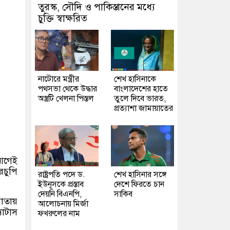
তুরস্ক, সৌদি ও পাকিস্তানের মধ্যে
চুক্তি স্বাক্ষরিত
নাটোরে মন্ত্রীর
শেখ হাসিনাকে
পথসভা থেকে উদ্ধার
বাংলাদেশের হাতে
অস্ত্রটি খেলনা পিস্তল
তুলে দিবে ভারত,
প্রত্যাশা জামায়াতের
 আগেই
রচুপি
রাষ্ট্রপতি পদে ড.
শেখ হাসিনার সঙ্গে
ইউনূসকে প্রস্তাব
দেশে ফিরতে চান
দেয়নি বিএনপি,
সাকিব
াতায়
আলোচনায় মির্জা
যাটাস
ফখরুলের নাম