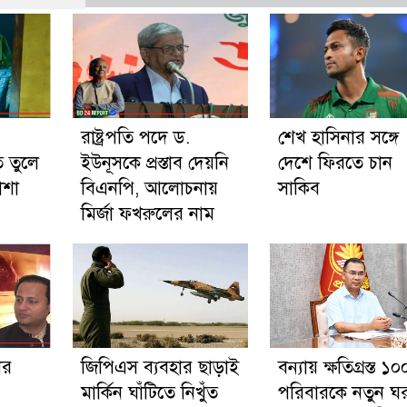
রাষ্ট্রপতি পদে ড.
শেখ হাসিনার সঙ্গে
ে তুলে
ইউনূসকে প্রস্তাব দেয়নি
দেশে ফিরতে চান
াশা
বিএনপি, আলোচনায়
সাকিব
মির্জা ফখরুলের নাম
ের
জিপিএস ব্যবহার ছাড়াই
বন্যায় ক্ষতিগ্রস্ত ১০
মার্কিন ঘাঁটিতে নিখুঁত
পরিবারকে নতুন ঘ