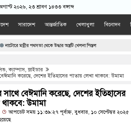
 অগাস্ট ২০২৬, ২৩ শ্রাবণ ১৪৩৩ বঙ্গাব্দ
াদেশ
সারাদেশ
আন্তর্জাতিক
খেলাধুলা
বিনোদন
ন্ত্রীর পথসভা থেকে উদ্ধার অস্ত্রটি খেলনা পিস্তল
ে ড. ইউনূসকে প্রস্তাব দেয়নি বিএনপি, আলোচনায় মির্জা ফখরুলের নাম
ুসিভ
,
ক্যাম্পাস
,
স্লাইডার
 চেষ্টা, সিসিটিভিতে ৭ যুবক
বেঈমানি করেছে, দেশের ইতিহাসের পাতায় লেখা থাকবে: উমামা
িগ্রস্ত ১০০ পরিবারকে নতুন ঘর দেবেন প্রধানমন্ত্রী
র সাথে বেঈমানি করেছে, দেশের ইতিহাসের
রী
ড. ইউনূসের চেয়ে ‘হাজারগুণ ভালো’ দেশ চালাচ্ছেন তারেক রহমান: কা
া থাকবে: উমামা
আপডেট সময় ১১:৩৯:২৭ পূর্বাহ্ন, বুধবার, ১০ সেপ্টেম্বর ২০২৫
হয়েছে