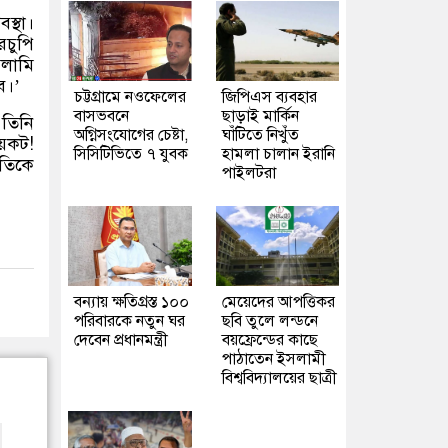
স্থা।
রচুপি
সলামি
ে।’
চট্টগ্রামে নওফেলের
জিপিএস ব্যবহার
বাসভবনে
ছাড়াই মার্কিন
 তিনি
অগ্নিসংযোগের চেষ্টা,
ঘাঁটিতে নিখুঁত
়কট!
সিসিটিভিতে ৭ যুবক
হামলা চালান ইরানি
াতিকে
পাইলটরা
বন্যায় ক্ষতিগ্রস্ত ১০০
মেয়েদের আপত্তিকর
পরিবারকে নতুন ঘর
ছবি তুলে লন্ডনে
দেবেন প্রধানমন্ত্রী
বয়ফ্রেন্ডের কাছে
পাঠাতেন ইসলামী
বিশ্ববিদ্যালয়ের ছাত্রী