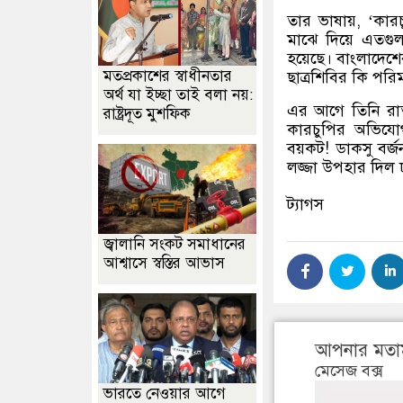
তার ভাষায়, ‘কারচ
মাঝে দিয়ে এতগুল
হয়েছে। বাংলাদেশে
মতপ্রকাশের স্বাধীনতার
ছাত্রশিবির কি পর
অর্থ যা ইচ্ছা তাই বলা নয়:
এর আগে তিনি রাত
রাষ্ট্রদূত মুশফিক
কারচুপির অভিযো
বয়কট! ডাকসু বর্জ
লজ্জা উপহার দিল ঢ
ট্যাগস
জ্বালানি সংকট সমাধানের
আশ্বাসে স্বস্তির আভাস
আপনার মতা
মেসেজ বক্স
ভারতে নেওয়ার আগে