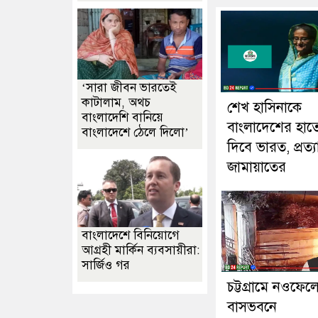
‘সারা জীবন ভারতেই
কাটালাম, অথচ
শেখ হাসিনাকে
বাংলাদেশি বানিয়ে
বাংলাদেশের হাত
বাংলাদেশে ঠেলে দিলো’
দিবে ভারত, প্রত্য
জামায়াতের
বাংলাদেশে বিনিয়োগে
আগ্রহী মার্কিন ব্যবসায়ীরা:
সার্জিও গর
চট্টগ্রামে নওফেল
বাসভবনে