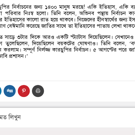
ুপির নির্বাচনের জন্য ১৪০০ মানুষ মরছে! একি ইতিহাস, একি ব্যব
া পরিবার নিঃস্ব হলো। তিনি বলেন, অভিনব পন্থায় নির্বাচন কা
র ইতিহাসের কালো রাত হয়ে থাকবে। নিজেদের হীনস্বার্থের জন্য ই
িমাণ বেঈমানি করেছে জাতির সাথে তা ইতিহাসের পাতায় লেখা থাকব
 সাড়ে ৩টার দিকে আরও একটি স্ট্যাটাস দিয়েছিলেন। সেখানেও
গ তুলেছিলেন, দিয়েছিলেন বয়কটের ঘোষণাও। তিনি বলেন, ‘বয
ন করলাম। সম্পূর্ণ নির্লজ্জ কারচুপির নির্বাচন। ৫ আগস্টের পরে জ
াবি প্রশাসন।’
মত লিখুন