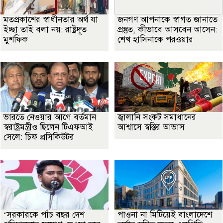
মতপ্রকাশের স্বাধীনতার অর্থ যা
জনগণ আপনাকে স্বাগত জানাতে
ইচ্ছা তাই বলা নয়: রাষ্ট্রদূত
প্রস্তুত, কীভাবে আসবেন আসেন:
মুশফিক
শেখ হাসিনাকে পরওয়ার
ভারতে নেওয়ার আগে বর্তমান
জ্বালানি সংকট সমাধানের
স্বরাষ্ট্রমন্ত্রীও ছিলেন টিএফআই
আশ্বাসে স্বস্তির আভাস
সেলে: চিফ প্রসিকিউটর
‘সরকারকে পাঁচ বছর দেশ
পাওনা না মিটিয়েই বাংলাদেশে