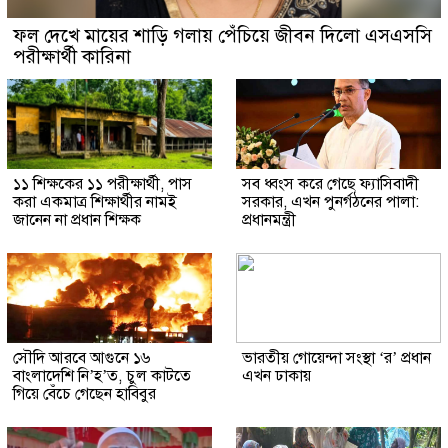
ফল দেখে মায়ের শাড়ি গলায় পেঁচিয়ে জীবন দিলো এসএসসি
পরীক্ষার্থী কারিনা
১১ শিক্ষকের ১১ পরীক্ষার্থী, পাস
সব ধ্বংস করে গেছে ফ্যাসিবাদী
করা একমাত্র শিক্ষার্থীর নামই
সরকার, এখন পুনর্গঠনের পালা:
জানেন না প্রধান শিক্ষক
প্রধানমন্ত্রী
সৌদি আরবে আগুনে ১৬
ভারতীয় গোয়েন্দা সংস্থা ‘র’ প্রধান
বাংলাদেশি নি’হ’ত, চুল কাটতে
এখন ঢাকায়
গিয়ে বেঁচে গেছেন হাবিবুর