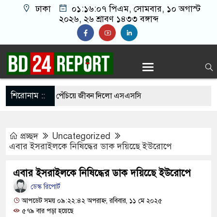
ঢাকা
০১:১৬:০৮ পিএম
, সোমবার, ১০ অগাস্ট
২০২৬, ২৬ শ্রাবণ ১৪৩৩ বঙ্গাব্দ
শিরোনাম ::
়ের শাড়ি গলায় পেঁচিয়ে জীবন দিলো এসএসসি
া
প্রচ্ছদ
Uncategorized
১ পরীক্ষার্থী, পাস করা একমাত্র শিক্ষার্থীর নামই জানেন
এবার ইসরাইলকে নিষিদ্ধের ডাক দয়িছেে ইউরোপে
এবার ইসরাইলকে নিষিদ্ধের ডাক দয়িছেে ইউরোপে
 গেছে ফ্যাসিবাদী সরকার, এখন পুনর্গঠনের পালা:
ডেস্ক রিপোর্ট
আপডেট সময় ০৯:২২:৪২ অপরাহ্ন, রবিবার, ১১ মে ২০২৫
৫৭৯ বার পড়া হয়েছে