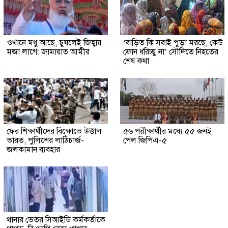
ওখানে মধু আছে, চুষলেই জিহ্বায়
‘বাড়িত কি সবাই পুড়া মরছে, কেউ
মজা লাগে: জামায়াত আমীর
ফোন ধরিচ্ছু না’ সৌদিতে নিহতের
শেষ কথা
ফের শিক্ষার্থীদের বিক্ষোভে উত্তাল
৫৬ পরীক্ষার্থীর মধ্যে ৫৫ জনই
ভারত, পুলিশের লাঠিচার্জ-
পেল জিপিএ-৫
জলকামান ব্যবহার
থানার ভেতর সিআইডি কর্মকর্তাকে