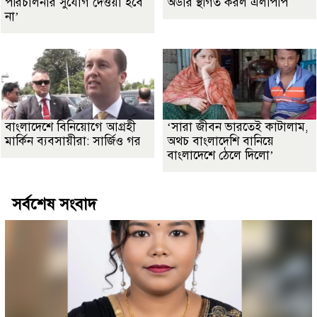
পরিচালনার সুযোগ দেওয়া হবে
অর্ডার স্থগিত করল এলপিপি
না’
বাংলাদেশে বিনিয়োগে আগ্রহী
‘সারা জীবন ভারতেই কাটালাম,
মার্কিন ব্যবসায়ীরা: সার্জিও গর
অথচ বাংলাদেশি বানিয়ে
বাংলাদেশে ঠেলে দিলো’
সর্বশেষ সংবাদ