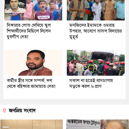
সিঙ্গারার লোভ দেখিয়ে স্কুল
মসজিদের ইমামকে ওমরাহ
শিক্ষার্থীদের মিছিলে নিলেন
উপহার, আবেগে ভাসল বিদায়ের
যুবলীগ নেতা
মুহূর্ত
কর্মীর স্ত্রীর সঙ্গে সম্পর্ক, দল
সকাল না হতেই বাসচাপায়
থেকে বহিষ্কার জামায়াত নেতা
সড়কে ঝরল ৬ প্রাণ
জনপ্রিয় সংবাদ