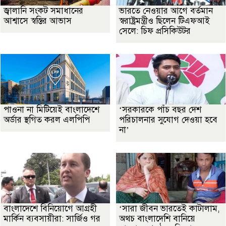
জ্বালানি সংকট সমাধানের
ভারতে নেওয়ার আগে বর্তমান
আশ্বাসে স্বস্তির আভাস
স্বরাষ্ট্রমন্ত্রীও ছিলেন টিএফআই
সেলে: চিফ প্রসিকিউটর
পাওনা না মিটিয়েই বাংলাদেশে
‘সরকারকে পাঁচ বছর দেশ
অর্ডার স্থগিত করল এলপিপি
পরিচালনার সুযোগ দেওয়া হবে
না’
বাংলাদেশে বিনিয়োগে আগ্রহী
‘সারা জীবন ভারতেই কাটালাম,
মার্কিন ব্যবসায়ীরা: সার্জিও গর
অথচ বাংলাদেশি বানিয়ে