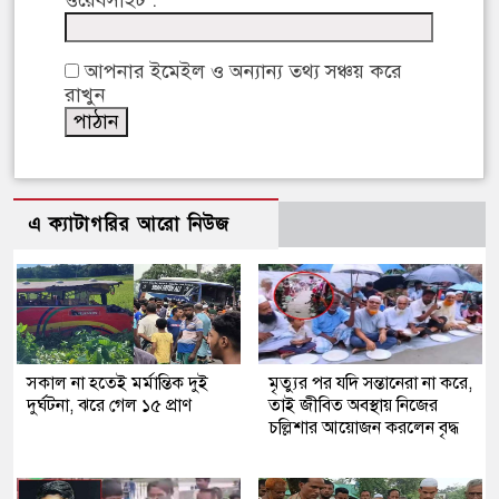
ওয়েবসাইট :
আপনার ইমেইল ও অন্যান্য তথ্য সঞ্চয় করে
রাখুন
এ ক্যাটাগরির আরো নিউজ
সকাল না হতেই মর্মান্তিক দুই
মৃত্যুর পর যদি সন্তানেরা না করে,
দুর্ঘটনা, ঝরে গেল ১৫ প্রাণ
তাই জীবিত অবস্থায় নিজের
চল্লিশার আয়োজন করলেন বৃদ্ধ