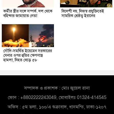
কর্মীর স্ত্রীর সঙ্গে সম্পর্ক, দল থেকে
বিদেশী নয়, নিজস্ব প্রযুক্তিতেই
বহিষ্কার জামায়াত নেতা
সামরিক শ্রেষ্ঠত্ব ইরানের
সৌদি-সমর্থিত ইয়েমেন সরকারের
সেনার ওপর হুতির ক্ষেপণাস্ত্র
হামলা, নিহত বেড়ে ৫৮
সম্পাদক ও প্রকাশক : মোঃ জুয়েল রানা
ফোন : +8802222243049, মোবাইলঃ 01324-414545
অফিস : ৫ম তলা, ১০০/এ শুক্রাবাদ, ধানমন্ডি, ঢাকা-১২০৭