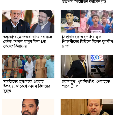
চল্লিশার আয়োজন করলেন বৃদ্ধ
অন্ধকারে মোজতবা খামেনির সঙ্গে
সিঙ্গারার লোভ দেখিয়ে স্কুল
বৈঠক, আসল মানুষ কিনা প্রশ্ন
শিক্ষার্থীদের মিছিলে নিলেন যুবলীগ
পেজেশকিয়ানের
নেতা
মসজিদের ইমামকে ওমরাহ
ইরান যুদ্ধ ‘খুব শিগগির’ শেষ হতে
উপহার, আবেগে ভাসল বিদায়ের
পারে: ট্রাম্প
মুহূর্ত