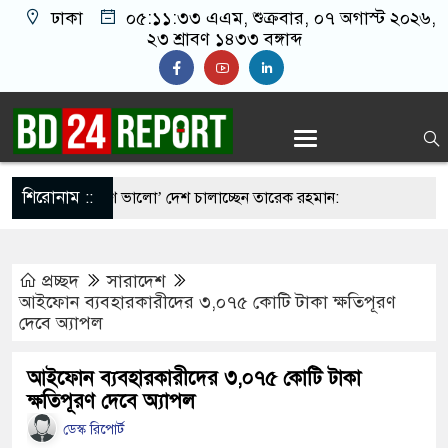
ঢাকা
০৫:১১:৩৪ এএম
, শুক্রবার, ০৭ অগাস্ট ২০২৬,
২৩ শ্রাবণ ১৪৩৩ বঙ্গাব্দ
শিরোনাম ::
চেয়ে ‘হাজারগুণ ভালো’ দেশ চালাচ্ছেন তারেক রহমান:
প্রচ্ছদ
সারাদেশ
মর্মান্তিক দুই দুর্ঘটনা, ঝরে গেল ১৫ প্রাণ
আইফোন ব্যবহারকারীদের ৩,০৭৫ কোটি টাকা ক্ষতিপূরণ
দেবে অ্যাপল
ি সন্তানেরা না করে, তাই জীবিত অবস্থায় নিজের চল্লিশার
ৃদ্ধ
আইফোন ব্যবহারকারীদের ৩,০৭৫ কোটি টাকা
ক্ষতিপূরণ দেবে অ্যাপল
তবা খামেনির সঙ্গে বৈঠক, আসল মানুষ কিনা প্রশ্ন
ডেস্ক রিপোর্ট