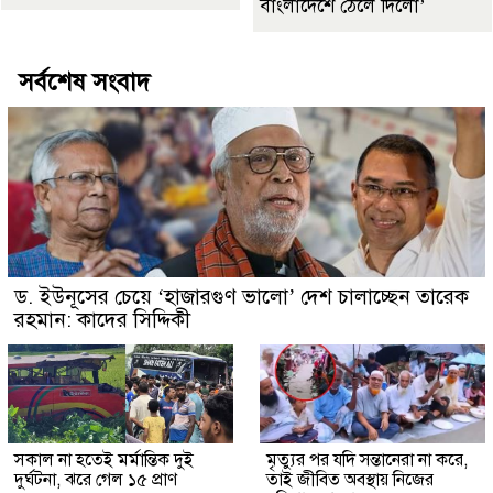
বাংলাদেশে ঠেলে দিলো’
সর্বশেষ সংবাদ
ড. ইউনূসের চেয়ে ‘হাজারগুণ ভালো’ দেশ চালাচ্ছেন তারেক
রহমান: কাদের সিদ্দিকী
সকাল না হতেই মর্মান্তিক দুই
মৃত্যুর পর যদি সন্তানেরা না করে,
দুর্ঘটনা, ঝরে গেল ১৫ প্রাণ
তাই জীবিত অবস্থায় নিজের