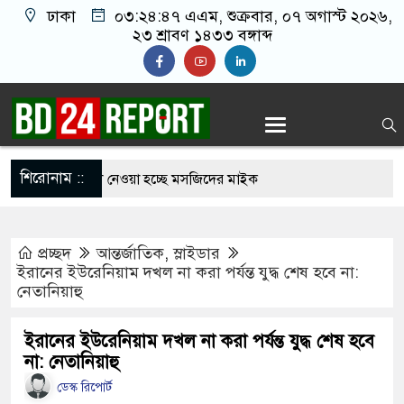
ঢাকা
০৩:২৪:৪৮ এএম
, শুক্রবার, ০৭ অগাস্ট ২০২৬,
২৩ শ্রাবণ ১৪৩৩ বঙ্গাব্দ
শিরোনাম ::
 আজান বন্ধে খুলে নেওয়া হচ্ছে মসজিদের মাইক
নির্মুহভাবে তালিকা প্রণয়ন করবে ট্রাস্কফোর্স: স্বরাষ্ট্রমন্ত্রী
প্রচ্ছদ
আন্তর্জাতিক
,
স্লাইডার
 নয় আমাদের মিত্র, অচিরেই আমাদের সঙ্গে মিশে যাবে:
ইরানের ইউরেনিয়াম দখল না করা পর্যন্ত যুদ্ধ শেষ হবে না:
নেতানিয়াহু
ি
র ইমামতি নয়, জাতির দায়িত্ব নিতে হবে ওলামায়ে
ইরানের ইউরেনিয়াম দখল না করা পর্যন্ত যুদ্ধ শেষ হবে
না: নেতানিয়াহু
ুদ্দীন
ডেস্ক রিপোর্ট