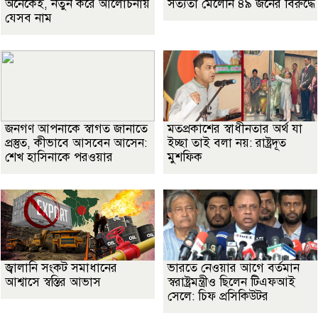
অনেকেই, নতুন করে আলোচনায়
সত্যতা মেলেনি ৪৯ জনের বিরুদ্ধে
যেসব নাম
জনগণ আপনাকে স্বাগত জানাতে
মতপ্রকাশের স্বাধীনতার অর্থ যা
প্রস্তুত, কীভাবে আসবেন আসেন:
ইচ্ছা তাই বলা নয়: রাষ্ট্রদূত
শেখ হাসিনাকে পরওয়ার
মুশফিক
জ্বালানি সংকট সমাধানের
ভারতে নেওয়ার আগে বর্তমান
আশ্বাসে স্বস্তির আভাস
স্বরাষ্ট্রমন্ত্রীও ছিলেন টিএফআই
সেলে: চিফ প্রসিকিউটর