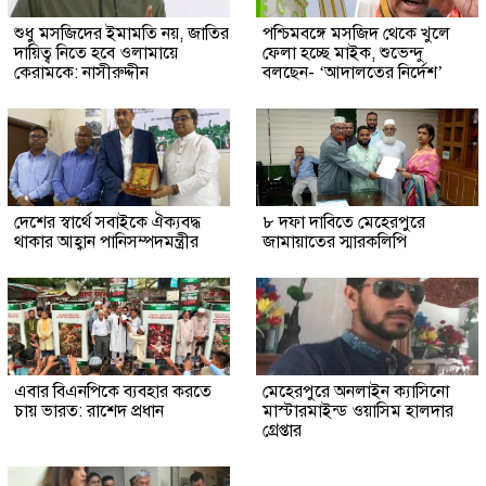
শুধু মসজিদের ইমামতি নয়, জাতির
পশ্চিমবঙ্গে মসজিদ থেকে খুলে
দায়িত্ব নিতে হবে ওলামায়ে
ফেলা হচ্ছে মাইক, শুভেন্দু
কেরামকে: নাসীরুদ্দীন
বলছেন- ‘আদালতের নির্দেশ’
দেশের স্বার্থে সবাইকে ঐক্যবদ্ধ
৮ দফা দাবিতে মেহেরপুরে
থাকার আহ্বান পানিসম্পদমন্ত্রীর
জামায়াতের স্মারকলিপি
এবার বিএনপিকে ব্যবহার করতে
মেহেরপুরে অনলাইন ক্যাসিনো
চায় ভারত: রাশেদ প্রধান
মাস্টারমাইন্ড ওয়াসিম হালদার
গ্রেপ্তার