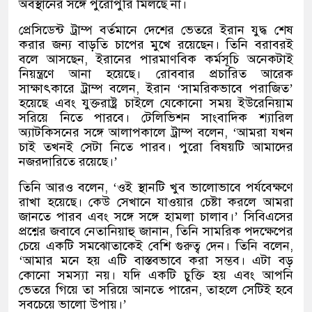
অবস্থানের সঙ্গে পুরোপুরি মিলছে না।
প্রেসিডেন্ট ট্রাম্প বর্তমানে দেশের ভেতরে ইরান যুদ্ধ শেষ
করার জন্য বাড়তি চাপের মুখে রয়েছেন। তিনি বরাবরই
বলে আসছেন
,
ইরানের পারমাণবিক কর্মসূচি অনেকটাই
নিয়ন্ত্রণে আনা হয়েছে। রোববার প্রচারিত আরেক
সাক্ষাৎকারে ট্রাম্প বলেন
,
ইরান
‘
সামরিকভাবে পরাজিত
’
হয়েছে এবং যুক্তরাষ্ট্র চাইলে যেকোনো সময় ইউরেনিয়াম
সরিয়ে নিতে পারবে। টেলিভিশন সাংবাদিক শ্যারিল
অ্যাটকিসনের সঙ্গে আলাপকালে ট্রাম্প বলেন
, ‘
আমরা যখন
চাই তখনই সেটা নিতে পারব। পুরো বিষয়টি আমাদের
নজরদারিতে রয়েছে।
’
তিনি আরও বলেন
, ‘
ওই স্থানটি খুব ভালোভাবে পর্যবেক্ষণে
রাখা হয়েছে। কেউ সেখানে যাওয়ার চেষ্টা করলে আমরা
জানতে পারব এবং সঙ্গে সঙ্গে হামলা চালাব।
’
সিবিএসের
প্রশ্নের জবাবে নেতানিয়াহু জানান
,
তিনি সামরিক পদক্ষেপের
চেয়ে একটি সমঝোতাকেই বেশি গুরুত্ব দেন। তিনি বলেন
,
‘
আমার মনে হয় এটি বাস্তবভাবে করা সম্ভব। এটা বড়
কোনো সমস্যা নয়। যদি একটি চুক্তি হয় এবং আপনি
ভেতরে গিয়ে তা সরিয়ে আনতে পারেন
,
তাহলে সেটিই হবে
সবচেয়ে ভালো উপায়।
’