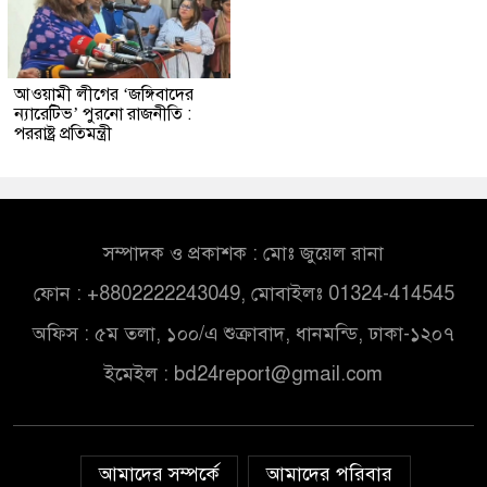
আওয়ামী লীগের ‘জঙ্গিবাদের
ন্যারেটিভ’ পুরনো রাজনীতি :
পররাষ্ট্র প্রতিমন্ত্রী
সম্পাদক ও প্রকাশক : মোঃ জুয়েল রানা
ফোন : +8802222243049, মোবাইলঃ 01324-414545
অফিস : ৫ম তলা, ১০০/এ শুক্রাবাদ, ধানমন্ডি, ঢাকা-১২০৭
ইমেইল :
bd24report@gmail.com
আমাদের সম্পর্কে
আমাদের পরিবার