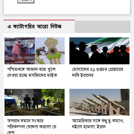
এ ক্যাটাগরির আরো নিউজ
পশ্চিমবঙ্গে আজান বন্ধে খুলে
মোসাদের ২১ গুপ্তচর গ্রেপ্তারের
নেওয়া হচ্ছে মসজিদের মাইক
দাবি ইরানের
অপরাধ দমনে সংস্কার
আমেরিকার সঙ্গে বন্ধুত্ব কমাও,
পরিকল্পনা ঘোষণা করলো যে
নইলে হামলা: ইরান
দেশ