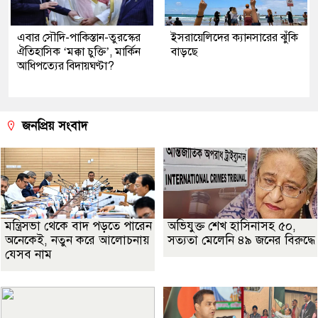
এবার সৌদি-পাকিস্তান-তুরস্কের
ইসরায়েলিদের ক্যানসারের ঝুঁকি
ঐতিহাসিক ‘মক্কা চুক্তি’, মার্কিন
বাড়ছে
আধিপত্যের বিদায়ঘণ্টা?
জনপ্রিয় সংবাদ
মন্ত্রিসভা থেকে বাদ পড়তে পারেন
অভিযুক্ত শেখ হাসিনাসহ ৫০,
অনেকেই, নতুন করে আলোচনায়
সত্যতা মেলেনি ৪৯ জনের বিরুদ্ধে
যেসব নাম