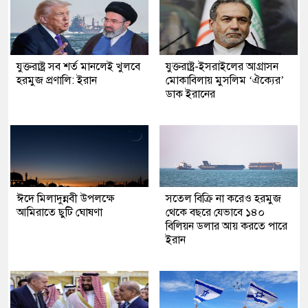
যুক্তরাষ্ট্র সব শর্ত মানলেই খুলবে
যুক্তরাষ্ট্র-ইসরাইলের আগ্রাসন
হরমুজ প্রণালি: ইরান
মোকাবিলায় মুসলিম ‘ঐক্যের’
ডাক ইরানের
ঈদে মিলাদুন্নবী উপলক্ষে
সতেল বিক্রি না করেও হরমুজ
আমিরাতে ছুটি ঘোষণা
থেকে বছরে যেভাবে ১৪০
বিলিয়ন ডলার আয় করতে পারে
ইরান