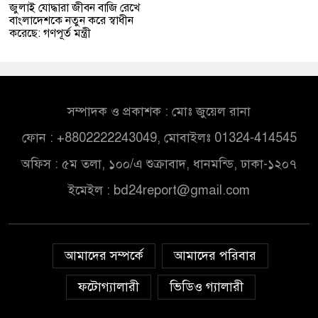
জুলাই যোদ্ধারা জীবন বাজি রেখে
বাংলাদেশকে নতুন করে স্বাধীন
করেছে: গণপূর্ত মন্ত্রী
সম্পাদক ও প্রকাশক : মোঃ জুয়েল রানা
ফোন : +8802222243049, মোবাইলঃ 01324-414545
অফিস : ৫ম তলা, ১০০/এ শুক্রাবাদ, ধানমন্ডি, ঢাকা-১২০৭
ইমেইল :
bd24report@gmail.com
আমাদের সম্পর্কে
আমাদের পরিবার
ফটোগ্যালারী
ভিডিও গ্যালারী