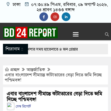
ঢাকা
০৭:৩০:৫০ পিএম
, রবিবার, ০৯ অগাস্ট ২০২৬,
২৪ শ্রাবণ ১৪৩৩ বঙ্গাব্দ
শিরোনাম ::
অনলাইন জুয়া খেলার সময় হাতেনাতে ৪ জন গ্রেপ্তার
 করেন তাহলে আওয়ামী লীগের দোষ কী ছিল: রুমিন
প্রচ্ছদ
আন্তর্জাতিক
এবার বাংলাদেশ সীমান্তে কাঁটাতারের বেড়া দিতে জমি দিচ্ছে
পশ্চিমবঙ্গ!
রিশোধে অসহায় মায়ের মাথার চুল বিক্রি
কভারেজে অমায়িক ব্যবহার পান, জানালেন নারী
এবার বাংলাদেশ সীমান্তে কাঁটাতারের বেড়া দিতে জমি
দিচ্ছে পশ্চিমবঙ্গ!
ডেস্ক রিপোর্ট