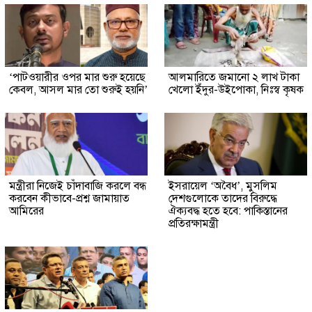
‘পাটওয়ারীর ওপর মার শুরু হয়েছে
আলমারিতে জমানো ২ লাখ টাকা
কেবল, আসল মার তো শুরুই হয়নি’
খেলো ইঁদুর-উইপোকা, নিঃস্ব কৃষক
মন্ত্রীরা নিজেই চাঁদাবাজি করলে বন্ধ
ইসরায়েল ‘অবৈধ’, মুসলিম
করবেন কীভাবে-প্রশ্ন জামায়াত
দেশগুলোকে তাদের বিরুদ্ধে
আমিরের
ঐক্যবদ্ধ হতে হবে: পাকিস্তানের
প্রতিরক্ষামন্ত্রী