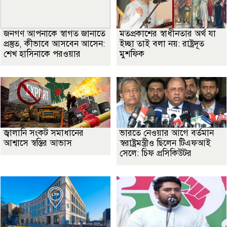
জনগণ আপনাকে স্বাগত জানাতে
মতপ্রকাশের স্বাধীনতার অর্থ যা
প্রস্তুত, কীভাবে আসবেন আসেন:
ইচ্ছা তাই বলা নয়: রাষ্ট্রদূত
শেখ হাসিনাকে পরওয়ার
মুশফিক
জ্বালানি সংকট সমাধানের
ভারতে নেওয়ার আগে বর্তমান
আশ্বাসে স্বস্তির আভাস
স্বরাষ্ট্রমন্ত্রীও ছিলেন টিএফআই
সেলে: চিফ প্রসিকিউটর