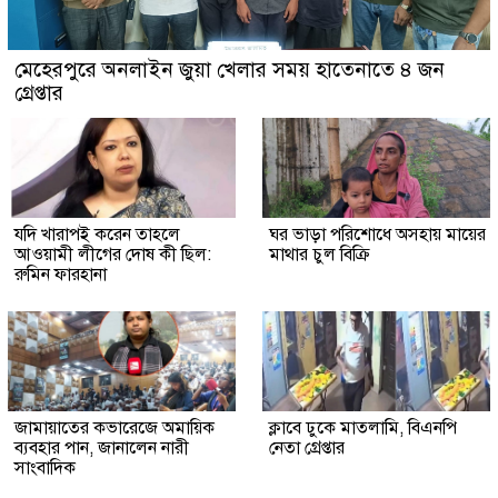
মেহেরপুরে অনলাইন জুয়া খেলার সময় হাতেনাতে ৪ জন
গ্রেপ্তার
যদি খারাপই করেন তাহলে
ঘর ভাড়া পরিশোধে অসহায় মায়ের
আওয়ামী লীগের দোষ কী ছিল:
মাথার চুল বিক্রি
রুমিন ফারহানা
জামায়াতের কভারেজে অমায়িক
ক্লাবে ঢুকে মাতলামি, বিএনপি
ব্যবহার পান, জানালেন নারী
নেতা গ্রেপ্তার
সাংবাদিক