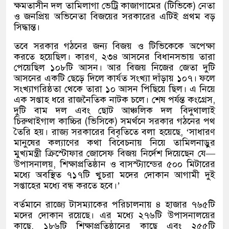
ক্ষমতাসীন দল তামিলাগা ভেট্রি কাজাগামের
(
টিভিকে
)
নেতা
ও জনপ্রিয় অভিনেতা বিজয়ের সরকারের এটিই প্রথম বড়
সিদ্ধান্ত।
তবে সরকার গঠনের জন্য বিজয় ও টিভিকেকে অপেক্ষা
করতে হয়েছিল। কারণ
,
২৩৪ আসনের বিধানসভায় তারা
পেয়েছিল ১০৮টি আসন। আর বিজয় নিজের জেতা দুটি
আসনের একটি ছেড়ে দিলে কার্যত সংখ্যা দাঁড়ায় ১০৭। ফলে
সংখ্যাগরিষ্ঠতা থেকে তারা ১০ আসন পিছিয়ে ছিল। এ নিয়ে
এক সপ্তাহ ধরে রাজনৈতিক নাটক চলে। শেষ পর্যন্ত কংগ্রেস
,
দুটি বাম দল এবং ছোট আঞ্চলিক দল বিদুথালাই
চিরুথাইগাল কাচ্চির
(
ভিসিকে
)
সমর্থনে সরকার গঠনের পথ
তৈরি হয়। রাজ্য সরকারের বিবৃতিতে বলা হয়েছে
, ‘
সাধারণ
মানুষের কল্যাণের কথা বিবেচনায় নিয়ে তামিলনাড়ুর
মুখ্যমন্ত্রী ক্রিস্টোফার জোসেফ বিজয় নির্দেশ দিয়েছেন যে
—
উপাসনালয়
,
শিক্ষাপ্রতিষ্ঠান ও বাসস্ট্যান্ডের ৫০০ মিটারের
মধ্যে অবস্থিত ৭১৭টি খুচরা মদের দোকান আগামী দুই
সপ্তাহের মধ্যে বন্ধ করতে হবে।
’
বর্তমানে রাজ্যে টাসম্যাকের পরিচালনায় ৪ হাজার ৭৬৫টি
মদের দোকান রয়েছে। এর মধ্যে ২৭৬টি উপাসনালয়ের
কাছে
,
১৮৬টি শিক্ষাপ্রতিষ্ঠানের কাছে এবং ২৫৫টি