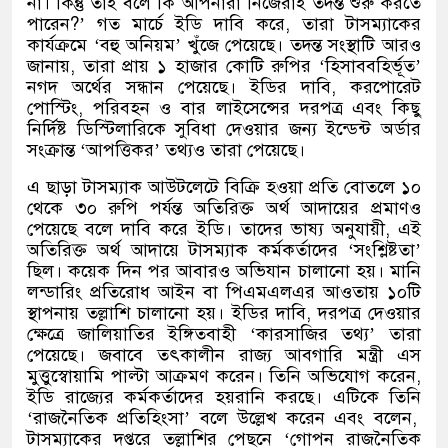
না। কিন্তু তাই বলে কি আপনারা নিজেরাই তদন্ত শুরু করতে
পারেন
?’
গত মার্চে ইডি দাবি করে
,
তারা টাসম্যাকের
কার্যক্রমে
‘
বহু অনিয়ম
’
খুঁজে পেয়েছে। তদন্ত সংস্থাটি আরও
জানায়
,
তারা প্রায় ১ হাজার কোটি রুপির
‘
হিসাববহির্ভূত
’
নগদ অর্থের সন্ধান পেয়েছে। ইডির দাবি
,
করপোরেট
পোস্টিং
,
পরিবহন ও বার লাইসেন্সের দরপত্র এবং কিছু
নির্দিষ্ট ডিস্টিলারিকে সুবিধা দেওয়ার জন্য ইন্ডেন্ট অর্ডার
সংক্রান্ত
‘
আপত্তিকর
’
তথ্যও তারা পেয়েছে।
এ ছাড়া টাসম্যাক আউটলেটে বিক্রি হওয়া প্রতি বোতলে ১০
থেকে ৩০ রুপি পর্যন্ত অতিরিক্ত অর্থ আদায়ের প্রমাণও
পেয়েছে বলে দাবি করে ইডি। তাদের ভাষ্য অনুযায়ী
,
এই
অতিরিক্ত অর্থ আদায়ে টাসম্যাক কর্মকর্তাদের
‘
সংশ্লিষ্টতা
’
ছিল। কয়েক দিন পর আবারও অভিযান চালানো হয়। মানি
লন্ডারিং প্রতিরোধ আইন বা পিএমএলএর আওতায় ১০টি
স্থাপনায় তল্লাশি চালানো হয়। ইডির দাবি
,
দরপত্র দেওয়ার
ক্ষেত্রে জালিয়াতির ইঙ্গিতবাহী
‘
কারসাজির তথ্য
’
তারা
পেয়েছে। জবাবে তৎকালীন রাজ্য আবগারি মন্ত্রী এস
মুত্তুস্বোয়ামি পাল্টা আক্রমণ করেন। তিনি অভিযোগ করেন
,
ইডি রাজ্যের কর্মকর্তাদের হয়রানি করছে। এটিকে তিনি
‘
রাজনৈতিক প্রতিহিংসা
’
বলে উল্লেখ করেন এবং বলেন
,
টাসম্যাকের দপ্তরে তল্লাশির পেছনে
‘
গোপন রাজনৈতিক