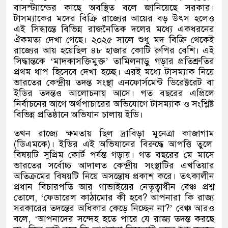
বাসস্ট্যান্ডের কাছে অবস্থিত বলে জানিয়েছে সরকার।
টাসম্যাকের মদের বিক্রি রাজ্যের আয়ের বড় উৎস হলেও
এই সিদ্ধান্তে বিভিন্ন রাজনৈতিক দলের মধ্যে একধরনের
ঐকমত্য দেখা গেছে। ২০২৫ সালে শুধু মদ বিক্রি থেকেই
রাজ্যের আয় হয়েছিল ৪৮ হাজার কোটি রুপির বেশি। এই
সিদ্ধান্তকে
‘
মাদকাসক্তিমুক্ত
’
তামিলনাড়ু গড়ার প্রতিশ্রুতির
প্রথম ধাপ হিসেবে দেখা হচ্ছে। এরই মধ্যে টাসম্যাক নিয়ে
ভারতের কেন্দ্রীয় তদন্ত সংস্থা এনফোর্সমেন্ট ডিরেক্টরেট বা
ইডির তদন্তও আলোচনায় আসে। গত বছরের এপ্রিলে
নির্বাচনের আগে অর্থপাচারের অভিযোগে টাসম্যাক ও সংশ্লিষ্ট
বিভিন্ন প্রতিষ্ঠানে অভিযান চালায় ইডি।
তখন রাজ্যে ক্ষমতায় ছিল দ্রাবিড়া মুনেত্রা কাজাগাম
(
ডিএমকে
)
।
ইডির এই অভিযানের বিরুদ্ধে আপত্তি তুলে
বিষয়টি সুপ্রিম কোর্ট পর্যন্ত গড়ায়। গত বছরের মে মাসে
ভারতের সর্বোচ্চ আদালত কেন্দ্রীয় সংস্থাটির এখতিয়ার
অতিক্রমের বিষয়টি নিয়ে অসন্তোষ প্রকাশ করে। তৎকালীন
প্রধান বিচারপতি আর গাভাইয়ের নেতৃত্বাধীন বেঞ্চ প্রশ্ন
তোলে
, ‘
ফেডারেল কাঠামোর কী হবে
?
আপনারা কি রাজ্য
সরকারের তদন্তের অধিকার কেড়ে নিচ্ছেন না
?’
বেঞ্চ আরও
বলে
, ‘
আপনাদের সন্দেহ হতে পারে যে রাজ্য তদন্ত করছে