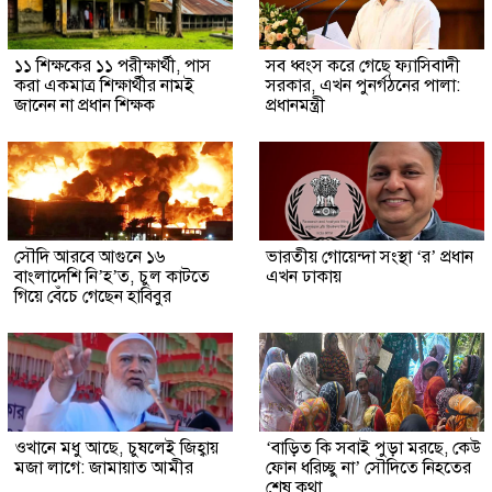
১১ শিক্ষকের ১১ পরীক্ষার্থী, পাস
সব ধ্বংস করে গেছে ফ্যাসিবাদী
করা একমাত্র শিক্ষার্থীর নামই
সরকার, এখন পুনর্গঠনের পালা:
জানেন না প্রধান শিক্ষক
প্রধানমন্ত্রী
সৌদি আরবে আগুনে ১৬
ভারতীয় গোয়েন্দা সংস্থা ‘র’ প্রধান
বাংলাদেশি নি’হ’ত, চুল কাটতে
এখন ঢাকায়
গিয়ে বেঁচে গেছেন হাবিবুর
ওখানে মধু আছে, চুষলেই জিহ্বায়
‘বাড়িত কি সবাই পুড়া মরছে, কেউ
মজা লাগে: জামায়াত আমীর
ফোন ধরিচ্ছু না’ সৌদিতে নিহতের
শেষ কথা