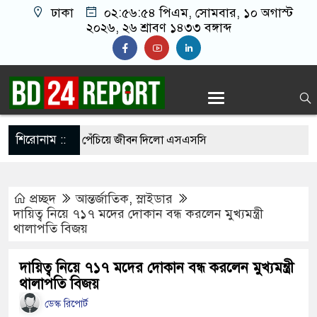
ঢাকা
০২:৫৬:৫৫ পিএম
, সোমবার, ১০ অগাস্ট
২০২৬, ২৬ শ্রাবণ ১৪৩৩ বঙ্গাব্দ
শিরোনাম ::
ের শাড়ি গলায় পেঁচিয়ে জীবন দিলো এসএসসি
প্রচ্ছদ
আন্তর্জাতিক
,
স্লাইডার
১ পরীক্ষার্থী, পাস করা একমাত্র শিক্ষার্থীর নামই জানেন
দায়িত্ব নিয়ে ৭১৭ মদের দোকান বন্ধ করলেন মুখ্যমন্ত্রী
থালাপতি বিজয়
 গেছে ফ্যাসিবাদী সরকার, এখন পুনর্গঠনের পালা:
দায়িত্ব নিয়ে ৭১৭ মদের দোকান বন্ধ করলেন মুখ্যমন্ত্রী
থালাপতি বিজয়
ডেস্ক রিপোর্ট