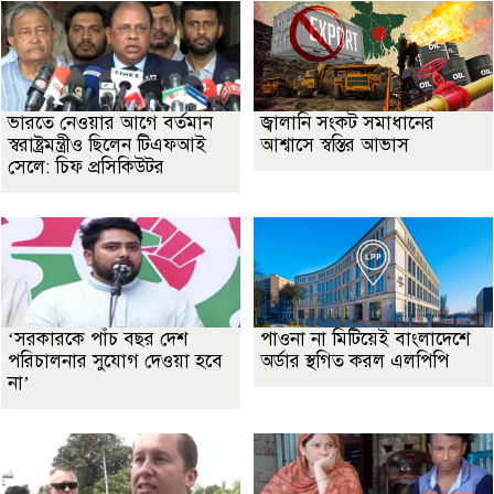
ভারতে নেওয়ার আগে বর্তমান
জ্বালানি সংকট সমাধানের
স্বরাষ্ট্রমন্ত্রীও ছিলেন টিএফআই
আশ্বাসে স্বস্তির আভাস
সেলে: চিফ প্রসিকিউটর
‘সরকারকে পাঁচ বছর দেশ
পাওনা না মিটিয়েই বাংলাদেশে
পরিচালনার সুযোগ দেওয়া হবে
অর্ডার স্থগিত করল এলপিপি
না’