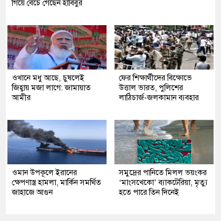
গিয়ে বেঁচে গেছেন হাবিবুর
ওখানে মধু আছে, চুষলেই
ফের শিক্ষার্থীদের বিক্ষোভে
জিহ্বায় মজা লাগে: জামায়াত
উত্তাল ভারত, পুলিশের
আমীর
লাঠিচার্জ-জলকামান ব্যবহার
ওমান উপকূলে ইরানের
সমুদ্রের পানিতে মিলল ভয়ংকর
ক্ষেপণাস্ত্র হামলা, মার্কিন সমর্থিত
‘মাংসখেকো’ ব্যাকটেরিয়া, মৃত্যু
জাহাজে আগুন
হতে পারে তিন দিনেই