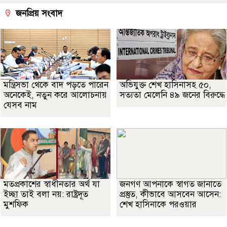
জনপ্রিয় সংবাদ
মন্ত্রিসভা থেকে বাদ পড়তে পারেন
অভিযুক্ত শেখ হাসিনাসহ ৫০,
অনেকেই, নতুন করে আলোচনায়
সত্যতা মেলেনি ৪৯ জনের বিরুদ্ধে
যেসব নাম
মতপ্রকাশের স্বাধীনতার অর্থ যা
জনগণ আপনাকে স্বাগত জানাতে
ইচ্ছা তাই বলা নয়: রাষ্ট্রদূত
প্রস্তুত, কীভাবে আসবেন আসেন:
মুশফিক
শেখ হাসিনাকে পরওয়ার