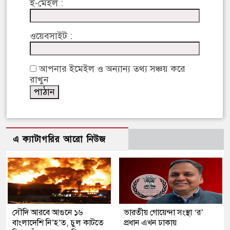
ই-মেইল :
ওয়েবসাইট :
আপনার ইমেইল ও অন্যান্য তথ্য সঞ্চয় করে
রাখুন
এ ক্যাটাগরির আরো নিউজ
সৌদি আরবে আগুনে ১৬
ভারতীয় গোয়েন্দা সংস্থা ‘র’
বাংলাদেশি নি’হ’ত, চুল কাটতে
প্রধান এখন ঢাকায়