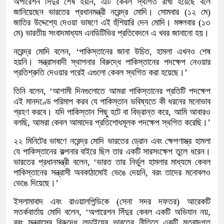
অপারেশন সিঁদুর শেষ হয়নি, এটি কেবল স্থগিত রাখা হয়েছে বলে
জানিয়েছেন ভারতের প্রধানমন্ত্রী নরেন্দ্র মোদি। সোমবার (১২ মে)
জাতির উদ্দেশ্যে দেওয়া ভাষণে এই হুঁশিয়ারি দেন মোদি। মঙ্গলবার (১৩
মে) ভারতীয় সংবাদমাধ্যম এনডিটিভির প্রতিবেদনে এ খবর জানানো হয়।
নরেন্দ্র মোদি বলেন, ‘পাকিস্তানের জানা উচিত, হামলা এখনও শেষ
হয়নি। সন্ত্রাসবাদী স্থাপনার বিরুদ্ধে পাকিস্তানের পদক্ষেপ নেওয়ার
প্রতিশ্রুতি দেওয়ার পরেই এগুলো কেবল স্থগিত করা হয়েছে।’
তিনি বলেন, ‘আগামী দিনগুলোতে আমরা পাকিস্তানের প্রতিটি পদক্ষেপ
এই মানদণ্ডে পরিমাপ করব যে পাকিস্তান ভবিষ্যতে কী ধরনের মনোভাব
গ্রহণ করবে। যদি পাকিস্তান পিছু হটে বা বিভ্রান্ত করে, আমি আবারও
বলছি, আমরা কেবল আমাদের প্রতিশোধমূলক পদক্ষেপ স্থগিত করেছি।’
২২ মিনিটের ভাষণে নরেন্দ্র মোদি ভারতের ড্রোন এবং ক্ষেপণাস্ত্র হামলা
যে পাকিস্তানের কল্পনার বাইরে ছিল তার একটি সারসংক্ষেপ তুলে ধরেন।
ভারতের প্রধানমন্ত্রী বলেন, ‘ভারত তার নির্ভুল হামলার মাধ্যমে কেবল
পাকিস্তানের সন্ত্রাসী অবকাঠামোই ভেঙে দেয়নি, বরং তাদের মনোবলও
ভেঙে দিয়েছে।’
ইসলামাবাদ এবং রাওয়ালপিন্ডিকে (সেনা সদর দফতর) আরেকটি
সতর্কবার্তায় মোদি বলেন, ‘অপারেশন সিঁদুর কেবল একটি অভিযান নয়,
বরং সন্ত্রাসের বিরুদ্ধে লড়াইয়ের ভারতের নীতিতে একটি মতবাদগত