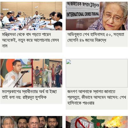
মন্ত্রিসভা থেকে বাদ পড়তে পারেন
অভিযুক্ত শেখ হাসিনাসহ ৫০, সত্যতা
অনেকেই, নতুন করে আলোচনায় যেসব
মেলেনি ৪৯ জনের বিরুদ্ধে
নাম
মতপ্রকাশের স্বাধীনতার অর্থ যা ইচ্ছা
জনগণ আপনাকে স্বাগত জানাতে
তাই বলা নয়: রাষ্ট্রদূত মুশফিক
প্রস্তুত, কীভাবে আসবেন আসেন: শেখ
হাসিনাকে পরওয়ার