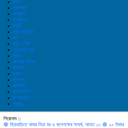
কৃষি
ক্যাম্পাস
খেলাধুলা
গণমাধ্যম
চাকুরী
তথ্যপ্রযুক্তি
ধর্ম
নারী ও শিশু
প্রবাসের খবর
ফিচার
ফেসবুক নিউজ
বিনোদন
ভ্রমণ
মতামত
রাজনীতি
লাইফস্টাইল
সম্পাদকীয়
স্বাস্থ্য
শিরোনাম ::
বিয়েবাড়িতে খাবার নিয়ে বর ও কনেপক্ষের সংঘর্ষ, আহত ১০
২০ টাকার