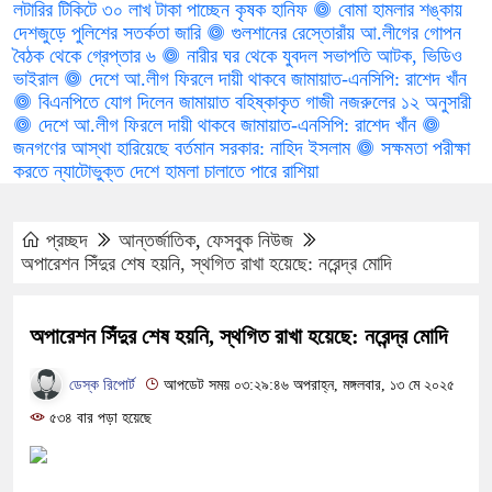
লটারির টিকিটে ৩০ লাখ টাকা পাচ্ছেন কৃষক হানিফ
বোমা হামলার শঙ্কায়
দেশজুড়ে পুলিশের সতর্কতা জারি
গুলশানের রেস্তোরাঁয় আ.লীগের গোপন
বৈঠক থেকে গ্রেপ্তার ৬
নারীর ঘর থেকে যুবদল সভাপতি আটক, ভিডিও
ভাইরাল
দেশে আ.লীগ ফিরলে দায়ী থাকবে জামায়াত-এনসিপি: রাশেদ খাঁন
বিএনপিতে যোগ দিলেন জামায়াত বহিষ্কাকৃত গাজী নজরুলের ১২ অনুসারী
দেশে আ.লীগ ফিরলে দায়ী থাকবে জামায়াত-এনসিপি: রাশেদ খাঁন
জনগণের আস্থা হারিয়েছে বর্তমান সরকার: নাহিদ ইসলাম
সক্ষমতা পরীক্ষা
করতে ন্যাটোভুক্ত দেশে হামলা চালাতে পারে রাশিয়া
প্রচ্ছদ
আন্তর্জাতিক
,
ফেসবুক নিউজ
অপারেশন সিঁদুর শেষ হয়নি, স্থগিত রাখা হয়েছে: নরেন্দ্র মোদি
অপারেশন সিঁদুর শেষ হয়নি, স্থগিত রাখা হয়েছে: নরেন্দ্র মোদি
ডেস্ক রিপোর্ট
আপডেট সময় ০৩:২৯:৪৬ অপরাহ্ন, মঙ্গলবার, ১৩ মে ২০২৫
৫৩৪ বার পড়া হয়েছে