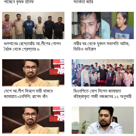
পাচ্ছেন কৃষক হানিফ
সতর্কতা জারি
গুলশানের রেস্তোরাঁয় আ.লীগের গোপন
নারীর ঘর থেকে যুবদল সভাপতি আটক,
বৈঠক থেকে গ্রেপ্তার ৬
ভিডিও ভাইরাল
দেশে আ.লীগ ফিরলে দায়ী থাকবে
বিএনপিতে যোগ দিলেন জামায়াত
জামায়াত-এনসিপি: রাশেদ খাঁন
বহিষ্কাকৃত গাজী নজরুলের ১২ অনুসারী