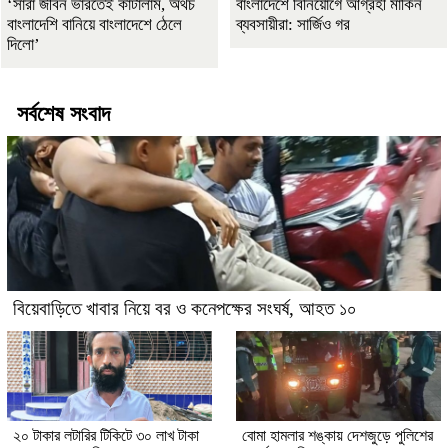
‘সারা জীবন ভারতেই কাটালাম, অথচ
বাংলাদেশে বিনিয়োগে আগ্রহী মার্কিন
বাংলাদেশি বানিয়ে বাংলাদেশে ঠেলে
ব্যবসায়ীরা: সার্জিও গর
দিলো’
সর্বশেষ সংবাদ
বিয়েবাড়িতে খাবার নিয়ে বর ও কনেপক্ষের সংঘর্ষ, আহত ১০
২০ টাকার লটারির টিকিটে ৩০ লাখ টাকা
বোমা হামলার শঙ্কায় দেশজুড়ে পুলিশের