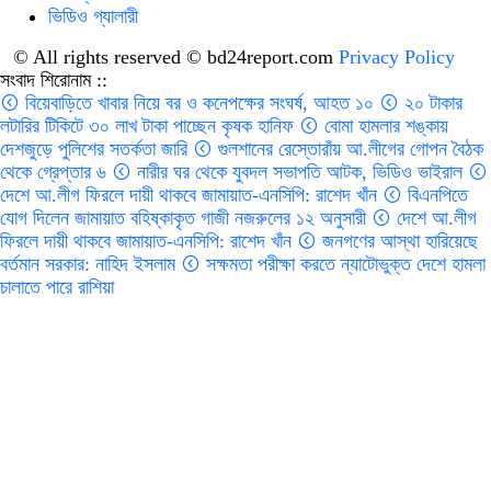
ভিডিও গ্যালারী
© All rights reserved © bd24report.com
Privacy Policy
সংবাদ শিরোনাম ::
বিয়েবাড়িতে খাবার নিয়ে বর ও কনেপক্ষের সংঘর্ষ, আহত ১০
২০ টাকার
লটারির টিকিটে ৩০ লাখ টাকা পাচ্ছেন কৃষক হানিফ
বোমা হামলার শঙ্কায়
দেশজুড়ে পুলিশের সতর্কতা জারি
গুলশানের রেস্তোরাঁয় আ.লীগের গোপন বৈঠক
থেকে গ্রেপ্তার ৬
নারীর ঘর থেকে যুবদল সভাপতি আটক, ভিডিও ভাইরাল
দেশে আ.লীগ ফিরলে দায়ী থাকবে জামায়াত-এনসিপি: রাশেদ খাঁন
বিএনপিতে
যোগ দিলেন জামায়াত বহিষ্কাকৃত গাজী নজরুলের ১২ অনুসারী
দেশে আ.লীগ
ফিরলে দায়ী থাকবে জামায়াত-এনসিপি: রাশেদ খাঁন
জনগণের আস্থা হারিয়েছে
বর্তমান সরকার: নাহিদ ইসলাম
সক্ষমতা পরীক্ষা করতে ন্যাটোভুক্ত দেশে হামলা
চালাতে পারে রাশিয়া