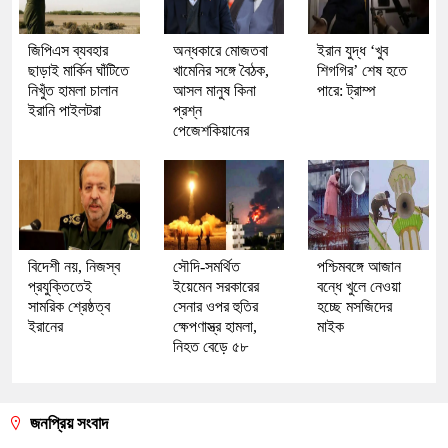
জিপিএস ব্যবহার
অন্ধকারে মোজতবা
ইরান যুদ্ধ ‘খুব
ছাড়াই মার্কিন ঘাঁটিতে
খামেনির সঙ্গে বৈঠক,
শিগগির’ শেষ হতে
নিখুঁত হামলা চালান
আসল মানুষ কিনা
পারে: ট্রাম্প
ইরানি পাইলটরা
প্রশ্ন
পেজেশকিয়ানের
বিদেশী নয়, নিজস্ব
সৌদি-সমর্থিত
পশ্চিমবঙ্গে আজান
প্রযুক্তিতেই
ইয়েমেন সরকারের
বন্ধে খুলে নেওয়া
সামরিক শ্রেষ্ঠত্ব
সেনার ওপর হুতির
হচ্ছে মসজিদের
ইরানের
ক্ষেপণাস্ত্র হামলা,
মাইক
নিহত বেড়ে ৫৮
জনপ্রিয় সংবাদ