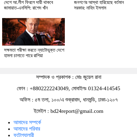
দেশে আ.লীগ ফিরলে দায়ী থাকবে
জনগণের আস্থা হারিয়েছে বর্তমান
জামায়াত-এনসিপি: রাশেদ খাঁন
সরকার: নাহিদ ইসলাম
সক্ষমতা পরীক্ষা করতে ন্যাটোভুক্ত দেশে
হামলা চালাতে পারে রাশিয়া
সম্পাদক ও প্রকাশক : মোঃ জুয়েল রানা
ফোন : +8802222243049, মোবাইলঃ 01324-414545
অফিস : ৫ম তলা, ১০০/এ শুক্রাবাদ, ধানমন্ডি, ঢাকা-১২০৭
ইমেইল :
bd24report@gmail.com
আমাদের সম্পর্কে
আমাদের পরিবার
ফটোগ্যালারী