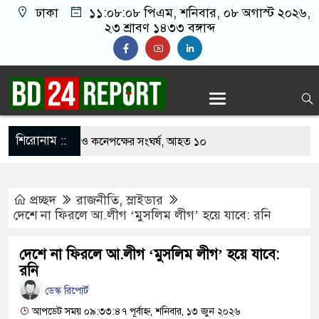
ঢাকা
১১:০৮:০৯ পিএম
, শনিবার, ০৮ অগাস্ট ২০২৬,
২৩ শ্রাবণ ১৪৩৩ বঙ্গাব্দ
শিরোনাম ::
খাবার নিয়ে বর ও কনেপক্ষের সংঘর্ষ, আহত ১০
ারির টিকিটে ৩০ লাখ টাকা পাচ্ছেন কৃষক হানিফ
প্রচ্ছদ
রাজনীতি
,
স্লাইডার
 শঙ্কায় দেশজুড়ে পুলিশের সতর্কতা জারি
দেশে না ফিরলে আ.লীগ ‘মুসলিম লীগ’ হয়ে যাবে: রনি
স্তোরাঁয় আ.লীগের গোপন বৈঠক থেকে গ্রেপ্তার ৬
দেশে না ফিরলে আ.লীগ ‘মুসলিম লীগ’ হয়ে যাবে:
েকে যুবদল সভাপতি আটক, ভিডিও ভাইরাল
রনি
ডেস্ক রিপোর্ট
 ফিরলে দায়ী থাকবে জামায়াত-এনসিপি: রাশেদ খাঁন
আপডেট সময় ০৯:৩৩:৪৭ পূর্বাহ্ন, শনিবার, ১৩ জুন ২০২৬