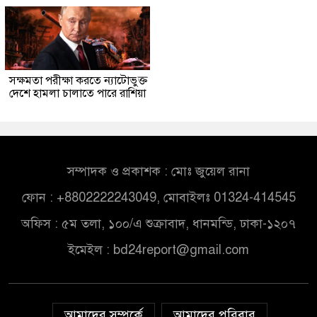
সক্ষমতা পরীক্ষা করতে ন্যাটোভুক্ত
দেশে হামলা চালাতে পারে রাশিয়া
সম্পাদক ও প্রকাশক : মোঃ জুয়েল রানা
ফোন : +8802222243049, মোবাইলঃ 01324-414545
অফিস : ৫ম তলা, ১০০/এ শুক্রাবাদ, ধানমন্ডি, ঢাকা-১২০৭
ইমেইল :
bd24report@gmail.com
আমাদের সম্পর্কে
আমাদের পরিবার