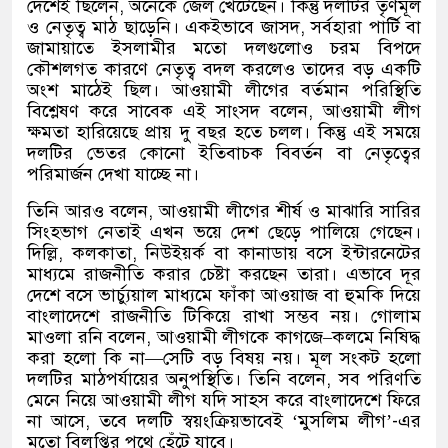
দেশেই ছিলেন
,
অনেকে জেল খেটেছেন। কিন্তু দলটির তৃণমূল
ও নেতৃত্ব মাঠ ছাড়েনি। একইভাবে জাসদ
,
সর্বহারা পার্টি বা
জামায়াতে ইসলামীর মতো দলগুলোও চরম বিপদে
কৌশলগত কারণে নেতৃত্ব বদল করলেও তাদের বড় একটি
অংশ মাঠেই ছিল। আওয়ামী লীগের বর্তমান পরিস্থিতি
বিশ্লেষণ করে সাবেক এই সাংসদ বলেন
,
আওয়ামী লীগ
ক্ষমতা হারিয়েছে প্রায় দু বছর হতে চলল। কিন্তু এই সময়ে
দলটির ভেতর কোনো ইতিবাচক বিবর্তন বা নেতৃত্বের
পরিমার্জন দেখা যাচ্ছে না।
তিনি আরও বলেন
,
আওয়ামী লীগের শীর্ষ ও মাঝারি সারির
সিংহভাগ নেতাই এখন ভয়ে দেশ ছেড়ে পালিয়ে গেছেন।
দিল্লি
,
কলকাতা
,
নিউইয়র্ক বা কানাডায় বসে ইন্টারনেটের
মাধ্যমে রাজনীতি করার চেষ্টা করছেন তারা। এভাবে দূর
দেশে বসে ভার্চ্যুয়াল মাধ্যমে ফাঁকা আওয়াজ বা হুমকি দিয়ে
বাংলাদেশে রাজনীতি টিকিয়ে রাখা সম্ভব নয়। গোলাম
মাওলা রনি বলেন
,
আওয়ামী লীগকে কাগজে
–
কলমে নিষিদ্ধ
করা হলো কি না
—
সেটি বড় বিষয় নয়। মূল সংকট হলো
দলটির মাঠপর্যায়ের অনুপস্থিতি। তিনি বলেন
,
সব পরিণতি
মেনে নিয়ে আওয়ামী লীগ যদি সাহস করে বাংলাদেশে ফিরে
না আসে
,
তবে দলটি স্বয়ংক্রিয়ভাবেই
‘
মুসলিম লীগ
’-
এর
মতো বিলুপ্তির পথে হেঁটে যাবে।