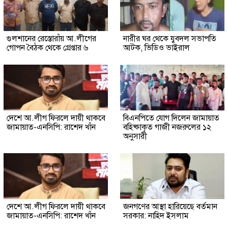
গুলশানের রেস্তোরাঁয় আ.লীগের
নারীর ঘর থেকে যুবদল সভাপতি
গোপন বৈঠক থেকে গ্রেপ্তার ৬
আটক, ভিডিও ভাইরাল
দেশে আ.লীগ ফিরলে দায়ী থাকবে
বিএনপিতে যোগ দিলেন জামায়াত
জামায়াত-এনসিপি: রাশেদ খাঁন
বহিষ্কাকৃত গাজী নজরুলের ১২
অনুসারী
দেশে আ.লীগ ফিরলে দায়ী থাকবে
জনগণের আস্থা হারিয়েছে বর্তমান
জামায়াত-এনসিপি: রাশেদ খাঁন
সরকার: নাহিদ ইসলাম