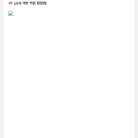
োগ দিলেন জামায়াত বহিষ্কাকৃত গাজী নজরুলের ১২
১৪৩ বার পড়া হয়েছে
 ফিরলে দায়ী থাকবে জামায়াত-এনসিপি: রাশেদ খাঁন
থা হারিয়েছে বর্তমান সরকার: নাহিদ ইসলাম
ক্ষা করতে ন্যাটোভুক্ত দেশে হামলা চালাতে পারে রাশিয়া