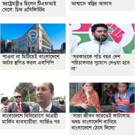
স্বরাষ্ট্রমন্ত্রীও ছিলেন টিএফআই
আশ্বাসে স্বস্তির আভাস
সেলে: চিফ প্রসিকিউটর
পাওনা না মিটিয়েই বাংলাদেশে
‘সরকারকে পাঁচ বছর দেশ
অর্ডার স্থগিত করল এলপিপি
পরিচালনার সুযোগ দেওয়া হবে
না’
বাংলাদেশে বিনিয়োগে আগ্রহী
‘সারা জীবন ভারতেই কাটালাম,
মার্কিন ব্যবসায়ীরা: সার্জিও গর
অথচ বাংলাদেশি বানিয়ে
বাংলাদেশে ঠেলে দিলো’