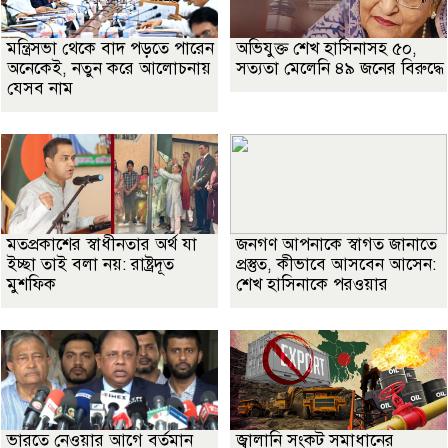
মন্ত্রিসভা থেকে বাদ পড়তে পারেন
অভিযুক্ত শেখ হাসিনাসহ ৫০,
অনেকেই, নতুন করে আলোচনায়
সত্যতা মেলেনি ৪৯ জনের বিরুদ্ধে
যেসব নাম
মতপ্রকাশের স্বাধীনতার অর্থ যা
জনগণ আপনাকে স্বাগত জানাতে
ইচ্ছা তাই বলা নয়: রাষ্ট্রদূত
প্রস্তুত, কীভাবে আসবেন আসেন:
মুশফিক
শেখ হাসিনাকে পরওয়ার
ভারতে নেওয়ার আগে বর্তমান
জ্বালানি সংকট সমাধানের