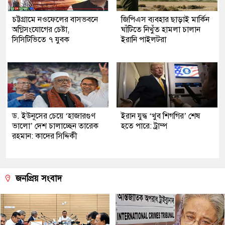
চট্টগ্রামে নওফেলের বাসভবনে
জিপিএস ব্যবহার ছাড়াই মার্কিন
অগ্নিসংযোগের চেষ্টা,
ঘাঁটিতে নিখুঁত হামলা চালান
সিসিটিভিতে ৭ যুবক
ইরানি পাইলটরা
ড. ইউনূসের চেয়ে ‘হাজারগুণ
ইরান যুদ্ধ ‘খুব শিগগির’ শেষ
ভালো’ দেশ চালাচ্ছেন তারেক
হতে পারে: ট্রাম্প
রহমান: কাদের সিদ্দিকী
জনপ্রিয় সংবাদ