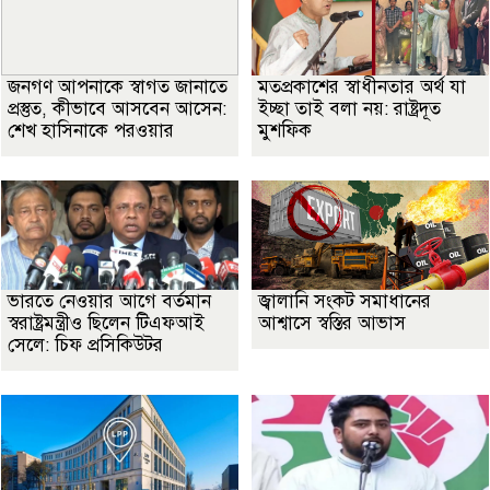
জনগণ আপনাকে স্বাগত জানাতে
মতপ্রকাশের স্বাধীনতার অর্থ যা
প্রস্তুত, কীভাবে আসবেন আসেন:
ইচ্ছা তাই বলা নয়: রাষ্ট্রদূত
শেখ হাসিনাকে পরওয়ার
মুশফিক
ভারতে নেওয়ার আগে বর্তমান
জ্বালানি সংকট সমাধানের
স্বরাষ্ট্রমন্ত্রীও ছিলেন টিএফআই
আশ্বাসে স্বস্তির আভাস
সেলে: চিফ প্রসিকিউটর