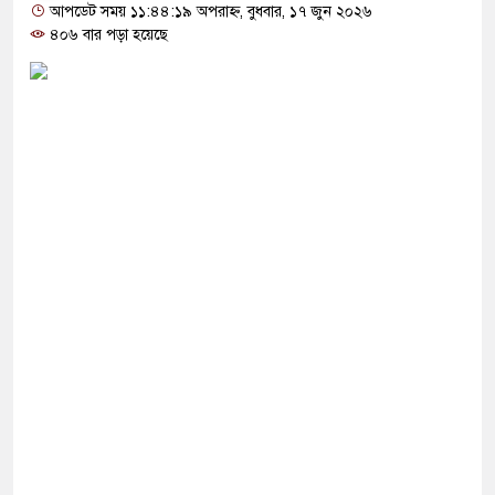
মাতলামি, বিএনপি নেতা গ্রেপ্তার
আপডেট সময় ১১:৪৪:১৯ অপরাহ্ন, বুধবার, ১৭ জুন ২০২৬
৪০৬ বার পড়া হয়েছে
 ওপর মার শুরু হয়েছে কেবল, আসল মার তো শুরুই
মানো ২ লাখ টাকা খেলো ইঁদুর-উইপোকা, নিঃস্ব কৃষক
জেই চাঁদাবাজি করলে বন্ধ করবেন কীভাবে-প্রশ্ন জামায়াত
ৈধ’, মুসলিম দেশগুলোকে তাদের বিরুদ্ধে ঐক্যবদ্ধ
নের প্রতিরক্ষামন্ত্রী
ারা জীবন বাজি রেখে বাংলাদেশকে নতুন করে স্বাধীন
্ত্রী