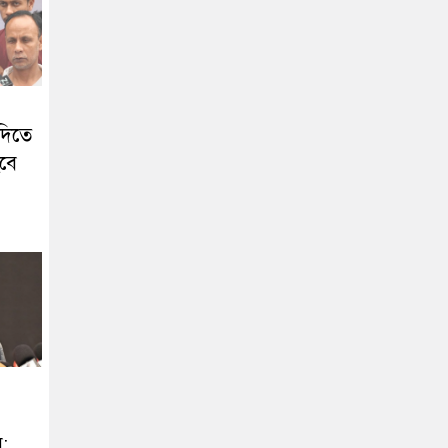
দিতে
বে
: