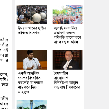
ইমরান খানের মুক্তির
জুলাই সনদ নিয়ে
দাবিতে বিক্ষোভ
প্রতারণা করলে
পরিণতি ভালো হবে
কঠোর
না: ফয়জুল করিম
 গভীর
ের এই
েওয়া
ারক ও
একটি আদর্শিক
বৈষম্যহীন
বলেন
,
গ্রুপের বিরোধিতা
বাংলাদেশ
য়নি।
করলেই আপনাকে
বিনির্মাণের আহ্বান
ন হতে
নাই করে দিবে:
ভারপ্রাপ্ত স্পিকারের
মাহফুজ
 গভীর
ত আরব
গ এবং