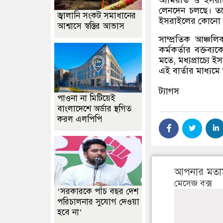
লেনদেন চলছে। তব
জ্বালানি সংকট সমাধানের
ইসরাইলের কোনো ফাঁ
আশ্বাসে স্বস্তির আভাস
সাম্প্রতিক আঞ্চ
কর্মকর্তার বক্তব্
মতে
,
মধ্যপ্রাচ্যে
এই বার্তার মাধ্যম
ট্যাগস
পাওনা না মিটিয়েই
বাংলাদেশে অর্ডার স্থগিত
করল এলপিপি
আপনার মতা
মেসেজ বক্স
‘সরকারকে পাঁচ বছর দেশ
পরিচালনার সুযোগ দেওয়া
হবে না’