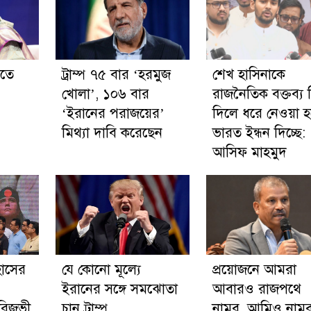
রতে
ট্রাম্প ৭৫ বার ‘হরমুজ
শেখ হাসিনাকে
খোলা’, ১০৬ বার
রাজনৈতিক বক্তব্য 
‘ইরানের পরাজয়ের’
দিলে ধরে নেওয়া হ
মিথ্যা দাবি করেছেন
ভারত ইন্ধন দিচ্ছে:
আসিফ মাহমুদ
হাসের
যে কোনো মূল্যে
প্রয়োজনে আমরা
ইরানের সঙ্গে সমঝোতা
আবারও রাজপথে
 রিজভী
চান ট্রাম্প
নামব, আমিও নামব