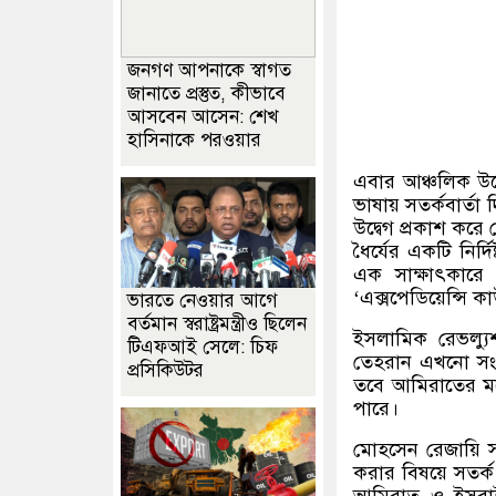
জনগণ আপনাকে স্বাগত
জানাতে প্রস্তুত, কীভাবে
আসবেন আসেন: শেখ
হাসিনাকে পরওয়ার
এবার আঞ্চলিক উত
ভাষায় সতর্কবার্তা
উদ্বেগ প্রকাশ করে 
ধৈর্যের একটি নির্দ
এক সাক্ষাৎকারে 
‘
এক্সপেডিয়েন্সি কা
ভারতে নেওয়ার আগে
বর্তমান স্বরাষ্ট্রমন্ত্রীও ছিলেন
ইসলামিক রেভল্যুশ
টিএফআই সেলে: চিফ
তেহরান এখনো সংযু
প্রসিকিউটর
তবে আমিরাতের ম
পারে।
মোহসেন রেজায়ি 
করার বিষয়ে সতর্
আমিরাত ও ইসরাইল