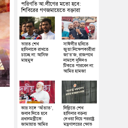
পরিণতি আ.লীগের মতো হবে:
শিবিরের গণজমায়েতে বক্তারা
ভারত শেখ
সাঈদীর ছবিতে
হাসিনাকে রাখতে
জুতা নিক্ষেপকারীরা
চাচ্ছে না: আসিফ
জা’র’জ, রাজপথে
মাহমুদ
নামলে দুদিনও
টিকতে পারবেন না:
আমির হামজা
কার সঙ্গে ‘আঁতাত’,
দিল্লিতে শেখ
জবাব দিতে হবে
হাসিনার বক্তব্য
প্রধানমন্ত্রীকে:
দেওয়া নিয়ে পররাষ্ট্র
জামায়াত আমির
মন্ত্রণালয়ের ক্ষোভ