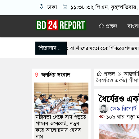
ঢাকা
১১:৩৮:৩৩ পিএম
, বৃহস্পতিবার
প্রচ্ছদ
বাংল
শিরোনাম ::
ামলালে বিএনপির পরিণতি আ.লীগের মতো হবে: শিবিরের গণজমায়েতে বক্তারা
ুতা নিক্ষেপকারীরা জা’র’জ, রাজপথে নামলে দুদিনও টিকতে পারবেন না: আমি
প্রচ্ছদ
আন্তর্জ
জনপ্রিয় সংবাদ
ার বক্তব্য দেওয়া নিয়ে পররাষ্ট্র মন্ত্রণালয়ের ক্ষোভ
ইমরান খানের মুক্তির দ
ধৈর্যেরও একটা সীমা
্রুপের বিরোধিতা করলেই আপনাকে নাই করে দিবে: মাহফুজ
বৈষম্যহীন বাং
ধৈর্যেরও এক
র অভিযোগে কুবির ১১ শিক্ষকের সম্পৃক্ততা, তদন্তে ৪ সদস্যের কমিটি
ডেস্ক রিপোর্ট
১০৯ বার পড়া হ
মন্ত্রিসভা থেকে বাদ পড়তে
পারেন অনেকেই, নতুন
করে আলোচনায় যেসব
নাম