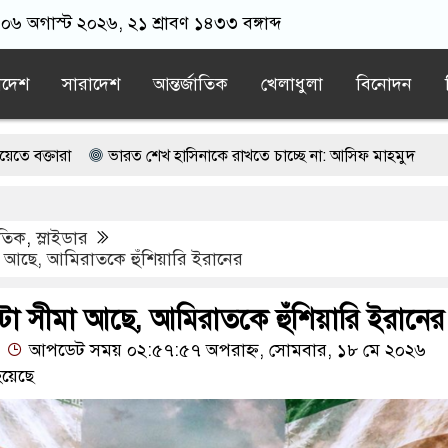
, ০৬ অগাস্ট ২০২৬, ২১ শ্রাবণ ১৪৩৩ বঙ্গাব্দ
াদেশ
সারাদেশ
আন্তর্জাতিক
খেলাধুলা
বিনোদন
ভারত শেখ হাসিনাকে রাখতে চাচ্ছে না: আসিফ মাহমুদ
র হামজা
কার সঙ্গে ‘আঁতাত’, জবাব দিতে হবে প্রধানমন্ত্রীকে: জামায়াত আ
াতিক
,
স্লাইডার
াবিতে বিক্ষোভ
জুলাই সনদ নিয়ে প্রতারণা করলে পরিণতি ভালো হবে না:
 আছে, আমিরাতকে হুঁশিয়ারি ইরানের
লাদেশ বিনির্মাণের আহ্বান ভারপ্রাপ্ত স্পিকারের
টা সীমা আছে, আমিরাতকে হুঁশিয়ারি ইরানের
আপডেট সময় ০২:৫৭:৫৭ অপরাহ্ন, সোমবার, ১৮ মে ২০২৬
য়েছে