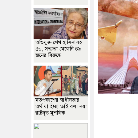
অভিযুক্ত শেখ হাসিনাসহ
৫০, সত্যতা মেলেনি ৪৯
জনের বিরুদ্ধে
মতপ্রকাশের স্বাধীনতার
অর্থ যা ইচ্ছা তাই বলা নয়:
রাষ্ট্রদূত মুশফিক