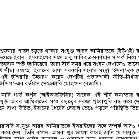
্তেজনার পারদ চড়তে থাকায় সংযুক্ত আরব আমিরাতকে
(
ইউএই
)
 দিয়েছে ইরান। ইসরাইলের সঙ্গে আবু ধাবির ক্রমবর্ধমান সম্পর্ক নিয়ে
তেহরান স্পষ্ট জানিয়েছে
,
তারা দীর্ঘ সময় ধরে সংযম দেখালেও তাদ
িষ্ট সীমা রয়েছে। ইরানের আধা
–
সরকারি সংবাদ সংস্থা
‘
ইসনা
’-
কে দ
এই হুঁশিয়ারি উচ্চারণ করেন দেশটির প্রভাবশালী নীতি
–
নির্ধ
উন্সিল
’-
এর বর্তমান সেক্রেটারি মোহসেন রেজায়ি।
নারি গার্ড কর্পস
(
আইআরজিসির
)
সাবেক এই শীর্ষ কমান্ডার 
ক্ত আরব আমিরাতের সঙ্গে বন্ধুত্বের দরজা পুরোপুরি বন্ধ করে দে
নে রাখা উচিত
,
ইরানের ধৈর্যের দেয়াল ভেঙে পড়লে পরিস্থিতি ভিন্
সরাসরি সংযুক্ত আরব আমিরাতকে ইসরাইলের সঙ্গে সম্পর্ক আরও
ক করে দেন। তিনি বলেন
,
আমরা খুব ভালো করেই জানি যে সংযুক্
ের মধ্যে পর্দার আড়ালে ও প্রকাশ্যে নানা ধরনের যোগাযো