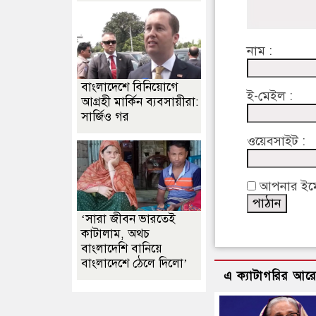
নাম :
বাংলাদেশে বিনিয়োগে
ই-মেইল :
আগ্রহী মার্কিন ব্যবসায়ীরা:
সার্জিও গর
ওয়েবসাইট :
আপনার ইমেইল
‘সারা জীবন ভারতেই
কাটালাম, অথচ
বাংলাদেশি বানিয়ে
বাংলাদেশে ঠেলে দিলো’
এ ক্যাটাগরির আর