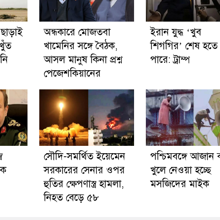
 ছাড়াই
অন্ধকারে মোজতবা
ইরান যুদ্ধ ‘খুব
খুঁত
খামেনির সঙ্গে বৈঠক,
শিগগির’ শেষ হতে
নি
আসল মানুষ কিনা প্রশ্ন
পারে: ট্রাম্প
পেজেশকিয়ানের
ব
সৌদি-সমর্থিত ইয়েমেন
পশ্চিমবঙ্গে আজান ব
িক
সরকারের সেনার ওপর
খুলে নেওয়া হচ্ছে
হুতির ক্ষেপণাস্ত্র হামলা,
মসজিদের মাইক
নিহত বেড়ে ৫৮