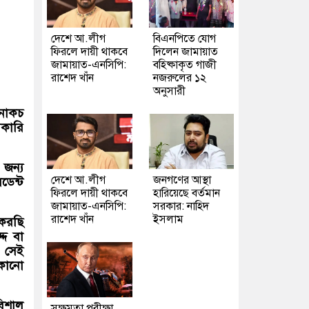
দেশে আ.লীগ
বিএনপিতে যোগ
ফিরলে দায়ী থাকবে
দিলেন জামায়াত
জামায়াত-এনসিপি:
বহিষ্কাকৃত গাজী
রাশেদ খাঁন
নজরুলের ১২
অনুসারী
 নাকচ
রকারি
 জন্য
দেশে আ.লীগ
জনগণের আস্থা
ডেন্ট
ফিরলে দায়ী থাকবে
হারিয়েছে বর্তমান
জামায়াত-এনসিপি:
সরকার: নাহিদ
রাশেদ খাঁন
ইসলাম
 করছি
্দ বা
র সেই
 কোনো
বিশাল
সক্ষমতা পরীক্ষা