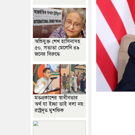
অভিযুক্ত শেখ হাসিনাসহ
৫০, সত্যতা মেলেনি ৪৯
জনের বিরুদ্ধে
মতপ্রকাশের স্বাধীনতার
অর্থ যা ইচ্ছা তাই বলা নয়:
রাষ্ট্রদূত মুশফিক