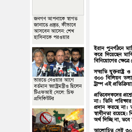
জনগণ আপনাকে স্বাগত
জানাতে প্রস্তুত, কীভাবে
আসবেন আসেন: শেখ
হাসিনাকে পরওয়ার
ইরান পুনর্গঠনে মার
করে দিয়েছেন মার্ক
বিনিয়োগের ক্ষেত্র
সম্প্রতি যুক্তরাষ্
৩০০ বিলিয়ন ডলার
ভারতে নেওয়ার আগে
ট্রাম্প এই প্রতিক্রি
বর্তমান স্বরাষ্ট্রমন্ত্রীও ছিলেন
টিএফআই সেলে: চিফ
প্রতিবেদকদের প্রশ্
প্রসিকিউটর
না। তিনি পরিষ্কা
প্রদান করছে না।
স্বাধীনতা রয়েছে। 
অর্থ দিচ্ছি না, ত
আলোচিত সেই ৩০০ 