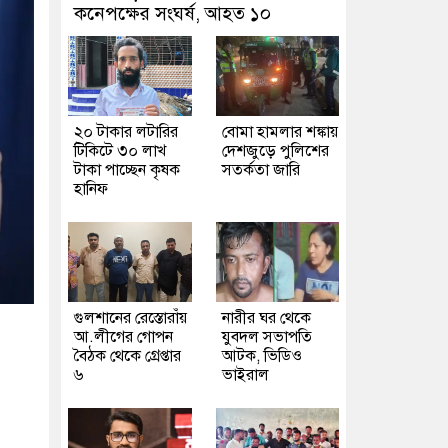
কনেপক্ষের সংঘর্ষ, আহত ১০
২০ টাকার লটারির
বোমা হামলার শঙ্কায়
টিকিটে ৩০ লাখ
দেশজুড়ে পুলিশের
টাকা পাচ্ছেন কৃষক
সতর্কতা জারি
হানিফ
গুলশানের রেস্তোরাঁয়
নারীর ঘর থেকে
আ.লীগের গোপন
যুবদল সভাপতি
বৈঠক থেকে গ্রেপ্তার
আটক, ভিডিও
৬
ভাইরাল