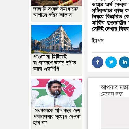
অঙ্কের অর্থ কেবল
জ্বালানি সংকট সমাধানের
সঠিকভাবে কাজ করা
আশ্বাসে স্বস্তির আভাস
বিষয়ে বিস্তারিত ক
মার্কিন যুক্তরাষ্
সেটিই দেখার বিষয়
ট্যাগস
পাওনা না মিটিয়েই
বাংলাদেশে অর্ডার স্থগিত
করল এলপিপি
আপনার মতা
মেসেজ বক্স
‘সরকারকে পাঁচ বছর দেশ
পরিচালনার সুযোগ দেওয়া
হবে না’