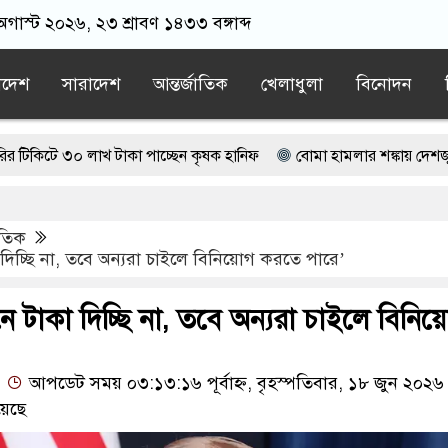
গাস্ট ২০২৬, ২৩ শ্রাবণ ১৪৩৩ বঙ্গাব্দ
াদেশ
সারাদেশ
আন্তর্জাতিক
খেলাধুলা
বিনোদন
 লাখ টাকা পাচ্ছেন কৃষক হানিফ
বোমা হামলার শঙ্কায় দেশজুড়ে পুলিশের
াপতি আটক, ভিডিও ভাইরাল
াতিক
জামায়াত বহিষ্কাকৃত গাজী নজরুলের ১২ অনুসারী
দিচ্ছি না, তবে অন্যরা চাইলে বিনিয়োগ করতে পারে’
ছে বর্তমান সরকার: নাহিদ ইসলাম
 টাকা দিচ্ছি না, তবে অন্যরা চাইলে বিনি
আপডেট সময় ০৩:১৩:১৬ পূর্বাহ্ন, বৃহস্পতিবার, ১৮ জুন ২০২৬
য়েছে