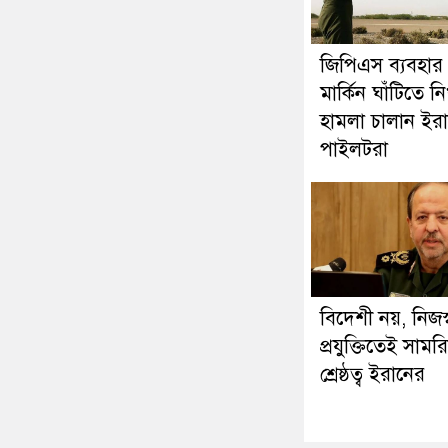
জিপিএস ব্যবহার
মার্কিন ঘাঁটিতে নি
হামলা চালান ইরা
পাইলটরা
বিদেশী নয়, নিজস্
প্রযুক্তিতেই সামর
শ্রেষ্ঠত্ব ইরানের