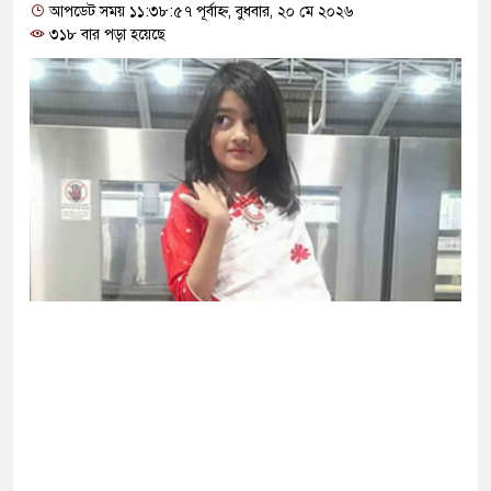
ক্ষা করতে ন্যাটোভুক্ত দেশে হামলা চালাতে পারে রাশিয়া
আপডেট সময় ১১:৩৮:৫৭ পূর্বাহ্ন, বুধবার, ২০ মে ২০২৬
৩১৮ বার পড়া হয়েছে
্ট সার্কিটে আগুনে ঘর পুড়ে ছাই, অক্ষত পবিত্র কোরআন
াসানের মাথায় বোতল ছুঁড়লো কে, ভিডিওতে কী আছে?
ের অভিযোগে জাবি ছাত্রদলের যুগ্ম আহ্বায়ককে কারণ
িপির মব সৃষ্টির সুযোগ নিতে পারে আওয়ামী লীগ: