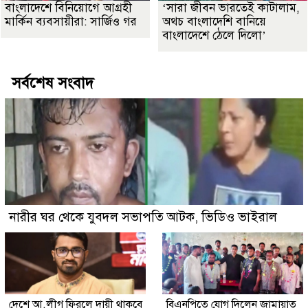
বাংলাদেশে বিনিয়োগে আগ্রহী
‘সারা জীবন ভারতেই কাটালাম,
মার্কিন ব্যবসায়ীরা: সার্জিও গর
অথচ বাংলাদেশি বানিয়ে
বাংলাদেশে ঠেলে দিলো’
সর্বশেষ সংবাদ
নারীর ঘর থেকে যুবদল সভাপতি আটক, ভিডিও ভাইরাল
দেশে আ.লীগ ফিরলে দায়ী থাকবে
বিএনপিতে যোগ দিলেন জামায়াত