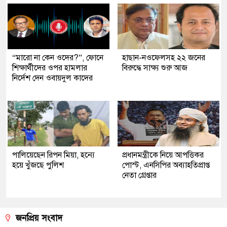
“মারো না কেন ওদের?”, ফোনে
হাছান-নওফেলসহ ২২ জনের
শিক্ষার্থীদের ওপর হামলার
বিরুদ্ধে সাক্ষ্য শুরু আজ
নির্দেশ দেন ওবায়দুল কাদের
পালিয়েছেন রিপন মিয়া, হন্যে
প্রধানমন্ত্রীকে নিয়ে আপত্তিকর
হয়ে খুঁজছে পুলিশ
পোস্ট, এনসিপির অব্যাহতিপ্রাপ্ত
নেতা গ্রেপ্তার
জনপ্রিয় সংবাদ