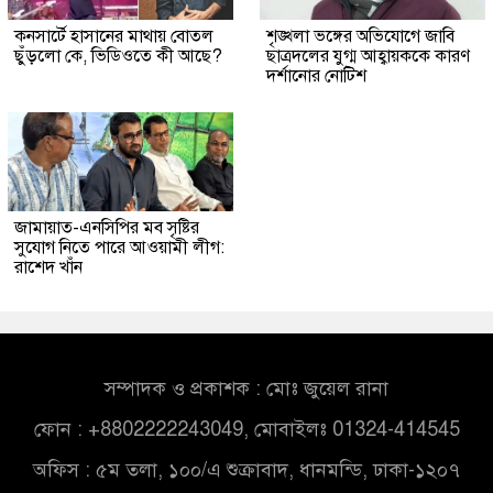
কনসার্টে হাসানের মাথায় বোতল
শৃঙ্খলা ভঙ্গের অভিযোগে জাবি
ছুঁড়লো কে, ভিডিওতে কী আছে?
ছাত্রদলের যুগ্ম আহ্বায়ককে কারণ
দর্শানোর নোটিশ
জামায়াত-এনসিপির মব সৃষ্টির
সুযোগ নিতে পারে আওয়ামী লীগ:
রাশেদ খাঁন
সম্পাদক ও প্রকাশক : মোঃ জুয়েল রানা
ফোন : +8802222243049, মোবাইলঃ 01324-414545
অফিস : ৫ম তলা, ১০০/এ শুক্রাবাদ, ধানমন্ডি, ঢাকা-১২০৭