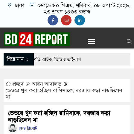
ঢাকা
০৬:১৮:৪১ পিএম
, শনিবার, ০৮ অগাস্ট ২০২৬,
২৩ শ্রাবণ ১৪৩৩ বঙ্গাব্দ
শিরোনাম ::
েকে যুবদল সভাপতি আটক, ভিডিও ভাইরাল
 ফিরলে দায়ী থাকবে জামায়াত-এনসিপি: রাশেদ খাঁন
প্রচ্ছদ
আইন আদালত
োগ দিলেন জামায়াত বহিষ্কাকৃত গাজী নজরুলের ১২
ভেতরে খুন করা হচ্ছিল রামিসাকে, দরজায় কড়া নাড়ছিলেন
মা
 ফিরলে দায়ী থাকবে জামায়াত-এনসিপি: রাশেদ খাঁন
ভেতরে খুন করা হচ্ছিল রামিসাকে, দরজায় কড়া
নাড়ছিলেন মা
া হারিয়েছে বর্তমান সরকার: নাহিদ ইসলাম
ডেস্ক রিপোর্ট