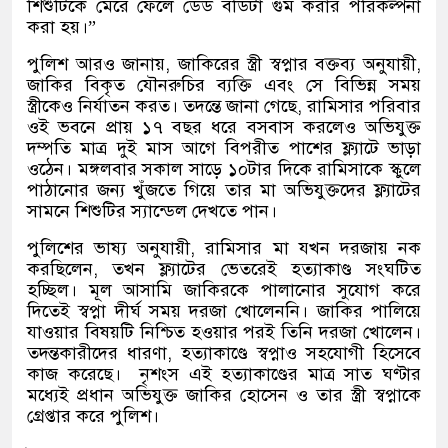
শিশুটিকে মেরে ফেলে ডেড বডিটা গুম করার পরিকল্পনা
করা হয়।
”
পুলিশ আরও জানায়
,
জাকিরের স্ত্রী স্বপ্নার বক্তব্য অনুযায়ী
,
জাকির বিকৃত যৌনরুচির ব্যক্তি এবং সে বিভিন্ন সময়
স্ত্রীকেও নির্যাতন করত। তদন্তে জানা গেছে
,
রামিসার পরিবার
ওই ভবনে প্রায় ১৭ বছর ধরে বসবাস করলেও অভিযুক্ত
দম্পতি মাত্র দুই মাস আগে বিপরীত পাশের ফ্ল্যাটে ভাড়া
ওঠেন। মঙ্গলবার সকাল সাড়ে ১০টার দিকে রামিসাকে স্কুলে
পাঠানোর জন্য খুঁজতে গিয়ে তার মা অভিযুক্তদের ফ্ল্যাটের
সামনে শিশুটির স্যান্ডেল দেখতে পান।
পুলিশের ভাষ্য অনুযায়ী
,
রামিসার মা যখন দরজায় নক
করছিলেন
,
তখন ফ্ল্যাটের ভেতরেই হত্যাকাণ্ড সংঘটিত
হচ্ছিল। মূল আসামি জাকিরকে পালানোর সুযোগ করে
দিতেই স্বপ্না দীর্ঘ সময় দরজা খোলেননি। জাকির পালিয়ে
যাওয়ার বিষয়টি নিশ্চিত হওয়ার পরই তিনি দরজা খোলেন।
তদন্তকারীদের ধারণা
,
হত্যাকাণ্ডে স্বপ্নাও সহযোগী হিসেবে
কাজ করেছে।
নৃশংস এই হত্যাকাণ্ডের মাত্র সাত ঘণ্টার
মধ্যেই প্রধান অভিযুক্ত জাকির হোসেন ও তার স্ত্রী স্বপ্নাকে
গ্রেপ্তার করে পুলিশ।