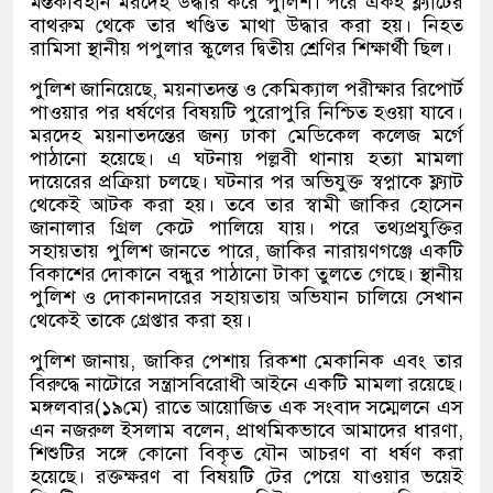
মস্তকবিহীন মরদেহ উদ্ধার করে পুলিশ। পরে একই ফ্ল্যাটের
বাথরুম থেকে তার খণ্ডিত মাথা উদ্ধার করা হয়। নিহত
রামিসা স্থানীয় পপুলার স্কুলের দ্বিতীয় শ্রেণির শিক্ষার্থী ছিল।
পুলিশ জানিয়েছে
,
ময়নাতদন্ত ও কেমিক্যাল পরীক্ষার রিপোর্ট
পাওয়ার পর ধর্ষণের বিষয়টি পুরোপুরি নিশ্চিত হওয়া যাবে।
মরদেহ ময়নাতদন্তের জন্য ঢাকা মেডিকেল কলেজ মর্গে
পাঠানো হয়েছে। এ ঘটনায় পল্লবী থানায় হত্যা মামলা
দায়েরের প্রক্রিয়া চলছে। ঘটনার পর অভিযুক্ত স্বপ্নাকে ফ্ল্যাট
থেকেই আটক করা হয়। তবে তার স্বামী জাকির হোসেন
জানালার গ্রিল কেটে পালিয়ে যায়। পরে তথ্যপ্রযুক্তির
সহায়তায় পুলিশ জানতে পারে
,
জাকির নারায়ণগঞ্জে একটি
বিকাশের দোকানে বন্ধুর পাঠানো টাকা তুলতে গেছে। স্থানীয়
পুলিশ ও দোকানদারের সহায়তায় অভিযান চালিয়ে সেখান
থেকেই তাকে গ্রেপ্তার করা হয়।
পুলিশ জানায়
,
জাকির পেশায় রিকশা মেকানিক এবং তার
বিরুদ্ধে নাটোরে সন্ত্রাসবিরোধী আইনে একটি মামলা রয়েছে।
মঙ্গলবার
(
১৯মে
)
রাতে আয়োজিত এক সংবাদ সম্মেলনে এস
এন নজরুল ইসলাম বলেন
,
প্রাথমিকভাবে আমাদের ধারণা
,
শিশুটির সঙ্গে কোনো বিকৃত যৌন আচরণ বা ধর্ষণ করা
হয়েছে। রক্তক্ষরণ বা বিষয়টি টের পেয়ে যাওয়ার ভয়েই