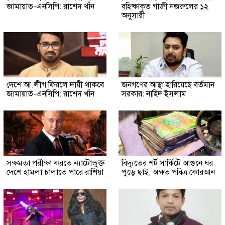
জামায়াত-এনসিপি: রাশেদ খাঁন
বহিষ্কাকৃত গাজী নজরুলের ১২
অনুসারী
দেশে আ.লীগ ফিরলে দায়ী থাকবে
জনগণের আস্থা হারিয়েছে বর্তমান
জামায়াত-এনসিপি: রাশেদ খাঁন
সরকার: নাহিদ ইসলাম
সক্ষমতা পরীক্ষা করতে ন্যাটোভুক্ত
বিদ্যুতের শর্ট সার্কিটে আগুনে ঘর
দেশে হামলা চালাতে পারে রাশিয়া
পুড়ে ছাই, অক্ষত পবিত্র কোরআন