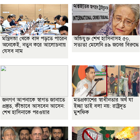
মন্ত্রিসভা থেকে বাদ পড়তে পারেন
অভিযুক্ত শেখ হাসিনাসহ ৫০,
অনেকেই, নতুন করে আলোচনায়
সত্যতা মেলেনি ৪৯ জনের বিরুদ্ধে
যেসব নাম
জনগণ আপনাকে স্বাগত জানাতে
মতপ্রকাশের স্বাধীনতার অর্থ যা
প্রস্তুত, কীভাবে আসবেন আসেন:
ইচ্ছা তাই বলা নয়: রাষ্ট্রদূত
শেখ হাসিনাকে পরওয়ার
মুশফিক