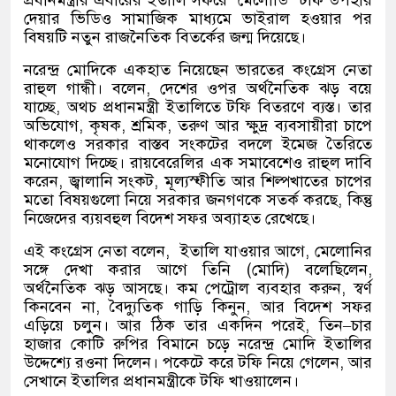
দেয়ার ভিডিও সামাজিক মাধ্যমে ভাইরাল হওয়ার পর
বিষয়টি নতুন রাজনৈতিক বিতর্কের জন্ম দিয়েছে।
নরেন্দ্র মোদিকে একহাত নিয়েছেন ভারতের কংগ্রেস নেতা
রাহুল গান্ধী। বলেন
,
দেশের ওপর অর্থনৈতিক ঝড় বয়ে
যাচ্ছে
,
অথচ প্রধানমন্ত্রী ইতালিতে টফি বিতরণে ব্যস্ত। তার
অভিযোগ
,
কৃষক
,
শ্রমিক
,
তরুণ আর ক্ষুদ্র ব্যবসায়ীরা চাপে
থাকলেও সরকার বাস্তব সংকটের বদলে ইমেজ তৈরিতে
মনোযোগ দিচ্ছে। রায়বেরেলির এক সমাবেশেও রাহুল দাবি
করেন
,
জ্বালানি সংকট
,
মূল্যস্ফীতি আর শিল্পখাতের চাপের
মতো বিষয়গুলো নিয়ে সরকার জনগণকে সতর্ক করছে
,
কিন্তু
নিজেদের ব্যয়বহুল বিদেশ সফর অব্যাহত রেখেছে।
এই কংগ্রেস নেতা বলেন
,
ইতালি যাওয়ার আগে
,
মেলোনির
সঙ্গে দেখা করার আগে তিনি
(
মোদি
)
বলেছিলেন
,
অর্থনৈতিক ঝড় আসছে। কম পেট্রোল ব্যবহার করুন
,
স্বর্ণ
কিনবেন না
,
বৈদ্যুতিক গাড়ি কিনুন
,
আর বিদেশ সফর
এড়িয়ে চলুন। আর ঠিক তার একদিন পরেই
,
তিন
–
চার
হাজার কোটি রুপির বিমানে চড়ে নরেন্দ্র মোদি ইতালির
উদ্দেশ্যে রওনা দিলেন। পকেটে করে টফি নিয়ে গেলেন
,
আর
সেখানে ইতালির প্রধানমন্ত্রীকে টফি খাওয়ালেন।