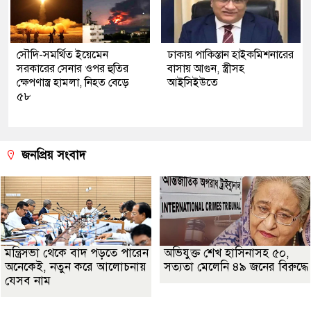
সৌদি-সমর্থিত ইয়েমেন
ঢাকায় পাকিস্তান হাইকমিশনারের
সরকারের সেনার ওপর হুতির
বাসায় আগুন, স্ত্রীসহ
ক্ষেপণাস্ত্র হামলা, নিহত বেড়ে
আইসিইউতে
৫৮
জনপ্রিয় সংবাদ
মন্ত্রিসভা থেকে বাদ পড়তে পারেন
অভিযুক্ত শেখ হাসিনাসহ ৫০,
অনেকেই, নতুন করে আলোচনায়
সত্যতা মেলেনি ৪৯ জনের বিরুদ্ধে
যেসব নাম