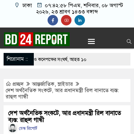
ঢাকা
০৭:৪২:৫৯ পিএম
, শনিবার, ০৮ অগাস্ট ২০২৬,
২৩ শ্রাবণ ১৪৩৩ বঙ্গাব্দ
শিরোনাম ::
খাবার নিয়ে বর ও কনেপক্ষের সংঘর্ষ, আহত ১০
ারির টিকিটে ৩০ লাখ টাকা পাচ্ছেন কৃষক হানিফ
প্রচ্ছদ
আন্তর্জাতিক
,
স্লাইডার
 শঙ্কায় দেশজুড়ে পুলিশের সতর্কতা জারি
দেশ অর্থনৈতিক সংকটে, আর প্রধানমন্ত্রী রিল বানাতে ব্যস্ত:
রাহুল গান্ধী
স্তোরাঁয় আ.লীগের গোপন বৈঠক থেকে গ্রেপ্তার ৬
েকে যুবদল সভাপতি আটক, ভিডিও ভাইরাল
দেশ অর্থনৈতিক সংকটে, আর প্রধানমন্ত্রী রিল বানাতে
ব্যস্ত: রাহুল গান্ধী
 ফিরলে দায়ী থাকবে জামায়াত-এনসিপি: রাশেদ খাঁন
ডেস্ক রিপোর্ট