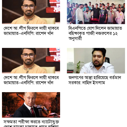
দেশে আ.লীগ ফিরলে দায়ী থাকবে
বিএনপিতে যোগ দিলেন জামায়াত
জামায়াত-এনসিপি: রাশেদ খাঁন
বহিষ্কাকৃত গাজী নজরুলের ১২
অনুসারী
দেশে আ.লীগ ফিরলে দায়ী থাকবে
জনগণের আস্থা হারিয়েছে বর্তমান
জামায়াত-এনসিপি: রাশেদ খাঁন
সরকার: নাহিদ ইসলাম
সক্ষমতা পরীক্ষা করতে ন্যাটোভুক্ত
দেশে হামলা চালাতে পারে রাশিয়া