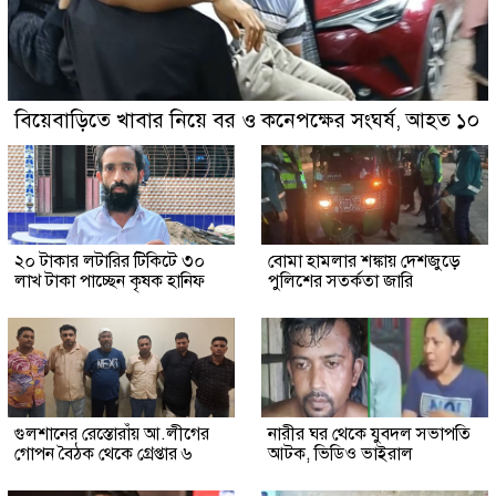
বিয়েবাড়িতে খাবার নিয়ে বর ও কনেপক্ষের সংঘর্ষ, আহত ১০
২০ টাকার লটারির টিকিটে ৩০
বোমা হামলার শঙ্কায় দেশজুড়ে
লাখ টাকা পাচ্ছেন কৃষক হানিফ
পুলিশের সতর্কতা জারি
গুলশানের রেস্তোরাঁয় আ.লীগের
নারীর ঘর থেকে যুবদল সভাপতি
গোপন বৈঠক থেকে গ্রেপ্তার ৬
আটক, ভিডিও ভাইরাল