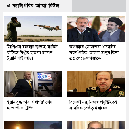
এ ক্যাটাগরির আরো নিউজ
জিপিএস ব্যবহার ছাড়াই মার্কিন
অন্ধকারে মোজতবা খামেনির
ঘাঁটিতে নিখুঁত হামলা চালান
সঙ্গে বৈঠক, আসল মানুষ কিনা
ইরানি পাইলটরা
প্রশ্ন পেজেশকিয়ানের
ইরান যুদ্ধ ‘খুব শিগগির’ শেষ
বিদেশী নয়, নিজস্ব প্রযুক্তিতেই
হতে পারে: ট্রাম্প
সামরিক শ্রেষ্ঠত্ব ইরানের