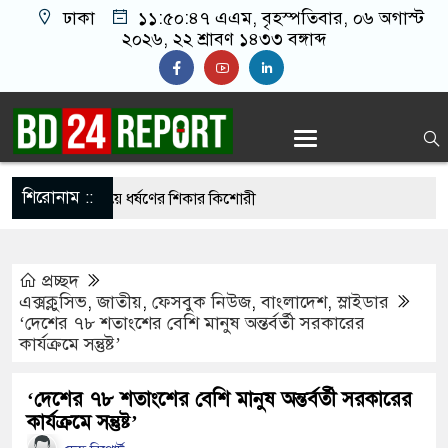
ঢাকা
১১:৫০:৪৮ এএম
, বৃহস্পতিবার, ০৬ অগাস্ট
২০২৬, ২২ শ্রাবণ ১৪৩৩ বঙ্গাব্দ
শিরোনাম ::
 দেখা করতে গিয়ে ধর্ষণের শিকার কিশোরী
 বিএনপির ৬ নেতা
প্রচ্ছদ
গঞ্জে ফ্যামিলি কার্ড দেবেন প্রধানমন্ত্রী
এক্সক্লুসিভ
,
জাতীয়
,
ফেসবুক নিউজ
,
বাংলাদেশ
,
স্লাইডার
‘দেশের ৭৮ শতাংশের বেশি মানুষ অন্তর্বর্তী সরকারের
 নতুন বাহিনী, খসড়া আইন প্রকাশ
কার্যক্রমে সন্তুষ্ট’
ইয়ে পুলিশকে পিটিয়ে র’ক্তা’ক্ত করা হয়েছে, সে দৃশ্য
‘দেশের ৭৮ শতাংশের বেশি মানুষ অন্তর্বর্তী সরকারের
কার্যক্রমে সন্তুষ্ট’