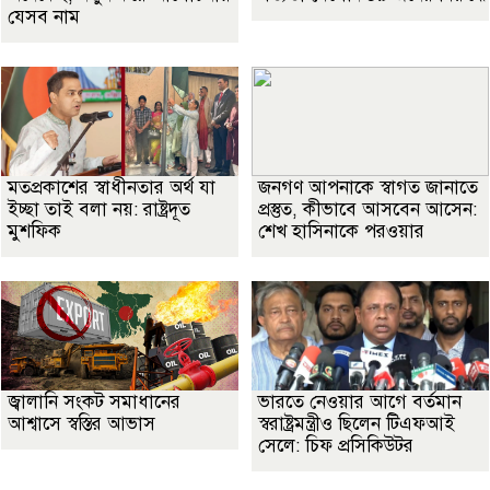
যেসব নাম
মতপ্রকাশের স্বাধীনতার অর্থ যা
জনগণ আপনাকে স্বাগত জানাতে
ইচ্ছা তাই বলা নয়: রাষ্ট্রদূত
প্রস্তুত, কীভাবে আসবেন আসেন:
মুশফিক
শেখ হাসিনাকে পরওয়ার
জ্বালানি সংকট সমাধানের
ভারতে নেওয়ার আগে বর্তমান
আশ্বাসে স্বস্তির আভাস
স্বরাষ্ট্রমন্ত্রীও ছিলেন টিএফআই
সেলে: চিফ প্রসিকিউটর