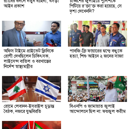
র‍্যাবের বদলে নতুন বাহিনী, খসড়া
চব্বিশের জুলাইয়ে পুলিশকে
আইন প্রকাশ
পিটিয়ে র’ক্তা’ক্ত করা হয়েছে, সে
দৃশ্য দেখেননি?
অফিস টাইমে প্রাইভেট ক্লিনিকে
পাবজি-ফ্রি ফায়ারের দ্বন্দ্বে বন্ধুকে
রোগী দেখছিলেন চিকিৎসক,
হত্যা, শিশু আইনে ২ জনের সাজা
লাইসেন্স বাতিল ও বরখাস্তের
নির্দেশ স্বাস্থ্যমন্ত্রীর
রোমে লেবানন-ইসরাইল চূড়ান্ত
বিএনপি ও জামায়াত জুলাই
বৈঠক, নজরে যুদ্ধবিরতি
আন্দোলনে ছিল না: ফয়জুল করীম