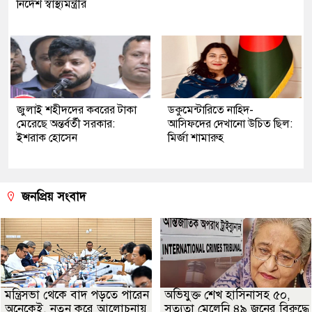
নির্দেশ স্বাস্থ্যমন্ত্রীর
জুলাই শহীদদের কবরের টাকা
ডকুমেন্টারিতে নাহিদ-
মেরেছে অন্তর্বর্তী সরকার:
আসিফদের দেখানো উচিত ছিল:
ইশরাক হোসেন
মির্জা শামারুহ
জনপ্রিয় সংবাদ
মন্ত্রিসভা থেকে বাদ পড়তে পারেন
অভিযুক্ত শেখ হাসিনাসহ ৫০,
অনেকেই, নতুন করে আলোচনায়
সত্যতা মেলেনি ৪৯ জনের বিরুদ্ধে