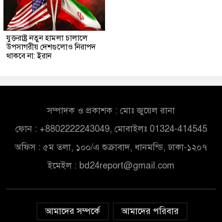
যুক্তরাষ্ট্র নতুন হামলা চালালে
উপসাগরীয় দেশগুলোও নিরাপদ
থাকবে না: ইরান
সম্পাদক ও প্রকাশক : মোঃ জুয়েল রানা
ফোন : +8802222243049, মোবাইলঃ 01324-414545
অফিস : ৫ম তলা, ১০০/এ শুক্রাবাদ, ধানমন্ডি, ঢাকা-১২০৭
ইমেইল :
bd24report@gmail.com
আমাদের সম্পর্কে
আমাদের পরিবার