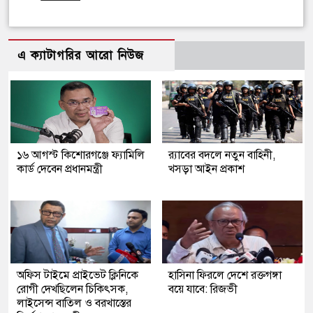
এ ক্যাটাগরির আরো নিউজ
১৬ আগস্ট কিশোরগঞ্জে ফ্যামিলি
র‍্যাবের বদলে নতুন বাহিনী,
কার্ড দেবেন প্রধানমন্ত্রী
খসড়া আইন প্রকাশ
অফিস টাইমে প্রাইভেট ক্লিনিকে
হাসিনা ফিরলে দেশে রক্তগঙ্গা
রোগী দেখছিলেন চিকিৎসক,
বয়ে যাবে: রিজভী
লাইসেন্স বাতিল ও বরখাস্তের