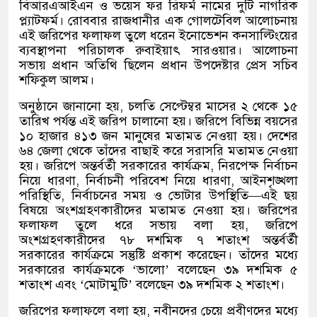
বিআরএআইএন ও ভয়েস ফর রিফর্ম নামের দুটি নাগরিক
প্ল্যাটফর্ম। রোববার রাজধানীর এক গোলটেবিল আলোচনায়
এই জরিপের ফলাফল তুলে ধরেন ইনোভেশন কনসাল্টিংয়ের
ব্যবস্থাপনা পরিচালক রুবাইয়াৎ সারওয়ার। আলোচনা
সভায় প্রধান অতিথি ছিলেন প্রধান উপদেষ্টার প্রেস সচিব
শফিকুল আলম।
অনুষ্ঠানে জানানো হয়, চলতি সেপ্টেম্বর মাসের ২ থেকে ১৫
তারিখ পর্যন্ত এই জরিপ চালানো হয়। জরিপে বিভিন্ন বয়সের
১০ হাজার ৪১৩ জন মানুষের মতামত নেওয়া হয়। দেশের
৬৪ জেলা থেকে তাঁদের বাছাই করে সরাসরি মতামত নেওয়া
হয়। জরিপে অন্তর্বর্তী সরকারের কার্যক্রম, নিরপেক্ষ নির্বাচন
নিয়ে ধারণা, নির্বাচনী পরিবেশ নিয়ে ধারণা, আইনশৃঙ্খলা
পরিস্থিতি, নির্বাচনের সময় ও ভোটার উপস্থিতি—এই ছয়
বিষয়ে অংশগ্রহণকারীদের মতামত নেওয়া হয়। জরিপের
ফলাফল তুলে ধরে সভায় বলা হয়, জরিপে
অংশগ্রহণকারীদের ৭৮ দশমিক ৭ শতাংশ অন্তর্বর্তী
সরকারের কার্যক্রমে সন্তুষ্টি প্রকাশ করেছেন। তাঁদের মধ্যে
সরকারের কার্যক্রমকে ‘ভালো’ বলেছেন ৩৯ দশমিক ৫
শতাংশ এবং ‘মোটামুটি’ বলেছেন ৩৯ দশমিক ২ শতাংশ।
জরিপের ফলাফলে বলা হয়, নবীনদের চেয়ে প্রবীণদের মধ্যে