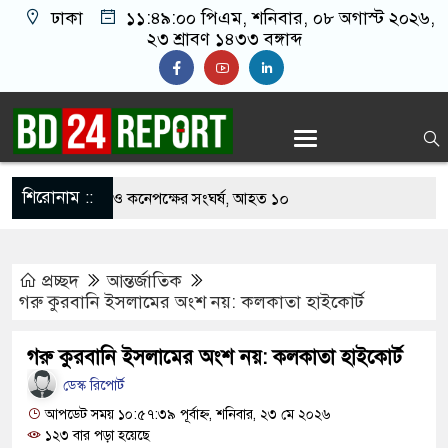
ঢাকা
১১:৪৯:০১ পিএম
, শনিবার, ০৮ অগাস্ট ২০২৬,
২৩ শ্রাবণ ১৪৩৩ বঙ্গাব্দ
শিরোনাম ::
খাবার নিয়ে বর ও কনেপক্ষের সংঘর্ষ, আহত ১০
ারির টিকিটে ৩০ লাখ টাকা পাচ্ছেন কৃষক হানিফ
প্রচ্ছদ
আন্তর্জাতিক
 শঙ্কায় দেশজুড়ে পুলিশের সতর্কতা জারি
গরু কুরবানি ইসলামের অংশ নয়: কলকাতা হাইকোর্ট
স্তোরাঁয় আ.লীগের গোপন বৈঠক থেকে গ্রেপ্তার ৬
গরু কুরবানি ইসলামের অংশ নয়: কলকাতা হাইকোর্ট
েকে যুবদল সভাপতি আটক, ভিডিও ভাইরাল
ডেস্ক রিপোর্ট
 ফিরলে দায়ী থাকবে জামায়াত-এনসিপি: রাশেদ খাঁন
আপডেট সময় ১০:৫৭:৩৯ পূর্বাহ্ন, শনিবার, ২৩ মে ২০২৬
১২৩ বার পড়া হয়েছে