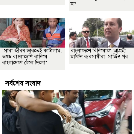
না’
‘সারা জীবন ভারতেই কাটালাম,
বাংলাদেশে বিনিয়োগে আগ্রহী
অথচ বাংলাদেশি বানিয়ে
মার্কিন ব্যবসায়ীরা: সার্জিও গর
বাংলাদেশে ঠেলে দিলো’
সর্বশেষ সংবাদ