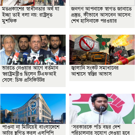
মতপ্রকাশের স্বাধীনতার অর্থ যা
জনগণ আপনাকে স্বাগত জানাতে
ইচ্ছা তাই বলা নয়: রাষ্ট্রদূত
প্রস্তুত, কীভাবে আসবেন আসেন:
মুশফিক
শেখ হাসিনাকে পরওয়ার
ভারতে নেওয়ার আগে বর্তমান
জ্বালানি সংকট সমাধানের
স্বরাষ্ট্রমন্ত্রীও ছিলেন টিএফআই
আশ্বাসে স্বস্তির আভাস
সেলে: চিফ প্রসিকিউটর
পাওনা না মিটিয়েই বাংলাদেশে
‘সরকারকে পাঁচ বছর দেশ
অর্ডার স্থগিত করল এলপিপি
পরিচালনার সুযোগ দেওয়া হবে