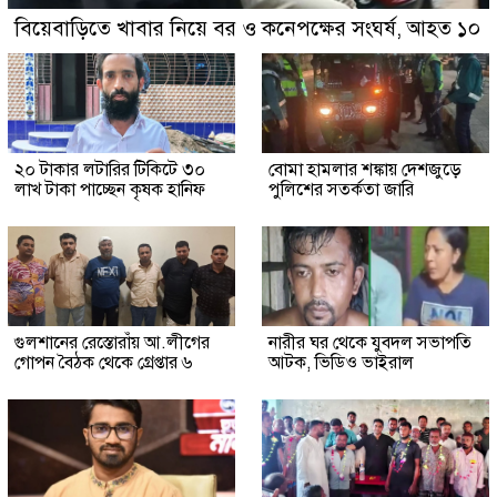
বিয়েবাড়িতে খাবার নিয়ে বর ও কনেপক্ষের সংঘর্ষ, আহত ১০
২০ টাকার লটারির টিকিটে ৩০
বোমা হামলার শঙ্কায় দেশজুড়ে
লাখ টাকা পাচ্ছেন কৃষক হানিফ
পুলিশের সতর্কতা জারি
গুলশানের রেস্তোরাঁয় আ.লীগের
নারীর ঘর থেকে যুবদল সভাপতি
গোপন বৈঠক থেকে গ্রেপ্তার ৬
আটক, ভিডিও ভাইরাল