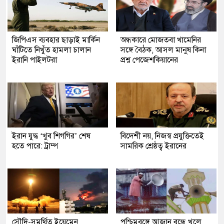
জিপিএস ব্যবহার ছাড়াই মার্কিন
অন্ধকারে মোজতবা খামেনির
ঘাঁটিতে নিখুঁত হামলা চালান
সঙ্গে বৈঠক, আসল মানুষ কিনা
ইরানি পাইলটরা
প্রশ্ন পেজেশকিয়ানের
ইরান যুদ্ধ ‘খুব শিগগির’ শেষ
বিদেশী নয়, নিজস্ব প্রযুক্তিতেই
হতে পারে: ট্রাম্প
সামরিক শ্রেষ্ঠত্ব ইরানের
সৌদি-সমর্থিত ইয়েমেন
পশ্চিমবঙ্গে আজান বন্ধে খুলে