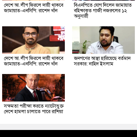
দেশে আ.লীগ ফিরলে দায়ী থাকবে
বিএনপিতে যোগ দিলেন জামায়াত
জামায়াত-এনসিপি: রাশেদ খাঁন
বহিষ্কাকৃত গাজী নজরুলের ১২
অনুসারী
দেশে আ.লীগ ফিরলে দায়ী থাকবে
জনগণের আস্থা হারিয়েছে বর্তমান
জামায়াত-এনসিপি: রাশেদ খাঁন
সরকার: নাহিদ ইসলাম
সক্ষমতা পরীক্ষা করতে ন্যাটোভুক্ত
দেশে হামলা চালাতে পারে রাশিয়া