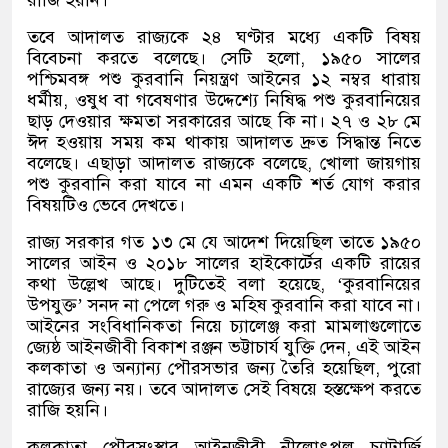
রাজি হয়নি।
তবে আদালত রাজ্যকে ২৪ ঘণ্টার মধ্যে একটি বিষয়
বিবেচনা করতে বলেছে। সেটি হলো
,
১৯৫০ সালের
পশ্চিমবঙ্গ পশু কুরবানি নিয়ন্ত্রণ আইনের ১২ নম্বর ধারায়
ধর্মীয়
,
ওষুধ বা গবেষণার উদ্দেশ্যে নিষিদ্ধ পশু কুরবানিয়ের
ছাড় দেওয়ার ক্ষমতা সরকারের আছে কি না। ২৭ ও ২৮ মে
ঈদ হওয়ায় সময় কম থাকায় আদালত দ্রুত সিদ্ধান্ত নিতে
বলেছে। এছাড়া আদালত রাজ্যকে বলেছে
,
খোলা জায়গায়
পশু কুরবানি করা যাবে না এমন একটি শর্ত যোগ করার
বিষয়টিও ভেবে দেখতে।
রাজ্য সরকার গত ১৩ মে যে আদেশ দিয়েছিল তাতে ১৯৫০
সালের আইন ও ২০১৮ সালের হাইকোর্টের একটি রায়ের
কথা উল্লেখ আছে। দুটিতেই বলা হয়েছে
, ‘
কুরবানিয়ের
উপযুক্ত
’
সনদ না পেলে গরু ও মহিষ কুরবানি করা যাবে না।
আইনের সংবিধানিকতা নিয়ে চ্যালেঞ্জ করা মামলাগুলোতে
জ্যেষ্ঠ আইনজীবী বিকাশ রঞ্জন ভট্টাচার্য যুক্তি দেন
,
এই আইন
কলকাতা ও অন্যান্য পৌরসভার জন্য তৈরি হয়েছিল
,
পুরো
রাজ্যের জন্য নয়। তবে আদালত সেই বিষয়ে হস্তক্ষেপ করতে
রাজি হয়নি।
কলকাতা পৌরসংস্থার আইনজীবী নীলোৎপল চ্যাটার্জি