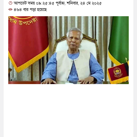
াটওয়ারীর বি’রু’দ্ধে এবার নতুন অভি/যোগ
আপডেট সময় ০৯:২৫:৪৫ পূর্বাহ্ন, শনিবার, ২৪ মে ২০২৫
৪৬৪ বার পড়া হয়েছে
ী দল হাসিনার ভাষায় কথা বলছে: মির্জা ফখরুল
য় প্রধানমন্ত্রী
র অভিনয় ছেড়ে দিয়েছেন হাসান মাসুদ
 সার্জনকে বদলি , দুই ঘণ্টায় সিদ্ধান্ত প্রত্যাহার