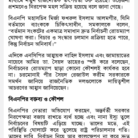
মাধ্যমে নতুন রাজনৈতিক তৎপরতা শুরু হয়েছে। উত্তেজনা
প্রশমনেও নিরপেক্ষ মহল সক্রিয় হয়েছে বলে জানা গেছে।
বিএনপি মহাসচিব মির্জা ফখরুল ইসলাম আলমগীর, যিনি
বর্তমানে ব্যাংককে চিকিৎসাধীন, সমকালকে বলেন,
“বর্তমান সংকটের একমাত্র সমাধান দ্রুত নির্বাচনী রোডম্যাপ
ঘোষণা করা। বিচার ও সংস্কার চলমান প্রক্রিয়া হতে পারে,
কিন্তু নির্বাচন অনিবার্য।”
এদিকে এনসিপির আহ্বায়ক নাহিদ ইসলাম এবং জামায়াতের
নায়েবে আমির ডা. সৈয়দ তাহেরও স্পষ্ট করে বলেছেন,
নির্বাচনের রোডম্যাপ ছাড়া কোনো কৌশলই কার্যকর হবে
না। চরমোনাই পীর সৈয়দ রেজাউল করীম সরকারকে
সমর্থন জানিয়ে রাজনৈতিক দলগুলোকে দায়িত্বশীল
আচরণের আহ্বান জানিয়েছেন।
বিএনপির বক্তব্য ও কৌশল
বিএনপির নেতারা অভিযোগ করছেন, অন্তর্বর্তী সরকার
নিরপেক্ষতা বজায় রাখতে ব্যর্থ হচ্ছে এবং নানা ইস্যু তুলে
নির্বাচনের বিষয়টি এড়িয়ে যাচ্ছে। তাদের মতে, এই
পরিস্থিতি ঘোলাটে করে তুলেছে রাষ্ট্র পরিচালনার গতি।
তাদের দাবি, নির্বাচন নিয়ে আর কালক্ষেপণ না করে দ্রুত