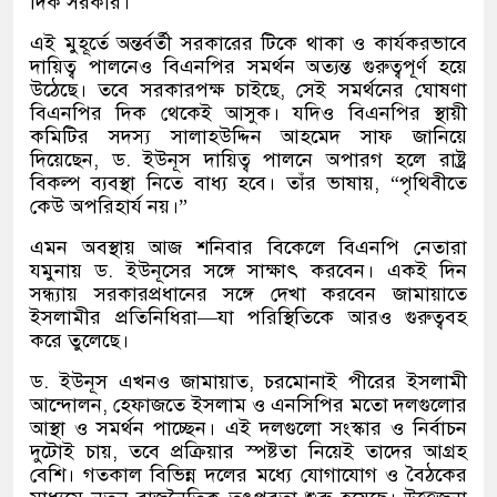
দিক সরকার।
এই মুহূর্তে অন্তর্বর্তী সরকারের টিকে থাকা ও কার্যকরভাবে
দায়িত্ব পালনেও বিএনপির সমর্থন অত্যন্ত গুরুত্বপূর্ণ হয়ে
উঠেছে। তবে সরকারপক্ষ চাইছে, সেই সমর্থনের ঘোষণা
বিএনপির দিক থেকেই আসুক। যদিও বিএনপির স্থায়ী
কমিটির সদস্য সালাহউদ্দিন আহমেদ সাফ জানিয়ে
দিয়েছেন, ড. ইউনূস দায়িত্ব পালনে অপারগ হলে রাষ্ট্র
বিকল্প ব্যবস্থা নিতে বাধ্য হবে। তাঁর ভাষায়, “পৃথিবীতে
কেউ অপরিহার্য নয়।”
এমন অবস্থায় আজ শনিবার বিকেলে বিএনপি নেতারা
যমুনায় ড. ইউনূসের সঙ্গে সাক্ষাৎ করবেন। একই দিন
সন্ধ্যায় সরকারপ্রধানের সঙ্গে দেখা করবেন জামায়াতে
ইসলামীর প্রতিনিধিরা—যা পরিস্থিতিকে আরও গুরুত্ববহ
করে তুলেছে।
ড. ইউনূস এখনও জামায়াত, চরমোনাই পীরের ইসলামী
আন্দোলন, হেফাজতে ইসলাম ও এনসিপির মতো দলগুলোর
আস্থা ও সমর্থন পাচ্ছেন। এই দলগুলো সংস্কার ও নির্বাচন
দুটোই চায়, তবে প্রক্রিয়ার স্পষ্টতা নিয়েই তাদের আগ্রহ
বেশি। গতকাল বিভিন্ন দলের মধ্যে যোগাযোগ ও বৈঠকের