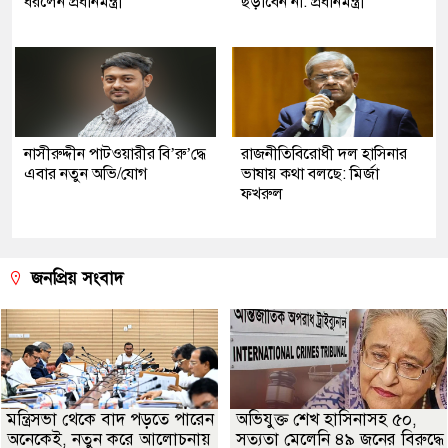
ধরলেন প্রধানমন্ত্রী
ছড়াবেন না: প্রধানমন্ত্রী
নাসীরুদ্দীন পাটওয়ারীর বি’রু’দ্ধে
রাজনীতিবিরোধী দল হাসিনার
এবার নতুন অভি/যোগ
ভাষায় কথা বলছে: মির্জা
ফখরুল
জনপ্রিয় সংবাদ
মন্ত্রিসভা থেকে বাদ পড়তে পারেন
অভিযুক্ত শেখ হাসিনাসহ ৫০,
অনেকেই, নতুন করে আলোচনায়
সত্যতা মেলেনি ৪৯ জনের বিরুদ্ধে