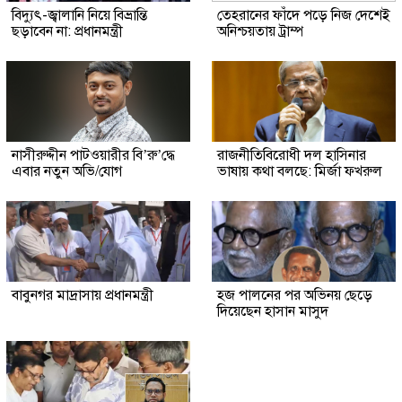
বিদ্যুৎ-জ্বালানি নিয়ে বিভ্রান্তি
তেহরানের ফাঁদে পড়ে নিজ দেশেই
ছড়াবেন না: প্রধানমন্ত্রী
অনিশ্চয়তায় ট্রাম্প
নাসীরুদ্দীন পাটওয়ারীর বি’রু’দ্ধে
রাজনীতিবিরোধী দল হাসিনার
এবার নতুন অভি/যোগ
ভাষায় কথা বলছে: মির্জা ফখরুল
বাবুনগর মাদ্রাসায় প্রধানমন্ত্রী
হজ পালনের পর অভিনয় ছেড়ে
দিয়েছেন হাসান মাসুদ