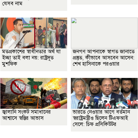
যেসব নাম
মতপ্রকাশের স্বাধীনতার অর্থ যা
জনগণ আপনাকে স্বাগত জানাতে
ইচ্ছা তাই বলা নয়: রাষ্ট্রদূত
প্রস্তুত, কীভাবে আসবেন আসেন:
মুশফিক
শেখ হাসিনাকে পরওয়ার
জ্বালানি সংকট সমাধানের
ভারতে নেওয়ার আগে বর্তমান
আশ্বাসে স্বস্তির আভাস
স্বরাষ্ট্রমন্ত্রীও ছিলেন টিএফআই
সেলে: চিফ প্রসিকিউটর