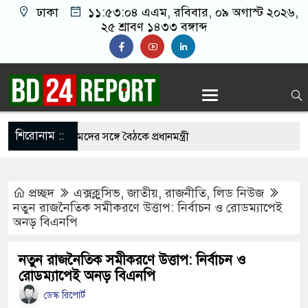
ঢাকা
১১:৫৩:০৫ এএম
, রবিবার, ০৯ অগাস্ট ২০২৬,
২৫ শ্রাবণ ১৪৩৩ বঙ্গাব্দ
শিরোনাম ::
সায় শীর্ষ আলেমদের সঙ্গে বৈঠকে প্রধানমন্ত্রী
সাহস থাকলে দেশে ফিরে আইনের মুখোমুখি হবেন:
প্রচ্ছদ
এক্সক্লুসিভ
,
জাতীয়
,
রাজনীতি
,
লিড নিউজ
ী
নতুন রাজনৈতিক সমীকরণে উত্তাপ: নির্বাচন ও রোডম্যাপেই
অনড় বিএনপি
ে বুকে জড়িয়ে ধরলেন প্রধানমন্ত্রী
 নিয়ে বিভ্রান্তি ছড়াবেন না: প্রধানমন্ত্রী
নতুন রাজনৈতিক সমীকরণে উত্তাপ: নির্বাচন ও
রোডম্যাপেই অনড় বিএনপি
ে পড়ে নিজ দেশেই অনিশ্চয়তায় ট্রাম্প
ডেস্ক রিপোর্ট