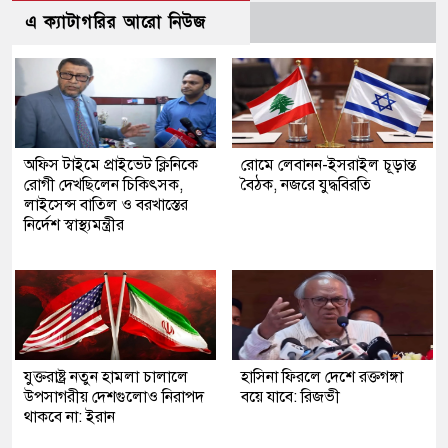
এ ক্যাটাগরির আরো নিউজ
অফিস টাইমে প্রাইভেট ক্লিনিকে
রোমে লেবানন-ইসরাইল চূড়ান্ত
রোগী দেখছিলেন চিকিৎসক,
বৈঠক, নজরে যুদ্ধবিরতি
লাইসেন্স বাতিল ও বরখাস্তের
নির্দেশ স্বাস্থ্যমন্ত্রীর
যুক্তরাষ্ট্র নতুন হামলা চালালে
হাসিনা ফিরলে দেশে রক্তগঙ্গা
উপসাগরীয় দেশগুলোও নিরাপদ
বয়ে যাবে: রিজভী
থাকবে না: ইরান