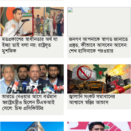
মতপ্রকাশের স্বাধীনতার অর্থ যা
জনগণ আপনাকে স্বাগত জানাতে
ইচ্ছা তাই বলা নয়: রাষ্ট্রদূত
প্রস্তুত, কীভাবে আসবেন আসেন:
মুশফিক
শেখ হাসিনাকে পরওয়ার
ভারতে নেওয়ার আগে বর্তমান
জ্বালানি সংকট সমাধানের
স্বরাষ্ট্রমন্ত্রীও ছিলেন টিএফআই
আশ্বাসে স্বস্তির আভাস
সেলে: চিফ প্রসিকিউটর