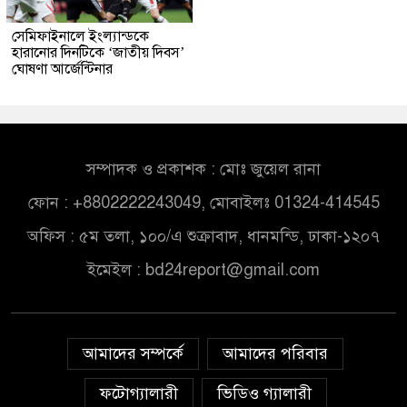
সেমিফাইনালে ইংল্যান্ডকে
হারানোর দিনটিকে ‘জাতীয় দিবস’
ঘোষণা আর্জেন্টিনার
সম্পাদক ও প্রকাশক : মোঃ জুয়েল রানা
ফোন : +8802222243049, মোবাইলঃ 01324-414545
অফিস : ৫ম তলা, ১০০/এ শুক্রাবাদ, ধানমন্ডি, ঢাকা-১২০৭
ইমেইল :
bd24report@gmail.com
আমাদের সম্পর্কে
আমাদের পরিবার
ফটোগ্যালারী
ভিডিও গ্যালারী