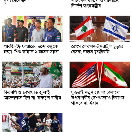
দৃশ্য দেখেননি?
লাইসেন্স বাতিল ও বরখাস্তের
নির্দেশ স্বাস্থ্যমন্ত্রীর
পাবজি-ফ্রি ফায়ারের দ্বন্দ্বে বন্ধুকে
রোমে লেবানন-ইসরাইল চূড়ান্ত
হত্যা, শিশু আইনে ২ জনের সাজা
বৈঠক, নজরে যুদ্ধবিরতি
বিএনপি ও জামায়াত জুলাই
যুক্তরাষ্ট্র নতুন হামলা চালালে
আন্দোলনে ছিল না: ফয়জুল করীম
উপসাগরীয় দেশগুলোও নিরাপদ
থাকবে না: ইরান