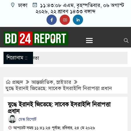
ঢাকা
১১:৪৩:০৯ এএম
, বৃহস্পতিবার, ০৬ অগাস্ট
২০২৬, ২২ শ্রাবণ ১৪৩৩ বঙ্গাব্দ
শিরোনাম ::
ন বিএনপির ৬ নেতা
োরগঞ্জে ফ্যামিলি কার্ড দেবেন প্রধানমন্ত্রী
প্রচ্ছদ
আন্তর্জাতিক
,
স্লাইডার
লে নতুন বাহিনী, খসড়া আইন প্রকাশ
যুদ্ধে ইরানই জিতেছে: সাবেক ইসরাইলি নিরাপত্তা প্রধান
লাইয়ে পুলিশকে পিটিয়ে র’ক্তা’ক্ত করা হয়েছে, সে দৃশ্য
যুদ্ধে ইরানই জিতেছে: সাবেক ইসরাইলি নিরাপত্তা
প্রধান
ডেস্ক রিপোর্ট
 প্রাইভেট ক্লিনিকে রোগী দেখছিলেন চিকিৎসক,
আপডেট সময় ১১:৪১:২৪ পূর্বাহ্ন, রবিবার, ২৪ মে ২০২৬