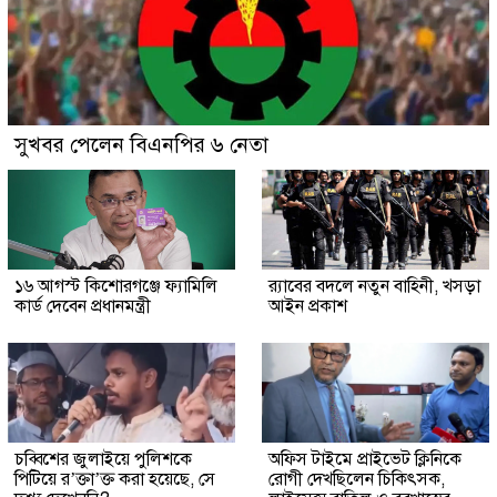
সুখবর পেলেন বিএনপির ৬ নেতা
১৬ আগস্ট কিশোরগঞ্জে ফ্যামিলি
র‍্যাবের বদলে নতুন বাহিনী, খসড়া
কার্ড দেবেন প্রধানমন্ত্রী
আইন প্রকাশ
চব্বিশের জুলাইয়ে পুলিশকে
অফিস টাইমে প্রাইভেট ক্লিনিকে
পিটিয়ে র’ক্তা’ক্ত করা হয়েছে, সে
রোগী দেখছিলেন চিকিৎসক,