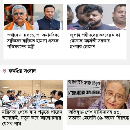
ওখানে যা চলছে, তা অমানবিক:
জুলাই শহীদদের কবরের টাকা
সাকিবের বাড়িতে হামলা প্রসঙ্গে
মেরেছে অন্তর্বর্তী সরকার:
পশ্চিমবঙ্গের মন্ত্রী
ইশরাক হোসেন
জনপ্রিয় সংবাদ
মন্ত্রিসভা থেকে বাদ পড়তে পারেন
অভিযুক্ত শেখ হাসিনাসহ ৫০,
অনেকেই, নতুন করে আলোচনায়
সত্যতা মেলেনি ৪৯ জনের বিরুদ্ধে
যেসব নাম