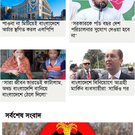
পাওনা না মিটিয়েই বাংলাদেশে
‘সরকারকে পাঁচ বছর দেশ
অর্ডার স্থগিত করল এলপিপি
পরিচালনার সুযোগ দেওয়া হবে
না’
‘সারা জীবন ভারতেই কাটালাম,
বাংলাদেশে বিনিয়োগে আগ্রহী
অথচ বাংলাদেশি বানিয়ে
মার্কিন ব্যবসায়ীরা: সার্জিও গর
বাংলাদেশে ঠেলে দিলো’
সর্বশেষ সংবাদ