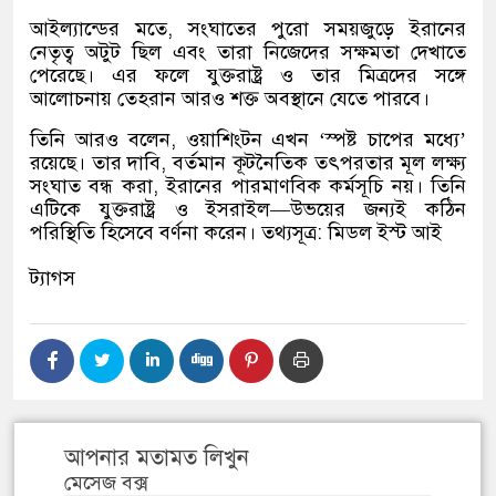
আইল্যান্ডের মতে
,
সংঘাতের পুরো সময়জুড়ে ইরানের
নেতৃত্ব অটুট ছিল এবং তারা নিজেদের সক্ষমতা দেখাতে
পেরেছে। এর ফলে যুক্তরাষ্ট্র ও তার মিত্রদের সঙ্গে
আলোচনায় তেহরান আরও শক্ত অবস্থানে যেতে পারবে।
তিনি আরও বলেন
,
ওয়াশিংটন এখন
‘
স্পষ্ট চাপের মধ্যে
’
রয়েছে। তার দাবি
,
বর্তমান কূটনৈতিক তৎপরতার মূল লক্ষ্য
সংঘাত বন্ধ করা
,
ইরানের পারমাণবিক কর্মসূচি নয়। তিনি
এটিকে যুক্তরাষ্ট্র ও ইসরাইল
—
উভয়ের জন্যই কঠিন
পরিস্থিতি হিসেবে বর্ণনা করেন। তথ্যসূত্র
:
মিডল ইস্ট আই
ট্যাগস
আপনার মতামত লিখুন
মেসেজ বক্স