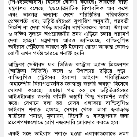
(
পিএইচইআইসি
)
হিসেবে ঘোষণা করেছে। ভারতের স্বাস্থ্য
মন্ত্রণালয় বলেছে
, ‘
ডেমোক্র্যাটিক রিপাবলিক অব কঙ্গো
এবং আক্রান্ত অন্যান্য দেশে পরিস্থিতির পরিবর্তনের
প্রেক্ষাপটে এবং ডব্লিউএইচওর সুপারিশ অনুযায়ী
,
পরবর্তী
নির্দেশ না দেয়া পর্যন্ত ভারতীয় নাগরিকদের কঙ্গো
,
উগান্ডা
ও দক্ষিণ সুদানে অপ্রয়োজনীয় ভ্রমণ এড়িয়ে চলার পরামর্শ
দেয়া হচ্ছে।
’
মন্ত্রণালয় আরও জানিয়েছে
,
বান্ডিবুগিও
ভাইরাস স্ট্রেইনের কারণে সৃষ্ট ইবোলা রোগে আক্রান্ত কোনও
রোগী এখন পর্যন্ত ভারতে শনাক্ত হয়নি।
আফ্রিকা সেন্টারস ফর ডিজিজ কন্ট্রোল অ্যান্ড প্রিভেনশন
(
আফ্রিকা সিডিসি
)
কঙ্গো ও উগান্ডায় ছড়িয়ে পড়া
বান্ডিবুগিও স্ট্রেইনের ইবোলা ভাইরাস পরিস্থিতিকে
‘
মহাদেশীয় নিরাপত্তাজনিত জনস্বাস্থ্য জরুরি অবস্থা
’
হিসেবে
ঘোষণা করেছে। এছাড়া গত ২২ মে ডব্লিউএইচওর
আইএইচআর জরুরি কমিটি অস্থায়ী কিছু পরামর্শও জারি
করে। সেখানে বলা হয়
,
যেসব এলাকায় বান্ডিবুগিও
ভাইরাস শনাক্ত হয়েছে
,
সেখান থেকে আসা জ্বরাক্রান্ত
যাত্রীদের শনাক্ত
,
মূল্যায়ন
,
রিপোর্ট ও ব্যবস্থাপনার জন্য
প্রবেশপথগুলোতে রোগ নজরদারি জোরদার করতে হবে।
একই সঙ্গে ভাইরাস শনাক্ত হওয়া এলাকাগুলোতে ভ্রমণ