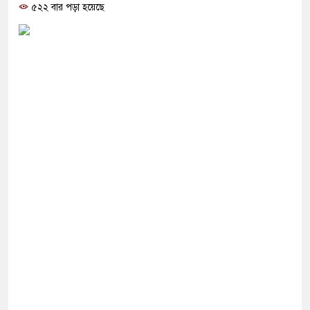
োগ দিলেন জামায়াত বহিষ্কাকৃত গাজী নজরুলের ১২
৫২২ বার পড়া হয়েছে
 ফিরলে দায়ী থাকবে জামায়াত-এনসিপি: রাশেদ খাঁন
া হারিয়েছে বর্তমান সরকার: নাহিদ ইসলাম
ক্ষা করতে ন্যাটোভুক্ত দেশে হামলা চালাতে পারে রাশিয়া