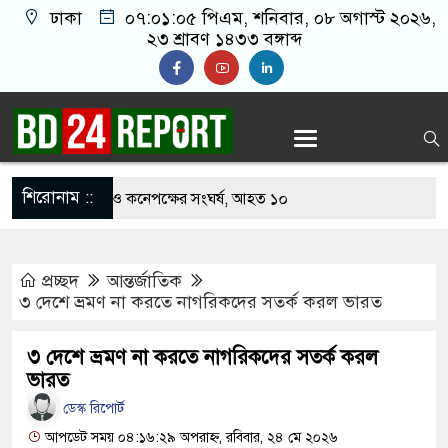
ঢাকা
০৭:০১:০৬ পিএম
, শনিবার, ০৮ অগাস্ট ২০২৬,
২৩ শ্রাবণ ১৪৩৩ বঙ্গাব্দ
শিরোনাম ::
খাবার নিয়ে বর ও কনেপক্ষের সংঘর্ষ, আহত ১০
ারির টিকিটে ৩০ লাখ টাকা পাচ্ছেন কৃষক হানিফ
প্রচ্ছদ
আন্তর্জাতিক
 শঙ্কায় দেশজুড়ে পুলিশের সতর্কতা জারি
৩ দেশে ভ্রমণ না করতে নাগরিকদের সতর্ক করল ভারত
স্তোরাঁয় আ.লীগের গোপন বৈঠক থেকে গ্রেপ্তার ৬
৩ দেশে ভ্রমণ না করতে নাগরিকদের সতর্ক করল
েকে যুবদল সভাপতি আটক, ভিডিও ভাইরাল
ভারত
ডেস্ক রিপোর্ট
 ফিরলে দায়ী থাকবে জামায়াত-এনসিপি: রাশেদ খাঁন
আপডেট সময় ০৪:১৬:২৯ অপরাহ্ন, রবিবার, ২৪ মে ২০২৬