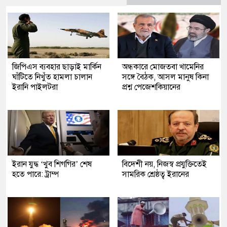
জিপিএস ব্যবহার ছাড়াই মার্কিন
অন্ধকারে মোজতবা খামেনির
ঘাঁটিতে নিখুঁত হামলা চালান
সঙ্গে বৈঠক, আসল মানুষ কিনা
ইরানি পাইলটরা
প্রশ্ন পেজেশকিয়ানের
ইরান যুদ্ধ ‘খুব শিগগির’ শেষ
বিদেশী নয়, নিজস্ব প্রযুক্তিতেই
হতে পারে: ট্রাম্প
সামরিক শ্রেষ্ঠত্ব ইরানের