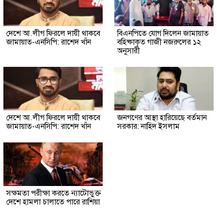
দেশে আ.লীগ ফিরলে দায়ী থাকবে
বিএনপিতে যোগ দিলেন জামায়াত
জামায়াত-এনসিপি: রাশেদ খাঁন
বহিষ্কাকৃত গাজী নজরুলের ১২
অনুসারী
দেশে আ.লীগ ফিরলে দায়ী থাকবে
জনগণের আস্থা হারিয়েছে বর্তমান
জামায়াত-এনসিপি: রাশেদ খাঁন
সরকার: নাহিদ ইসলাম
সক্ষমতা পরীক্ষা করতে ন্যাটোভুক্ত
দেশে হামলা চালাতে পারে রাশিয়া