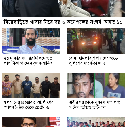
বিয়েবাড়িতে খাবার নিয়ে বর ও কনেপক্ষের সংঘর্ষ, আহত ১০
২০ টাকার লটারির টিকিটে ৩০
বোমা হামলার শঙ্কায় দেশজুড়ে
লাখ টাকা পাচ্ছেন কৃষক হানিফ
পুলিশের সতর্কতা জারি
গুলশানের রেস্তোরাঁয় আ.লীগের
নারীর ঘর থেকে যুবদল সভাপতি
গোপন বৈঠক থেকে গ্রেপ্তার ৬
আটক, ভিডিও ভাইরাল