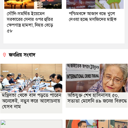
সৌদি-সমর্থিত ইয়েমেন
পশ্চিমবঙ্গে আজান বন্ধে খুলে
সরকারের সেনার ওপর হুতির
নেওয়া হচ্ছে মসজিদের মাইক
ক্ষেপণাস্ত্র হামলা, নিহত বেড়ে
৫৮
জনপ্রিয় সংবাদ
মন্ত্রিসভা থেকে বাদ পড়তে পারেন
অভিযুক্ত শেখ হাসিনাসহ ৫০,
অনেকেই, নতুন করে আলোচনায়
সত্যতা মেলেনি ৪৯ জনের বিরুদ্ধে
যেসব নাম