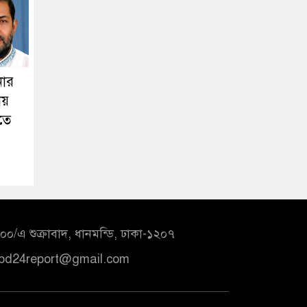
িনার
ায়
তে
০/এ শুক্রাবাদ, ধানমন্ডি, ঢাকা-১২০৭
bd24report@gmail.com