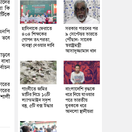
তাদের
রা কি
্টিকে
হাসিনাকে ফেরাতে
সরকার পতনের পর
এনপি
৪০৪ শিক্ষকের
৯ সেপ্টেম্বর ভারতে
য় তবে
গোপন তৎপরতা,
পৌঁছান- সাবেক
ব্যবস্থা নেওয়ার দাবি
স্বরাষ্ট্রমন্ত্রী
আসাদুজ্জামান খান
াড়বে
 বাধা
্বাচন
ারের
গাংনীতে জমির
বাংলাদেশি বৃদ্ধকে
কারের
মাটির নিচে ১০টি
ধরে নিয়ে যাওয়ার
িশালী
ল্যান্ডমাইন সদৃশ
পরে ভারতীয়
বস্তু, ৫টি বক্স উদ্ধার
যুবককে ধরে
আনলো স্থানীয়রা