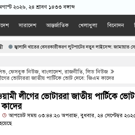
গাস্ট ২০২৬, ২৪ শ্রাবণ ১৪৩৩ বঙ্গাব্দ
াদেশ
সারাদেশ
আন্তর্জাতিক
খেলাধুলা
বিনোদন
ালানি খাতের বেসরকারীকরণ লুটপাটের নতুন লাইসেন্স: জামায়াত সেক্রেটারি
ুত্থান কারো পৈতৃক সম্পত্তি নয়: ইশরাক হোসেন
ুসিভ
,
ফেসবুক নিউজ
,
বাংলাদেশ
,
রাজনীতি
,
লিড নিউজ
 শিক্ষকের গোপন তৎপরতা, ব্যবস্থা নেওয়ার দাবি
লীগের ভোটাররা জাতীয় পার্টিকে ভোট দেবে: জিএম কাদের
ীতে জমির মাটির নিচে ১০টি ল্যান্ডমাইন সদৃশ বস্তু, ৫টি বক্স উদ্ধার
আওয়ামী লীগের ভোটাররা জাতীয় পার্টিকে ভোট
ের পর পুলিশের সঙ্গে ধস্তাধস্তি করে যুবলীগ নেতাকে ছিনিয়ে নিলেন কর্মী-সমর্থক
 কাদের
আপডেট সময় ০৩:৪৪:২০ অপরাহ্ন, বুধবার, ২৪ সেপ্টেম্বর ২০২
হয়েছে