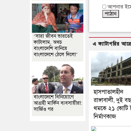
আপনার ইমেইল
‘সারা জীবন ভারতেই
কাটালাম, অথচ
এ ক্যাটাগরির আর
বাংলাদেশি বানিয়ে
বাংলাদেশে ঠেলে দিলো’
হাসপাতালহীন
বাংলাদেশে বিনিয়োগে
রাঙ্গাবালী, দুই 
আগ্রহী মার্কিন ব্যবসায়ীরা:
থমকে ২১ কোটি 
সার্জিও গর
নির্মাণকাজ