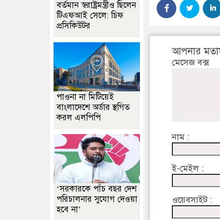
বর্তমান স্বরাষ্ট্রমন্ত্রীও ছিলেন
টিএফআই সেলে: চিফ
প্রসিকিউটর
আপনার মতা
মেসেজ বক্স
পাওনা না মিটিয়েই
বাংলাদেশে অর্ডার স্থগিত
করল এলপিপি
নাম :
ই-মেইল :
‘সরকারকে পাঁচ বছর দেশ
পরিচালনার সুযোগ দেওয়া
ওয়েবসাইট :
হবে না’