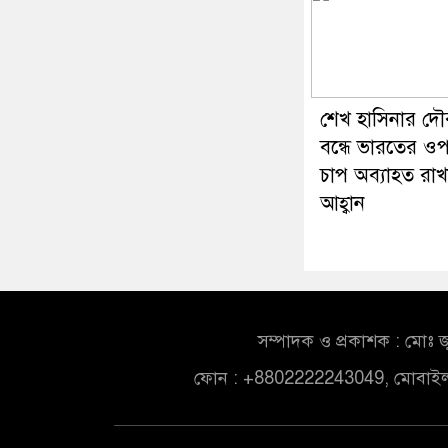
শেখ হাসিনার দৌরা
বন্ধে ভারতের ও
চাপ অব্যাহত রাখ
আহ্বান
সম্পাদক ও প্রকাশক : মোঃ জ
ফোন : +8802222243049, মোবাই