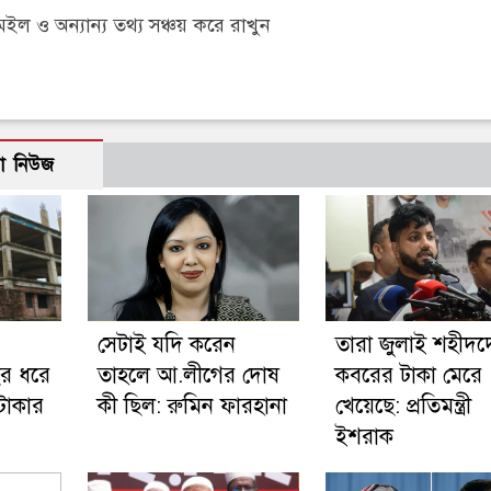
 ও অন্যান্য তথ্য সঞ্চয় করে রাখুন
ো নিউজ
সেটাই যদি করেন
তারা জুলাই শহীদদ
বছর ধরে
তাহলে আ.লীগের দোষ
কবরের টাকা মেরে
টাকার
কী ছিল: রুমিন ফারহানা
খেয়েছে: প্রতিমন্ত্রী
ইশরাক