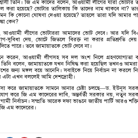
শ্বাসী তিনি। জি এম কাদের বলেন, আওয়ামী লীগের যারা ভোটার 
তিল করা হয়েছে? ভোটার তালিকায় কি তাদের নাম থাকবে না? তা
মন কি কোনো ঘোষণা দেওয়া হয়েছে? তাহলে তারা যদি আমার পার
্কা কেন?
, আওয়ামী লীগের ভোটাররা আমাদের ভোট দেবে। আর যদি বি
গ-সুবিধা দেয়, ভোটে জিতলে বিরক্ত না করার প্রতিশ্রুতি দে
িতে পারে। তবে জামায়াতকে ভোট দেবে না।
ে করেন, আওয়ামী লীগসহ সব দল অংশ নিলে গ্রহণযোগ্যতা ব
। তিনি বলেন, জামায়াতকে যখন নিষিদ্ধ করা হয়েছিল তখনও আমরা
শের জন্য মঙ্গল বয়ে আনেনি। সবাইকে নিয়ে নির্বাচন না করলে নির
ে এটা এখন বললেই আমি দেশদ্রোহী।
সা করে জামায়াতকে সামনে আনার চেষ্টা চলছে—ড. ইউনূস সরক
যোগ করে জি এম কাদেরের দাবি, অন্তর্বর্তী সরকার নয়, নতুন সর
ামী নির্বাচন। সম্প্রতি আরেক দফা ভাঙনে জাতীয় পার্টি আরও শক্ত
 জি এম কাদেরের।