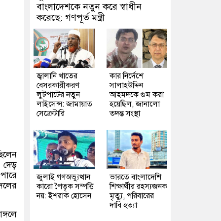
বাংলাদেশকে নতুন করে স্বাধীন
করেছে: গণপূর্ত মন্ত্রী
জ্বালানি খাতের
কার নির্দেশে
বেসরকারীকরণ
সালাহউদ্দিন
লুটপাটের নতুন
আহমদকে গুম করা
লাইসেন্স: জামায়াত
হয়েছিল, জানালো
সেক্রেটারি
তদন্ত সংস্থা
ছিলেন
। দেড়
 পারে
জুলাই গণঅভ্যুত্থান
ভারতে বাংলাদেশি
 দলের
কারো পৈতৃক সম্পত্তি
শিক্ষার্থীর রহস্যজনক
নয়: ইশরাক হোসেন
মৃত্যু, পরিবারের
দাবি হত্যা
ঙ্গলে