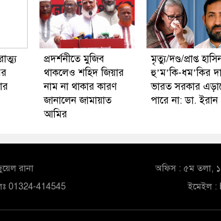
ত্ম্য
প্রদর্শনীতে মুজিব
মৃত্যু/দণ্ড/প্রাপ্ত হাস
পর
থাকলেও শহিদ জিয়ার
হু’ম’কি-ধম’কির দ
ার
নাম না থাকার কারণ
ভারত সরকার এড়া
জানালেন জামায়াত
পারে না: ডা. ইরান
আমির
ুয়েল রানা
অফিস : ৫ম তলা, ১০
লঃ 01324-414545
ইমেইল :