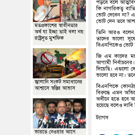
পড়বে বলে আত্মবি
কি নাগরিকত্ব বা
ভোট দেবেন না? এ
ভোট দেন তবে আশঙ
মতপ্রকাশের স্বাধীনতার
অর্থ যা ইচ্ছা তাই বলা নয়:
তিনি আরও বলেন
রাষ্ট্রদূত মুশফিক
তাদের ভালো সুযো
বিএনপিকেও ভোট দ
জি এম কাদের মন
আগামী নির্বাচনের
দিয়েছি। এগুলো দে
ভালো হবে না। তব
জ্বালানি সংকট সমাধানের
বিএনপিকে কোনঠা
আশ্বাসে স্বস্তির আভাস
বিরুদ্ধে এমন অভি
অধীনে হতে হবে আগ
হয়েছে বলেও দাবি
ট্যাগস
ভারতে নেওয়ার আগে