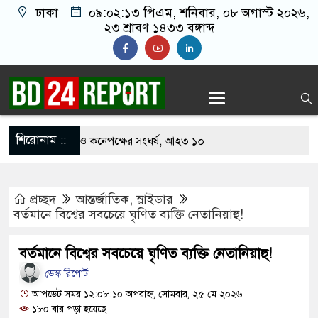
ঢাকা
০৯:০২:১৪ পিএম
, শনিবার, ০৮ অগাস্ট ২০২৬,
২৩ শ্রাবণ ১৪৩৩ বঙ্গাব্দ
শিরোনাম ::
খাবার নিয়ে বর ও কনেপক্ষের সংঘর্ষ, আহত ১০
ারির টিকিটে ৩০ লাখ টাকা পাচ্ছেন কৃষক হানিফ
প্রচ্ছদ
আন্তর্জাতিক
,
স্লাইডার
 শঙ্কায় দেশজুড়ে পুলিশের সতর্কতা জারি
বর্তমানে বিশ্বের সবচেয়ে ঘৃণিত ব্যক্তি নেতানিয়াহু!
স্তোরাঁয় আ.লীগের গোপন বৈঠক থেকে গ্রেপ্তার ৬
বর্তমানে বিশ্বের সবচেয়ে ঘৃণিত ব্যক্তি নেতানিয়াহু!
েকে যুবদল সভাপতি আটক, ভিডিও ভাইরাল
ডেস্ক রিপোর্ট
 ফিরলে দায়ী থাকবে জামায়াত-এনসিপি: রাশেদ খাঁন
আপডেট সময় ১২:০৮:১০ অপরাহ্ন, সোমবার, ২৫ মে ২০২৬
১৮০ বার পড়া হয়েছে