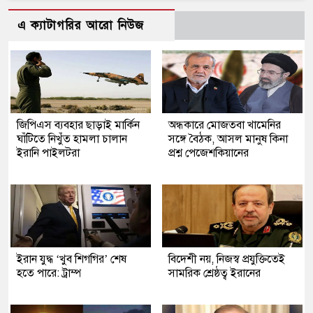
এ ক্যাটাগরির আরো নিউজ
জিপিএস ব্যবহার ছাড়াই মার্কিন
অন্ধকারে মোজতবা খামেনির
ঘাঁটিতে নিখুঁত হামলা চালান
সঙ্গে বৈঠক, আসল মানুষ কিনা
ইরানি পাইলটরা
প্রশ্ন পেজেশকিয়ানের
ইরান যুদ্ধ ‘খুব শিগগির’ শেষ
বিদেশী নয়, নিজস্ব প্রযুক্তিতেই
হতে পারে: ট্রাম্প
সামরিক শ্রেষ্ঠত্ব ইরানের