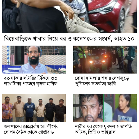
বিয়েবাড়িতে খাবার নিয়ে বর ও কনেপক্ষের সংঘর্ষ, আহত ১০
২০ টাকার লটারির টিকিটে ৩০
বোমা হামলার শঙ্কায় দেশজুড়ে
লাখ টাকা পাচ্ছেন কৃষক হানিফ
পুলিশের সতর্কতা জারি
গুলশানের রেস্তোরাঁয় আ.লীগের
নারীর ঘর থেকে যুবদল সভাপতি
গোপন বৈঠক থেকে গ্রেপ্তার ৬
আটক, ভিডিও ভাইরাল