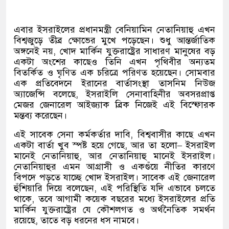
এবার ইসরাইলের প্রধানমন্ত্রী বেনিয়ামিন নেতানিয়াহু এখন
বিশ্বজুড়ে তীব্র ক্ষোভের মুখে পড়েছেন। শুধু আন্তর্জাতিক
অঙ্গনেই নয়
,
খোদ মার্কিন যুক্তরাষ্ট্রের সাধারণ মানুষের বড়
একটা অংশের কাছেও তিনি এখন পৃথিবীর অন্যতম
বিতর্কিত ও ঘৃণিত এক চরিত্রে পরিণত হয়েছেন। সোমবার
এক প্রতিবেদনে ইরানের বার্তাসংস্থা তাসনিম নিউজ
অ্যাজেন্সি বলেছে
,
ইসরাইলি সেনাবাহিনীর অবসরপ্রাপ্ত
মেজর জেনারেল আইজ্যাক ব্রিক নিজেই এই বিস্ফোরক
মন্তব্য করেছেন।
এই সাবেক সেনা কর্মকর্তার দাবি
,
বিশ্ববাসীর কাছে এখন
একটা বার্তা খুব স্পষ্ট হয়ে গেছে
,
আর তা হলো
–
ইসরাইল
মানেই নেতানিয়াহু
,
আর নেতানিয়াহু মানেই ইসরাইল।
নেতানিয়াহুর এমন আগ্রাসী ও একগুঁয়ে নীতির কারণে
বিপদে পড়তে যাচ্ছে খোদ ইসরাইল। সাবেক এই জেনারেল
হুঁশিয়ারি দিয়ে বলেছেন
,
এই পরিস্থিতি যদি এভাবে চলতে
থাকে
,
তবে আগামী কয়েক বছরের মধ্যে ইসরাইলের প্রতি
মার্কিন যুক্তরাষ্ট্রের যে কৌশলগত ও অর্থনৈতিক সমর্থন
রয়েছে
,
তাতে বড় ধরনের ধস নামবে।