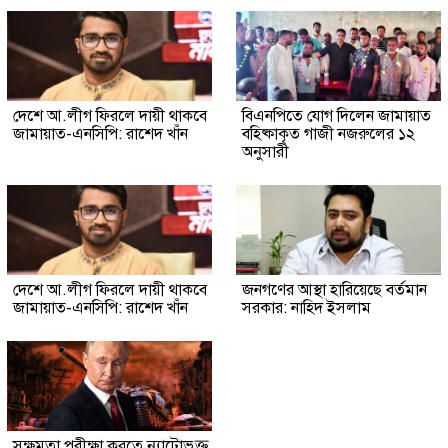
দেশে আ.লীগ ফিরলে দায়ী থাকবে
বিএনপিতে যোগ দিলেন জামায়াত
জামায়াত-এনসিপি: রাশেদ খাঁন
বহিষ্কাকৃত গাজী নজরুলের ১২
অনুসারী
দেশে আ.লীগ ফিরলে দায়ী থাকবে
জনগণের আস্থা হারিয়েছে বর্তমান
জামায়াত-এনসিপি: রাশেদ খাঁন
সরকার: নাহিদ ইসলাম
সক্ষমতা পরীক্ষা করতে ন্যাটোভুক্ত