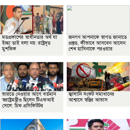
মতপ্রকাশের স্বাধীনতার অর্থ যা
জনগণ আপনাকে স্বাগত জানাতে
ইচ্ছা তাই বলা নয়: রাষ্ট্রদূত
প্রস্তুত, কীভাবে আসবেন আসেন:
মুশফিক
শেখ হাসিনাকে পরওয়ার
ভারতে নেওয়ার আগে বর্তমান
জ্বালানি সংকট সমাধানের
স্বরাষ্ট্রমন্ত্রীও ছিলেন টিএফআই
আশ্বাসে স্বস্তির আভাস
সেলে: চিফ প্রসিকিউটর