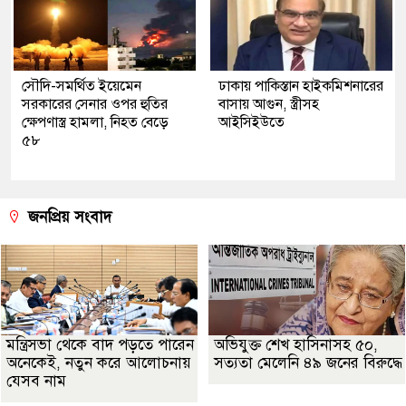
সৌদি-সমর্থিত ইয়েমেন
ঢাকায় পাকিস্তান হাইকমিশনারের
সরকারের সেনার ওপর হুতির
বাসায় আগুন, স্ত্রীসহ
ক্ষেপণাস্ত্র হামলা, নিহত বেড়ে
আইসিইউতে
৫৮
জনপ্রিয় সংবাদ
মন্ত্রিসভা থেকে বাদ পড়তে পারেন
অভিযুক্ত শেখ হাসিনাসহ ৫০,
অনেকেই, নতুন করে আলোচনায়
সত্যতা মেলেনি ৪৯ জনের বিরুদ্ধে
যেসব নাম