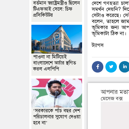
বর্তমান স্বরাষ্ট্রমন্ত্রীও ছিলেন
দেশে গণহত্যা চাল
টিএফআই সেলে: চিফ
সমর্থন দেয়নি? দি
প্রসিকিউটর
সেটাও করেছে। সে
বলেন, তাহলে জাম
ভূমিকার জন্য আ
ভূমিকাটা ঠিক না।
ট্যাগস
পাওনা না মিটিয়েই
বাংলাদেশে অর্ডার স্থগিত
করল এলপিপি
আপনার মতা
মেসেজ বক্স
‘সরকারকে পাঁচ বছর দেশ
পরিচালনার সুযোগ দেওয়া
হবে না’