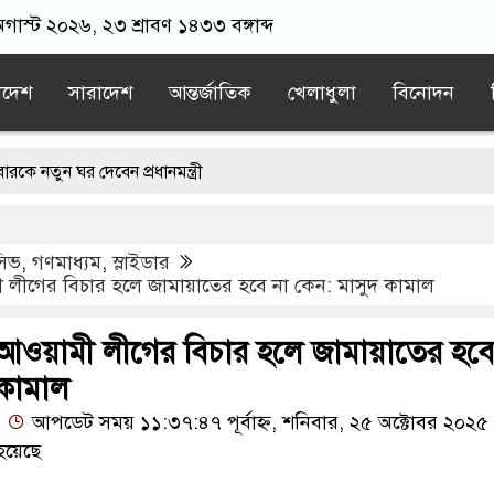
অগাস্ট ২০২৬, ২৩ শ্রাবণ ১৪৩৩ বঙ্গাব্দ
াদেশ
সারাদেশ
আন্তর্জাতিক
খেলাধুলা
বিনোদন
র দেবেন প্রধানমন্ত্রী
‘হাজারগুণ ভালো’ দেশ চালাচ্ছেন তারেক রহমান: কাদের সিদ্দিকী
ুসিভ
,
গণমাধ্যম
,
স্লাইডার
জের চল্লিশার আয়োজন করলেন বৃদ্ধ
লীগের বিচার হলে জামায়াতের হবে না কেন: মাসুদ কামাল
ার্থীদের মিছিলে নিলেন যুবলীগ নেতা
আওয়ামী লীগের বিচার হলে জামায়াতের হবে
 কামাল
আপডেট সময় ১১:৩৭:৪৭ পূর্বাহ্ন, শনিবার, ২৫ অক্টোবর ২০২৫
হয়েছে