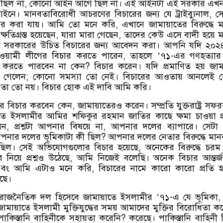
 ছিল না, কোনো আইন আগে ছিল না। এই আইনটা এই সরকার এখন য
নে। মানবতাবিরোধী আচরণের বিচারের জন্য যে ট্রাইব্যুনাল, স
র করা যায়। আমি তো মনে করি, এখানে জামায়াতের বিরুদ্ধে ম
ক্ষতিগ্রস্ত হয়েছেন, যারা মারা গেছেন, তাদের কেউ এসে বাদী হয়ে 
ে সরকারের উচিত বিচারের জন্য আবেদন করা। আপনি যদি ২০২
আওয়ামী লীগের বিচার করতে পারেন, তাহলে ’৭১-এর গণহত্যার 
 করতে পারবেন না কেন? বিচার করেন। যদি প্রমাণিত হয় জা
েঁচে গেলেন; কোনো সমস্যা তো নেই। বিচারের আওতায় আনলেই য
 তা তো নয়। বিচার হোক এই দাবি আমি করি।
 বিচার করবেন কেন, জামায়াতেরও করেন। সম্প্রতি যুক্তরাষ্ট্র সফ
তে ইসলামীর আমির শফিকুর রহমান জাতির কাছে ক্ষমা চাওয়া প্র
ন, প্রশ্নটা আপনার বিষয়ে না, আপনার দলের ব্যাপারে। সেট
য় আপনার দলের ভূমিকাটা কী ছিল? আপনার দলের নেতার বিরুদ্ধে মা
ছিল। সেই অভিযোগগুলোর বিচার হয়েছে, অনেকের বিরুদ্ধে চরম শ
র নিয়ে প্রশ্নও উঠেছে, আমি নিজেই বলেছি। অনেক বিচার আন্তর্
ি এবং আমি এটাও মনে করি, বিচারের নামে কারো কারো প্রতি 
ছে।
তু রাজনৈতিক দল হিসেবে জামায়াতে ইসলামীর ’৭১-এ যে ভূমিকা,
ে। জামায়াতে ইসলামী মুক্তিযুদ্ধের সময় আমাদের মুক্তির বিরোধিতা ক
াকিস্তানি বাহিনীকে সহায়তা করেনি? করেছে। পাকিস্তানি বাহিনী