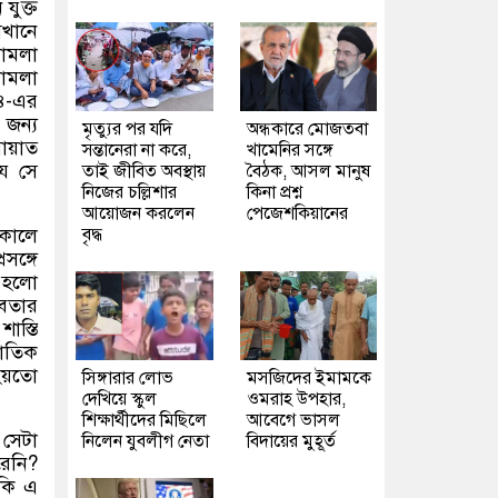
ুক্ত
েখানে
ামলা
মামলা
৪-এর
জন্য
মৃত্যুর পর যদি
অন্ধকারে মোজতবা
মায়াত
সন্তানেরা না করে,
খামেনির সঙ্গে
ে সে
তাই জীবিত অবস্থায়
বৈঠক, আসল মানুষ
নিজের চল্লিশার
কিনা প্রশ্ন
আয়োজন করলেন
পেজেশকিয়ানের
রকালে
বৃদ্ধ
সঙ্গে
া হলো
নবতার
াস্তি
জাতিক
হয়তো
সিঙ্গারার লোভ
মসজিদের ইমামকে
দেখিয়ে স্কুল
ওমরাহ উপহার,
শিক্ষার্থীদের মিছিলে
আবেগে ভাসল
 সেটা
নিলেন যুবলীগ নেতা
বিদায়ের মুহূর্ত
রেনি?
 কি এ