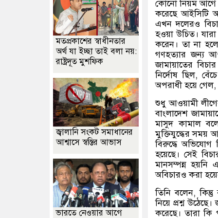
কোনো নিয়ম আগে
করেছে আইসিটি আই
এখন দলেরও বিচা
হওয়া উচিত। যারা 
মতপ্রকাশের স্বাধীনতার
করেন। তা না হল
অর্থ যা ইচ্ছা তাই বলা নয়:
গণহত্যার জন্য 
রাষ্ট্রদূত মুশফিক
জামায়াতের বিচার
নির্দোষ ছিল, ব
অপরাধী হয়ে গেল,
শুধু আওয়ামী লীগের
বাংলাদেশ জামায়া
মাসুদ কামাল বলে
জ্বালানি সংকট সমাধানের
মুক্তিযুদ্ধের সম
আশ্বাসে স্বস্তির আভাস
বিরুদ্ধে অভিযোগ 
হয়েছে। সেই বিচা
মানসম্পন্ন হয়ন
অবিচারও করা হয়ে
তিনি বলেন, কিন্
নিয়ে প্রশ্ন উঠেছ
ভারতে নেওয়ার আগে
করেছে। তারা কি প