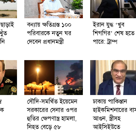
 ছাড়াই
বন্যায় ক্ষতিগ্রস্ত ১০০
ইরান যুদ্ধ ‘খুব
খুঁত
পরিবারকে নতুন ঘর
শিগগির’ শেষ হতে
নি
দেবেন প্রধানমন্ত্রী
পারে: ট্রাম্প
ব
সৌদি-সমর্থিত ইয়েমেন
ঢাকায় পাকিস্তান
িক
সরকারের সেনার ওপর
হাইকমিশনারের বাস
হুতির ক্ষেপণাস্ত্র হামলা,
আগুন, স্ত্রীসহ
নিহত বেড়ে ৫৮
আইসিইউতে