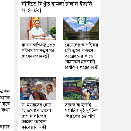
ঘাঁটিতে নিখুঁত হামলা চালান ইরানি
পাইলটরা
বন্যায় ক্ষতিগ্রস্ত ১০০
মেয়েদের আপত্তিকর
পরিবারকে নতুন ঘর
ছবি তুলে লন্ডনে
দেবেন প্রধানমন্ত্রী
বয়ফ্রেন্ডের কাছে
পাঠাতেন ইসলামী
বিশ্ববিদ্যালয়ের ছাত্রী
া এখন
 থাকে
র হবে
ড. ইউনূসের চেয়ে
সকাল না হতেই
এ কথা
‘হাজারগুণ ভালো’
মর্মান্তিক দুই দুর্ঘটনা,
দেশ চালাচ্ছেন
ঝরে গেল ১৫ প্রাণ
তারেক রহমান:
 করার
কাদের সিদ্দিকী