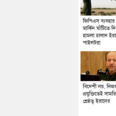
জিপিএস ব্যবহার
মার্কিন ঘাঁটিতে নি
হামলা চালান ইরা
পাইলটরা
বিদেশী নয়, নিজস্
প্রযুক্তিতেই সামর
শ্রেষ্ঠত্ব ইরানের