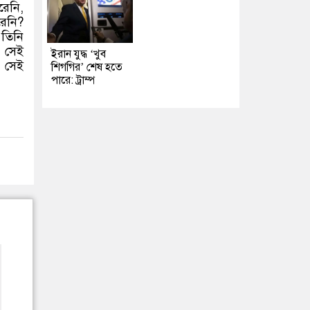
রেনি,
রেনি?
 তিনি
। সেই
ইরান যুদ্ধ ‘খুব
 সেই
শিগগির’ শেষ হতে
পারে: ট্রাম্প