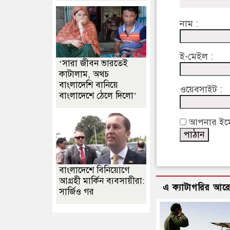
নাম :
ই-মেইল :
‘সারা জীবন ভারতেই
কাটালাম, অথচ
বাংলাদেশি বানিয়ে
ওয়েবসাইট :
বাংলাদেশে ঠেলে দিলো’
আপনার ইমেইল
বাংলাদেশে বিনিয়োগে
আগ্রহী মার্কিন ব্যবসায়ীরা:
এ ক্যাটাগরির আর
সার্জিও গর