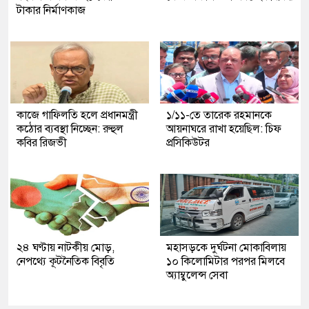
টাকার নির্মাণকাজ
কাজে গাফিলতি হলে প্রধানমন্ত্রী
১/১১-তে তারেক রহমানকে
কঠোর ব্যবস্থা নিচ্ছেন: রুহুল
আয়নাঘরে রাখা হয়েছিল: চিফ
কবির রিজভী
প্রসিকিউটর
২৪ ঘণ্টায় নাটকীয় মোড়,
মহাসড়কে দুর্ঘটনা মোকাবিলায়
নেপথ্যে কূটনৈতিক বিবৃতি
১০ কিলোমিটার পরপর মিলবে
অ্যাম্বুলেন্স সেবা