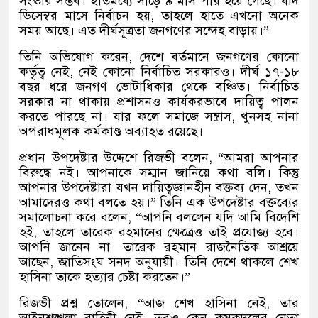
সংস্কার সম্ভব। ইতিমধ্যে সাড়ে ৯ মাস পার হয়ে গেছে। যদি
ডিসেম্বর মাসে নির্বাচন হয়, তাহলে হাতে এখনো অনেক
সময় আছে। এত দীর্ঘসূত্রতা জনগণের সন্দেহ বাড়ায়।”
তিনি অভিযোগ করেন, দেশে বর্তমানে জনগণের কোনো
কর্তৃত্ব নেই, নেই কোনো নির্বাচিত সরকারও। দীর্ঘ ১৭-১৮
বছর ধরে জনগণ ভোটাধিকার থেকে বঞ্চিত। নির্বাচিত
সরকার না থাকায় প্রশাসনও কার্যকরভাবে দায়িত্ব পালন
করতে পারছে না। যার ফলে সমাজে সন্ত্রাস, খুনসহ নানা
অপরাধমূলক কর্মকাণ্ড অব্যাহত রয়েছে।
প্রধান উপদেষ্টার উদ্দেশে রিজভী বলেন, “আমরা আপনার
বিরুদ্ধে নই। আপনাকে সম্মান জানিয়ে কথা বলি। কিন্তু
আপনার উপদেষ্টারা যখন দায়িত্বজ্ঞানহীন বক্তব্য দেন, তখন
আমাদেরও কথা বলতে হয়।” তিনি এক উপদেষ্টার বক্তব্যের
সমালোচনা করে বলেন, “আপনি বললেন যদি আমি বিদেশি
হই, তাহলে তারেক রহমানের ক্ষেত্রেও তাই প্রযোজ্য হবে।
আপনি জানেন না—তারেক রহমান রাজনৈতিক আশ্রয়ে
আছেন, জাতিসংঘ সনদ অনুযায়ী। তিনি দেশে থাকলে শেখ
হাসিনা তাকে হত্যার চেষ্টা করতেন।”
রিজভী প্রশ্ন তোলেন, “আজ শেখ হাসিনা নেই, তার