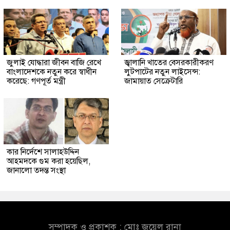
জুলাই যোদ্ধারা জীবন বাজি রেখে
জ্বালানি খাতের বেসরকারীকরণ
বাংলাদেশকে নতুন করে স্বাধীন
লুটপাটের নতুন লাইসেন্স:
করেছে: গণপূর্ত মন্ত্রী
জামায়াত সেক্রেটারি
কার নির্দেশে সালাহউদ্দিন
আহমদকে গুম করা হয়েছিল,
জানালো তদন্ত সংস্থা
সম্পাদক ও প্রকাশক : মোঃ জুয়েল রানা