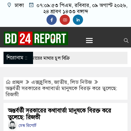
ঢাকা
০৭:০৯:৫৪ পিএম
, রবিবার, ০৯ অগাস্ট ২০২৬,
২৪ শ্রাবণ ১৪৩৩ বঙ্গাব্দ
শিরোনাম ::
িশোধে অসহায় মায়ের মাথার চুল বিক্রি
ভারেজে অমায়িক ব্যবহার পান, জানালেন নারী
প্রচ্ছদ
এক্সক্লুসিভ
,
জাতীয়
,
লিড নিউজ
অন্তর্বর্তী সরকারের কথাবার্তা মানুষকে বিরক্ত করে তুলেছে:
রিজভী
াতলামি, বিএনপি নেতা গ্রেপ্তার
ওপর মার শুরু হয়েছে কেবল, আসল মার তো শুরুই
অন্তর্বর্তী সরকারের কথাবার্তা মানুষকে বিরক্ত করে
তুলেছে: রিজভী
ডেস্ক রিপোর্ট