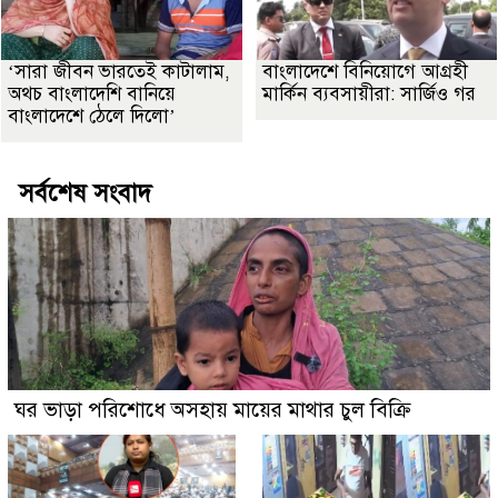
‘সারা জীবন ভারতেই কাটালাম,
বাংলাদেশে বিনিয়োগে আগ্রহী
অথচ বাংলাদেশি বানিয়ে
মার্কিন ব্যবসায়ীরা: সার্জিও গর
বাংলাদেশে ঠেলে দিলো’
সর্বশেষ সংবাদ
ঘর ভাড়া পরিশোধে অসহায় মায়ের মাথার চুল বিক্রি