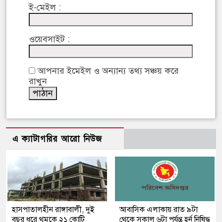
ই-মেইল :
ওয়েবসাইট :
আপনার ইমেইল ও অন্যান্য তথ্য সঞ্চয় করে
রাখুন
এ ক্যাটাগরির আরো নিউজ
হাসপাতালহীন রাঙ্গাবালী, দুই
আবাসিক এলাকায় রাত ৯টা
বছর ধরে থমকে ২১ কোটি
থেকে সকাল ৬টা পর্যন্ত হর্ন নিষিদ্ধ