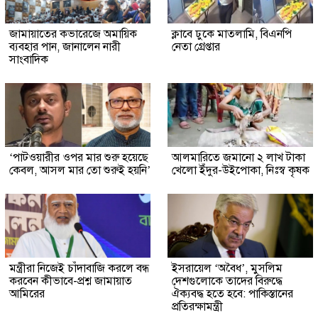
জামায়াতের কভারেজে অমায়িক
ক্লাবে ঢুকে মাতলামি, বিএনপি
ব্যবহার পান, জানালেন নারী
নেতা গ্রেপ্তার
সাংবাদিক
‘পাটওয়ারীর ওপর মার শুরু হয়েছে
আলমারিতে জমানো ২ লাখ টাকা
কেবল, আসল মার তো শুরুই হয়নি’
খেলো ইঁদুর-উইপোকা, নিঃস্ব কৃষক
মন্ত্রীরা নিজেই চাঁদাবাজি করলে বন্ধ
ইসরায়েল ‘অবৈধ’, মুসলিম
করবেন কীভাবে-প্রশ্ন জামায়াত
দেশগুলোকে তাদের বিরুদ্ধে
আমিরের
ঐক্যবদ্ধ হতে হবে: পাকিস্তানের
প্রতিরক্ষামন্ত্রী