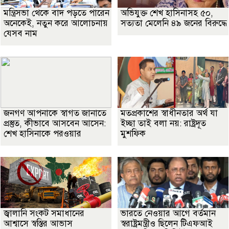
মন্ত্রিসভা থেকে বাদ পড়তে পারেন
অভিযুক্ত শেখ হাসিনাসহ ৫০,
অনেকেই, নতুন করে আলোচনায়
সত্যতা মেলেনি ৪৯ জনের বিরুদ্ধে
যেসব নাম
জনগণ আপনাকে স্বাগত জানাতে
মতপ্রকাশের স্বাধীনতার অর্থ যা
প্রস্তুত, কীভাবে আসবেন আসেন:
ইচ্ছা তাই বলা নয়: রাষ্ট্রদূত
শেখ হাসিনাকে পরওয়ার
মুশফিক
জ্বালানি সংকট সমাধানের
ভারতে নেওয়ার আগে বর্তমান
আশ্বাসে স্বস্তির আভাস
স্বরাষ্ট্রমন্ত্রীও ছিলেন টিএফআই