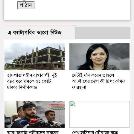
এ ক্যাটাগরির আরো নিউজ
হাসপাতালহীন রাঙ্গাবালী, দুই
সেটাই যদি করেন তাহলে
বছর ধরে থমকে ২১ কোটি
আ.লীগের দোষ কী ছিল: রুমিন
টাকার নির্মাণকাজ
ফারহানা
তারা জুলাই শহীদদের কবরের
শেখ হাসিনার দৌরাত্ম্য বন্ধে