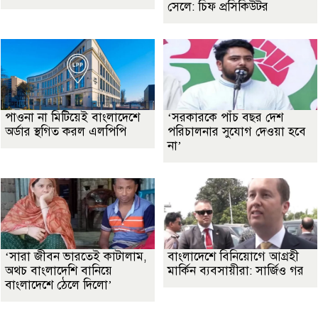
সেলে: চিফ প্রসিকিউটর
পাওনা না মিটিয়েই বাংলাদেশে
‘সরকারকে পাঁচ বছর দেশ
অর্ডার স্থগিত করল এলপিপি
পরিচালনার সুযোগ দেওয়া হবে
না’
‘সারা জীবন ভারতেই কাটালাম,
বাংলাদেশে বিনিয়োগে আগ্রহী
অথচ বাংলাদেশি বানিয়ে
মার্কিন ব্যবসায়ীরা: সার্জিও গর
বাংলাদেশে ঠেলে দিলো’