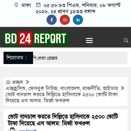
ঢাকা
০৫:৫৮:৪৪ পিএম
, শনিবার, ০৮ অগাস্ট
২০২৬, ২৪ শ্রাবণ ১৪৩৩ বঙ্গাব্দ
শিরোনাম ::
মাতলামি, বিএনপি নেতা গ্রেপ্তার
 ওপর মার শুরু হয়েছে কেবল, আসল মার তো শুরুই
প্রচ্ছদ
এক্সক্লুসিভ
,
ফেসবুক নিউজ
,
বাংলাদেশ
,
রাজনীতি
,
স্লাইডার
ভোট বানচাল করতে দিল্লিতে হাসিনাকে ২৫০০ কোটি টাকা
মানো ২ লাখ টাকা খেলো ইঁদুর-উইপোকা, নিঃস্ব কৃষক
দিয়েছে এস আলম: মির্জা ফখরুল
জেই চাঁদাবাজি করলে বন্ধ করবেন কীভাবে-প্রশ্ন জামায়াত
ভোট বানচাল করতে দিল্লিতে হাসিনাকে ২৫০০ কোটি
টাকা দিয়েছে এস আলম: মির্জা ফখরুল