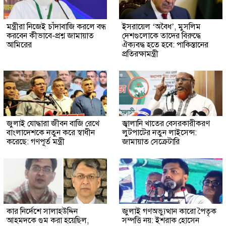
মন্ত্রীরা নিজেই চাঁদাবাজি করলে বন্ধ
ইসরায়েল ‘অবৈধ’, মুসলিম
করবেন কীভাবে-প্রশ্ন জামায়াত
দেশগুলোকে তাদের বিরুদ্ধে
আমিরের
ঐক্যবদ্ধ হতে হবে: পাকিস্তানের
প্রতিরক্ষামন্ত্রী
জুলাই যোদ্ধারা জীবন বাজি রেখে
জ্বালানি খাতের বেসরকারীকরণ
বাংলাদেশকে নতুন করে স্বাধীন
লুটপাটের নতুন লাইসেন্স:
করেছে: গণপূর্ত মন্ত্রী
জামায়াত সেক্রেটারি
কার নির্দেশে সালাহউদ্দিন
জুলাই গণঅভ্যুত্থান কারো পৈতৃক
আহমদকে গুম করা হয়েছিল,
সম্পত্তি নয়: ইশরাক হোসেন