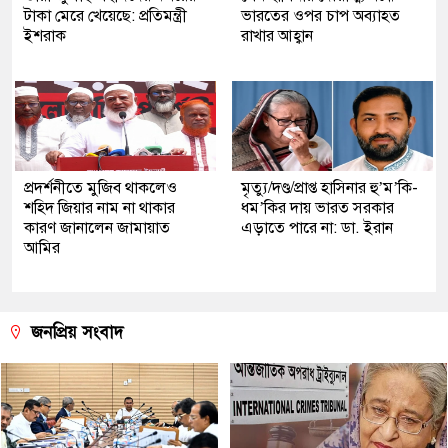
টাকা মেরে খেয়েছে: প্রতিমন্ত্রী
ভারতের ওপর চাপ অব্যাহত
ইশরাক
রাখার আহ্বান
প্রদর্শনীতে মুজিব থাকলেও
মৃত্যু/দণ্ড/প্রাপ্ত হাসিনার হু’ম’কি-
শহিদ জিয়ার নাম না থাকার
ধম’কির দায় ভারত সরকার
কারণ জানালেন জামায়াত
এড়াতে পারে না: ডা. ইরান
আমির
জনপ্রিয় সংবাদ