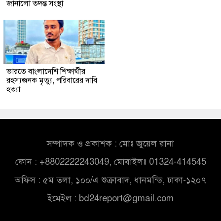
জানালো তদন্ত সংস্থা
ভারতে বাংলাদেশি শিক্ষার্থীর
রহস্যজনক মৃত্যু, পরিবারের দাবি
হত্যা
সম্পাদক ও প্রকাশক : মোঃ জুয়েল রানা
ফোন : +8802222243049, মোবাইলঃ 01324-414545
অফিস : ৫ম তলা, ১০০/এ শুক্রাবাদ, ধানমন্ডি, ঢাকা-১২০৭
ইমেইল :
bd24report@gmail.com