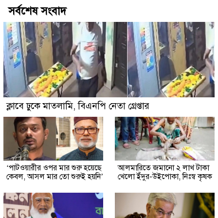
সর্বশেষ সংবাদ
ক্লাবে ঢুকে মাতলামি, বিএনপি নেতা গ্রেপ্তার
‘পাটওয়ারীর ওপর মার শুরু হয়েছে
আলমারিতে জমানো ২ লাখ টাকা
কেবল, আসল মার তো শুরুই হয়নি’
খেলো ইঁদুর-উইপোকা, নিঃস্ব কৃষক