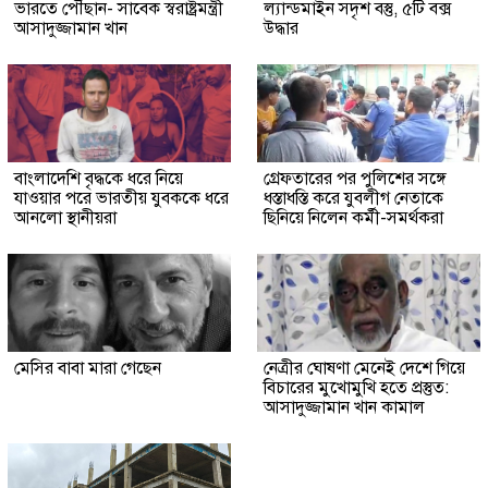
ভারতে পৌঁছান- সাবেক স্বরাষ্ট্রমন্ত্রী
ল্যান্ডমাইন সদৃশ বস্তু, ৫টি বক্স
আসাদুজ্জামান খান
উদ্ধার
বাংলাদেশি বৃদ্ধকে ধরে নিয়ে
গ্রেফতারের পর পুলিশের সঙ্গে
যাওয়ার পরে ভারতীয় যুবককে ধরে
ধস্তাধস্তি করে যুবলীগ নেতাকে
আনলো স্থানীয়রা
ছিনিয়ে নিলেন কর্মী-সমর্থকরা
মেসির বাবা মারা গেছেন
নেত্রীর ঘোষণা মেনেই দেশে গিয়ে
বিচারের মুখোমুখি হতে প্রস্তুত:
আসাদুজ্জামান খান কামাল