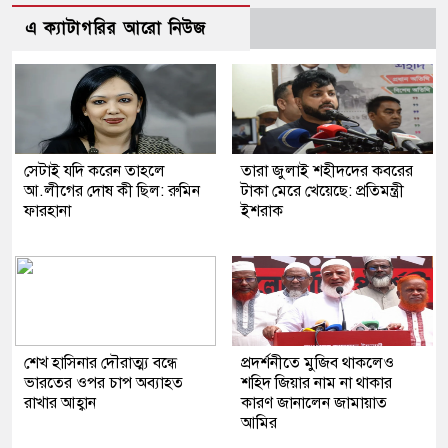
এ ক্যাটাগরির আরো নিউজ
সেটাই যদি করেন তাহলে
তারা জুলাই শহীদদের কবরের
আ.লীগের দোষ কী ছিল: রুমিন
টাকা মেরে খেয়েছে: প্রতিমন্ত্রী
ফারহানা
ইশরাক
শেখ হাসিনার দৌরাত্ম্য বন্ধে
প্রদর্শনীতে মুজিব থাকলেও
ভারতের ওপর চাপ অব্যাহত
শহিদ জিয়ার নাম না থাকার
রাখার আহ্বান
কারণ জানালেন জামায়াত
আমির