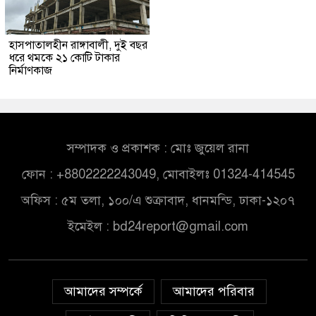
হাসপাতালহীন রাঙ্গাবালী, দুই বছর
ধরে থমকে ২১ কোটি টাকার
নির্মাণকাজ
সম্পাদক ও প্রকাশক : মোঃ জুয়েল রানা
ফোন : +8802222243049, মোবাইলঃ 01324-414545
অফিস : ৫ম তলা, ১০০/এ শুক্রাবাদ, ধানমন্ডি, ঢাকা-১২০৭
ইমেইল :
bd24report@gmail.com
আমাদের সম্পর্কে
আমাদের পরিবার