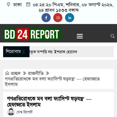
ঢাকা
০৪:২৪:২১ পিএম
, শনিবার, ০৮ অগাস্ট ২০২৬,
২৪ শ্রাবণ ১৪৩৩ বঙ্গাব্দ
শিরোনাম ::
যুত্থান কারো পৈতৃক সম্পত্তি নয়: ইশরাক হোসেন
েশি শিক্ষার্থীর রহস্যজনক মৃত্যু, পরিবারের দাবি হত্যা
প্রচ্ছদ
রাজনীতি
েরাতে ৪০৪ শিক্ষকের গোপন তৎপরতা, ব্যবস্থা নেওয়ার
গণপ্রতিরোধকে মব বলা ফ্যাসিস্ট ষড়যন্ত্র’ — হেফাজতে
ইসলাম
পর ৯ সেপ্টেম্বর ভারতে পৌঁছান- সাবেক স্বরাষ্ট্রমন্ত্রী
গণপ্রতিরোধকে মব বলা ফ্যাসিস্ট ষড়যন্ত্র’ —
হেফাজতে ইসলাম
খান
ডেস্ক রিপোর্ট