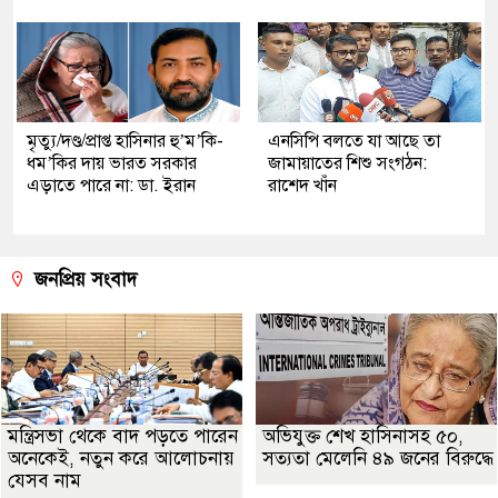
মৃত্যু/দণ্ড/প্রাপ্ত হাসিনার হু’ম’কি-
এনসিপি বলতে যা আছে তা
ধম’কির দায় ভারত সরকার
জামায়াতের শিশু সংগঠন:
এড়াতে পারে না: ডা. ইরান
রাশেদ খাঁন
জনপ্রিয় সংবাদ
মন্ত্রিসভা থেকে বাদ পড়তে পারেন
অভিযুক্ত শেখ হাসিনাসহ ৫০,
অনেকেই, নতুন করে আলোচনায়
সত্যতা মেলেনি ৪৯ জনের বিরুদ্ধে
যেসব নাম