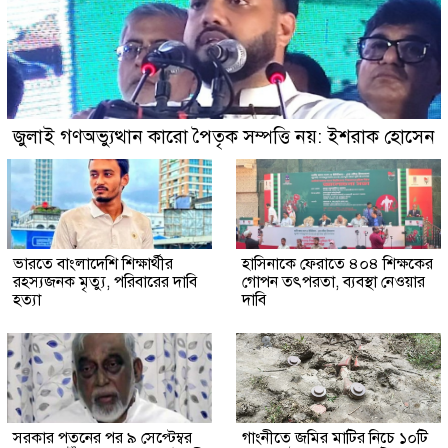
জুলাই গণঅভ্যুত্থান কারো পৈতৃক সম্পত্তি নয়: ইশরাক হোসেন
ভারতে বাংলাদেশি শিক্ষার্থীর
হাসিনাকে ফেরাতে ৪০৪ শিক্ষকের
রহস্যজনক মৃত্যু, পরিবারের দাবি
গোপন তৎপরতা, ব্যবস্থা নেওয়ার
হত্যা
দাবি
সরকার পতনের পর ৯ সেপ্টেম্বর
গাংনীতে জমির মাটির নিচে ১০টি