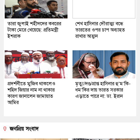
তারা জুলাই শহীদদের কবরের
শেখ হাসিনার দৌরাত্ম্য বন্ধে
টাকা মেরে খেয়েছে: প্রতিমন্ত্রী
ভারতের ওপর চাপ অব্যাহত
ইশরাক
রাখার আহ্বান
প্রদর্শনীতে মুজিব থাকলেও
মৃত্যু/দণ্ড/প্রাপ্ত হাসিনার হু’ম’কি-
শহিদ জিয়ার নাম না থাকার
ধম’কির দায় ভারত সরকার
কারণ জানালেন জামায়াত
এড়াতে পারে না: ডা. ইরান
আমির
জনপ্রিয় সংবাদ