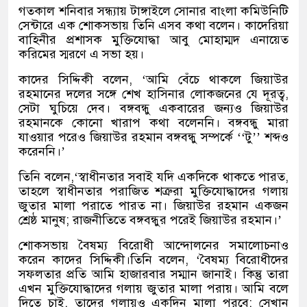
গতকাল শনিবার সন্ধ্যায় টাঙ্গাইলে সোনার বাংলা কমিউনিটি
সেন্টারে এক শোকসভায় তিনি এসব কথা বলেন। কাদেরিয়া
বাহিনীর প্রশাসক মুক্তিযোদ্ধা আবু মোহাম্মদ এনায়েত
করিমের স্মরণে এ সভা হয়।
কাদের সিদ্দিকী বলেন, ‘আমি বেঁচে থাকলে জিয়াউর
রহমানের দলের সঙ্গে শেখ হাসিনার লোকজনের যে দূরত্ব,
সেটা ঘুচিয়ে দেব। বঙ্গবন্ধু একবারের জন্যও জিয়াউর
রহমানকে কোনো খারাপ কথা বলেননি। বঙ্গবন্ধু মারা
যাওয়ার পরেও জিয়াউর রহমান বঙ্গবন্ধু সম্পর্কে ‘‘টু’’ শব্দও
করেননি।’
তিনি বলেন,‘স্বাধীনতার সবাই যদি একদিকে থাকতে পারত,
তাহলে স্বাধীনতার পরাজিত শত্রুরা মুক্তিযোদ্ধাদের গলায়
জুতার মালা পরাতে পারত না। জিয়াউর রহমান একজন
শ্রেষ্ঠ মানুষ; রাজনীতিতে বঙ্গবন্ধুর পরেই জিয়াউর রহমান।’
শোকসভায় বৈষম্য বিরোধী আন্দোলনের সমালোচনাও
করেন কাদের সিদ্দিকী।তিনি বলেন, ‘বৈষম্য বিরোধীদের
সফলতার প্রতি আমি হাজারবার সম্মান জানাই। কিন্তু তারা
এখন মুক্তিযোদ্ধাদের গলায় জুতার মালা পরায়। আমি বলে
দিতে চাই, তাদের গলায়ও একদিন মালা পরবে; সেখান