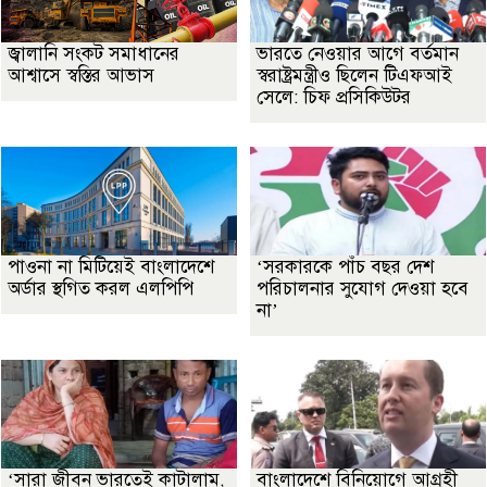
জ্বালানি সংকট সমাধানের
ভারতে নেওয়ার আগে বর্তমান
আশ্বাসে স্বস্তির আভাস
স্বরাষ্ট্রমন্ত্রীও ছিলেন টিএফআই
সেলে: চিফ প্রসিকিউটর
পাওনা না মিটিয়েই বাংলাদেশে
‘সরকারকে পাঁচ বছর দেশ
অর্ডার স্থগিত করল এলপিপি
পরিচালনার সুযোগ দেওয়া হবে
না’
‘সারা জীবন ভারতেই কাটালাম,
বাংলাদেশে বিনিয়োগে আগ্রহী