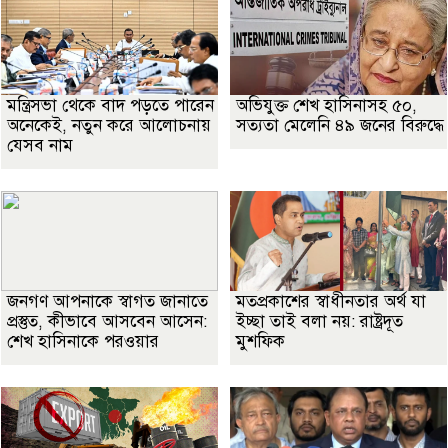
মন্ত্রিসভা থেকে বাদ পড়তে পারেন
অভিযুক্ত শেখ হাসিনাসহ ৫০,
অনেকেই, নতুন করে আলোচনায়
সত্যতা মেলেনি ৪৯ জনের বিরুদ্ধে
যেসব নাম
জনগণ আপনাকে স্বাগত জানাতে
মতপ্রকাশের স্বাধীনতার অর্থ যা
প্রস্তুত, কীভাবে আসবেন আসেন:
ইচ্ছা তাই বলা নয়: রাষ্ট্রদূত
শেখ হাসিনাকে পরওয়ার
মুশফিক