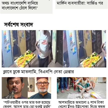
অথচ বাংলাদেশি বানিয়ে
মার্কিন ব্যবসায়ীরা: সার্জিও গর
বাংলাদেশে ঠেলে দিলো’
সর্বশেষ সংবাদ
ক্লাবে ঢুকে মাতলামি, বিএনপি নেতা গ্রেপ্তার
‘পাটওয়ারীর ওপর মার শুরু হয়েছে
আলমারিতে জমানো ২ লাখ টাকা
কেবল, আসল মার তো শুরুই হয়নি’
খেলো ইঁদুর-উইপোকা, নিঃস্ব কৃষক