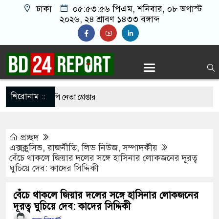
ঢাকা
০৫:৫৩:৫৭ পিএম
, শনিবার, ০৮ অগাস্ট
২০২৬, ২৪ শ্রাবণ ১৪৩৩ বঙ্গাব্দ
শিরোনাম ::
মাতলামি, বিএনপি নেতা গ্রেপ্তার
 ওপর মার শুরু হয়েছে কেবল, আসল মার তো শুরুই
প্রচ্ছদ
এক্সক্লুসিভ
,
রাজনীতি
,
লিড নিউজ
,
সম্পাদকীয়
বেঁচে থাকলে জিয়ার দলের সঙ্গে হাসিনার লোকজনের দূরত্ব
মানো ২ লাখ টাকা খেলো ইঁদুর-উইপোকা, নিঃস্ব কৃষক
ঘুচিয়ে দেব: কাদের সিদ্দিকী
জেই চাঁদাবাজি করলে বন্ধ করবেন কীভাবে-প্রশ্ন জামায়াত
বেঁচে থাকলে জিয়ার দলের সঙ্গে হাসিনার লোকজনের
দূরত্ব ঘুচিয়ে দেব: কাদের সিদ্দিকী