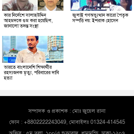
কার নির্দেশে সালাহউদ্দিন
জুলাই গণঅভ্যুত্থান কারো পৈতৃক
আহমদকে গুম করা হয়েছিল,
সম্পত্তি নয়: ইশরাক হোসেন
জানালো তদন্ত সংস্থা
ভারতে বাংলাদেশি শিক্ষার্থীর
রহস্যজনক মৃত্যু, পরিবারের দাবি
হত্যা
সম্পাদক ও প্রকাশক : মোঃ জুয়েল রানা
ফোন : +8802222243049, মোবাইলঃ 01324-414545
অফিস : ৫ম তলা, ১০০/এ শুক্রাবাদ, ধানমন্ডি, ঢাকা-১২০৭