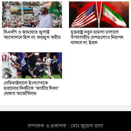
বিএনপি ও জামায়াত জুলাই
যুক্তরাষ্ট্র নতুন হামলা চালালে
আন্দোলনে ছিল না: ফয়জুল করীম
উপসাগরীয় দেশগুলোও নিরাপদ
থাকবে না: ইরান
সেমিফাইনালে ইংল্যান্ডকে
হারানোর দিনটিকে ‘জাতীয় দিবস’
ঘোষণা আর্জেন্টিনার
সম্পাদক ও প্রকাশক : মোঃ জুয়েল রানা