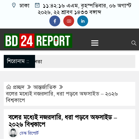
ঢাকা
১১:৪২:১৭ এএম
, বৃহস্পতিবার, ০৬ অগাস্ট
২০২৬, ২২ শ্রাবণ ১৪৩৩ বঙ্গাব্দ
শিরোনাম ::
ন বিএনপির ৬ নেতা
রগঞ্জে ফ্যামিলি কার্ড দেবেন প্রধানমন্ত্রী
প্রচ্ছদ
আন্তর্জাতিক
ে নতুন বাহিনী, খসড়া আইন প্রকাশ
বলের মধ্যেই নজরদারি, ধরা পড়বে অফসাইড – ২০২৬
বিশ্বকাপে
াইয়ে পুলিশকে পিটিয়ে র’ক্তা’ক্ত করা হয়েছে, সে দৃশ্য
বলের মধ্যেই নজরদারি, ধরা পড়বে অফসাইড –
২০২৬ বিশ্বকাপে
প্রাইভেট ক্লিনিকে রোগী দেখছিলেন চিকিৎসক,
ডেস্ক রিপোর্ট