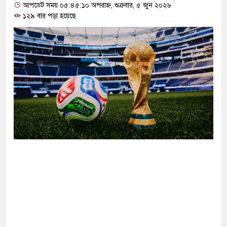
বরখাস্তের নির্দেশ স্বাস্থ্যমন্ত্রীর
আপডেট সময় ০৫:৪৫:১০ অপরাহ্ন, শুক্রবার, ৫ জুন ২০২৬
১২৯ বার পড়া হয়েছে
য়ারের দ্বন্দ্বে বন্ধুকে হত্যা, শিশু আইনে ২ জনের সাজা
-ইসরাইল চূড়ান্ত বৈঠক, নজরে যুদ্ধবিরতি
ামায়াত জুলাই আন্দোলনে ছিল না: ফয়জুল করীম
র নতুন হামলা চালালে উপসাগরীয় দেশগুলোও নিরাপদ থাকবে
 ইংল্যান্ডকে হারানোর দিনটিকে ‘জাতীয় দিবস’ ঘোষণা