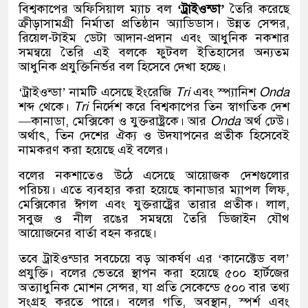
বিশ্বকাপের অফিসিয়াল ম্যাচ বল
‘ট্রাইওন্ডা’
তৈরি করেছে
ক্রীড়াসামগ্রী নির্মাতা প্রতিষ্ঠান অ্যাডিডাস। উন্নত সেন্সর,
রিয়েল-টাইম ডেটা আদান-প্রদান এবং আধুনিক নকশার
সমন্বয়ে তৈরি এই বলকে ফুটবল ইতিহাসের অন্যতম
আধুনিক প্রযুক্তিনির্ভর বল হিসেবে দেখা হচ্ছে।
‘ট্রাইওন্ডা’ নামটি এসেছে ইংরেজি
Tri
এবং স্প্যানিশ
Onda
শব্দ থেকে।
Tri
নির্দেশ করে বিশ্বকাপের তিন স্বাগতিক দেশ
—কানাডা, মেক্সিকো ও যুক্তরাষ্ট্রকে। আর
Onda
অর্থ ঢেউ।
অর্থাৎ, তিন দেশের ঐক্য ও উদযাপনের প্রতীক হিসেবেই
নামকরণ করা হয়েছে এই বলের।
বলের নকশাতেও উঠে এসেছে আয়োজক দেশগুলোর
পরিচয়। এতে ব্যবহার করা হয়েছে কানাডার ম্যাপল লিফ,
মেক্সিকোর ঈগল এবং যুক্তরাষ্ট্রের তারার প্রতীক। লাল,
সবুজ ও নীল রঙের সমন্বয়ে তৈরি ডিজাইন যৌথ
আয়োজনের বার্তা বহন করছে।
তবে ট্রাইওন্ডার সবচেয়ে বড় আকর্ষণ এর ‘কানেক্টেড বল’
প্রযুক্তি। বলের ভেতরে স্থাপন করা হয়েছে ৫০০ হার্টজের
অত্যাধুনিক মোশন সেন্সর, যা প্রতি সেকেন্ডে ৫০০ বার তথ্য
সংগ্রহ করতে পারে। বলের গতি, অবস্থান, স্পর্শ এবং