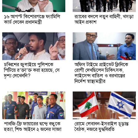
১৬ আগস্ট কিশোরগঞ্জে ফ্যামিলি
র‍্যাবের বদলে নতুন বাহিনী, খসড়া
কার্ড দেবেন প্রধানমন্ত্রী
আইন প্রকাশ
চব্বিশের জুলাইয়ে পুলিশকে
অফিস টাইমে প্রাইভেট ক্লিনিকে
পিটিয়ে র’ক্তা’ক্ত করা হয়েছে, সে
রোগী দেখছিলেন চিকিৎসক,
দৃশ্য দেখেননি?
লাইসেন্স বাতিল ও বরখাস্তের
নির্দেশ স্বাস্থ্যমন্ত্রীর
পাবজি-ফ্রি ফায়ারের দ্বন্দ্বে বন্ধুকে
রোমে লেবানন-ইসরাইল চূড়ান্ত
হত্যা, শিশু আইনে ২ জনের সাজা
বৈঠক, নজরে যুদ্ধবিরতি