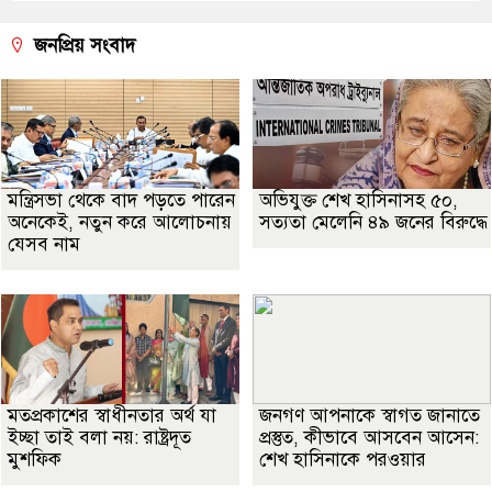
জনপ্রিয় সংবাদ
মন্ত্রিসভা থেকে বাদ পড়তে পারেন
অভিযুক্ত শেখ হাসিনাসহ ৫০,
অনেকেই, নতুন করে আলোচনায়
সত্যতা মেলেনি ৪৯ জনের বিরুদ্ধে
যেসব নাম
মতপ্রকাশের স্বাধীনতার অর্থ যা
জনগণ আপনাকে স্বাগত জানাতে
ইচ্ছা তাই বলা নয়: রাষ্ট্রদূত
প্রস্তুত, কীভাবে আসবেন আসেন:
মুশফিক
শেখ হাসিনাকে পরওয়ার