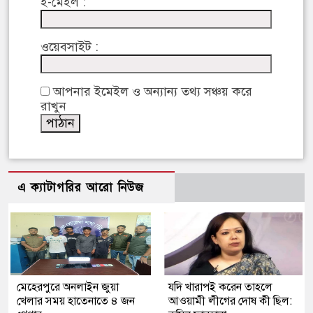
ই-মেইল :
ওয়েবসাইট :
আপনার ইমেইল ও অন্যান্য তথ্য সঞ্চয় করে
রাখুন
এ ক্যাটাগরির আরো নিউজ
মেহেরপুরে অনলাইন জুয়া
যদি খারাপই করেন তাহলে
খেলার সময় হাতেনাতে ৪ জন
আওয়ামী লীগের দোষ কী ছিল: