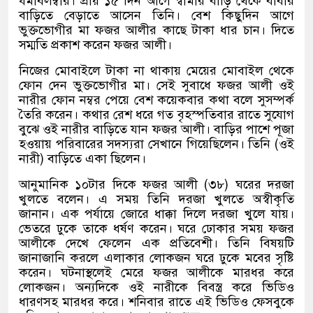
ধর্মাবলম্বীর। প্রায় ১৫ দিন আগে স্বামীর বাড়ি থেকে বাবার
বাড়িতে বেড়াতে আসেন তিনি। বেশ কিছুদিন আগে
ভুক্তভোগীর মা ফজর আলীর কাছে টাকা ধার চান। দিতে
সম্মতি প্রকাশ করেন ফজর আলী।
নিজের মোবাইলে টাকা না থাকায় মেয়ের মোবাইল থেকে
ফোন দেন ভুক্তভোগীর মা। সেই সুবাধে ফজর আলী ওই
নারীর ফোন নম্বর পেয়ে বেশ কয়েকবার কথা বলে সুসম্পর্ক
তৈরি করেন। কথার রেশ ধরে গত বৃহস্পতিবার রাতে সুযোগ
বুঝে ওই নারীর বাড়িতে যান ফজর আলী। বাড়ির পাশে পূজা
হওয়ায় পরিবারের সদস্যরা সেখানে গিয়েছিলেন। তিনি (ওই
নারী) বাড়িতে একা ছিলেন।
আনুমানিক ১০টার দিকে ফজর আলী (৩৮) ঘরের দরজা
খুলতে বলেন। এ সময় তিনি দরজা খুলতে অস্বীকৃতি
জানান। এক পর্যায়ে জোরে ধাক্কা দিলে দরজা খুলে যায়।
ভেতরে ঢুকে তাকে ধর্ষণ করেন। ঘরে ঢোকার সময় ফজর
আলীকে দেখে ফেলেন এক প্রতিবেশী। তিনি বিষয়টি
জানাজানি করলে এলাকার লোকজন ঘরে ঢুকে মবের সৃষ্টি
করেন। ঘটনাস্থলেই মেরে ফজর আলীকে মারধর করে
লোকজন। অন্যদিকে ওই নারীকে বিবস্ত্র করে ভিডিও
ধারণসহ মারধর করে। শনিবার রাতে এই ভিডিও ফেসবুকে