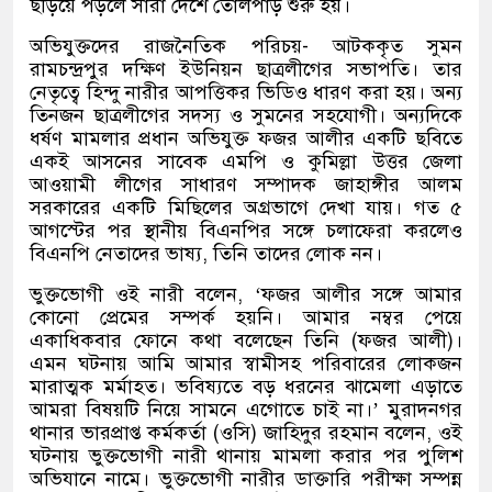
ছড়িয়ে পড়লে সারা দেশে তোলপাড় শুরু হয়।
অভিযুক্তদের রাজনৈতিক পরিচয়- আটককৃত সুমন
রামচন্দ্রপুর দক্ষিণ ইউনিয়ন ছাত্রলীগের সভাপতি। তার
নেতৃত্বে হিন্দু নারীর আপত্তিকর ভিডিও ধারণ করা হয়। অন্য
তিনজন ছাত্রলীগের সদস্য ও সুমনের সহযোগী। অন্যদিকে
ধর্ষণ মামলার প্রধান অভিযুক্ত ফজর আলীর একটি ছবিতে
একই আসনের সাবেক এমপি ও কুমিল্লা উত্তর জেলা
আওয়ামী লীগের সাধারণ সম্পাদক জাহাঙ্গীর আলম
সরকারের একটি মিছিলের অগ্রভাগে দেখা যায়। গত ৫
আগস্টের পর স্থানীয় বিএনপির সঙ্গে চলাফেরা করলেও
বিএনপি নেতাদের ভাষ্য, তিনি তাদের লোক নন।
ভুক্তভোগী ওই নারী বলেন, ‘ফজর আলীর সঙ্গে আমার
কোনো প্রেমের সম্পর্ক হয়নি। আমার নম্বর পেয়ে
একাধিকবার ফোনে কথা বলেছেন তিনি (ফজর আলী)।
এমন ঘটনায় আমি আমার স্বামীসহ পরিবারের লোকজন
মারাত্মক মর্মাহত। ভবিষ্যতে বড় ধরনের ঝামেলা এড়াতে
আমরা বিষয়টি নিয়ে সামনে এগোতে চাই না।’ মুরাদনগর
থানার ভারপ্রাপ্ত কর্মকর্তা (ওসি) জাহিদুর রহমান বলেন, ওই
ঘটনায় ভুক্তভোগী নারী থানায় মামলা করার পর পুলিশ
অভিযানে নামে। ভুক্তভোগী নারীর ডাক্তারি পরীক্ষা সম্পন্ন