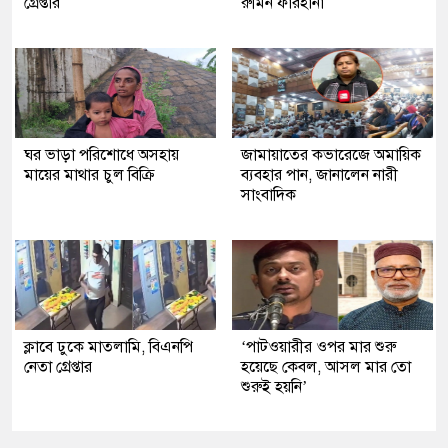
গ্রেপ্তার
রুমিন ফারহানা
ঘর ভাড়া পরিশোধে অসহায়
জামায়াতের কভারেজে অমায়িক
মায়ের মাথার চুল বিক্রি
ব্যবহার পান, জানালেন নারী
সাংবাদিক
ক্লাবে ঢুকে মাতলামি, বিএনপি
‘পাটওয়ারীর ওপর মার শুরু
নেতা গ্রেপ্তার
হয়েছে কেবল, আসল মার তো
শুরুই হয়নি’