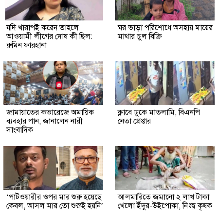
যদি খারাপই করেন তাহলে
ঘর ভাড়া পরিশোধে অসহায় মায়ের
আওয়ামী লীগের দোষ কী ছিল:
মাথার চুল বিক্রি
রুমিন ফারহানা
জামায়াতের কভারেজে অমায়িক
ক্লাবে ঢুকে মাতলামি, বিএনপি
ব্যবহার পান, জানালেন নারী
নেতা গ্রেপ্তার
সাংবাদিক
‘পাটওয়ারীর ওপর মার শুরু হয়েছে
আলমারিতে জমানো ২ লাখ টাকা
কেবল, আসল মার তো শুরুই হয়নি’
খেলো ইঁদুর-উইপোকা, নিঃস্ব কৃষক