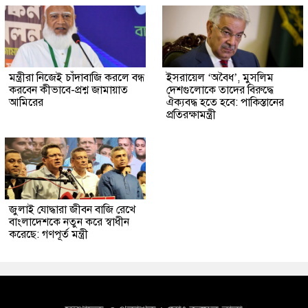
মন্ত্রীরা নিজেই চাঁদাবাজি করলে বন্ধ
ইসরায়েল ‘অবৈধ’, মুসলিম
করবেন কীভাবে-প্রশ্ন জামায়াত
দেশগুলোকে তাদের বিরুদ্ধে
আমিরের
ঐক্যবদ্ধ হতে হবে: পাকিস্তানের
প্রতিরক্ষামন্ত্রী
জুলাই যোদ্ধারা জীবন বাজি রেখে
বাংলাদেশকে নতুন করে স্বাধীন
করেছে: গণপূর্ত মন্ত্রী