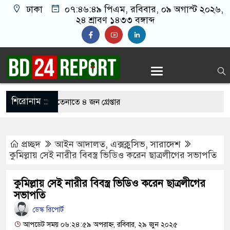
ঢাকা
০৭:৪৬:৪৯ পিএম
, রবিবার, ০৯ অগাস্ট ২০২৬,
২৪ শ্রাবণ ১৪৩৩ বঙ্গাব্দ
শিরোনাম ::
েলার সময় হাতেনাতে ৪ জন গ্রেপ্তার
 আওয়ামী লীগের দোষ কী ছিল: রুমিন
প্রচ্ছদ
আইন আদালত
,
এক্সক্লুসিভ
,
সারাদেশ
কুমিল্লায় সেই নারীর বিবস্ত্র ভিডিও করেন ছাত্রলীগের সভাপতি
মায়ের মাথার চুল বিক্রি
কুমিল্লায় সেই নারীর বিবস্ত্র ভিডিও করেন ছাত্রলীগের
িক ব্যবহার পান, জানালেন নারী
সভাপতি
ডেস্ক রিপোর্ট
আপডেট সময় ০৬:২৪:৫৯ অপরাহ্ন, রবিবার, ২৯ জুন ২০২৫