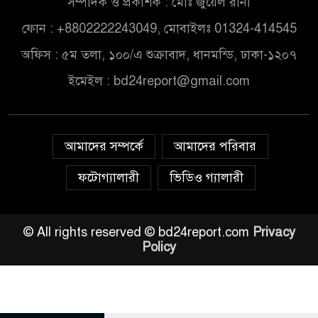
সম্পাদক ও প্রকাশক : মোঃ জুয়েল রানা
ফোন : +8802222243049, মোবাইলঃ 01324-414545
অফিস : ৫ম তলা, ১০০/এ শুক্রাবাদ, ধানমন্ডি, ঢাকা-১২০৭
ইমেইল :
bd24report@gmail.com
আমাদের সম্পর্কে
আমাদের পরিবার
ফটোগ্যালারী
ভিডিও গ্যালারী
© All rights reserved © bd24report.com
Privacy
Policy