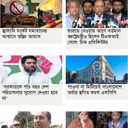
জ্বালানি সংকট সমাধানের
ভারতে নেওয়ার আগে বর্তমান
আশ্বাসে স্বস্তির আভাস
স্বরাষ্ট্রমন্ত্রীও ছিলেন টিএফআই
সেলে: চিফ প্রসিকিউটর
‘সরকারকে পাঁচ বছর দেশ
পাওনা না মিটিয়েই বাংলাদেশে
পরিচালনার সুযোগ দেওয়া হবে
অর্ডার স্থগিত করল এলপিপি
না’