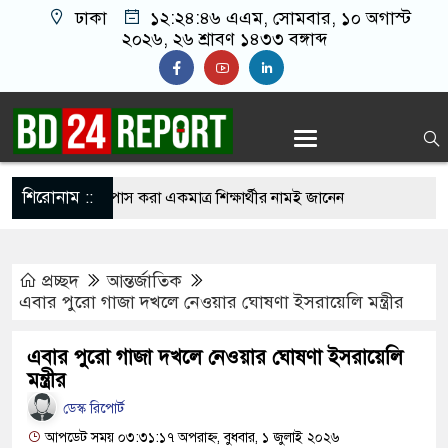
ঢাকা
১২:২৪:৪৭ এএম
, সোমবার, ১০ অগাস্ট
২০২৬, ২৬ শ্রাবণ ১৪৩৩ বঙ্গাব্দ
শিরোনাম ::
১১ পরীক্ষার্থী, পাস করা একমাত্র শিক্ষার্থীর নামই জানেন
প্রচ্ছদ
আন্তর্জাতিক
ে গেছে ফ্যাসিবাদী সরকার, এখন পুনর্গঠনের পালা:
এবার পুরো গাজা দখলে নেওয়ার ঘোষণা ইসরায়েলি মন্ত্রীর
এবার পুরো গাজা দখলে নেওয়ার ঘোষণা ইসরায়েলি
আগুনে ১৬ বাংলাদেশি নি’হ’ত, চুল কাটতে গিয়ে বেঁচে
মন্ত্রীর
ডেস্ক রিপোর্ট
আপডেট সময় ০৩:৩১:১৭ অপরাহ্ন, বুধবার, ১ জুলাই ২০২৬