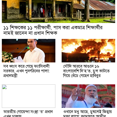
১১ শিক্ষকের ১১ পরীক্ষার্থী, পাস করা একমাত্র শিক্ষার্থীর
নামই জানেন না প্রধান শিক্ষক
সব ধ্বংস করে গেছে ফ্যাসিবাদী
সৌদি আরবে আগুনে ১৬
সরকার, এখন পুনর্গঠনের পালা:
বাংলাদেশি নি’হ’ত, চুল কাটতে
প্রধানমন্ত্রী
গিয়ে বেঁচে গেছেন হাবিবুর
ভারতীয় গোয়েন্দা সংস্থা ‘র’ প্রধান
ওখানে মধু আছে, চুষলেই জিহ্বায়
এখন ঢাকায়
মজা লাগে: জামায়াত আমীর