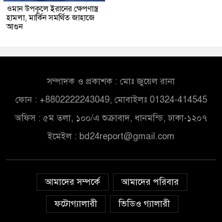
ওমান উপকূলে ইরানের ক্ষেপণাস্ত্র
হামলা, মার্কিন সমর্থিত জাহাজে
আগুন
সম্পাদক ও প্রকাশক : মোঃ জুয়েল রানা
ফোন : +8802222243049, মোবাইলঃ 01324-414545
অফিস : ৫ম তলা, ১০০/এ শুক্রাবাদ, ধানমন্ডি, ঢাকা-১২০৭
ইমেইল :
bd24report@gmail.com
আমাদের সম্পর্কে
আমাদের পরিবার
ফটোগ্যালারী
ভিডিও গ্যালারী