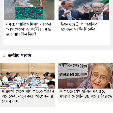
সমুদ্রের পানিতে মিলল ভয়ংকর
ইরান যুদ্ধে ট্রাম্প ‘পরাজিত’
‘মাংসখেকো’ ব্যাকটেরিয়া, মৃত্যু
হয়েছেন: মার্কিন সিনেটর
হতে পারে তিন দিনেই
জনপ্রিয় সংবাদ
মন্ত্রিসভা থেকে বাদ পড়তে পারেন
অভিযুক্ত শেখ হাসিনাসহ ৫০,
অনেকেই, নতুন করে আলোচনায়
সত্যতা মেলেনি ৪৯ জনের বিরুদ্ধে
যেসব নাম