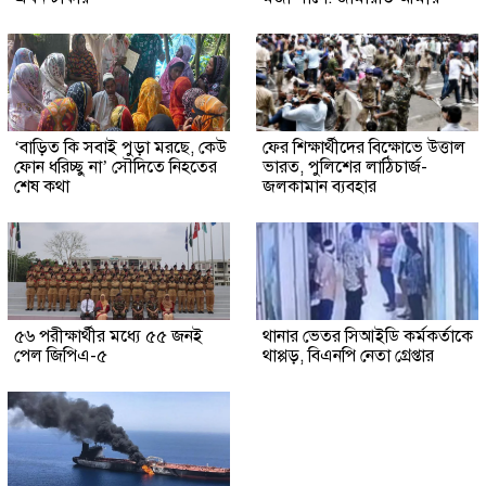
‘বাড়িত কি সবাই পুড়া মরছে, কেউ
ফের শিক্ষার্থীদের বিক্ষোভে উত্তাল
ফোন ধরিচ্ছু না’ সৌদিতে নিহতের
ভারত, পুলিশের লাঠিচার্জ-
শেষ কথা
জলকামান ব্যবহার
৫৬ পরীক্ষার্থীর মধ্যে ৫৫ জনই
থানার ভেতর সিআইডি কর্মকর্তাকে
পেল জিপিএ-৫
থাপ্পড়, বিএনপি নেতা গ্রেপ্তার