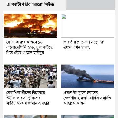
এ ক্যাটাগরির আরো নিউজ
সৌদি আরবে আগুনে ১৬
ভারতীয় গোয়েন্দা সংস্থা ‘র’
বাংলাদেশি নি’হ’ত, চুল কাটতে
প্রধান এখন ঢাকায়
গিয়ে বেঁচে গেছেন হাবিবুর
ফের শিক্ষার্থীদের বিক্ষোভে
ওমান উপকূলে ইরানের
উত্তাল ভারত, পুলিশের
ক্ষেপণাস্ত্র হামলা, মার্কিন সমর্থিত
লাঠিচার্জ-জলকামান ব্যবহার
জাহাজে আগুন