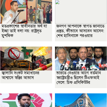
মতপ্রকাশের স্বাধীনতার অর্থ যা
জনগণ আপনাকে স্বাগত জানাতে
ইচ্ছা তাই বলা নয়: রাষ্ট্রদূত
প্রস্তুত, কীভাবে আসবেন আসেন:
মুশফিক
শেখ হাসিনাকে পরওয়ার
জ্বালানি সংকট সমাধানের
ভারতে নেওয়ার আগে বর্তমান
আশ্বাসে স্বস্তির আভাস
স্বরাষ্ট্রমন্ত্রীও ছিলেন টিএফআই
সেলে: চিফ প্রসিকিউটর