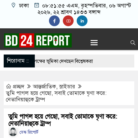
ঢাকা
০৮:৫১:৫৬ এএম
, বৃহস্পতিবার, ০৬ অগাস্ট
২০২৬, ২২ শ্রাবণ ১৪৩৩ বঙ্গাব্দ
শিরোনাম ::
্যাম্পাস, তৃতীয় পক্ষের ভূমিকা দেখছেন বিশ্লেষকরা
 এক টাকাও বাড়ালে সরকার টিকতে পারবে না: নাহিদ
প্রচ্ছদ
আন্তর্জাতিক
,
স্লাইডার
তুমি পাগল হয়ে গেছো, সবাই তোমাকে ঘৃণা করে:
নেতানিয়াহুকে ট্রাম্প
ামরিক পদক্ষেপের ইঙ্গিত নেতানিয়াহুর
 ‘৩৬ জুলাই’ স্মারক তোরণে আগুনের ঘটনায় মামলা
তুমি পাগল হয়ে গেছো, সবাই তোমাকে ঘৃণা করে:
নেতানিয়াহুকে ট্রাম্প
অসম্মান করতে আসিনি, জনগণের দাবি নিয়ে এসেছি:
ডেস্ক রিপোর্ট