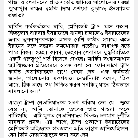
গাজা ও লেবাননের প্রতি সংহতি জানিয়ে আলোচনার দরজা
পুরোপুরি বন্ধের হুমকি দিয়ে প্রশংসা কুড়াচ্ছে ইসলামিক
প্রজাতন্ত্র।
মার্কিন কর্মকর্তাদের দাবি
,
প্রেসিডেন্ট ট্রাম্প মনে করেন
,
হিজবুল্লাহ বারবার ইসরায়েলে হামলা চালালেও ইসরায়েলের
জবাব তুলনামূলকভাবে অনেক বেশি কঠোর হয়েছে। এতে
ইরানের সঙ্গে সম্ভাব্য সমঝোতার প্রচেষ্টাও বাধাগ্রস্ত হতে
পারে কিংবা হচ্ছে। কারণ
,
তেহরান লেবাননে যুদ্ধবিরতিকে
একটি গুরুত্বপূর্ণ শর্ত হিসেবে দেখছে। মার্কিন সংবাদমাধ্যম
অ্যাক্সিওসের প্রতিবেদনে আরও বলা হয়
,
ফোনালাপে ট্রাম্প
কার্যত নেতানিয়াহুকে চাপে ফেলে দেন। এক কর্মকর্তা
জানান
,
আলোচনার একপর্যায়ে নেতানিয়াহু বলেন
, ‘
ঠিক
আছে
,
ঠিক আছে
,
শুধু নিশ্চিত করুন সবকিছু যাতে ঠিকভাবে
সামলানো হয়।
‘
এছাড়া ট্রাম্প নেতানিয়াহুকে স্মরণ করিয়ে দেন যে
, ‘
ভুলে
যেও না
,
আমি তোমাকে জেলের ভাত খাওয়া থেকে
বাঁচিয়েছি
’
।
এটি মূলত নেতানিয়াহুর বিরুদ্ধে চলমান দুর্নীতি
মামলার প্রসঙ্গ। এর আগে
,
ট্রাম্প প্রকাশ্যে ইসরায়েলের
প্রেসিডেন্ট আইজ্যাক হারজগের প্রতি আহ্বান জানিয়েছিলেন
,
যেন তিনি নেতানিয়াহুকে ক্ষমা করে দেন।