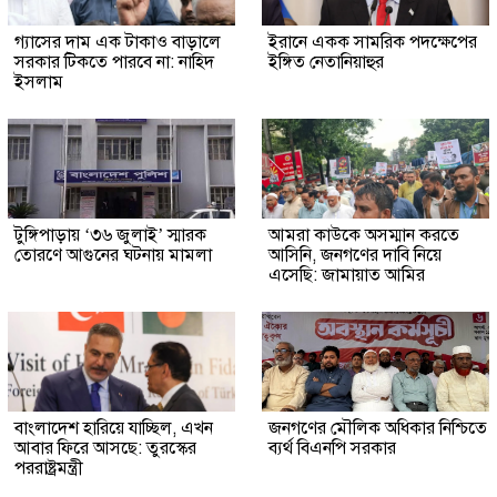
গ্যাসের দাম এক টাকাও বাড়ালে
ইরানে একক সামরিক পদক্ষেপের
সরকার টিকতে পারবে না: নাহিদ
ইঙ্গিত নেতানিয়াহুর
ইসলাম
টুঙ্গিপাড়ায় ‘৩৬ জুলাই’ স্মারক
আমরা কাউকে অসম্মান করতে
তোরণে আগুনের ঘটনায় মামলা
আসিনি, জনগণের দাবি নিয়ে
এসেছি: জামায়াত আমির
বাংলাদেশ হারিয়ে যাচ্ছিল, এখন
জনগণের মৌলিক অধিকার নিশ্চিতে
আবার ফিরে আসছে: তুরস্কের
ব্যর্থ বিএনপি সরকার
পররাষ্ট্রমন্ত্রী