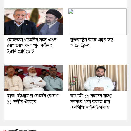
মোজতবা খামেনির সঙ্গে এখন
যুক্তরাষ্ট্রের কাছে প্রচুর অস্ত্র
যোগাযোগ করা ‘খুব কঠিন’:
আছে: ট্রাম্প
ইরানি প্রেসিডেন্ট
ঢাকা-চট্টগ্রাম লংমার্চের ঘোষণা
আগামী ১০ বছরের মধ্যে
১১-দলীয় ঐক্যের
সরকার গঠন করতে চায়
এনসিপি: নাহিদ ইসলাম