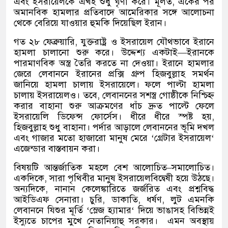
এবং ইসরায়েলকে এখই শুধু ঘৃণা করে। মূলত
,
একের পর
অমানবিক হামলার প্রতিবাদে আমেরিকার সঙ্গে আলোচনা
থেকে বেরিয়ে যাওয়ার হুমকি দিয়েছিল ইরান।
গত ২৮ ফেব্রুয়ারি
,
যুক্তরাষ্ট্র ও ইসরায়েল যৌথভাবে ইরানে
হামলা চালানো শুরু করে। উদ্দেশ্য একটাই
—
ইরানকে
পারমাণবিক অস্ত্র তৈরি করতে না দেওয়া। ইরানে হামলার
জেরে লেবাননে ইরানের প্রক্সি গ্রুপ হিজবুল্লাহ সমর্থন
জানিয়ে হামলা চালায় ইসরায়েলে। ফলে পাল্টা হামলা
চালায় ইসরায়েলও। তবে
,
লেবাননের সশস্ত্র গোষ্ঠীকে নিশ্চিহ্ন
করার বাহানা শুরু আক্রমণের ধাঁচ দ্রুত পাল্টে ফেলে
ইসরায়েলি ডিফেন্স ফোর্সেস। ধীরে ধীরে স্পষ্ট হয়
,
হিজবুল্লাহ শুধু বাহানা। পর্দার আড়ালে লেবাননের ভূমি দখল
এবং গাজার মতো হাজারো মানুষ মেরে
‘
গ্রেটার ইসরায়েল
‘
এজেন্ডার বাস্তবায়ন করা।
বিষয়টি আন্তর্জাতিক মহলে বেশ আলোচিত
–
সমালোচিত।
একদিকে
,
সারা পৃথিবীর মানুষ ইসরায়েলবিদ্বেষী হয়ে উঠছে।
অন্যদিকে
,
নানান কেলেঙ্কারিতে জর্জরিত এবং প্রশ্নবিদ্ধ
আইডিএফ সেনারা। চুরি
,
ডাকাতি
,
ধর্ষণ
,
লুট এমনকি
লেবাননে যিশুর মূর্তি
‘
স্লেজ হ্যামার
‘
দিয়ে ভাঙাসহ বিভিন্নই
ইস্যুতে চাপের মুখে নেতানিয়াহু সরকার।
এমন অবস্থায়