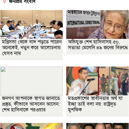
জনপ্রিয় সংবাদ
মন্ত্রিসভা থেকে বাদ পড়তে পারেন
অভিযুক্ত শেখ হাসিনাসহ ৫০,
অনেকেই, নতুন করে আলোচনায়
সত্যতা মেলেনি ৪৯ জনের বিরুদ্ধে
যেসব নাম
জনগণ আপনাকে স্বাগত জানাতে
মতপ্রকাশের স্বাধীনতার অর্থ যা
প্রস্তুত, কীভাবে আসবেন আসেন:
ইচ্ছা তাই বলা নয়: রাষ্ট্রদূত
শেখ হাসিনাকে পরওয়ার
মুশফিক