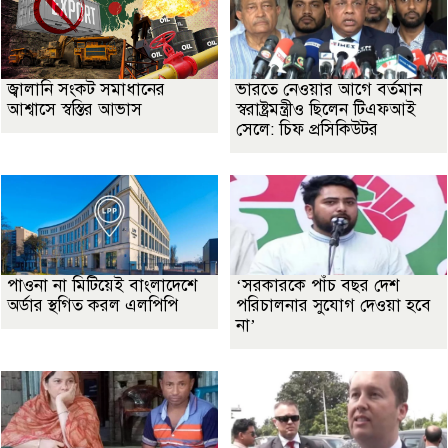
জ্বালানি সংকট সমাধানের
ভারতে নেওয়ার আগে বর্তমান
আশ্বাসে স্বস্তির আভাস
স্বরাষ্ট্রমন্ত্রীও ছিলেন টিএফআই
সেলে: চিফ প্রসিকিউটর
পাওনা না মিটিয়েই বাংলাদেশে
‘সরকারকে পাঁচ বছর দেশ
অর্ডার স্থগিত করল এলপিপি
পরিচালনার সুযোগ দেওয়া হবে
না’