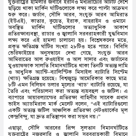
যুক্তরাষ্ট্রের হামলার জবাবে ইরানও মধ্যপ্রাচ্যের আটটি দেশে
ছড়িয়ে থাকা মার্কিন ঘাঁটিগুলোকে লক্ষ্য করে পাল্টা আক্রমণ
শুরু করে। জর্ডান
,
সৌদি আরব
,
সংযুক্ত আরব আমিরাত
(
ইউএই
),
কাতার
,
কুয়েত
,
ইরাক
,
বাহরাইন ও ওমানে
অবস্থিত মার্কিন ঘাঁটিগুলোর অত্যাধুনিক আকাশ
প্রতিরক্ষাব্যবস্থা
,
রাডার ও জ্বালানি সরবরাহকারী যুদ্ধবিমান
লক্ষ্য করে এই হামলা চালানো হয়। বিশ্লেষকদের মতে
,
প্রকৃত ক্ষতিগ্রস্ত ঘাঁটির সংখ্যা ২৮টিও হতে পারে। বিবিসি
ভেরিফাইয়ের অনুসন্ধানে দেখা গেছে
,
সংযুক্ত আরব
আমিরাতের আল রুওয়াইস ও আল সাদার এবং জর্ডানের
মুওয়াফফাক সালতি বিমানঘাঁটিতে থাকা তিনটি অত্যন্ত দামি
ও আধুনিক অ্যান্টি
–
ব্যালিস্টিক মিসাইল ব্যাটারি সিস্টেম
(
থাড
)
ক্ষতিগ্রস্ত হয়েছে। বিশ্বজুড়ে আমেরিকার কাছে মাত্র
৮টি এমন বিলিয়ন ডলার মূল্যের
‘
থাড
’
ব্যাটারি রয়েছে
,
যা
তৈরি এবং পরিচালনা করা অত্যন্ত ব্যয়বহুল ও জটিল। এ
ব্যাপারে আয়ারল্যান্ডের প্রতিরক্ষা বাহিনীর সাবেক প্রধান
ভাইস অ্যাডমিরাল মার্ক মেলেট বলেন
, “
এই ব্যাটারিগুলো
একটি অত্যন্ত জটিল আঞ্চলিক প্রতিরক্ষা নেটওয়ার্কের মূল
কেন্দ্রবিন্দু
,
যা দ্রুত প্রতিস্থাপন করা সম্ভব নয়।
”
এছাড়া
,
সৌদি আরবের প্রিন্স সুলতান বিমানঘাঁটিতে
যুক্তরাষ্ট্রের নজরদারি ও জ্বালানি সরবরাহকারী বিমানে