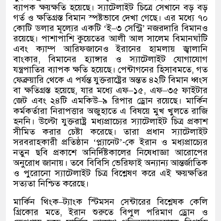
ব্যাপক ক্ষয়ক্ষতি হয়েছে। স্যাটেলাইট চিত্রে সেখানে বড় বড়
গর্ত ও ক্ষতিগ্রস্ত বিমান স্পষ্টভাবে দেখা গেছে। এর মধ্যে ৭০
কোটি ডলার মূল্যের একটি
‘
ই
–
৩ সেন্ট্রি
’
নজরদারি বিমানও
রয়েছে। পাশাপাশি কুয়েতের আলী আল সালেম বিমানঘাঁটি
এবং ক্যাম্প আরিফজানেও ইরানের হামলায় জ্বালানি
বাংকার
,
বিমানের হ্যাঙ্গার ও স্যাটেলাইট যোগাযোগ
যন্ত্রপাতির ব্যাপক ক্ষতি হয়েছে। পেন্টাগনের হিসাবমতে
,
গত
ফেব্রুয়ারি থেকে এ পর্যন্ত যুক্তরাষ্ট্রের অন্তত ৪২টি বিমান ধ্বংস
বা ক্ষতিগ্রস্ত হয়েছে
,
যার মধ্যে এফ
–
১৫
,
এফ
–
৩৫ ফাইটার
জেট এবং ২৪টি এমকিউ
–
৯ রিপার ড্রোন রয়েছে। মার্কিন
কর্মকর্তারা নিরাপত্তার অজুহাতে এ বিষয়ে মুখ খুলতে রাজি
হননি। উল্টো যুক্তরাষ্ট্র মধ্যপ্রাচ্যের স্যাটেলাইট চিত্র প্রকাশ
সীমিত করার চেষ্টা করেছে। তারা প্রধান স্যাটেলাইট
সরবরাহকারী প্রতিষ্ঠান
‘
প্ল্যানেট
’-
কে ইরান ও মধ্যপ্রাচ্যের
নতুন ছবি প্রকাশে অনির্দিষ্টকালের নিষেধাজ্ঞা আরোপের
অনুরোধ জানায়। তবে বিবিসি ভেরিফাই অন্যান্য আন্তর্জাতিক
ও পুরোনো স্যাটেলাইট চিত্র বিশ্লেষণ করে এই ক্ষয়ক্ষতির
সত্যতা নিশ্চিত করেছে।
মার্কিন থিংক
–
ট্যাংক স্টিমসন সেন্টারের বিশ্লেষক কেলি
গ্রিকোর মতে
,
ইরান শুরুতে বিপুল পরিমাণ ড্রোন ও