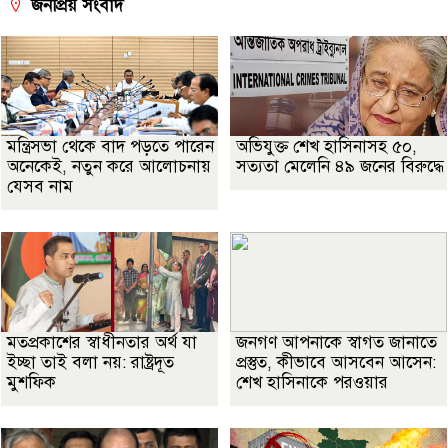
জনপ্রিয় সংবাদ
মন্ত্রিসভা থেকে বাদ পড়তে পারেন
অভিযুক্ত শেখ হাসিনাসহ ৫০,
অনেকেই, নতুন করে আলোচনায়
সত্যতা মেলেনি ৪৯ জনের বিরুদ্ধে
যেসব নাম
মতপ্রকাশের স্বাধীনতার অর্থ যা
জনগণ আপনাকে স্বাগত জানাতে
ইচ্ছা তাই বলা নয়: রাষ্ট্রদূত
প্রস্তুত, কীভাবে আসবেন আসেন:
মুশফিক
শেখ হাসিনাকে পরওয়ার