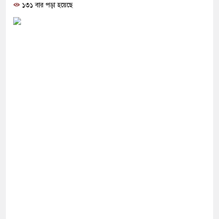
গ দিলেন জামায়াত বহিষ্কাকৃত গাজী নজরুলের ১২
১৩১ বার পড়া হয়েছে
ফিরলে দায়ী থাকবে জামায়াত-এনসিপি: রাশেদ খাঁন
 হারিয়েছে বর্তমান সরকার: নাহিদ ইসলাম
্ষা করতে ন্যাটোভুক্ত দেশে হামলা চালাতে পারে রাশিয়া