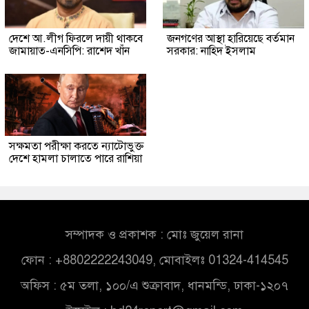
দেশে আ.লীগ ফিরলে দায়ী থাকবে
জনগণের আস্থা হারিয়েছে বর্তমান
জামায়াত-এনসিপি: রাশেদ খাঁন
সরকার: নাহিদ ইসলাম
সক্ষমতা পরীক্ষা করতে ন্যাটোভুক্ত
দেশে হামলা চালাতে পারে রাশিয়া
সম্পাদক ও প্রকাশক : মোঃ জুয়েল রানা
ফোন : +8802222243049, মোবাইলঃ 01324-414545
অফিস : ৫ম তলা, ১০০/এ শুক্রাবাদ, ধানমন্ডি, ঢাকা-১২০৭