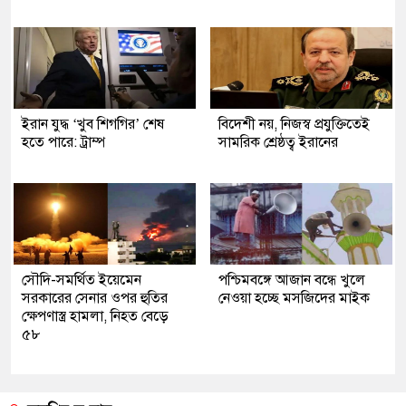
ইরান যুদ্ধ ‘খুব শিগগির’ শেষ
বিদেশী নয়, নিজস্ব প্রযুক্তিতেই
হতে পারে: ট্রাম্প
সামরিক শ্রেষ্ঠত্ব ইরানের
সৌদি-সমর্থিত ইয়েমেন
পশ্চিমবঙ্গে আজান বন্ধে খুলে
সরকারের সেনার ওপর হুতির
নেওয়া হচ্ছে মসজিদের মাইক
ক্ষেপণাস্ত্র হামলা, নিহত বেড়ে
৫৮