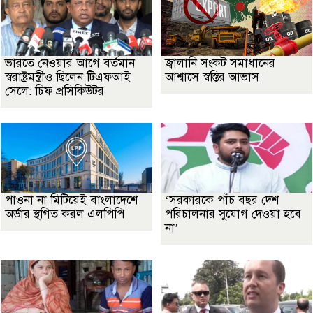
ভারতে নেওয়ার আগে বর্তমান
জ্বালানি সংকট সমাধানের
স্বরাষ্ট্রমন্ত্রীও ছিলেন টিএফআই
আশ্বাসে স্বস্তির আভাস
সেলে: চিফ প্রসিকিউটর
পাওনা না মিটিয়েই বাংলাদেশে
‘সরকারকে পাঁচ বছর দেশ
অর্ডার স্থগিত করল এলপিপি
পরিচালনার সুযোগ দেওয়া হবে
না’