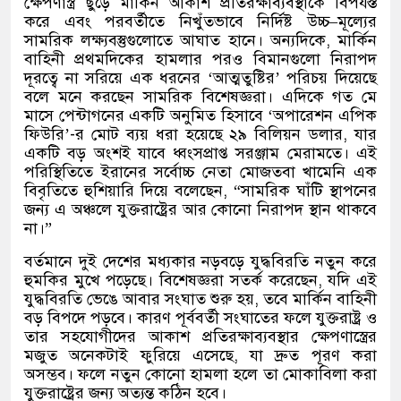
ক্ষেপণাস্ত্র ছুড়ে মার্কিন আকাশ প্রতিরক্ষাব্যবস্থাকে বিপর্যস্ত
করে এবং পরবর্তীতে নিখুঁতভাবে নির্দিষ্ট উচ্চ
–
মূল্যের
সামরিক লক্ষ্যবস্তুগুলোতে আঘাত হানে। অন্যদিকে
,
মার্কিন
বাহিনী প্রথমদিকের হামলার পরও বিমানগুলো নিরাপদ
দূরত্বে না সরিয়ে এক ধরনের
‘
আত্মতুষ্টির
’
পরিচয় দিয়েছে
বলে মনে করছেন সামরিক বিশেষজ্ঞরা। এদিকে গত মে
মাসে পেন্টাগনের একটি অনুমিত হিসাবে
‘
অপারেশন এপিক
ফিউরি
’-
র মোট ব্যয় ধরা হয়েছে ২৯ বিলিয়ন ডলার
,
যার
একটি বড় অংশই যাবে ধ্বংসপ্রাপ্ত সরঞ্জাম মেরামতে। এই
পরিস্থিতিতে ইরানের সর্বোচ্চ নেতা মোজতবা খামেনি এক
বিবৃতিতে হুশিয়ারি দিয়ে বলেছেন
, “
সামরিক ঘাঁটি স্থাপনের
জন্য এ অঞ্চলে যুক্তরাষ্ট্রের আর কোনো নিরাপদ স্থান থাকবে
না।
”
বর্তমানে দুই দেশের মধ্যকার নড়বড়ে যুদ্ধবিরতি নতুন করে
হুমকির মুখে পড়েছে। বিশেষজ্ঞরা সতর্ক করেছেন
,
যদি এই
যুদ্ধবিরতি ভেঙে আবার সংঘাত শুরু হয়
,
তবে মার্কিন বাহিনী
বড় বিপদে পড়বে। কারণ পূর্ববর্তী সংঘাতের ফলে যুক্তরাষ্ট্র ও
তার সহযোগীদের আকাশ প্রতিরক্ষাব্যবস্থার ক্ষেপণাস্ত্রের
মজুত অনেকটাই ফুরিয়ে এসেছে
,
যা দ্রুত পূরণ করা
অসম্ভব। ফলে নতুন কোনো হামলা হলে তা মোকাবিলা করা
যুক্তরাষ্ট্রের জন্য অত্যন্ত কঠিন হবে।