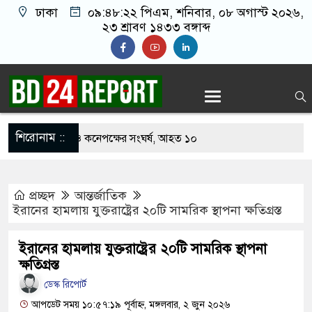
ঢাকা
০৯:৪৮:২৩ পিএম
, শনিবার, ০৮ অগাস্ট
২০২৬, ২৩ শ্রাবণ ১৪৩৩ বঙ্গাব্দ
শিরোনাম ::
াবার নিয়ে বর ও কনেপক্ষের সংঘর্ষ, আহত ১০
রির টিকিটে ৩০ লাখ টাকা পাচ্ছেন কৃষক হানিফ
প্রচ্ছদ
আন্তর্জাতিক
শঙ্কায় দেশজুড়ে পুলিশের সতর্কতা জারি
ইরানের হামলায় যুক্তরাষ্ট্রের ২০টি সামরিক স্থাপনা ক্ষতিগ্রস্ত
্তোরাঁয় আ.লীগের গোপন বৈঠক থেকে গ্রেপ্তার ৬
ইরানের হামলায় যুক্তরাষ্ট্রের ২০টি সামরিক স্থাপনা
কে যুবদল সভাপতি আটক, ভিডিও ভাইরাল
ক্ষতিগ্রস্ত
ডেস্ক রিপোর্ট
ফিরলে দায়ী থাকবে জামায়াত-এনসিপি: রাশেদ খাঁন
আপডেট সময় ১০:৫৭:১৯ পূর্বাহ্ন, মঙ্গলবার, ২ জুন ২০২৬