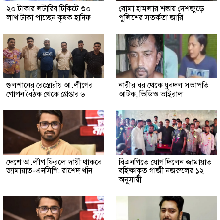
২০ টাকার লটারির টিকিটে ৩০
বোমা হামলার শঙ্কায় দেশজুড়ে
লাখ টাকা পাচ্ছেন কৃষক হানিফ
পুলিশের সতর্কতা জারি
গুলশানের রেস্তোরাঁয় আ.লীগের
নারীর ঘর থেকে যুবদল সভাপতি
গোপন বৈঠক থেকে গ্রেপ্তার ৬
আটক, ভিডিও ভাইরাল
দেশে আ.লীগ ফিরলে দায়ী থাকবে
বিএনপিতে যোগ দিলেন জামায়াত
জামায়াত-এনসিপি: রাশেদ খাঁন
বহিষ্কাকৃত গাজী নজরুলের ১২
অনুসারী