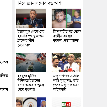
নিয়ে রোনালদোর বড় আশা
ইরান যুদ্ধ থেকে বের
হিন্দু নারীর ঘর থেকে
হওয়ার পথ খুঁজছেন
বস্ত্রহীন অবস্থায়
ট্রাম্পের শীর্ষ
যুবদল নেতা আটক
জেনারেল
িহতের
শ্চিত
হরমুজ চুক্তির
মজুদদারের সর্বোচ্চ
বিনিময়ে ইরানের
শাস্তি মৃত্যুদণ্ড, তাই
বন্দর অবরোধ তুলে
ভেবে মজুদ করবেন:
ন্ধান
নেবে যুক্তরাষ্ট্র
আইনমন্ত্রী