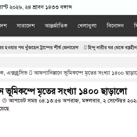
স্ট ২০২৬, ২৪ শ্রাবণ ১৪৩৩ বঙ্গাব্দ
দেশ
সারাদেশ
আন্তর্জাতিক
খেলাধুলা
বিনোদন
ফ
থ খুঁজছেন ট্রাম্পের শীর্ষ জেনারেল
হিন্দু নারীর ঘর থেকে বস্ত্রহীন অবস্থা
তি মৃত্যুদণ্ড, তাই ভেবে মজুদ করবেন: আইনমন্ত্রী
‘ককরোচ জনতা পার্টি’র চ
িক
,
এক্সক্লুসিভ
আফগানিস্তানে ভূমিকম্পে মৃতের সংখ্যা ১৪০০ ছাড়
 বিপাকে ভারত
শেখ হাসিনা ফিরলে তাকে ফাঁ/সির কাষ্ঠে নেওয়া হবে: রাশেদ
ে ভূমিকম্পে মৃতের সংখ্যা ১৪০০ ছাড়ালো
আপডেট সময় ০৪:১৩:৫৪ অপরাহ্ন, মঙ্গলবার, ২ সেপ্টেম্বর ২০
য়েছে