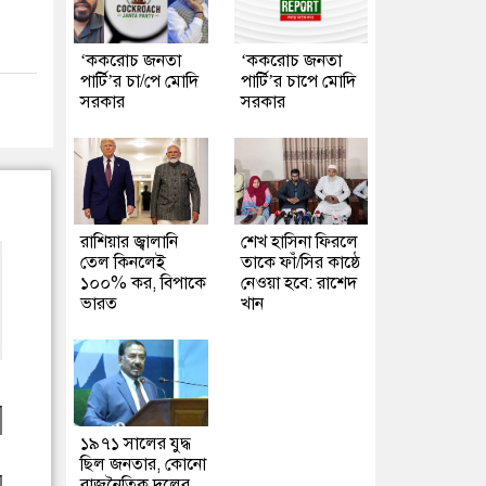
‘ককরোচ জনতা
‘ককরোচ জনতা
পার্টি’র চা/পে মোদি
পার্টি’র চাপে মোদি
সরকার
সরকার
রাশিয়ার জ্বালানি
শেখ হাসিনা ফিরলে
তেল কিনলেই
তাকে ফাঁ/সির কাষ্ঠে
১০০% কর, বিপাকে
নেওয়া হবে: রাশেদ
ভারত
খান
১৯৭১ সালের যুদ্ধ
ছিল জনতার, কোনো
রাজনৈতিক দলের