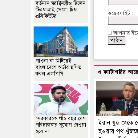
বর্তমান স্বরাষ্ট্রমন্ত্রীও ছিলেন
টিএফআই সেলে: চিফ
ওয়েবসাইট :
প্রসিকিউটর
আপনার ইমেইল
পাওনা না মিটিয়েই
বাংলাদেশে অর্ডার স্থগিত
এ ক্যাটাগরির আর
করল এলপিপি
‘সরকারকে পাঁচ বছর দেশ
ইরান যুদ্ধ থেকে 
পরিচালনার সুযোগ দেওয়া
হওয়ার পথ খুঁজছ
হবে না’