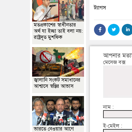
ট্যাগস
মতপ্রকাশের স্বাধীনতার
অর্থ যা ইচ্ছা তাই বলা নয়:
রাষ্ট্রদূত মুশফিক
আপনার মতা
মেসেজ বক্স
জ্বালানি সংকট সমাধানের
আশ্বাসে স্বস্তির আভাস
নাম :
ই-মেইল :
ভারতে নেওয়ার আগে