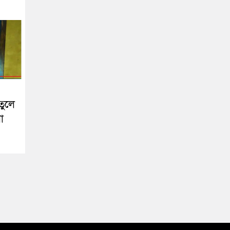
তুলে
া