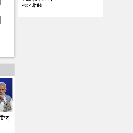
নয়: রাষ্ট্রপতি
টি’র
র