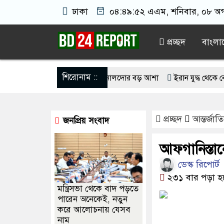
ঢাকা
০৪:৪৯:৫২ এএম
, শনিবার, ০৮ অগা
প্রচ্ছদ
বাংলা
শিরোনাম ::
বড় হবে: ছেলেকে নিয়ে রোনালদোর বড় আশা
ইরান যুদ্ধ থেকে বের হওয়ার প
বিনিময়ে ইরানের বন্দর অবরোধ তুলে নেবে যুক্তরাষ্ট্র
মজুদদারের সর্বোচ্চ শাস্
প্রচ্ছদ
আন্তর্জাত
জনপ্রিয় সংবাদ
পার্টি’র চাপে মোদি সরকার
রাশিয়ার জ্বালানি তেল কিনলেই ১০০% কর,
দ্ধ ছিল জনতার, কোনো রাজনৈতিক দলের নয়: রাষ্ট্রপতি
আফগানিস্তান
ডেস্ক রিপোর্ট
২৩১ বার পড়া হ
মন্ত্রিসভা থেকে বাদ পড়তে
পারেন অনেকেই, নতুন
করে আলোচনায় যেসব
নাম