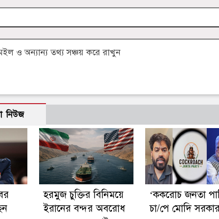
 ও অন্যান্য তথ্য সঞ্চয় করে রাখুন
ো নিউজ
বের
হরমুজ চুক্তির বিনিময়ে
‘ককরোচ জনতা পার্
েন
ইরানের বন্দর অবরোধ
চা/পে মোদি সরকা