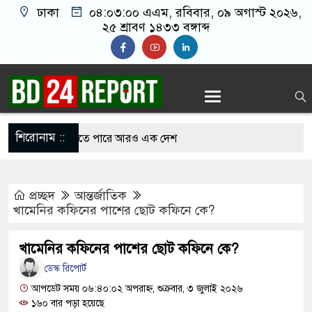
ঢাকা
০৪:০৩:০১ এএম
, রবিবার, ০৯ অগাস্ট ২০২৬,
২৫ শ্রাবণ ১৪৩৩ বঙ্গাব্দ
শিরোনাম ::
রক্ষা জোটে যোগ দিতে পারে আরও এক দেশ
ওপর ‘আসল মার শুরুই হয়নি’: এমপি মনজুরুল
প্রচ্ছদ
আন্তর্জাতিক
বিদায় জানাতে রোজারিওতে মেসি
খামেনির কফিনের পাশের ছোট কফিনে কে?
শরীরে ছড়িয়ে পড়েছে ‘অত্যন্ত যন্ত্রণাদায়ক’ ক্যানসার
খামেনির কফিনের পাশের ছোট কফিনে কে?
নলাইন জুয়া খেলার সময় হাতেনাতে ৪ জন গ্রেপ্তার
ডেস্ক রিপোর্ট
 করেন তাহলে আওয়ামী লীগের দোষ কী ছিল: রুমিন
আপডেট সময় ০৬:৪০:০২ অপরাহ্ন, শুক্রবার, ৩ জুলাই ২০২৬
১৬০ বার পড়া হয়েছে