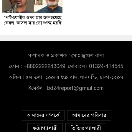
‘পাটওয়ারীর ওপর মার শুরু হয়েছে
কেবল, আসল মার তো শুরুই হয়নি’
সম্পাদক ও প্রকাশক : মোঃ জুয়েল রানা
ফোন : +8802222243049, মোবাইলঃ 01324-414545
অফিস : ৫ম তলা, ১০০/এ শুক্রাবাদ, ধানমন্ডি, ঢাকা-১২০৭
ইমেইল :
bd24report@gmail.com
আমাদের সম্পর্কে
আমাদের পরিবার
ফটোগ্যালারী
ভিডিও গ্যালারী