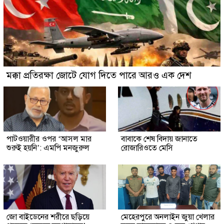
মক্কা প্রতিরক্ষা জোটে যোগ দিতে পারে আরও এক দেশ
পাটওয়ারীর ওপর ‘আসল মার
বাবাকে শেষ বিদায় জানাতে
শুরুই হয়নি’: এমপি মনজুরুল
রোজারিওতে মেসি
জো বাইডেনের শরীরে ছড়িয়ে
মেহেরপুরে অনলাইন জুয়া খেলার