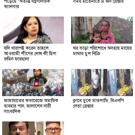
পড়েছে ‘অত্যন্ত যন্ত্রণাদায়ক’
সময় হাতেনাতে ৪ জন গ্রেপ্তার
ক্যানসার
যদি খারাপই করেন তাহলে
ঘর ভাড়া পরিশোধে অসহায় মায়ের
আওয়ামী লীগের দোষ কী ছিল:
মাথার চুল বিক্রি
রুমিন ফারহানা
জামায়াতের কভারেজে অমায়িক
ক্লাবে ঢুকে মাতলামি, বিএনপি
ব্যবহার পান, জানালেন নারী
নেতা গ্রেপ্তার
সাংবাদিক