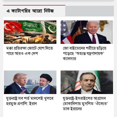
এ ক্যাটাগরির আরো নিউজ
মক্কা প্রতিরক্ষা জোটে যোগ দিতে
জো বাইডেনের শরীরে ছড়িয়ে
পারে আরও এক দেশ
পড়েছে ‘অত্যন্ত যন্ত্রণাদায়ক’
ক্যানসার
যুক্তরাষ্ট্র সব শর্ত মানলেই খুলবে
যুক্তরাষ্ট্র-ইসরাইলের আগ্রাসন
হরমুজ প্রণালি: ইরান
মোকাবিলায় মুসলিম ‘ঐক্যের’
ডাক ইরানের