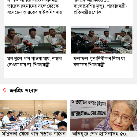
সম্পর্ক এগিয়ে নিতে প্রধানমন্ত্রী
রিয়াদে অগ্নিকাণ্ডে ১৬
তারেক রহমানের সঙ্গে বৈঠকে
বাংলাদেশির মৃত্যু, পররাষ্ট্রমন্ত্রী-
বসেছেন ভারতের হাইকমিশনার
প্রতিমন্ত্রীর শোক
মন খুলে গান গাওয়া যায়, নাম্বার
ফলাফল পুনঃনিরীক্ষণ নিয়ে যা
দেওয়া যায় না: শিক্ষামন্ত্রী
বললেন শিক্ষামন্ত্রী
জনপ্রিয় সংবাদ
মন্ত্রিসভা থেকে বাদ পড়তে পারেন
অভিযুক্ত শেখ হাসিনাসহ ৫০,