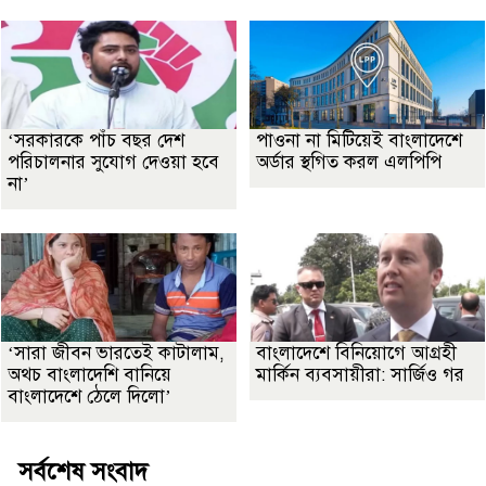
‘সরকারকে পাঁচ বছর দেশ
পাওনা না মিটিয়েই বাংলাদেশে
পরিচালনার সুযোগ দেওয়া হবে
অর্ডার স্থগিত করল এলপিপি
না’
‘সারা জীবন ভারতেই কাটালাম,
বাংলাদেশে বিনিয়োগে আগ্রহী
অথচ বাংলাদেশি বানিয়ে
মার্কিন ব্যবসায়ীরা: সার্জিও গর
বাংলাদেশে ঠেলে দিলো’
সর্বশেষ সংবাদ