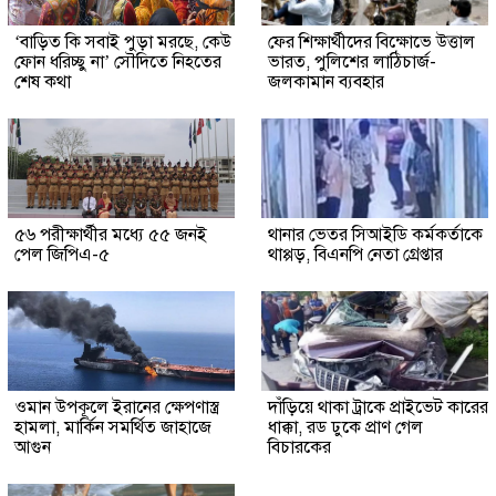
‘বাড়িত কি সবাই পুড়া মরছে, কেউ
ফের শিক্ষার্থীদের বিক্ষোভে উত্তাল
ফোন ধরিচ্ছু না’ সৌদিতে নিহতের
ভারত, পুলিশের লাঠিচার্জ-
শেষ কথা
জলকামান ব্যবহার
৫৬ পরীক্ষার্থীর মধ্যে ৫৫ জনই
থানার ভেতর সিআইডি কর্মকর্তাকে
পেল জিপিএ-৫
থাপ্পড়, বিএনপি নেতা গ্রেপ্তার
ওমান উপকূলে ইরানের ক্ষেপণাস্ত্র
দাঁড়িয়ে থাকা ট্রাকে প্রাইভেট কারের
হামলা, মার্কিন সমর্থিত জাহাজে
ধাক্কা, রড ঢুকে প্রাণ গেল
আগুন
বিচারকের