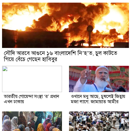
সৌদি আরবে আগুনে ১৬ বাংলাদেশি নি’হ’ত, চুল কাটতে
গিয়ে বেঁচে গেছেন হাবিবুর
ভারতীয় গোয়েন্দা সংস্থা ‘র’ প্রধান
ওখানে মধু আছে, চুষলেই জিহ্বায়
এখন ঢাকায়
মজা লাগে: জামায়াত আমীর