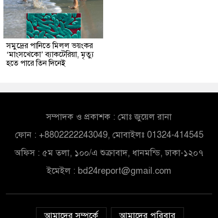
সমুদ্রের পানিতে মিলল ভয়ংকর
‘মাংসখেকো’ ব্যাকটেরিয়া, মৃত্যু
হতে পারে তিন দিনেই
সম্পাদক ও প্রকাশক : মোঃ জুয়েল রানা
ফোন : +8802222243049, মোবাইলঃ 01324-414545
অফিস : ৫ম তলা, ১০০/এ শুক্রাবাদ, ধানমন্ডি, ঢাকা-১২০৭
ইমেইল :
bd24report@gmail.com
আমাদের সম্পর্কে
আমাদের পরিবার