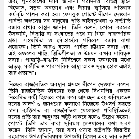
এবং পুনর্বহালের দাবি জানান। পরদিনও বিভিন্ন স্থানে
বিক্ষোভ
,
সড়ক অবরোধ এবং টায়ার জ্বালিয়ে প্রতিবাদ
কর্মসূচি পালন করা হয়। ফেসবুক পোস্টে দীপেন দেওয়ান
পার্বত্য অঞ্চলের সব মানুষের প্রতি আইনশৃঙ্খলা ও সম্প্রীতি
বজায় রাখার আহ্বান জানান। তিনি বলেন
,
কোনো ধরনের
উসকানি
,
বিভ্রান্তি বা সংঘাতের পথে না গিয়ে পারস্পরিক
শ্রদ্ধা
,
সহমর্মিতা ও সৌহার্দ্যের পরিবেশ বজায় রাখা
প্রয়োজন। তিনি আরও বলেন
,
পার্বত্য চট্টগ্রাম সবার এবং
এই অঞ্চলের শান্তি
,
স্থিতিশীলতা ও উন্নয়ন রক্ষার দায়িত্বও
সবার। পাহাড়ি
–
বাঙালি নির্বিশেষে সকল জনগণের মধ্যে
ভ্রাতৃত্ব
,
সম্প্রীতি ও পারস্পরিক আস্থা আরও সুদৃঢ় হোক এটাই
তার প্রত্যাশা।
নিজের রাজনৈতিক অবস্থান প্রসঙ্গে দীপেন দেওয়ান বলেন
,
তিনি রাজনৈতিক জীবনের শুরু থেকে বিএনপির একজন
নিবেদিত কর্মী হিসেবে কাজ করে আসছেন এবং ভবিষ্যতেও
দলের আদর্শ ও জনগণের কল্যাণে নিজেকে উৎসর্গ করতে
চান। ব্যক্তিগত বা রাজনৈতিক যেকোনো পরিস্থিতিতেই
দলের প্রতি তার আনুগত্য অটুট থাকবে বলেও উল্লেখ করেন।
পোস্টে তিনি তার বাবা সুবিমল দেওয়ানের কথা স্মরণ
করেন। তিনি জানান
,
তার বাবা প্রয়াত রাষ্ট্রপতি জিয়াউর
রহমানের উপজাতিবিষয়ক উপদেষ্টা ছিলেন এবং তার আদর্শ