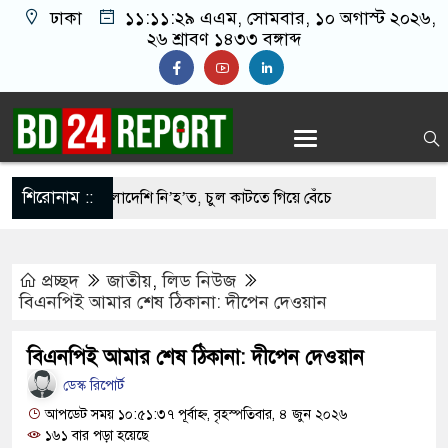
ঢাকা
১১:১১:৩০ এএম
, সোমবার, ১০ অগাস্ট
২০২৬, ২৬ শ্রাবণ ১৪৩৩ বঙ্গাব্দ
শিরোনাম ::
গুনে ১৬ বাংলাদেশি নি’হ’ত, চুল কাটতে গিয়ে বেঁচে
প্রচ্ছদ
জাতীয়
,
লিড নিউজ
্দা সংস্থা ‘র’ প্রধান এখন ঢাকায়
বিএনপিই আমার শেষ ঠিকানা: দীপেন দেওয়ান
ছে, চুষলেই জিহ্বায় মজা লাগে: জামায়াত আমীর
বিএনপিই আমার শেষ ঠিকানা: দীপেন দেওয়ান
বাই পুড়া মরছে, কেউ ফোন ধরিচ্ছু না’ সৌদিতে নিহতের
ডেস্ক রিপোর্ট
আপডেট সময় ১০:৫১:৩৭ পূর্বাহ্ন, বৃহস্পতিবার, ৪ জুন ২০২৬
১৬১ বার পড়া হয়েছে