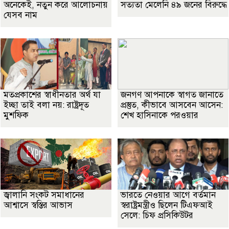
অনেকেই, নতুন করে আলোচনায়
সত্যতা মেলেনি ৪৯ জনের বিরুদ্ধে
যেসব নাম
মতপ্রকাশের স্বাধীনতার অর্থ যা
জনগণ আপনাকে স্বাগত জানাতে
ইচ্ছা তাই বলা নয়: রাষ্ট্রদূত
প্রস্তুত, কীভাবে আসবেন আসেন:
মুশফিক
শেখ হাসিনাকে পরওয়ার
জ্বালানি সংকট সমাধানের
ভারতে নেওয়ার আগে বর্তমান
আশ্বাসে স্বস্তির আভাস
স্বরাষ্ট্রমন্ত্রীও ছিলেন টিএফআই
সেলে: চিফ প্রসিকিউটর