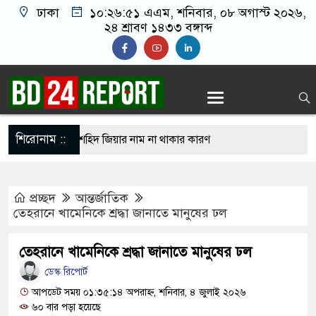
ঢাকা
১০:২৬:৫২ এএম
, শনিবার, ০৮ অগাস্ট ২০২৬,
২৪ শ্রাবণ ১৪৩৩ বঙ্গাব্দ
শিরোনাম ::
ে মুজিব থাকলেও শহিদ জিয়ার নাম না থাকার কারণ
ায়াত আমির
প্রচ্ছদ
আন্তর্জাতিক
থা গোঁজার ঠাঁই পেতে মাথার চুল বিক্রি করলেন মা
তেহরানে খামেনিকে শ্রদ্ধা জানাতে মানুষের ঢল
/প্রাপ্ত হাসিনার হু’ম’কি-ধম’কির দায় ভারত সরকার এড়াতে
তেহরানে খামেনিকে শ্রদ্ধা জানাতে মানুষের ঢল
রান
ডেস্ক রিপোর্ট
র্ঘটনা মোকাবিলায় ১০ কিলোমিটার পরপর মিলবে
আপডেট সময় ০১:৩৫:১৪ অপরাহ্ন, শনিবার, ৪ জুলাই ২০২৬
৬০ বার পড়া হয়েছে