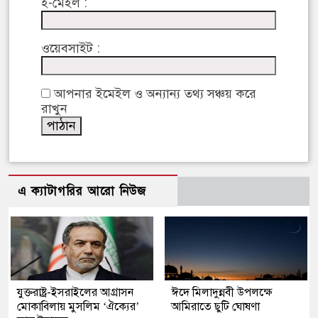
ই-মেইল :
ওয়েবসাইট :
আপনার ইমেইল ও অন্যান্য তথ্য সঞ্চয় করে
রাখুন
এ ক্যাটাগরির আরো নিউজ
যুক্তরাষ্ট্র-ইসরাইলের আগ্রাসন
ঈদে মিলাদুন্নবী উপলক্ষে
মোকাবিলায় মুসলিম ‘ঐক্যের’
আমিরাতে ছুটি ঘোষণা