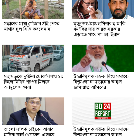
সন্তানের মাথা গোঁজার ঠাঁই পেতে
মৃত্যু/দণ্ড/প্রাপ্ত হাসিনার হু’ম’কি-
মাথার চুল বিক্রি করলেন মা
ধম’কির দায় ভারত সরকার
এড়াতে পারে না: ডা. ইরান
মহাসড়কে দুর্ঘটনা মোকাবিলায় ১০
উস্কানিমূলক বক্তব্য দিয়ে সমাজে
কিলোমিটার পরপর মিলবে
বিশৃঙ্খলা না ছড়ানোর আহ্বান
অ্যাম্বুলেন্স সেবা
জামায়াত আমিরের
ভালো সম্পর্ক চাইবেন আবার
উস্কানিমূলক বক্তব্য দিয়ে সমাজে
হাসিনা কার্ড খেলবেন, এভাবে
বিশৃঙ্খলা না ছড়ানোর আহ্বান