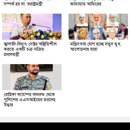
সম্পর্ক হয় না: স্বরাষ্ট্রমন্ত্রী
জামায়াত আমিরের
জ্বালানি-বিদ্যুৎ সেক্টর অস্থিতিশীল
মন্ত্রিসভায় যোগ হচ্ছে নতুন মুখ,
করতে একটি চক্র সক্রিয়:
আলোচনায় যারা
প্রধানমন্ত্রী
রোহিঙ্গা ক্যাম্পের বাথরুম থেকে
পুলিশের এএসআইয়ের মরদেহ
উদ্ধার