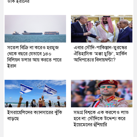
ডাক ইরানের
সতেল বিক্রি না করেও হরমুজ
এবার সৌদি-পাকিস্তান-তুরস্কের
থেকে বছরে যেভাবে ১৪০
ঐতিহাসিক ‘মক্কা চুক্তি’, মার্কিন
বিলিয়ন ডলার আয় করতে পারে
আধিপত্যের বিদায়ঘণ্টা?
ইরান
ইসরায়েলিদের ক্যানসারের ঝুঁকি
সমগ্র বিশ্বকে এক করলেও লাভ
বাড়ছে
হবে না: সৌদিকে উদ্দেশ্য করে
ইয়েমেনের হুঁশিয়ারি