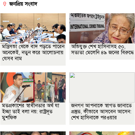
জনপ্রিয় সংবাদ
মন্ত্রিসভা থেকে বাদ পড়তে পারেন
অভিযুক্ত শেখ হাসিনাসহ ৫০,
অনেকেই, নতুন করে আলোচনায়
সত্যতা মেলেনি ৪৯ জনের বিরুদ্ধে
যেসব নাম
মতপ্রকাশের স্বাধীনতার অর্থ যা
জনগণ আপনাকে স্বাগত জানাতে
ইচ্ছা তাই বলা নয়: রাষ্ট্রদূত
প্রস্তুত, কীভাবে আসবেন আসেন:
মুশফিক
শেখ হাসিনাকে পরওয়ার