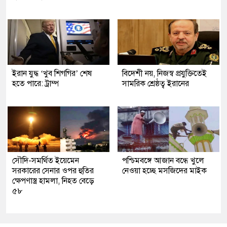
ইরান যুদ্ধ ‘খুব শিগগির’ শেষ
বিদেশী নয়, নিজস্ব প্রযুক্তিতেই
হতে পারে: ট্রাম্প
সামরিক শ্রেষ্ঠত্ব ইরানের
সৌদি-সমর্থিত ইয়েমেন
পশ্চিমবঙ্গে আজান বন্ধে খুলে
সরকারের সেনার ওপর হুতির
নেওয়া হচ্ছে মসজিদের মাইক
ক্ষেপণাস্ত্র হামলা, নিহত বেড়ে
৫৮