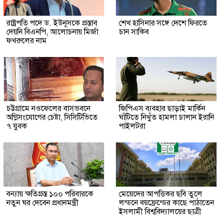
রাষ্ট্রপতি পদে ড. ইউনূসকে প্রস্তাব
শেখ হাসিনার সঙ্গে দেশে ফিরতে
দেয়নি বিএনপি, আলোচনায় মির্জা
চান সাকিব
ফখরুলের নাম
চট্টগ্রামে নওফেলের বাসভবনে
জিপিএস ব্যবহার ছাড়াই মার্কিন
অগ্নিসংযোগের চেষ্টা, সিসিটিভিতে
ঘাঁটিতে নিখুঁত হামলা চালান ইরানি
৭ যুবক
পাইলটরা
বন্যায় ক্ষতিগ্রস্ত ১০০ পরিবারকে
মেয়েদের আপত্তিকর ছবি তুলে
নতুন ঘর দেবেন প্রধানমন্ত্রী
লন্ডনে বয়ফ্রেন্ডের কাছে পাঠাতেন
ইসলামী বিশ্ববিদ্যালয়ের ছাত্রী