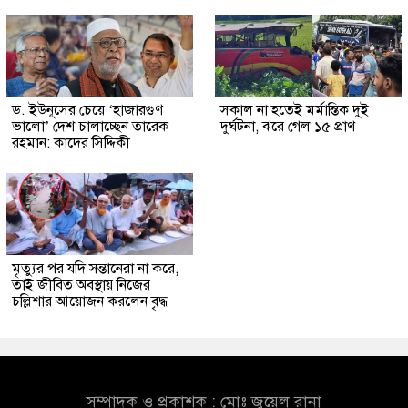
ড. ইউনূসের চেয়ে ‘হাজারগুণ
সকাল না হতেই মর্মান্তিক দুই
ভালো’ দেশ চালাচ্ছেন তারেক
দুর্ঘটনা, ঝরে গেল ১৫ প্রাণ
রহমান: কাদের সিদ্দিকী
মৃত্যুর পর যদি সন্তানেরা না করে,
তাই জীবিত অবস্থায় নিজের
চল্লিশার আয়োজন করলেন বৃদ্ধ
সম্পাদক ও প্রকাশক : মোঃ জুয়েল রানা