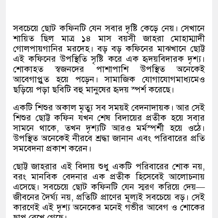
সবচেয়ে ছোট কফিনটি যেন সবার দৃষ্টি কেড়ে নেয়। সেখানে
শায়িত ছিল মাত্র ১৪ মাস বয়সী জাহরা মোহাম্মাদী
গোলপায়গানির মরদেহ। বড় বড় কফিনের মাঝখানে ছোট্ট
এই কফিনের উপস্থিতি সৃষ্টি করে এক হৃদয়বিদারক দৃশ্য।
শোকাহত স্বজনদের পাশাপাশি উপস্থিত অনেকেই
আবেগাপ্লুত হয়ে পড়েন। সামাজিক যোগাযোগমাধ্যমেও
ছড়িয়ে পড়া ছবিটি বহু মানুষের হৃদয় স্পর্শ করেছে।
একটি শিশুর অকাল মৃত্যু সব সময়ই বেদনাদায়ক। আর সেই
শিশুর ছোট্ট কফিন যখন শেষ বিদায়ের প্রতীক হয়ে সবার
সামনে থাকে
,
তখন দৃশ্যটি আরও মর্মস্পর্শী হয়ে ওঠে।
উপস্থিত অনেকেই নীরবে শ্রদ্ধা জানান এবং পরিবারের প্রতি
সমবেদনা প্রকাশ করেন।
ছোট্ট জাহরার এই বিদায় শুধু একটি পরিবারের শোক নয়
,
বরং মানবিক বেদনার এক প্রতীক হিসেবেই আলোচনায়
এসেছে। সবচেয়ে ছোট কফিনটি যেন স্মরণ করিয়ে দেয়
—
জীবনের দৈর্ঘ্য নয়
,
প্রতিটি প্রাণের মূল্যই সবচেয়ে বড়। সেই
কারণেই এই দৃশ্য অনেকের মনেই গভীর আবেগ ও শোকের
ছাপ রেখে গেছে।