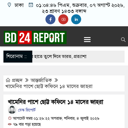
ঢাকা
০১:০৪:৪৭ পিএম
, শুক্রবার, ০৭ অগাস্ট ২০২৬,
২৩ শ্রাবণ ১৪৩৩ বঙ্গাব্দ
শিরোনাম ::
কে বাংলাদেশের হাতে তুলে দিবে ভারত, প্রত্যাশা
প্রচ্ছদ
আন্তর্জাতিক
পদে ড. ইউনূসকে প্রস্তাব দেয়নি বিএনপি, আলোচনায় মির্জা
খামেনির পাশে ছোট্ট কফিনে ১৪ মাসের জাহরা
খামেনির পাশে ছোট্ট কফিনে ১৪ মাসের জাহরা
র সঙ্গে দেশে ফিরতে চান সাকিব
ডেস্ক রিপোর্ট
 নওফেলের বাসভবনে অগ্নিসংযোগের চেষ্টা, সিসিটিভিতে ৭
আপডেট সময় ০১:২৬:২২ অপরাহ্ন, শনিবার, ৪ জুলাই ২০২৬
৭৯ বার পড়া হয়েছে